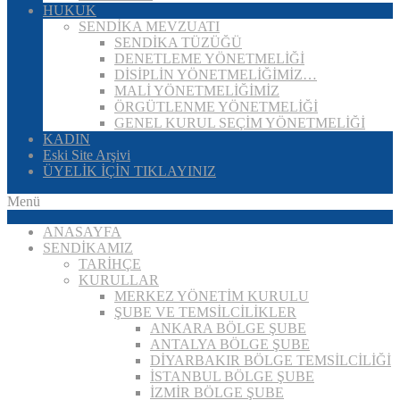
HUKUK
SENDİKA MEVZUATI
SENDİKA TÜZÜĞÜ
DENETLEME YÖNETMELİĞİ
DİSİPLİN YÖNETMELİĞİMİZ…
MALİ YÖNETMELİĞİMİZ
ÖRGÜTLENME YÖNETMELİĞİ
GENEL KURUL SEÇİM YÖNETMELİĞİ
KADIN
Eski Site Arşivi
ÜYELİK İÇİN TIKLAYINIZ
Menü
ANASAYFA
SENDİKAMIZ
TARİHÇE
KURULLAR
MERKEZ YÖNETİM KURULU
ŞUBE VE TEMSİLCİLİKLER
ANKARA BÖLGE ŞUBE
ANTALYA BÖLGE ŞUBE
DİYARBAKIR BÖLGE TEMSİLCİLİĞİ
İSTANBUL BÖLGE ŞUBE
İZMİR BÖLGE ŞUBE