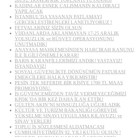
2015/2. DÖNEM KİK TOPLANTI TUTANAĞI
KADINLAR ESNEK ÇALIŞMANIN KALDIRACI
YAPILACAK
İSTANBUL’DA YAŞANAN PATLAMAYI
GERÇEKLEŞTİRENLERİ LANETLİYORUZ !
FETVALARINIZ SİZİN OLSUN
VİJDANLARDA AKLANMAYAN 17-25 ARALIK
YOLSUZLUK ve RÜŞVET OPERASYONUNU
UNUTMADIK!
ANAYASA MAHKEMESİNDEN HARCIRAH KANUNU
İLE İLGİLİ ÖNEMLİ KARAR!
BARIŞ KARANFİLLERİMİZİ ANDIK! YASTAYIZ!
İSYANDAYIZ!
SOSYAL GÜVENLİKTE DÖNÜŞÜMÜN FATURASI
EMEKÇİLERE,HALKA YIKILMIŞTIR!
PEŞİN,TEK SEFERDE BİR KİŞİYE 1700 TL MAAŞ
PROMOSYONU.
İŞ GÜVENCEMİZDEN TAVİZ VERMEYECEĞİMİZİ
KPDK’DA BİR KEZ DAHA İLAN ETTİK!
GÜLTEN AKIN’NI SONSUZLUĞA UĞURLADIK
KÜLTÜR VE TURİZM BAKANLIĞI GÖREVDE
YÜKSELME SINAVI UYGULAMA KILAVUZU ve
SINAV YERLERİ
TOPLU İŞ SÖZLEŞMESİ ALDATMACASI
CUMHURİYETİMİZİN 92. YILI KUTLU OLSUN !