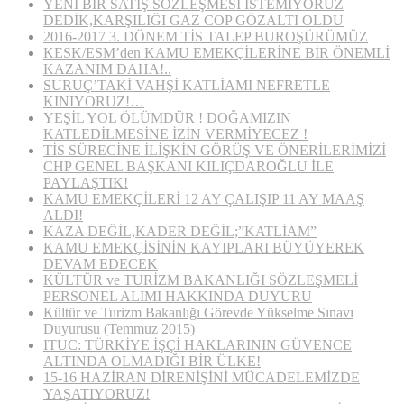
YENİ BİR SATIŞ SÖZLEŞMESİ İSTEMİYORUZ
DEDİK,KARŞILIĞI GAZ COP GÖZALTI OLDU
2016-2017 3. DÖNEM TİS TALEP BUROŞÜRÜMÜZ
KESK/ESM’den KAMU EMEKÇİLERİNE BİR ÖNEMLİ
KAZANIM DAHA!..
SURUÇ’TAKİ VAHŞİ KATLİAMI NEFRETLE
KINIYORUZ!…
YEŞİL YOL ÖLÜMDÜR ! DOĞAMIZIN
KATLEDİLMESİNE İZİN VERMİYECEZ !
TİS SÜRECİNE İLİŞKİN GÖRÜŞ VE ÖNERİLERİMİZİ
CHP GENEL BAŞKANI KILIÇDAROĞLU İLE
PAYLAŞTIK!
KAMU EMEKÇİLERİ 12 AY ÇALIŞIP 11 AY MAAŞ
ALDI!
KAZA DEĞİL,KADER DEĞİL;”KATLİAM”
KAMU EMEKÇİSİNİN KAYIPLARI BÜYÜYEREK
DEVAM EDECEK
KÜLTÜR ve TURİZM BAKANLIĞI SÖZLEŞMELİ
PERSONEL ALIMI HAKKINDA DUYURU
Kültür ve Turizm Bakanlığı Görevde Yükselme Sınavı
Duyurusu (Temmuz 2015)
ITUC: TÜRKİYE İŞÇİ HAKLARININ GÜVENCE
ALTINDA OLMADIĞI BİR ÜLKE!
15-16 HAZİRAN DİRENİŞİNİ MÜCADELEMİZDE
YAŞATIYORUZ!