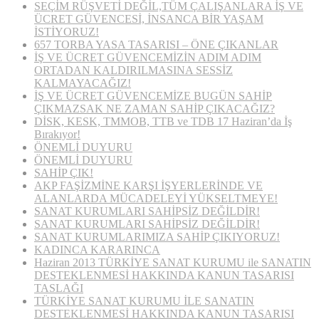
SEÇİM RÜŞVETİ DEĞİL,TÜM ÇALIŞANLARA İŞ VE
ÜCRET GÜVENCESİ, İNSANCA BİR YAŞAM
İSTİYORUZ!
657 TORBA YASA TASARISI – ÖNE ÇIKANLAR
İŞ VE ÜCRET GÜVENCEMİZİN ADIM ADIM
ORTADAN KALDIRILMASINA SESSİZ
KALMAYACAĞIZ!
İŞ VE ÜCRET GÜVENCEMİZE BUGÜN SAHİP
ÇIKMAZSAK NE ZAMAN SAHİP ÇIKACAĞIZ?
DİSK, KESK, TMMOB, TTB ve TDB 17 Haziran’da İş
Bırakıyor!
ÖNEMLİ DUYURU
ÖNEMLİ DUYURU
SAHİP ÇIK!
AKP FAŞİZMİNE KARŞI İŞYERLERİNDE VE
ALANLARDA MÜCADELEYİ YÜKSELTMEYE!
SANAT KURUMLARI SAHİPSİZ DEĞİLDİR!
SANAT KURUMLARI SAHİPSİZ DEĞİLDİR!
SANAT KURUMLARIMIZA SAHİP ÇIKIYORUZ!
KADINCA KARARINCA
Haziran 2013 TÜRKİYE SANAT KURUMU ile SANATIN
DESTEKLENMESİ HAKKINDA KANUN TASARISI
TASLAĞI
TÜRKİYE SANAT KURUMU İLE SANATIN
DESTEKLENMESİ HAKKINDA KANUN TASARISI