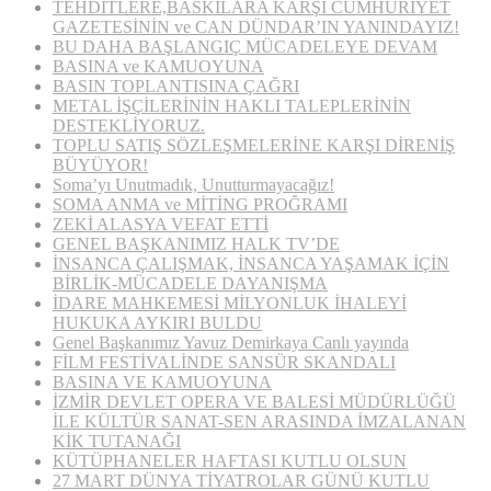
TEHDİTLERE,BASKILARA KARŞI CUMHURİYET
GAZETESİNİN ve CAN DÜNDAR’IN YANINDAYIZ!
BU DAHA BAŞLANGIÇ MÜCADELEYE DEVAM
BASINA ve KAMUOYUNA
BASIN TOPLANTISINA ÇAĞRI
METAL İŞÇİLERİNİN HAKLI TALEPLERİNİN
DESTEKLİYORUZ.
TOPLU SATIŞ SÖZLEŞMELERİNE KARŞI DİRENİŞ
BÜYÜYOR!
Soma’yı Unutmadık, Unutturmayacağız!
SOMA ANMA ve MİTİNG PROĞRAMI
ZEKİ ALASYA VEFAT ETTİ
GENEL BAŞKANIMIZ HALK TV’DE
İNSANCA ÇALIŞMAK, İNSANCA YAŞAMAK İÇİN
BİRLİK-MÜCADELE DAYANIŞMA
İDARE MAHKEMESİ MİLYONLUK İHALEYİ
HUKUKA AYKIRI BULDU
Genel Başkanımız Yavuz Demirkaya Canlı yayında
FİLM FESTİVALİNDE SANSÜR SKANDALI
BASINA VE KAMUOYUNA
İZMİR DEVLET OPERA VE BALESİ MÜDÜRLÜĞÜ
İLE KÜLTÜR SANAT-SEN ARASINDA İMZALANAN
KİK TUTANAĞI
KÜTÜPHANELER HAFTASI KUTLU OLSUN
27 MART DÜNYA TİYATROLAR GÜNÜ KUTLU