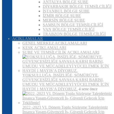
ANTALYA BÖLGE ŞUBE
DİYARBAKIR BÖLGE TEMSİLCİLİĞİ
İSTANBUL BÖLGE ŞUBE
İZMİR BÖLGE ŞUBE
MERSİN BÖLGE ŞUBE
SAMSUN BÖLGE TEMSİLCİLİĞİ
VAN BÖLGE TEMSİLCİLİĞİ
TRABZON BÖLGE TEMSİLCİLİĞİ
AÇIKLAMALAR
GENEL MERKEZ AÇIKLAMALARI
KESK AÇIKLAMALARI
ŞUBE VE TEMSİLCİLİK AÇIKLAMALARI
YOKSULLUĞA, İŞSİZLİĞE, SÖMÜRÜYE,
GÜVENCESİZLİĞE SAVAŞA KARŞI BARIŞI,
UMUDU VE MÜCADELEYİ YÜCELTMEK İÇİN
HAYDİ 1 MAYIS’A DİYORUZ.
4 sene önce
2022 -2023 VI. Dönem Toplu Sözleşme Taleplerimiz
İnsanca Yaşam-Güvenceli İş- Güvenli Gelecek İçin