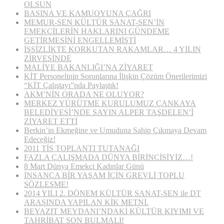
OLSUN
BASINA VE KAMUOYUNA ÇAĞRI
MEMUR-SEN KÜLTÜR SANAT-SEN’İN
EMEKÇİLERİN HAKLARINI GÜNDEME
GETİRMESİNİ ENGELLEMİŞTİ
İŞSİZLİKTE KORKUTAN RAKAMLAR… 4 YILIN
ZİRVESİNDE
MALİYE BAKANLIĞI’NA ZİYARET
KİT Personelinin Sorunlarına İlişkin Çözüm Önerilerimizi
“KİT Çalıştayı”nda Paylaştık!
AKM’NİN ORADA NE OLUYOR?
MERKEZ YÜRÜTME KURULUMUZ ÇANKAYA
BELEDİYESİ’NDE SAYIN ALPER TAŞDELEN’İ
ZİYARET ETTİ
Berkin’in Ekmeğine ve Umuduna Sahip Çıkmaya Devam
Edeceğiz!
2011 TİS TOPLANTI TUTANAĞI
FAZLA ÇALIŞMADA DÜNYA BİRİNCİSİYİZ…!
8 Mart Dünya Emekçi Kadınlar Günü
İNSANCA BİR YAŞAM İÇİN GREVLİ TOPLU
SÖZLEŞME!
2014 YILI 2. DÖNEM KÜLTÜR SANAT-SEN ile DT
ARASINDA YAPILAN KİK METNİ.
BEYAZIT MEYDANI’NDAKİ KÜLTÜR KIYIMI VE
TAHRİBAT SON BULMALI!