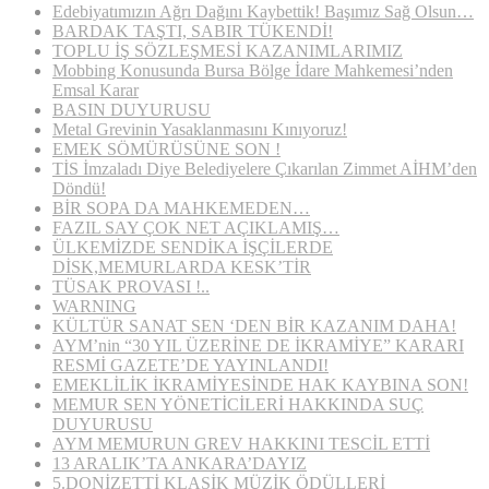
Edebiyatımızın Ağrı Dağını Kaybettik! Başımız Sağ Olsun…
BARDAK TAŞTI, SABIR TÜKENDİ!
TOPLU İŞ SÖZLEŞMESİ KAZANIMLARIMIZ
Mobbing Konusunda Bursa Bölge İdare Mahkemesi’nden
Emsal Karar
BASIN DUYURUSU
Metal Grevinin Yasaklanmasını Kınıyoruz!
EMEK SÖMÜRÜSÜNE SON !
TİS İmzaladı Diye Belediyelere Çıkarılan Zimmet AİHM’den
Döndü!
BİR SOPA DA MAHKEMEDEN…
FAZIL SAY ÇOK NET AÇIKLAMIŞ…
ÜLKEMİZDE SENDİKA İŞÇİLERDE
DİSK,MEMURLARDA KESK’TİR
TÜSAK PROVASI !..
WARNING
KÜLTÜR SANAT SEN ‘DEN BİR KAZANIM DAHA!
AYM’nin “30 YIL ÜZERİNE DE İKRAMİYE” KARARI
RESMİ GAZETE’DE YAYINLANDI!
EMEKLİLİK İKRAMİYESİNDE HAK KAYBINA SON!
MEMUR SEN YÖNETİCİLERİ HAKKINDA SUÇ
DUYURUSU
AYM MEMURUN GREV HAKKINI TESCİL ETTİ
13 ARALIK’TA ANKARA’DAYIZ
5.DONİZETTİ KLASİK MÜZİK ÖDÜLLERİ