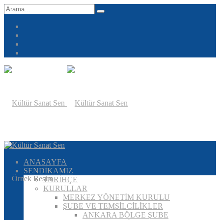
ANASAYFA
SENDİKAMIZ
TARİHÇE
KURULLAR
MERKEZ YÖNETİM KURULU
ŞUBE VE TEMSİLCİLİKLER
ANKARA BÖLGE ŞUBE