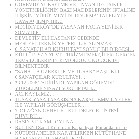
GÖREVDE YÜKSELME VE UNVAN DEĞİŞİKLİĞİ
YÖNETMELİĞİNİN BAZI MADDELERİNİN İPTALİNE
İLİŞKİN ‘YÜRÜTMEYİ DURDURMA’ TALEBİYLE
DAVA AÇILMIŞTIR…
MECİDİYEKÖY’DE YAŞANAN FACİA YENİ BİR
SOMA’DIR!
DEVLETİN ELİ HASTANIN CEBİNDE
MESLEKİ TEKNİK YETERLİLİK ALINMASI…
6. SANATÇILAR KURULTAYI SONUÇ BİLDİRGESİ…
KÜLTÜR, SANAT VE TURİZM EMEKÇİLERİ GERÇEK
TEMSİLCİLERİNİN KİM OLDUĞUNU ÇOK İYİ
BİLMEKTEDİR!
“SANATTA ÖZERKLİK VE TÜSAK” BAŞLIKLI
6.SANATÇILAR KURULTAYI…
23.12.2006 TARİHİNDE YAPILAN GÖREVDE
YÜKSELME SINAVI SORU İPTALİ…
ACI KAYBIMIZ…
TÜSAK YASA TASARISINA KARŞI TBMM ÜYELERİ
İLE YAPILAN GÖRÜŞMELER…
5. OLAĞAN GENEL KURUL DELEGE LİSTESİ
DUYURU…
BASIN VE KAMUOYUNA…
BÜLTEN | Sanat Kurumları Kapatılıyor, Farkında mısın?
KÜTÜPHANELER KAPATILIRKEN KÜTÜPHANE
HAFTASI KUTLANABİLİR Mİ?