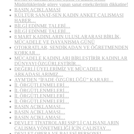
Müdürlüklerinde görev yapan sanat emekçilerinin dikkatine!
BASIN AÇIKLAMASI
KÜLTÜR SANAT-SEN KADIN ANKET ÇALIŞMASI
HABER…
BİLGİ EDİNME TALEBİ…
BİLGİ EDİNME TALEBİ…
8 MART KADINLARIN ULUSLARARASI BİRLİK,
MÜCADELE VE DAYANIŞMA GÜNÜ
OTOKRATLAR, SENDİKADAN VE ÖĞRETMENDEN
KORKAR…
MÜCADELE KADINLARI BİRLEŞTİRİR KADINLAR
DÜNYAYI ÖZGÜRLEŞTİRİR…
DEĞERLİ ÜYELERİMİZ VE MÜCADELE
ARKADAŞLARIMIZ…
AYM’DEN “İFADE ÖZGÜRLÜĞÜ” KARARI…
İL ÖRGÜTLENMELERİ…
İL ÖRGÜTLENMELERİ…
İL ÖRGÜTLENMELERİ…
İL ÖRGÜTLENMELERİ…
BASIN AÇIKLAMASI…
BASIN AÇIKLAMASI…
BASIN AÇIKLAMASI…
DEVLET TİYATROLARI SSP’Lİ ÇALIŞANLARIN
ÇALIŞMA YÖNETMELİĞİ İÇİN ÇALIŞTAY…
DEVLET OPERA VE BALESİ PERSONEL