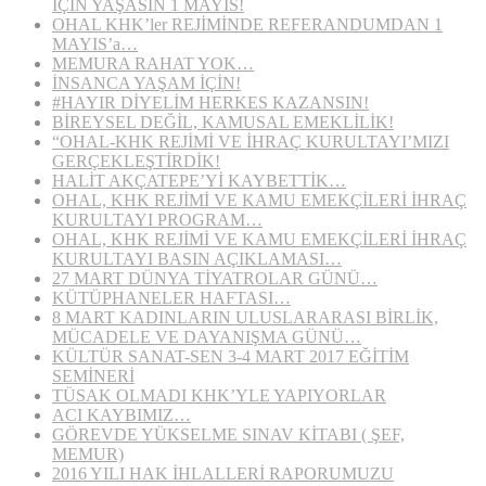
İÇİN YAŞASIN 1 MAYIS!
OHAL KHK’ler REJİMİNDE REFERANDUMDAN 1
MAYIS’a…
MEMURA RAHAT YOK…
İNSANCA YAŞAM İÇİN!
#HAYIR DİYELİM HERKES KAZANSIN!
BİREYSEL DEĞİL, KAMUSAL EMEKLİLİK!
“OHAL-KHK REJİMİ VE İHRAÇ KURULTAYI’MIZI
GERÇEKLEŞTİRDİK!
HALİT AKÇATEPE’Yİ KAYBETTİK…
OHAL, KHK REJİMİ VE KAMU EMEKÇİLERİ İHRAÇ
KURULTAYI PROGRAM…
OHAL, KHK REJİMİ VE KAMU EMEKÇİLERİ İHRAÇ
KURULTAYI BASIN AÇIKLAMASI…
27 MART DÜNYA TİYATROLAR GÜNÜ…
KÜTÜPHANELER HAFTASI…
8 MART KADINLARIN ULUSLARARASI BİRLİK,
MÜCADELE VE DAYANIŞMA GÜNÜ…
KÜLTÜR SANAT-SEN 3-4 MART 2017 EĞİTİM
SEMİNERİ
TÜSAK OLMADI KHK’YLE YAPIYORLAR
ACI KAYBIMIZ…
GÖREVDE YÜKSELME SINAV KİTABI ( ŞEF,
MEMUR)
2016 YILI HAK İHLALLERİ RAPORUMUZU