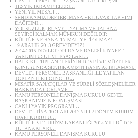
DEVLET PERSONEL BAŞKANLIĞI GÖRÜŞME…
TEŞVİK İKRAMİYELERİ…
YENİ YIL MESAJI…
SENDİKAMIZ DEFTER, MASA VE DUVAR TAKVİMİ
DAĞITIMI…
YOLSUZLUK, RÜŞVET, YAĞMA VE TALANA
SEYİRCİ KALMAK MÜMKÜN DEĞİLDİR!
KÜLTÜR VE SANATIN MALİYETİ OLMAZ!
19 ARALIK 2013 GREV’DEYİZ!
2014-2015 DEVLET OPERA VE BALESİ KIYAFET
YARDIMI USUL VE ESASLARI…
HALK KÜTÜPHANELERİNİN DEVRİ VE MÜZELER
KONUSUNDA SENDİKAMIZIN BASIN AÇIKLAMASI..
DEVLET PERSONEL BAŞKANLIĞI İLE YAPILAN
TOPLANTI BİLGİ NOTU…
MİSAFİR SANATÇILAR VE SÜRELİ SÖZLEŞMELİLER
HAKKINDA GÖRÜŞME…
KAMU PERSONELİ DANIŞMA KURULU GENEL
BAŞKANIMIZIN KONUŞMASI…
CANLI YAYIN PROGRAMI…
DEVLET TİYATROLARI 2013 YILI 2.DÖNEM KURUM
İDARİ KURULU…
KÜLTÜR VE TURİZM BAKANLIĞI 2014 YILI BÜTÇE
TUTANAKLARI…
KAMU PERSONELİ DANIŞMA KURULU