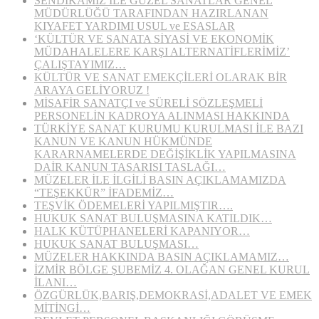
SENDİKAMIZ İLE GÜZEL SANATLAR GENEL
MÜDÜRLÜĞÜ TARAFINDAN HAZIRLANAN
KIYAFET YARDIMI USUL ve ESASLAR
‘KÜLTÜR VE SANATA SİYASİ VE EKONOMİK
MÜDAHALELERE KARŞI ALTERNATİFLERİMİZ’
ÇALIŞTAYIMIZ…
KÜLTÜR VE SANAT EMEKÇİLERİ OLARAK BİR
ARAYA GELİYORUZ !
MİSAFİR SANATÇI ve SÜRELİ SÖZLEŞMELİ
PERSONELİN KADROYA ALINMASI HAKKINDA
TÜRKİYE SANAT KURUMU KURULMASI İLE BAZI
KANUN VE KANUN HÜKMÜNDE
KARARNAMELERDE DEĞİŞİKLİK YAPILMASINA
DAİR KANUN TASARISI TASLAĞI…
MÜZELER İLE İLGİLİ BASIN AÇIKLAMAMIZDA
“TEŞEKKÜR” İFADEMİZ…
TEŞVİK ÖDEMELERİ YAPILMIŞTIR….
HUKUK SANAT BULUŞMASINA KATILDIK…
HALK KÜTÜPHANELERİ KAPANIYOR…
HUKUK SANAT BULUŞMASI…
MÜZELER HAKKINDA BASIN AÇIKLAMAMIZ…
İZMİR BÖLGE ŞUBEMİZ 4. OLAĞAN GENEL KURUL
İLANI…
ÖZGÜRLÜK,BARIŞ,DEMOKRASİ,ADALET VE EMEK
MİTİNGİ…