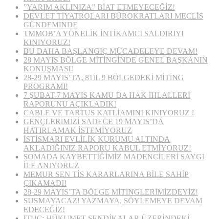
”YARIM AKLINIZA” BİAT ETMEYECEĞİZ!
DEVLET TİYATROLARI BÜROKRATLARI MECLİS
GÜNDEMİNDE
TMMOB’A YÖNELİK İNTİKAMCI SALDIRIYI
KINIYORUZ!
BU DAHA BAŞLANGIÇ MÜCADELEYE DEVAM!
28 MAYIS BÖLGE MİTİNGİNDE GENEL BAŞKANIN
KONUŞMASI!
28-29 MAYIS’TA, 81İL 9 BÖLGEDEKİ MİTİNG
PROGRAMI!
7 ŞUBAT-7 MAYIS KAMU DA HAK İHLALLERİ
RAPORUNU AÇIKLADIK!
CABLE VE TARTUS KATLİAMINI KINIYORUZ !
GENÇLERİMİZİ SADECE 19 MAYIS’DA
HATIRLAMAK İSTEMİYORUZ
İSTİSMARI EVLİLİK KURUMU ALTINDA
AKLADIĞINIZ RAPORU KABUL ETMİYORUZ!
SOMADA KAYBETTİĞİMİZ MADENCİLERİ SAYGI
İLE ANIYORUZ
MEMUR SEN TİS KARARLARINA BİLE SAHİP
ÇIKAMADI!
28-29 MAYIS’TA BÖLGE MİTİNGLERİMİZDEYİZ!
SUSMAYACAZ! YAZMAYA, SÖYLEMEYE DEVAM
EDECEĞİZ!
ITUC: HÜKUMET SENDİKALAR ÜZERİNDEKİ