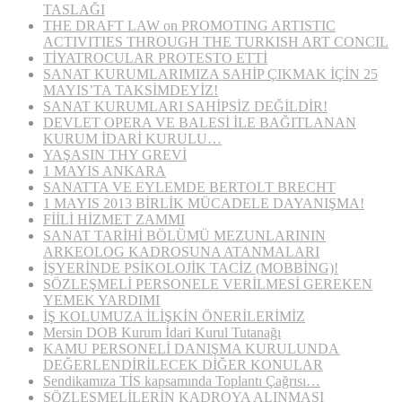
TASLAĞI
THE DRAFT LAW on PROMOTING ARTISTIC
ACTIVITIES THROUGH THE TURKISH ART CONCIL
TİYATROCULAR PROTESTO ETTİ
SANAT KURUMLARIMIZA SAHİP ÇIKMAK İÇİN 25
MAYIS’TA TAKSİMDEYİZ!
SANAT KURUMLARI SAHİPSİZ DEĞİLDİR!
DEVLET OPERA VE BALESİ İLE BAĞITLANAN
KURUM İDARİ KURULU…
YAŞASIN THY GREVİ
1 MAYIS ANKARA
SANATTA VE EYLEMDE BERTOLT BRECHT
1 MAYIS 2013 BİRLİK MÜCADELE DAYANIŞMA!
FİİLİ HİZMET ZAMMI
SANAT TARİHİ BÖLÜMÜ MEZUNLARININ
ARKEOLOG KADROSUNA ATANMALARI
İŞYERİNDE PSİKOLOJİK TACİZ (MOBBİNG)!
SÖZLEŞMELİ PERSONELE VERİLMESİ GEREKEN
YEMEK YARDIMI
İŞ KOLUMUZA İLİŞKİN ÖNERİLERİMİZ
Mersin DOB Kurum İdari Kurul Tutanağı
KAMU PERSONELİ DANIŞMA KURULUNDA
DEĞERLENDİRİLECEK DİĞER KONULAR
Sendikamıza TİS kapsamında Toplantı Çağrısı…
SÖZLEŞMELİLERİN KADROYA ALINMASI