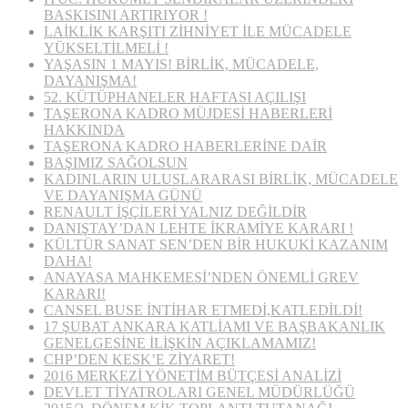
BASKISINI ARTIRIYOR !
LAİKLİK KARŞITI ZİHNİYET İLE MÜCADELE
YÜKSELTİLMELİ !
YAŞASIN 1 MAYIS! BİRLİK, MÜCADELE,
DAYANIŞMA!
52. KÜTÜPHANELER HAFTASI AÇILIŞI
TAŞERONA KADRO MÜJDESİ HABERLERİ
HAKKINDA
TAŞERONA KADRO HABERLERİNE DAİR
BAŞIMIZ SAĞOLSUN
KADINLARIN ULUSLARARASI BİRLİK, MÜCADELE
VE DAYANIŞMA GÜNÜ
RENAULT İŞÇİLERİ YALNIZ DEĞİLDİR
DANIŞTAY’DAN LEHTE İKRAMİYE KARARI !
KÜLTÜR SANAT SEN’DEN BİR HUKUKİ KAZANIM
DAHA!
ANAYASA MAHKEMESİ’NDEN ÖNEMLİ GREV
KARARI!
CANSEL BUSE İNTİHAR ETMEDİ,KATLEDİLDİ!
17 ŞUBAT ANKARA KATLİAMI VE BAŞBAKANLIK
GENELGESİNE İLİŞKİN AÇIKLAMAMIZ!
CHP’DEN KESK’E ZİYARET!
2016 MERKEZİ YÖNETİM BÜTÇESİ ANALİZİ
DEVLET TİYATROLARI GENEL MÜDÜRLÜĞÜ