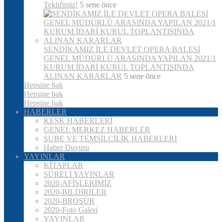
Teklifimiz!
5 sene önce
SENDİKAMIZ İLE DEVLET OPERA BALESİ
GENEL MÜDÜRLÜ ARASINDA YAPILAN 2021/1
KURUM İDARİ KURUL TOPLANTISINDA
ALINAN KARARLAR
5 sene önce
Hepsine bak
Hepsine bak
Hepsine bak
HABERLER
KESK HABERLERİ
GENEL MERKEZ HABERLER
ŞUBE VE TEMSİLCİLİK HABERLERİ
Haber Duyuru
YAYINLAR
KİTAPLAR
SÜRELİ YAYINLAR
2020-AFİŞLERİMİZ
2020-BİLDİRİLER
2020-BROŞÜR
2020-Foto Galeri
YAYINLAR