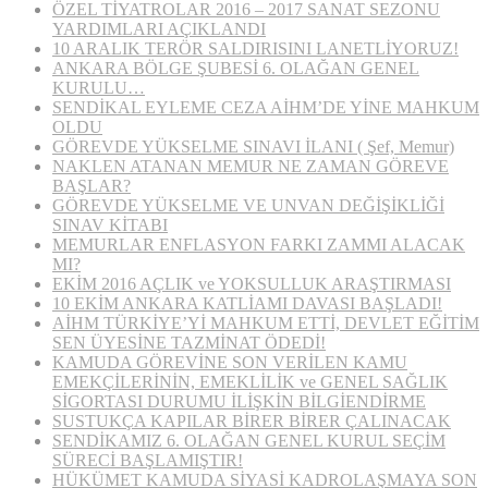
ÖZEL TİYATROLAR 2016 – 2017 SANAT SEZONU
YARDIMLARI AÇIKLANDI
10 ARALIK TERÖR SALDIRISINI LANETLİYORUZ!
ANKARA BÖLGE ŞUBESİ 6. OLAĞAN GENEL
KURULU…
SENDİKAL EYLEME CEZA AİHM’DE YİNE MAHKUM
OLDU
GÖREVDE YÜKSELME SINAVI İLANI ( Şef, Memur)
NAKLEN ATANAN MEMUR NE ZAMAN GÖREVE
BAŞLAR?
GÖREVDE YÜKSELME VE UNVAN DEĞİŞİKLİĞİ
SINAV KİTABI
MEMURLAR ENFLASYON FARKI ZAMMI ALACAK
MI?
EKİM 2016 AÇLIK ve YOKSULLUK ARAŞTIRMASI
10 EKİM ANKARA KATLİAMI DAVASI BAŞLADI!
AİHM TÜRKİYE’Yİ MAHKUM ETTİ, DEVLET EĞİTİM
SEN ÜYESİNE TAZMİNAT ÖDEDİ!
KAMUDA GÖREVİNE SON VERİLEN KAMU
EMEKÇİLERİNİN, EMEKLİLİK ve GENEL SAĞLIK
SİGORTASI DURUMU İLİŞKİN BİLGİENDİRME
SUSTUKÇA KAPILAR BİRER BİRER ÇALINACAK
SENDİKAMIZ 6. OLAĞAN GENEL KURUL SEÇİM
SÜRECİ BAŞLAMIŞTIR!
HÜKÜMET KAMUDA SİYASİ KADROLAŞMAYA SON