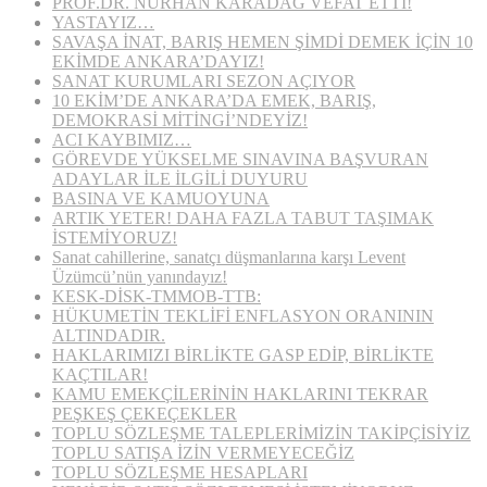
PROF.DR. NURHAN KARADAĞ VEFAT ETTİ!
YASTAYIZ…
SAVAŞA İNAT, BARIŞ HEMEN ŞİMDİ DEMEK İÇİN 10
EKİMDE ANKARA’DAYIZ!
SANAT KURUMLARI SEZON AÇIYOR
10 EKİM’DE ANKARA’DA EMEK, BARIŞ,
DEMOKRASİ MİTİNGİ’NDEYİZ!
ACI KAYBIMIZ…
GÖREVDE YÜKSELME SINAVINA BAŞVURAN
ADAYLAR İLE İLGİLİ DUYURU
BASINA VE KAMUOYUNA
ARTIK YETER! DAHA FAZLA TABUT TAŞIMAK
İSTEMİYORUZ!
Sanat cahillerine, sanatçı düşmanlarına karşı Levent
Üzümcü’nün yanındayız!
KESK-DİSK-TMMOB-TTB:
HÜKUMETİN TEKLİFİ ENFLASYON ORANININ
ALTINDADIR.
HAKLARIMIZI BİRLİKTE GASP EDİP, BİRLİKTE
KAÇTILAR!
KAMU EMEKÇİLERİNİN HAKLARINI TEKRAR
PEŞKEŞ ÇEKEÇEKLER
TOPLU SÖZLEŞME TALEPLERİMİZİN TAKİPÇİSİYİZ
TOPLU SATIŞA İZİN VERMEYECEĞİZ
TOPLU SÖZLEŞME HESAPLARI