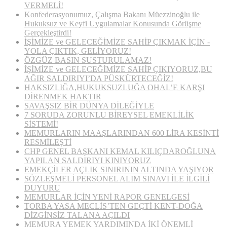
VERMELİ!
Konfederasyonumuz, Çalışma Bakanı Müezzinoğlu ile
Hukuksuz ve Keyfi Uygulamalar Konusunda Görüşme
Gerçekleştirdi!
İŞİMİZE ve GELECEĞİMİZE SAHİP ÇIKMAK İÇİN ­­­
YOLA ÇIKTIK, GELİYORUZ!
ÖZGÜZ BASIN SUSTURULAMAZ!
İŞİMİZE ve GELECEĞİMİZE SAHİP ÇIKIYORUZ,BU
AĞIR SALDIRIYI’DA PÜSKÜRTECEĞİZ!
HAKSIZLIĞA,HUKUKSUZLUĞA OHAL’E KARŞI
DİRENMEK HAKTIR
SAVAŞSIZ BİR DÜNYA DİLEĞİYLE
7 SORUDA ZORUNLU BİREYSEL EMEKLİLİK
SİSTEMİ!
MEMURLARIN MAAŞLARINDAN 600 LİRA KESİNTİ
RESMİLEŞTİ
CHP GENEL BAŞKANI KEMAL KILIÇDAROĞLUNA
YAPILAN SALDIRIYI KINIYORUZ
EMEKÇİLER AÇLIK SINIRININ ALTINDA YAŞIYOR
SÖZLEŞMELİ PERSONEL ALIM SINAVI İLE İLGİLİ
DUYURU
MEMURLAR İÇİN YENİ RAPOR GENELGESİ
TORBA YASA MECLİS’TEN GEÇTİ KENT-DOĞA
DİZGİNSİZ TALANA AÇILDI
MEMURA YEMEK YARDIMINDA İKİ ÖNEMLİ