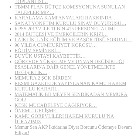
TOPLANTISI…
TBMM PLAN BÜTÇE KOMİSYONUNA SUNULAN
TALEPLERİMİZ…
KARALAMA KAMPANYALARI HAKKINDA…
SANAT YÖNETİM KURULU SINAV DUYURUSU…
KPSS 2013/2 İLE 11 BİN 415 PERSONEL ALIMI…
2014 BÜTÇESİ VE EMEKÇİLERİN KRİZİ…
LAİKLİK, LAİK EĞİTİM VE BAŞÖRTÜSÜ SORUNU…
90.YILDA CUMHURİYET KOROSU…
EĞİTİM SEMİNERİ…
BÜYÜK USTAYI KAYBETTİK…
GÖREVDE YÜKSELME VE UNVAN DEĞİŞİKLİĞİ
ESASLARINA DAİR GENEL YÖNETMELİKTE
DEĞİŞİKLİK…
MEMURA 2 ŞOK BİRDEN!
RESMİ GAZETEDE YAYINLANAN KAMU HAKEM
KURULU KARARI…
MATEMATİK BİLMEYEN SENDİKADAN MEMURA
GOL!
KESK MÜCADELEYE ÇAĞIRIYOR…
ÖNEMLİ GELİŞME!
KAMU GÖREVLİLERİ HAKEM KURULU’NA
İTİRAZIMIZ
Memur Sen AKP İktidarına Diyet Borcunu Ödemeye Devam
Ediyor!