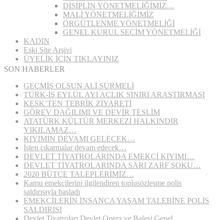
DİSİPLİN YÖNETMELİĞİMİZ…
MALİ YÖNETMELİĞİMİZ
ÖRGÜTLENME YÖNETMELİĞİ
GENEL KURUL SEÇİM YÖNETMELİĞİ
KADIN
Eski Site Arşivi
ÜYELİK İÇİN TIKLAYINIZ
SON HABERLER
GEÇMİŞ OLSUN ALİ SÜRMELİ
TÜRK-İŞ EYLÜL AYI AÇLIK SINIRI ARAŞTIRMASI
KESK’TEN TEBRİK ZİYARETİ
GÖREV DAĞILIMI VE DEVİR TESLİM
ATATÜRK KÜLTÜR MERKEZİ HALKINDIR
YIKILAMAZ…
KIYIMIN DEVAMI GELECEK…
İşten çıkarmalar devam edecek…
DEVLET TİYATROLARINDA EMEKÇİ KIYIMI…
DEVLET TİYATROLARINDA SARI ZARF ŞOKU…
2020 BÜTÇE TALEPLERİMİZ…
Kamu emekçilerini ilgilendiren toplusözleşme polis
saldırısıyla başladı
EMEKÇİLERİN İNSANCA YAŞAM TALEBİNE POLİS
SALDIRISI
Devlet Tiyatroları Devlet Opera ve Balesi Genel