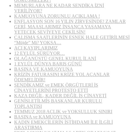
GÖRÜŞMELERİ !
MEMURLARA NE KADAR SENDİKA İZNİ
VERİLİYOR?
KAMUOYUNA ZORUNLU AÇIKLAMA !
ENFLASYON SON 16 YILIN ZİRVESİNDE! ZAMLAR
GERİ, MAAŞLARIMIZ İNSANCA YAŞAMAYA
YETECEK SEVİYEYE ÇEKİLSİN!
ÇALIŞMA SAATLERİNİN ESNEK HALE GETİRİLMESİ
“Müjde” Mi? YOKSA…
ACI KAYIPLARIMIZ
12 EYLÜL SÜRÜYOR…
OLAĞANÜSTÜ GENEL KURUL İLANİ
1 EYLÜL DÜNYA BARIŞ GÜNÜ
BASINA VE KAMUOYUNA
KRİZİN FATURASINI KRİZE YOL AÇANLAR
ÖDEMELİDİR!
SENDİKAMIZ ve EMEK ÖRGÜTLERİ İŞ
CİNAYETLERİNİ PROTESTO ETTİ
KAZA DEĞİL, KADER DEĞİL İŞ CİNAYETİ
GENİŞLETİLMİŞ BAŞKANLAR KURULU
TOPLANTISI
TEMMUZ 2018 AÇLIK ve YOKSULLUK SINIRI
BASINA ve KAMUOYUNA
KADIN EMEKÇİLERİN İSTİHDAMI İLE İLGİLİ
ARAŞTIRMA