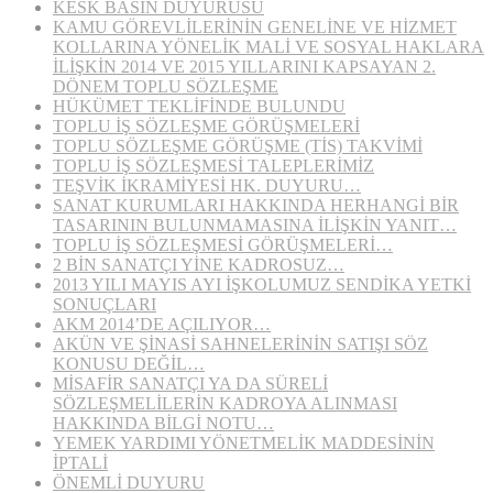
KESK BASIN DUYURUSU
KAMU GÖREVLİLERİNİN GENELİNE VE HİZMET
KOLLARINA YÖNELİK MALİ VE SOSYAL HAKLARA
İLİŞKİN 2014 VE 2015 YILLARINI KAPSAYAN 2.
DÖNEM TOPLU SÖZLEŞME
HÜKÜMET TEKLİFİNDE BULUNDU
TOPLU İŞ SÖZLEŞME GÖRÜŞMELERİ
TOPLU SÖZLEŞME GÖRÜŞME (TİS) TAKVİMİ
TOPLU İŞ SÖZLEŞMESİ TALEPLERİMİZ
TEŞVİK İKRAMİYESİ HK. DUYURU…
SANAT KURUMLARI HAKKINDA HERHANGİ BİR
TASARININ BULUNMAMASINA İLİŞKİN YANIT…
TOPLU İŞ SÖZLEŞMESİ GÖRÜŞMELERİ…
2 BİN SANATÇI YİNE KADROSUZ…
2013 YILI MAYIS AYI İŞKOLUMUZ SENDİKA YETKİ
SONUÇLARI
AKM 2014’DE AÇILIYOR…
AKÜN VE ŞİNASİ SAHNELERİNİN SATIŞI SÖZ
KONUSU DEĞİL…
MİSAFİR SANATÇI YA DA SÜRELİ
SÖZLEŞMELİLERİN KADROYA ALINMASI
HAKKINDA BİLGİ NOTU…
YEMEK YARDIMI YÖNETMELİK MADDESİNİN
İPTALİ
ÖNEMLİ DUYURU