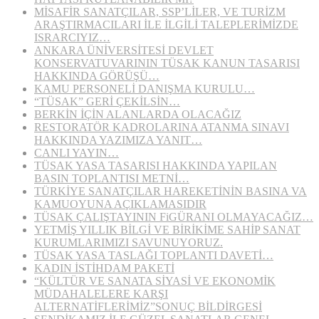
MİSAFİR SANATÇILAR, SSP’LİLER, VE TURİZM
ARAŞTIRMACILARI İLE İLGİLİ TALEPLERİMİZDE
ISRARCIYIZ…
ANKARA ÜNİVERSİTESİ DEVLET
KONSERVATUVARININ TÜSAK KANUN TASARISI
HAKKINDA GÖRÜŞÜ…
KAMU PERSONELİ DANIŞMA KURULU…
“TÜSAK” GERİ ÇEKİLSİN…
BERKİN İÇİN ALANLARDA OLACAĞIZ
RESTORATÖR KADROLARINA ATANMA SINAVI
HAKKINDA YAZIMIZA YANIT…
CANLI YAYIN…
TÜSAK YASA TASARISI HAKKINDA YAPILAN
BASIN TOPLANTISI METNİ…
TÜRKİYE SANATÇILAR HAREKETİNİN BASINA VA
KAMUOYUNA AÇIKLAMASIDIR
TÜSAK ÇALIŞTAYININ FiGÜRANI OLMAYACAĞIZ…
YETMİŞ YILLIK BİLGİ VE BİRİKİME SAHİP SANAT
KURUMLARIMIZI SAVUNUYORUZ.
TÜSAK YASA TASLAĞI TOPLANTI DAVETİ…
KADIN İSTİHDAM PAKETİ
“KÜLTÜR VE SANATA SİYASİ VE EKONOMİK
MÜDAHALELERE KARŞI
ALTERNATİFLERİMİZ”SONUÇ BİLDİRGESİ