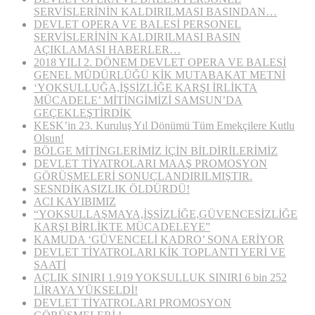
SERVİSLERİNİN KALDIRILMASI BASINDAN…
DEVLET OPERA VE BALESİ PERSONEL
SERVİSLERİNİN KALDIRILMASI BASIN
AÇIKLAMASI HABERLER…
2018 YILI 2. DÖNEM DEVLET OPERA VE BALESİ
GENEL MÜDÜRLÜĞÜ KİK MUTABAKAT METNİ
‘YOKSULLUĞA,İŞSİZLİĞE KARŞI İRLİKTA
MÜCADELE’ MİTİNGİMİZİ SAMSUN’DA
GEÇEKLEŞTİRDİK
KESK’in 23. Kuruluş Yıl Dönümü Tüm Emekçilere Kutlu
Olsun!
BÖLGE MİTİNGLERİMİZ İÇİN BİLDİRİLERİMİZ
DEVLET TİYATROLARI MAAŞ PROMOSYON
GÖRÜŞMELERİ SONUÇLANDIRILMIŞTIR.
SESNDİKASIZLIK ÖLDÜRDÜ!
ACI KAYIBIMIZ
“YOKSULLAŞMAYA,İŞSİZLİĞE,GÜVENCESİZLİĞE
KARŞI BİRLİKTE MÜCADELEYE”
KAMUDA ‘GÜVENCELİ KADRO’ SONA ERİYOR
DEVLET TİYATROLARI KİK TOPLANTI YERİ VE
SAATİ
AÇLIK SINIRI 1.919 YOKSULLUK SINIRI 6 bin 252
LİRAYA YÜKSELDİ!
DEVLET TİYATROLARI PROMOSYON