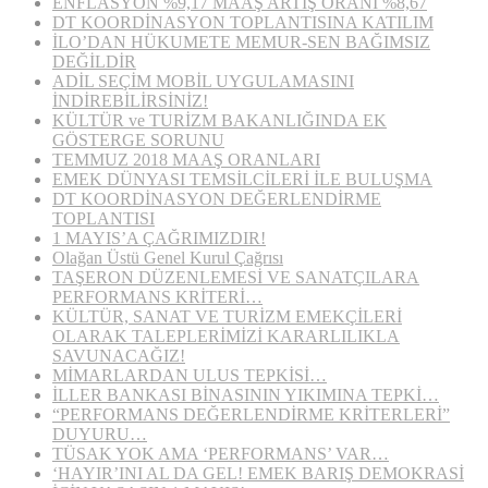
ENFLASYON %9,17 MAAŞ ARTIŞ ORANI %8,67
DT KOORDİNASYON TOPLANTISINA KATILIM
İLO’DAN HÜKUMETE MEMUR-SEN BAĞIMSIZ
DEĞİLDİR
ADİL SEÇİM MOBİL UYGULAMASINI
İNDİREBİLİRSİNİZ!
KÜLTÜR ve TURİZM BAKANLIĞINDA EK
GÖSTERGE SORUNU
TEMMUZ 2018 MAAŞ ORANLARI
EMEK DÜNYASI TEMSİLCİLERİ İLE BULUŞMA
DT KOORDİNASYON DEĞERLENDİRME
TOPLANTISI
1 MAYIS’A ÇAĞRIMIZDIR!
Olağan Üstü Genel Kurul Çağrısı
TAŞERON DÜZENLEMESİ VE SANATÇILARA
PERFORMANS KRİTERİ…
KÜLTÜR, SANAT VE TURİZM EMEKÇİLERİ
OLARAK TALEPLERİMİZİ KARARLILIKLA
SAVUNACAĞIZ!
MİMARLARDAN ULUS TEPKİSİ…
İLLER BANKASI BİNASININ YIKIMINA TEPKİ…
“PERFORMANS DEĞERLENDİRME KRİTERLERİ”
DUYURU…
TÜSAK YOK AMA ‘PERFORMANS’ VAR…
‘HAYIR’INI AL DA GEL! EMEK BARIŞ DEMOKRASİ