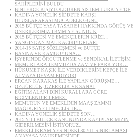
SAHİPLERİNİ BULDU
BİNLERCE KİŞİYİ ÖLDÜREN SİSTEM TÜRKİYE’DE
KADINA YÖNELİK ŞİDDETE KARŞI
ULUSLARARASI MÜCADELE GÜNÜ
2015 BÜTÇE YASA TASARISI HAKKINDA GÖRÜŞ VE
ÖNERİLERİMİZ TBMM’YE SUNDUK
2015 BÜTÇESİ VE EMEKÇİLERİN KRİZİ…
YANGINDAN MAL KAÇIRIYORLAR!
2014-15 SATIŞ SÖZLEŞMESİ ve BÜTÇE
BASINA VE KAMUOYUNA…
İŞYERİNDE ÖRGÜTLENME ve SENDİKAL İLETİŞİM
MEMURLARA TEMMUZDA ZAM VE FARK YOK…
HÜKÜMET KAŞIK İLE VERDİKLERİNİ KEPÇE İLE
ALMAYA DEVAM EDİYOR!
ERCAN KARAKAŞ İLE YAPILAN GÖRÜŞME…
ÖZGÜRLÜK, ÖZERKLİK VE SANAT
EĞİTİM ALANI DİNİ KURALLARA GÖRE
BİÇİMLENDİRİLEMEZ!
MEMURUN VE EMEKLİNİN MAAŞ ZAMMI
MAĞDURİYETİ MECLİS’TE…
KADINA YÖNELİK ŞİDDETE SON…
2015 YILI BÜTÇE KANUNUNDA KAYIPLARIMIZIN
GİDERİLMESİNİ İSTİYORUZ..
EMEKLİ İKRAMİYESİNDEKİ 30 YIL SINIRLAMASI
ANAYASA MAHKEMESİNDE…