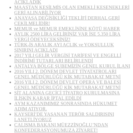
AÇIKLADIK
MAAŞTAN KESİLMİŞ OLAN EMEKLİ KESENEKLERİ
GERİ ALINABİLİYOR
ANAYASA DEĞİŞİKLİĞİ TEKLİFİ DERHAL GERİ
ÇEKİLMELİDİR!
MEMUR ve MEMUR EMEKLİSİNE KÖTÜ HABER
AYLIK 2500 LİRA GELİRİNİZ VAR İSE 5.350 LİRA
VERGİ ÖDEYECEKSİNİZ!
TÜRK-İŞ ARALIK AYI AÇLIK ve YOKSULLUK
SINIRINI AÇIKLADI
2017 YILI GELİR VERGİSİ TARİFESİ VE ENGELLİ
İNDİRİMİ TUTARLARI BELİRLENDİ
ANTALYA BÖLGE ŞUBEMİZİN GENEL KURUL İLANI
2016 YILI 2. DÖNEM DEVLET TİYATATROLARI
GENEL MÜDÜRLÜĞÜ KİK MUTABAKAT METNİ
2016 YILI 2. DÖNEM DEVLET OPERA VE BALESİ
GENEL MÜDÜRLÜĞÜ KİK MUTABAKAT METNİ
SİT ALANINA GEÇİCİ TİYATRO KURULMASINA
İLİŞKİN KARAR İPTAL EDİLDİ
AYM KAZANIMIMIZ SONRASINDA HÜKUMET
ADIM ATIYOR.
KAYSERİ’DE YAŞANAN TERÖR SALDIRISINI
LANETLİYORUZ
ÇALIŞMA BAKANI MÜEZZİNOĞLU’NDAN
KONFEDERASYONUMUZA ZİYARET!