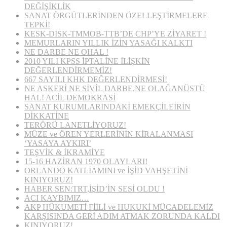
DEĞİŞİKLİK
SANAT ÖRGÜTLERİNDEN ÖZELLEŞTİRMELERE
TEPKİ!
KESK-DİSK-TMMOB-TTB’DE CHP’YE ZİYARET !
MEMURLARIN YILLIK İZİN YASAĞI KALKTI
NE DARBE NE OHAL !
2010 YILI KPSS İPTALİNE İLİŞKİN
DEĞERLENDİRMEMİZ!
667 SAYILI KHK DEĞERLENDİRMESİ!
NE ASKERİ NE SİVİL DARBE,NE OLAĞANÜSTÜ
HAL! ACİL DEMOKRASİ
SANAT KURUMLARINDAKİ EMEKÇİLEİRİN
DİKKATİNE
TERÖRÜ LANETLİYORUZ!
MÜZE ve ÖREN YERLERİNİN KİRALANMASI
‘YASAYA AYKIRI’
TEŞVİK & İKRAMİYE
15-16 HAZİRAN 1970 OLAYLARI!
ORLANDO KATLİAMINI ve İŞİD VAHŞETİNİ
KINIYORUZ!
HABER SEN:TRT,İŞİD’İN SESİ OLDU !
ACI KAYBIMIZ…
AKP HÜKUMETİ FİİLİ ve HUKUKİ MÜCADELEMİZ
KARŞISINDA GERİ ADIM ATMAK ZORUNDA KALDI
KINIYORUZ!