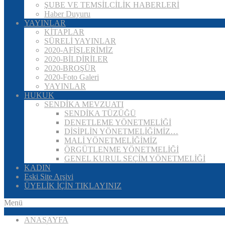
ŞUBE VE TEMSİLCİLİK HABERLERİ
Haber Duyuru
YAYINLAR
KİTAPLAR
SÜRELİ YAYINLAR
2020-AFİŞLERİMİZ
2020-BİLDİRİLER
2020-BROŞÜR
2020-Foto Galeri
YAYINLAR
HUKUK
SENDİKA MEVZUATI
SENDİKA TÜZÜĞÜ
DENETLEME YÖNETMELİĞİ
DİSİPLİN YÖNETMELİĞİMİZ…
MALİ YÖNETMELİĞİMİZ
ÖRGÜTLENME YÖNETMELİĞİ
GENEL KURUL SEÇİM YÖNETMELİĞİ
KADIN
Eski Site Arşivi
ÜYELİK İÇİN TIKLAYINIZ
Menü
ANASAYFA