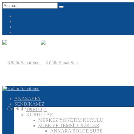
ANASAYFA
SENDİKAMIZ
TARİHÇE
KURULLAR
MERKEZ YÖNETİM KURULU
ŞUBE VE TEMSİLCİLİKLER
ANKARA BÖLGE ŞUBE