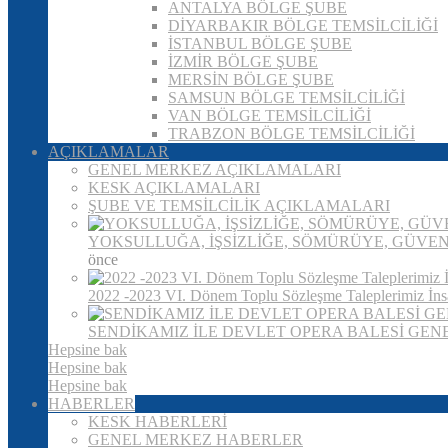
ANTALYA BÖLGE ŞUBE
DİYARBAKIR BÖLGE TEMSİLCİLİĞİ
İSTANBUL BÖLGE ŞUBE
İZMİR BÖLGE ŞUBE
MERSİN BÖLGE ŞUBE
SAMSUN BÖLGE TEMSİLCİLİĞİ
VAN BÖLGE TEMSİLCİLİĞİ
TRABZON BÖLGE TEMSİLCİLİĞİ
AÇIKLAMALAR
GENEL MERKEZ AÇIKLAMALARI
KESK AÇIKLAMALARI
ŞUBE VE TEMSİLCİLİK AÇIKLAMALARI
YOKSULLUĞA, İŞSİZLİĞE, SÖMÜRÜYE, GÜVEN
önce
2022 -2023 VI. Dönem Toplu Sözleşme Taleplerimiz İnsa
SENDİKAMIZ İLE DEVLET OPERA BALESİ GEN
Hepsine bak
Hepsine bak
Hepsine bak
HABERLER
KESK HABERLERİ
GENEL MERKEZ HABERLER