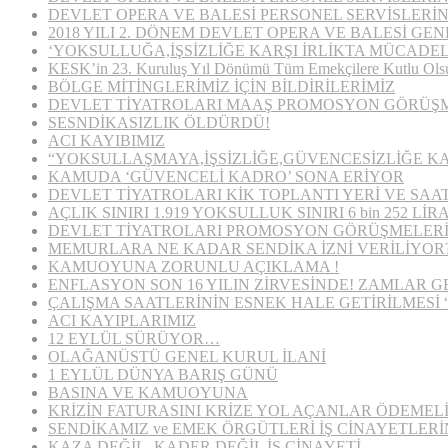
DEVLET OPERA VE BALESİ PERSONEL SERVİSLERİ
2018 YILI 2. DÖNEM DEVLET OPERA VE BALESİ 
‘YOKSULLUĞA,İŞSİZLİĞE KARŞI İRLİKTA MÜCADEL
KESK’in 23. Kuruluş Yıl Dönümü Tüm Emekçilere Kutlu Ols
BÖLGE MİTİNGLERİMİZ İÇİN BİLDİRİLERİMİZ
DEVLET TİYATROLARI MAAŞ PROMOSYON GÖRÜŞM
SESNDİKASIZLIK ÖLDÜRDÜ!
ACI KAYIBIMIZ
“YOKSULLAŞMAYA,İŞSİZLİĞE,GÜVENCESİZLİĞE K
KAMUDA ‘GÜVENCELİ KADRO’ SONA ERİYOR
DEVLET TİYATROLARI KİK TOPLANTI YERİ VE SAAT
AÇLIK SINIRI 1.919 YOKSULLUK SINIRI 6 bin 252 Lİ
DEVLET TİYATROLARI PROMOSYON GÖRÜŞMELERİ
MEMURLARA NE KADAR SENDİKA İZNİ VERİLİYOR
KAMUOYUNA ZORUNLU AÇIKLAMA !
ENFLASYON SON 16 YILIN ZİRVESİNDE! ZAMLAR G
ÇALIŞMA SAATLERİNİN ESNEK HALE GETİRİLMESİ 
ACI KAYIPLARIMIZ
12 EYLÜL SÜRÜYOR…
OLAĞANÜSTÜ GENEL KURUL İLANİ
1 EYLÜL DÜNYA BARIŞ GÜNÜ
BASINA VE KAMUOYUNA
KRİZİN FATURASINI KRİZE YOL AÇANLAR ÖDEMELİ
SENDİKAMIZ ve EMEK ÖRGÜTLERİ İŞ CİNAYETLERİ
KAZA DEĞİL, KADER DEĞİL İŞ CİNAYETİ