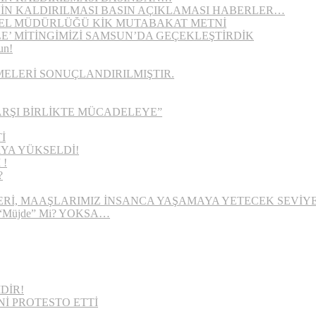
NİN KALDIRILMASI BASIN AÇIKLAMASI HABERLER…
GENEL MÜDÜRLÜĞÜ KİK MUTABAKAT METNİ
E’ MİTİNGİMİZİ SAMSUN’DA GEÇEKLEŞTİRDİK
un!
ELERİ SONUÇLANDIRILMIŞTIR.
ARŞI BİRLİKTE MÜCADELEYE”
İ
RAYA YÜKSELDİ!
 !
?
ERİ, MAAŞLARIMIZ İNSANCA YAŞAMAYA YETECEK SEVİYE
“Müjde” Mi? YOKSA…
DİR!
Nİ PROTESTO ETTİ