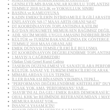
GENİŞLETİLMİŞ BAŞKANLAR KURULU TOPLANTISI
TEMMUZ 2018 AÇLIK ve YOKSULLUK SINIRI
BASINA ve KAMUOYUNA
KADIN EMEKÇİLERİN İSTİHDAMI İLE İLGİLİ ARAŞT
ENFLASYON %9,17 MAAŞ ARTIŞ ORANI %8,67
DT KOORDİNASYON TOPLANTISINA KATILIM
İLO’DAN HÜKUMETE MEMUR-SEN BAĞIMSIZ DEĞİL
ADİL SEÇİM MOBİL UYGULAMASINI İNDİREBİLİRSİN
KÜLTÜR ve TURİZM BAKANLIĞINDA EK GÖSTERG
TEMMUZ 2018 MAAŞ ORANLARI
EMEK DÜNYASI TEMSİLCİLERİ İLE BULUŞMA
DT KOORDİNASYON DEĞERLENDİRME TOPLANTISI
1 MAYIS’A ÇAĞRIMIZDIR!
Olağan Üstü Genel Kurul Çağrısı
TAŞERON DÜZENLEMESİ VE SANATÇILARA PERFO
KÜLTÜR, SANAT VE TURİZM EMEKÇİLERİ OLARAK 
MİMARLARDAN ULUS TEPKİSİ…
İLLER BANKASI BİNASININ YIKIMINA TEPKİ…
“PERFORMANS DEĞERLENDİRME KRİTERLERİ” D
TÜSAK YOK AMA ‘PERFORMANS’ VAR…
‘HAYIR’INI AL DA GEL! EMEK BARIŞ DEMOKRASİ İÇ
OHAL KHK’ler REJİMİNDE REFERANDUMDAN 1 MAY
MEMURA RAHAT YOK…
İNSANCA YAŞAM İÇİN!