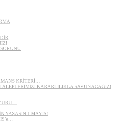
IRMA
DİR
İZ!
E SORUNU
RMANS KRİTERİ…
TALEPLERİMİZİ KARARLILIKLA SAVUNACAĞIZ!
UYURU…
İN YAŞASIN 1 MAYIS!
IS’a…