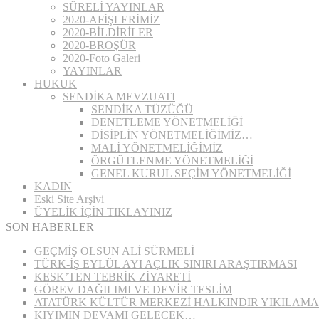
SÜRELİ YAYINLAR
2020-AFİŞLERİMİZ
2020-BİLDİRİLER
2020-BROŞÜR
2020-Foto Galeri
YAYINLAR
HUKUK
SENDİKA MEVZUATI
SENDİKA TÜZÜĞÜ
DENETLEME YÖNETMELİĞİ
DİSİPLİN YÖNETMELİĞİMİZ…
MALİ YÖNETMELİĞİMİZ
ÖRGÜTLENME YÖNETMELİĞİ
GENEL KURUL SEÇİM YÖNETMELİĞİ
KADIN
Eski Site Arşivi
ÜYELİK İÇİN TIKLAYINIZ
SON HABERLER
GEÇMİŞ OLSUN ALİ SÜRMELİ
TÜRK-İŞ EYLÜL AYI AÇLIK SINIRI ARAŞTIRMASI
KESK’TEN TEBRİK ZİYARETİ
GÖREV DAĞILIMI VE DEVİR TESLİM
ATATÜRK KÜLTÜR MERKEZİ HALKINDIR YIKILAM
KIYIMIN DEVAMI GELECEK…