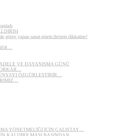
başladı
LDIRISI
de görev yapan sanat emekçilerinin dikkatine!
ABER…
CADELE VE DAYANIŞMA GÜNÜ
KORKAR…
ÜNYAYI ÖZGÜRLEŞTİRİR…
RIMIZ…
ŞMA YÖNETMELİĞİ İÇİN ÇALIŞTAY…
NİN KALDIRILMASI BASINDAN…