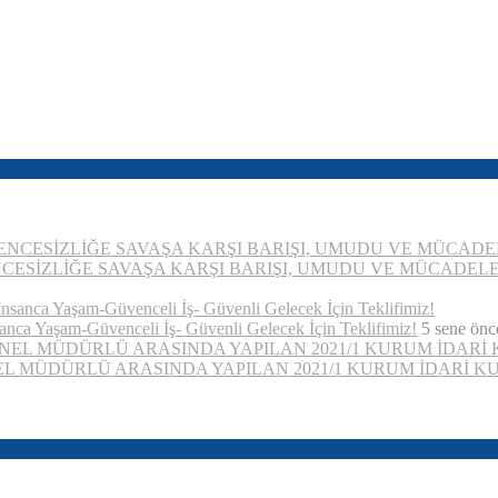
CESİZLİĞE SAVAŞA KARŞI BARIŞI, UMUDU VE MÜCADELEY
nca Yaşam-Güvenceli İş- Güvenli Gelecek İçin Teklifimiz!
5 sene önc
EL MÜDÜRLÜ ARASINDA YAPILAN 2021/1 KURUM İDARİ 