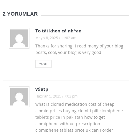
2 YORUMLAR
To tài khon cá nh^an
Mayıs 8, 2025 / 11:02 am
Thanks for sharing. I read many of your blog
posts, cool, your blog is very good.
YANIT
v9atp
Haziran 5, 2025 / 7:03 pm
what is clomid medication cost of cheap
clomid prices buying clomid pill
clomiphene
tablets price in pakistan
how to get
clomiphene without prescription
clomiphene tablets price uk can i order