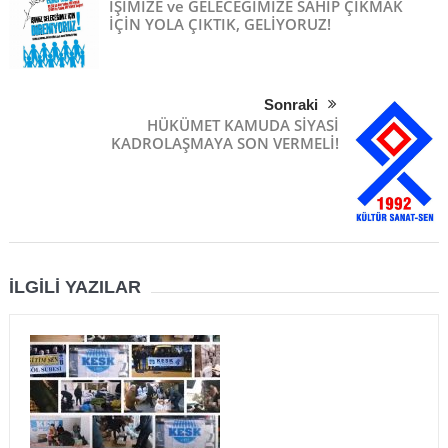
İŞİMİZE ve GELECEĞİMİZE SAHİP ÇIKMAK
İÇİN ­­­YOLA ÇIKTIK, GELİYORUZ!
Sonraki
HÜKÜMET KAMUDA SİYASİ
KADROLAŞMAYA SON VERMELİ!
İLGILI YAZILAR