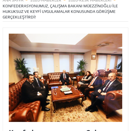
ANA SAYFA
2020-HABERLER
2020-KESK HABERLERİ
KONFEDERASYONUMUZ, ÇALIŞMA BAKANI MÜEZZINOĞLU ILE
HUKUKSUZ VE KEYFI UYGULAMALAR KONUSUNDA GÖRÜŞME
GERÇEKLEŞTIRDI!