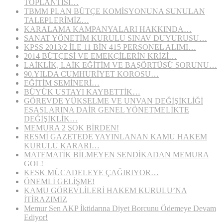
TOPLANTISI…
TBMM PLAN BÜTÇE KOMİSYONUNA SUNULAN
TALEPLERİMİZ…
KARALAMA KAMPANYALARI HAKKINDA…
SANAT YÖNETİM KURULU SINAV DUYURUSU…
KPSS 2013/2 İLE 11 BİN 415 PERSONEL ALIMI…
2014 BÜTÇESİ VE EMEKÇİLERİN KRİZİ…
LAİKLİK, LAİK EĞİTİM VE BAŞÖRTÜSÜ SORUNU…
90.YILDA CUMHURİYET KOROSU…
EĞİTİM SEMİNERİ…
BÜYÜK USTAYI KAYBETTİK…
GÖREVDE YÜKSELME VE UNVAN DEĞİŞİKLİĞİ
ESASLARINA DAİR GENEL YÖNETMELİKTE
DEĞİŞİKLİK…
MEMURA 2 ŞOK BİRDEN!
RESMİ GAZETEDE YAYINLANAN KAMU HAKEM
KURULU KARARI…
MATEMATİK BİLMEYEN SENDİKADAN MEMURA
GOL!
KESK MÜCADELEYE ÇAĞIRIYOR…
ÖNEMLİ GELİŞME!
KAMU GÖREVLİLERİ HAKEM KURULU’NA
İTİRAZIMIZ
Memur Sen AKP İktidarına Diyet Borcunu Ödemeye Devam
Ediyor!