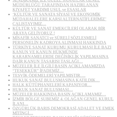
SENDİKAMIZ İLE GÜZEL SANATLAR GENEL
MÜDÜRLÜĞÜ TARAFINDAN HAZIRLANAN
KIYAFET YARDIMI USUL ve ESASLAR
‘KÜLTÜR VE SANATA SİYASİ VE EKONOMİK
MÜDAHALELERE KARŞI ALTERNATİFLERİMİZ’
ÇALIŞTAYIMIZ…
KÜLTÜR VE SANAT EMEKÇİLERİ OLARAK BİR
ARAYA GELİYORUZ !
MİSAFİR SANATÇI ve SÜRELİ SÖZLEŞMELİ
PERSONELİN KADROYA ALINMASI HAKKINDA
TÜRKİYE SANAT KURUMU KURULMASI İLE BAZI
KANUN VE KANUN HÜKMÜNDE
KARARNAMELERDE DEĞİŞİKLİK YAPILMASINA
DAİR KANUN TASARISI TASLAĞI…
MÜZELER İLE İLGİLİ BASIN AÇIKLAMAMIZDA
“TEŞEKKÜR” İFADEMİZ…
TEŞVİK ÖDEMELERİ YAPILMIŞTIR….
HUKUK SANAT BULUŞMASINA KATILDIK…
HALK KÜTÜPHANELERİ KAPANIYOR…
HUKUK SANAT BULUŞMASI…
MÜZELER HAKKINDA BASIN AÇIKLAMAMIZ…
İZMİR BÖLGE ŞUBEMİZ 4. OLAĞAN GENEL KURUL
İLANI…
ÖZGÜRLÜK,BARIŞ,DEMOKRASİ,ADALET VE EMEK
MİTİNGİ…