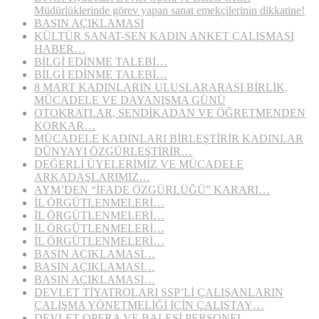
Müdürlüklerinde görev yapan sanat emekçilerinin dikkatine!
BASIN AÇIKLAMASI
KÜLTÜR SANAT-SEN KADIN ANKET ÇALIŞMASI
HABER…
BİLGİ EDİNME TALEBİ…
BİLGİ EDİNME TALEBİ…
8 MART KADINLARIN ULUSLARARASI BİRLİK,
MÜCADELE VE DAYANIŞMA GÜNÜ
OTOKRATLAR, SENDİKADAN VE ÖĞRETMENDEN
KORKAR…
MÜCADELE KADINLARI BİRLEŞTİRİR KADINLAR
DÜNYAYI ÖZGÜRLEŞTİRİR…
DEĞERLİ ÜYELERİMİZ VE MÜCADELE
ARKADAŞLARIMIZ…
AYM’DEN “İFADE ÖZGÜRLÜĞÜ” KARARI…
İL ÖRGÜTLENMELERİ…
İL ÖRGÜTLENMELERİ…
İL ÖRGÜTLENMELERİ…
İL ÖRGÜTLENMELERİ…
BASIN AÇIKLAMASI…
BASIN AÇIKLAMASI…
BASIN AÇIKLAMASI…
DEVLET TİYATROLARI SSP’Lİ ÇALIŞANLARIN
ÇALIŞMA YÖNETMELİĞİ İÇİN ÇALIŞTAY…
DEVLET OPERA VE BALESİ PERSONEL