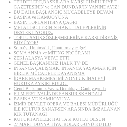
TEHDİTLERE,BASKILARA KARŞI CUMHURİYET
GAZETESİNİN ve CAN DÜNDAR’IN YANINDAYIZ!
BU DAHA BAŞLANGIÇ MÜCADELEYE DEVAM
BASINA ve KAMUOYUNA
BASIN TOPLANTISINA ÇAĞRI
METAL İŞÇİLERİNİN HAKLI TALEPLERİNİN
DESTEKLİYORUZ.
TOPLU SATIŞ SÖZLEŞMELERİNE KARŞI DİRENİŞ
BÜYÜYOR!
Soma’yı Unutmadık, Unutturmayacağız!
SOMA ANMA ve MİTİNG PROĞRAMI
ZEKİ ALASYA VEFAT ETTİ
GENEL BAŞKANIMIZ HALK TV’DE
İNSANCA ÇALIŞMAK, İNSANCA YAŞAMAK İÇİN
BİRLİK-MÜCADELE DAYANIŞMA
İDARE MAHKEMESİ MİLYONLUK İHALEYİ
HUKUKA AYKIRI BULDU
Genel Başkanımız Yavuz Demirkaya Canlı yayında
FİLM FESTİVALİNDE SANSÜR SKANDALI
BASINA VE KAMUOYUNA
İZMİR DEVLET OPERA VE BALESİ MÜDÜRLÜĞÜ
İLE KÜLTÜR SANAT-SEN ARASINDA İMZALANAN
KİK TUTANAĞI
KÜTÜPHANELER HAFTASI KUTLU OLSUN
27 MART DÜNYA TİYATROLAR GÜNÜ KUTLU