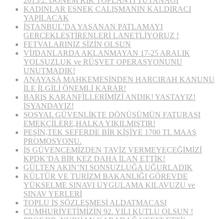
2015/2. DÖNEM KİK TOPLANTI TUTANAĞI
KADINLAR ESNEK ÇALIŞMANIN KALDIRACI
YAPILACAK
İSTANBUL’DA YAŞANAN PATLAMAYI
GERÇEKLEŞTİRENLERİ LANETLİYORUZ !
FETVALARINIZ SİZİN OLSUN
VİJDANLARDA AKLANMAYAN 17-25 ARALIK
YOLSUZLUK ve RÜŞVET OPERASYONUNU
UNUTMADIK!
ANAYASA MAHKEMESİNDEN HARCIRAH KANUNU
İLE İLGİLİ ÖNEMLİ KARAR!
BARIŞ KARANFİLLERİMİZİ ANDIK! YASTAYIZ!
İSYANDAYIZ!
SOSYAL GÜVENLİKTE DÖNÜŞÜMÜN FATURASI
EMEKÇİLERE,HALKA YIKILMIŞTIR!
PEŞİN,TEK SEFERDE BİR KİŞİYE 1700 TL MAAŞ
PROMOSYONU.
İŞ GÜVENCEMİZDEN TAVİZ VERMEYECEĞİMİZİ
KPDK’DA BİR KEZ DAHA İLAN ETTİK!
GÜLTEN AKIN’NI SONSUZLUĞA UĞURLADIK
KÜLTÜR VE TURİZM BAKANLIĞI GÖREVDE
YÜKSELME SINAVI UYGULAMA KILAVUZU ve
SINAV YERLERİ
TOPLU İŞ SÖZLEŞMESİ ALDATMACASI
CUMHURİYETİMİZİN 92. YILI KUTLU OLSUN !