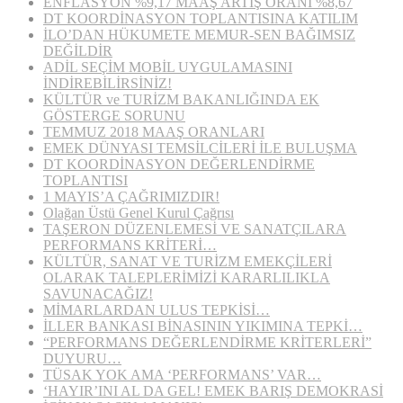
ENFLASYON %9,17 MAAŞ ARTIŞ ORANI %8,67
DT KOORDİNASYON TOPLANTISINA KATILIM
İLO’DAN HÜKUMETE MEMUR-SEN BAĞIMSIZ
DEĞİLDİR
ADİL SEÇİM MOBİL UYGULAMASINI
İNDİREBİLİRSİNİZ!
KÜLTÜR ve TURİZM BAKANLIĞINDA EK
GÖSTERGE SORUNU
TEMMUZ 2018 MAAŞ ORANLARI
EMEK DÜNYASI TEMSİLCİLERİ İLE BULUŞMA
DT KOORDİNASYON DEĞERLENDİRME
TOPLANTISI
1 MAYIS’A ÇAĞRIMIZDIR!
Olağan Üstü Genel Kurul Çağrısı
TAŞERON DÜZENLEMESİ VE SANATÇILARA
PERFORMANS KRİTERİ…
KÜLTÜR, SANAT VE TURİZM EMEKÇİLERİ
OLARAK TALEPLERİMİZİ KARARLILIKLA
SAVUNACAĞIZ!
MİMARLARDAN ULUS TEPKİSİ…
İLLER BANKASI BİNASININ YIKIMINA TEPKİ…
“PERFORMANS DEĞERLENDİRME KRİTERLERİ”
DUYURU…
TÜSAK YOK AMA ‘PERFORMANS’ VAR…
‘HAYIR’INI AL DA GEL! EMEK BARIŞ DEMOKRASİ