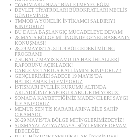
”YARIM AKLINIZA” BİAT ETMEYECEĞİZ!
DEVLET TİYATROLARI BÜROKRATLARI MECLİS
GÜNDEMİNDE
TMMOB’A YÖNELİK İNTİKAMCI SALDIRIYI
KINIYORUZ!
BU DAHA BAŞLANGIÇ MÜCADELEYE DEVAM!
28 MAYIS BÖLGE MİTİNGİNDE GENEL BAŞKANIN
KONUŞMASI!
28-29 MAYIS’TA, 81İL 9 BÖLGEDEKİ MİTİNG
PROGRAMI!
7 ŞUBAT-7 MAYIS KAMU DA HAK İHLALLERİ
RAPORUNU AÇIKLADIK!
CABLE VE TARTUS KATLİAMINI KINIYORUZ !
GENÇLERİMİZİ SADECE 19 MAYIS’DA
HATIRLAMAK İSTEMİYORUZ
İSTİSMARI EVLİLİK KURUMU ALTINDA
AKLADIĞINIZ RAPORU KABUL ETMİYORUZ!
SOMADA KAYBETTİĞİMİZ MADENCİLERİ SAYGI
İLE ANIYORUZ
MEMUR SEN TİS KARARLARINA BİLE SAHİP
ÇIKAMADI!
28-29 MAYIS’TA BÖLGE MİTİNGLERİMİZDEYİZ!
SUSMAYACAZ! YAZMAYA, SÖYLEMEYE DEVAM
EDECEĞİZ!
ITUC: HÜKUMET SENDİKALAR ÜZERİNDEKİ