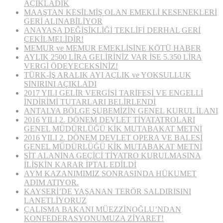
AÇIKLADIK
MAAŞTAN KESİLMİŞ OLAN EMEKLİ KESENEKLERİ
GERİ ALINABİLİYOR
ANAYASA DEĞİŞİKLİĞİ TEKLİFİ DERHAL GERİ
ÇEKİLMELİDİR!
MEMUR ve MEMUR EMEKLİSİNE KÖTÜ HABER
AYLIK 2500 LİRA GELİRİNİZ VAR İSE 5.350 LİRA
VERGİ ÖDEYECEKSİNİZ!
TÜRK-İŞ ARALIK AYI AÇLIK ve YOKSULLUK
SINIRINI AÇIKLADI
2017 YILI GELİR VERGİSİ TARİFESİ VE ENGELLİ
İNDİRİMİ TUTARLARI BELİRLENDİ
ANTALYA BÖLGE ŞUBEMİZİN GENEL KURUL İLANI
2016 YILI 2. DÖNEM DEVLET TİYATATROLARI
GENEL MÜDÜRLÜĞÜ KİK MUTABAKAT METNİ
2016 YILI 2. DÖNEM DEVLET OPERA VE BALESİ
GENEL MÜDÜRLÜĞÜ KİK MUTABAKAT METNİ
SİT ALANINA GEÇİCİ TİYATRO KURULMASINA
İLİŞKİN KARAR İPTAL EDİLDİ
AYM KAZANIMIMIZ SONRASINDA HÜKUMET
ADIM ATIYOR.
KAYSERİ’DE YAŞANAN TERÖR SALDIRISINI
LANETLİYORUZ
ÇALIŞMA BAKANI MÜEZZİNOĞLU’NDAN
KONFEDERASYONUMUZA ZİYARET!