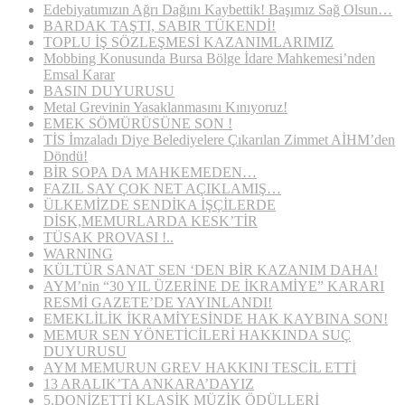
Edebiyatımızın Ağrı Dağını Kaybettik! Başımız Sağ Olsun…
BARDAK TAŞTI, SABIR TÜKENDİ!
TOPLU İŞ SÖZLEŞMESİ KAZANIMLARIMIZ
Mobbing Konusunda Bursa Bölge İdare Mahkemesi’nden
Emsal Karar
BASIN DUYURUSU
Metal Grevinin Yasaklanmasını Kınıyoruz!
EMEK SÖMÜRÜSÜNE SON !
TİS İmzaladı Diye Belediyelere Çıkarılan Zimmet AİHM’den
Döndü!
BİR SOPA DA MAHKEMEDEN…
FAZIL SAY ÇOK NET AÇIKLAMIŞ…
ÜLKEMİZDE SENDİKA İŞÇİLERDE
DİSK,MEMURLARDA KESK’TİR
TÜSAK PROVASI !..
WARNING
KÜLTÜR SANAT SEN ‘DEN BİR KAZANIM DAHA!
AYM’nin “30 YIL ÜZERİNE DE İKRAMİYE” KARARI
RESMİ GAZETE’DE YAYINLANDI!
EMEKLİLİK İKRAMİYESİNDE HAK KAYBINA SON!
MEMUR SEN YÖNETİCİLERİ HAKKINDA SUÇ
DUYURUSU
AYM MEMURUN GREV HAKKINI TESCİL ETTİ
13 ARALIK’TA ANKARA’DAYIZ
5.DONİZETTİ KLASİK MÜZİK ÖDÜLLERİ