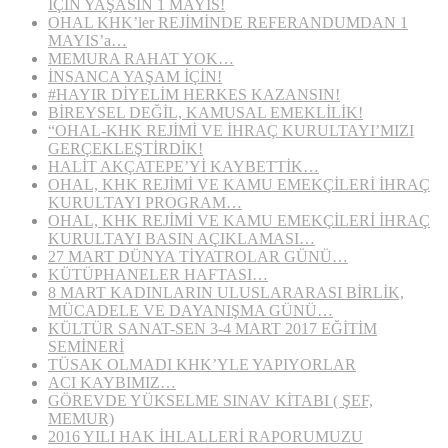
İÇİN YAŞASIN 1 MAYIS!
OHAL KHK’ler REJİMİNDE REFERANDUMDAN 1
MAYIS’a…
MEMURA RAHAT YOK…
İNSANCA YAŞAM İÇİN!
#HAYIR DİYELİM HERKES KAZANSIN!
BİREYSEL DEĞİL, KAMUSAL EMEKLİLİK!
“OHAL-KHK REJİMİ VE İHRAÇ KURULTAYI’MIZI
GERÇEKLEŞTİRDİK!
HALİT AKÇATEPE’Yİ KAYBETTİK…
OHAL, KHK REJİMİ VE KAMU EMEKÇİLERİ İHRAÇ
KURULTAYI PROGRAM…
OHAL, KHK REJİMİ VE KAMU EMEKÇİLERİ İHRAÇ
KURULTAYI BASIN AÇIKLAMASI…
27 MART DÜNYA TİYATROLAR GÜNÜ…
KÜTÜPHANELER HAFTASI…
8 MART KADINLARIN ULUSLARARASI BİRLİK,
MÜCADELE VE DAYANIŞMA GÜNÜ…
KÜLTÜR SANAT-SEN 3-4 MART 2017 EĞİTİM
SEMİNERİ
TÜSAK OLMADI KHK’YLE YAPIYORLAR
ACI KAYBIMIZ…
GÖREVDE YÜKSELME SINAV KİTABI ( ŞEF,
MEMUR)
2016 YILI HAK İHLALLERİ RAPORUMUZU