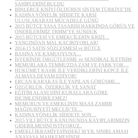
SAHİPLERİNİ BULDU
BİNLERCE KİŞİYİ ÖLDÜREN SİSTEM TÜRKİYE’DE
KADINA YÖNELİK ŞİDDETE KARŞI
ULUSLARARASI MÜCADELE GÜNÜ
2015 BÜTÇE YASA TASARISI HAKKINDA GÖRÜŞ VE
ÖNERİLERİMİZ TBMM’YE SUNDUK
2015 BÜTÇESİ VE EMEKÇİLERİN KRİZİ…
YANGINDAN MAL KAÇIRIYORLAR!
2014-15 SATIŞ SÖZLEŞMESİ ve BÜTÇE
BASINA VE KAMUOYUNA…
İŞYERİNDE ÖRGÜTLENME ve SENDİKAL İLETİŞİM
MEMURLARA TEMMUZDA ZAM VE FARK YOK…
HÜKÜMET KAŞIK İLE VERDİKLERİNİ KEPÇE İLE
ALMAYA DEVAM EDİYOR!
ERCAN KARAKAŞ İLE YAPILAN GÖRÜŞME…
ÖZGÜRLÜK, ÖZERKLİK VE SANAT
EĞİTİM ALANI DİNİ KURALLARA GÖRE
BİÇİMLENDİRİLEMEZ!
MEMURUN VE EMEKLİNİN MAAŞ ZAMMI
MAĞDURİYETİ MECLİS’TE…
KADINA YÖNELİK ŞİDDETE SON…
2015 YILI BÜTÇE KANUNUNDA KAYIPLARIMIZIN
GİDERİLMESİNİ İSTİYORUZ..
EMEKLİ İKRAMİYESİNDEKİ 30 YIL SINIRLAMASI
ANAYASA MAHKEMESİNDE…