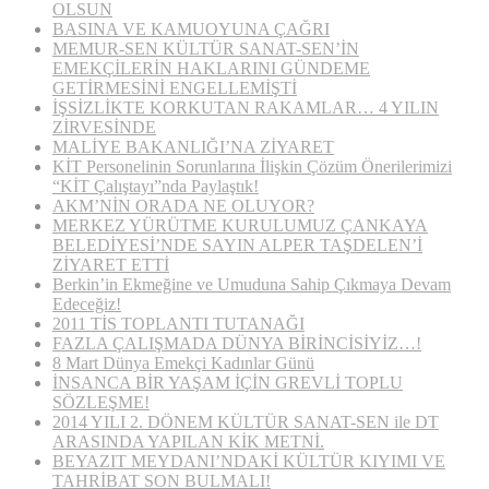
OLSUN
BASINA VE KAMUOYUNA ÇAĞRI
MEMUR-SEN KÜLTÜR SANAT-SEN’İN
EMEKÇİLERİN HAKLARINI GÜNDEME
GETİRMESİNİ ENGELLEMİŞTİ
İŞSİZLİKTE KORKUTAN RAKAMLAR… 4 YILIN
ZİRVESİNDE
MALİYE BAKANLIĞI’NA ZİYARET
KİT Personelinin Sorunlarına İlişkin Çözüm Önerilerimizi
“KİT Çalıştayı”nda Paylaştık!
AKM’NİN ORADA NE OLUYOR?
MERKEZ YÜRÜTME KURULUMUZ ÇANKAYA
BELEDİYESİ’NDE SAYIN ALPER TAŞDELEN’İ
ZİYARET ETTİ
Berkin’in Ekmeğine ve Umuduna Sahip Çıkmaya Devam
Edeceğiz!
2011 TİS TOPLANTI TUTANAĞI
FAZLA ÇALIŞMADA DÜNYA BİRİNCİSİYİZ…!
8 Mart Dünya Emekçi Kadınlar Günü
İNSANCA BİR YAŞAM İÇİN GREVLİ TOPLU
SÖZLEŞME!
2014 YILI 2. DÖNEM KÜLTÜR SANAT-SEN ile DT
ARASINDA YAPILAN KİK METNİ.
BEYAZIT MEYDANI’NDAKİ KÜLTÜR KIYIMI VE
TAHRİBAT SON BULMALI!