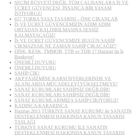
SEÇİM RÜŞVETİ DEĞİL,TÜM ÇALIŞANLARA İŞ VE
ÜCRET GÜVENCESİ, İNSANCA BİR YAŞAM
İSTİYORUZ!
657 TORBA YASA TASARISI – ÖNE ÇIKANLAR
İŞ VE ÜCRET GÜVENCEMİZİN ADIM ADIM
ORTADAN KALDIRILMASINA SESSİZ
KALMAYACAĞIZ!
İŞ VE ÜCRET GÜVENCEMİZE BUGÜN SAHİP
ÇIKMAZSAK NE ZAMAN SAHİP ÇIKACAĞIZ?
DİSK, KESK, TMMOB, TTB ve TDB 17 Haziran’da İş
Bırakıyor!
ÖNEMLİ DUYURU
ÖNEMLİ DUYURU
SAHİP ÇIK!
AKP FAŞİZMİNE KARŞI İŞYERLERİNDE VE
ALANLARDA MÜCADELEYİ YÜKSELTMEYE!
SANAT KURUMLARI SAHİPSİZ DEĞİLDİR!
SANAT KURUMLARI SAHİPSİZ DEĞİLDİR!
SANAT KURUMLARIMIZA SAHİP ÇIKIYORUZ!
KADINCA KARARINCA
Haziran 2013 TÜRKİYE SANAT KURUMU ile SANATIN
DESTEKLENMESİ HAKKINDA KANUN TASARISI
TASLAĞI
TÜRKİYE SANAT KURUMU İLE SANATIN
DESTEKLENMESİ HAKKINDA KANUN TASARISI