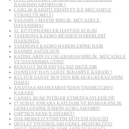
BASKISINI ARTIRIYOR !
LAİKLİK KARŞITI ZİHNİYET İLE MÜCADELE
YÜKSELTİLMELİ !
YAŞASIN 1 MAYIS! BİRLİK, MÜCADELE,
DAYANIŞMA!
52. KÜTÜPHANELER HAFTASI AÇILIŞI
TAŞERONA KADRO MÜJDESİ HABERLERİ
HAKKINDA
TAŞERONA KADRO HABERLERİNE DAİR
BAŞIMIZ SAĞOLSUN
KADINLARIN ULUSLARARASI BİRLİK, MÜCADELE
VE DAYANIŞMA GÜNÜ
RENAULT İŞÇİLERİ YALNIZ DEĞİLDİR
DANIŞTAY’DAN LEHTE İKRAMİYE KARARI !
KÜLTÜR SANAT SEN’DEN BİR HUKUKİ KAZANIM
DAHA!
ANAYASA MAHKEMESİ’NDEN ÖNEMLİ GREV
KARARI!
CANSEL BUSE İNTİHAR ETMEDİ,KATLEDİLDİ!
17 ŞUBAT ANKARA KATLİAMI VE BAŞBAKANLIK
GENELGESİNE İLİŞKİN AÇIKLAMAMIZ!
CHP’DEN KESK’E ZİYARET!
2016 MERKEZİ YÖNETİM BÜTÇESİ ANALİZİ
DEVLET TİYATROLARI GENEL MÜDÜRLÜĞÜ