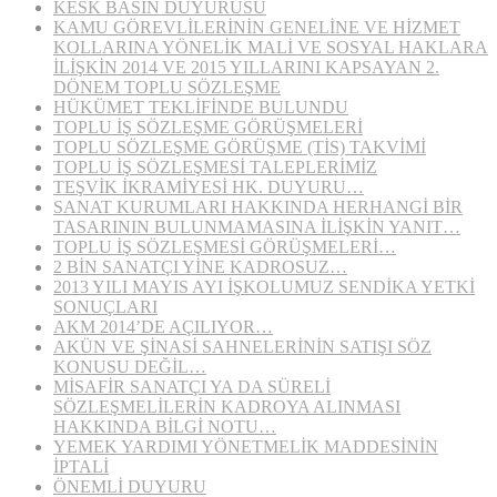
KESK BASIN DUYURUSU
KAMU GÖREVLİLERİNİN GENELİNE VE HİZMET
KOLLARINA YÖNELİK MALİ VE SOSYAL HAKLARA
İLİŞKİN 2014 VE 2015 YILLARINI KAPSAYAN 2.
DÖNEM TOPLU SÖZLEŞME
HÜKÜMET TEKLİFİNDE BULUNDU
TOPLU İŞ SÖZLEŞME GÖRÜŞMELERİ
TOPLU SÖZLEŞME GÖRÜŞME (TİS) TAKVİMİ
TOPLU İŞ SÖZLEŞMESİ TALEPLERİMİZ
TEŞVİK İKRAMİYESİ HK. DUYURU…
SANAT KURUMLARI HAKKINDA HERHANGİ BİR
TASARININ BULUNMAMASINA İLİŞKİN YANIT…
TOPLU İŞ SÖZLEŞMESİ GÖRÜŞMELERİ…
2 BİN SANATÇI YİNE KADROSUZ…
2013 YILI MAYIS AYI İŞKOLUMUZ SENDİKA YETKİ
SONUÇLARI
AKM 2014’DE AÇILIYOR…
AKÜN VE ŞİNASİ SAHNELERİNİN SATIŞI SÖZ
KONUSU DEĞİL…
MİSAFİR SANATÇI YA DA SÜRELİ
SÖZLEŞMELİLERİN KADROYA ALINMASI
HAKKINDA BİLGİ NOTU…
YEMEK YARDIMI YÖNETMELİK MADDESİNİN
İPTALİ
ÖNEMLİ DUYURU