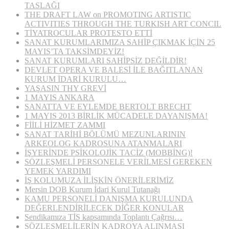
TASLAĞI
THE DRAFT LAW on PROMOTING ARTISTIC
ACTIVITIES THROUGH THE TURKISH ART CONCIL
TİYATROCULAR PROTESTO ETTİ
SANAT KURUMLARIMIZA SAHİP ÇIKMAK İÇİN 25
MAYIS’TA TAKSİMDEYİZ!
SANAT KURUMLARI SAHİPSİZ DEĞİLDİR!
DEVLET OPERA VE BALESİ İLE BAĞITLANAN
KURUM İDARİ KURULU…
YAŞASIN THY GREVİ
1 MAYIS ANKARA
SANATTA VE EYLEMDE BERTOLT BRECHT
1 MAYIS 2013 BİRLİK MÜCADELE DAYANIŞMA!
FİİLİ HİZMET ZAMMI
SANAT TARİHİ BÖLÜMÜ MEZUNLARININ
ARKEOLOG KADROSUNA ATANMALARI
İŞYERİNDE PSİKOLOJİK TACİZ (MOBBİNG)!
SÖZLEŞMELİ PERSONELE VERİLMESİ GEREKEN
YEMEK YARDIMI
İŞ KOLUMUZA İLİŞKİN ÖNERİLERİMİZ
Mersin DOB Kurum İdari Kurul Tutanağı
KAMU PERSONELİ DANIŞMA KURULUNDA
DEĞERLENDİRİLECEK DİĞER KONULAR
Sendikamıza TİS kapsamında Toplantı Çağrısı…
SÖZLEŞMELİLERİN KADROYA ALINMASI