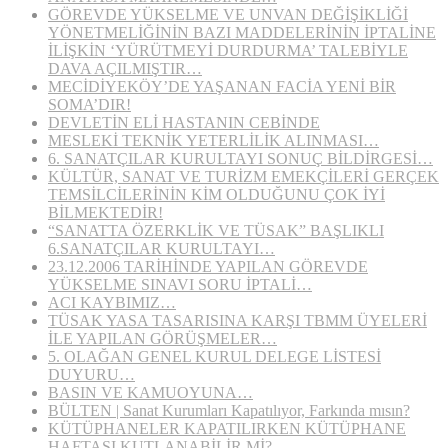
GÖREVDE YÜKSELME VE UNVAN DEĞİŞİKLİĞİ
YÖNETMELİĞİNİN BAZI MADDELERİNİN İPTALİNE
İLİŞKİN ‘YÜRÜTMEYİ DURDURMA’ TALEBİYLE
DAVA AÇILMIŞTIR…
MECİDİYEKÖY’DE YAŞANAN FACİA YENİ BİR
SOMA’DIR!
DEVLETİN ELİ HASTANIN CEBİNDE
MESLEKİ TEKNİK YETERLİLİK ALINMASI…
6. SANATÇILAR KURULTAYI SONUÇ BİLDİRGESİ…
KÜLTÜR, SANAT VE TURİZM EMEKÇİLERİ GERÇEK
TEMSİLCİLERİNİN KİM OLDUĞUNU ÇOK İYİ
BİLMEKTEDİR!
“SANATTA ÖZERKLİK VE TÜSAK” BAŞLIKLI
6.SANATÇILAR KURULTAYI…
23.12.2006 TARİHİNDE YAPILAN GÖREVDE
YÜKSELME SINAVI SORU İPTALİ…
ACI KAYBIMIZ…
TÜSAK YASA TASARISINA KARŞI TBMM ÜYELERİ
İLE YAPILAN GÖRÜŞMELER…
5. OLAĞAN GENEL KURUL DELEGE LİSTESİ
DUYURU…
BASIN VE KAMUOYUNA…
BÜLTEN | Sanat Kurumları Kapatılıyor, Farkında mısın?
KÜTÜPHANELER KAPATILIRKEN KÜTÜPHANE
HAFTASI KUTLANABİLİR Mİ?