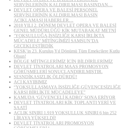
SERVİSLERİNİN KALDIRILMASI BASINDAN…
DEVLET OPERA VE BALESİ PERSONEL
SERVİSLERİNİN KALDIRILMASI BASIN
AÇIKLAMASI HABERLER…
2018 YILI 2. DÖNEM DEVLET OPERA VE BALESİ
GENEL MÜDÜRLÜĞÜ KİK MUTABAKAT METNİ
‘YOKSULLUĞA,İŞSİZLİĞE KARŞI İRLİKTA
MÜCADELE’ MİTİNGİMİZİ SAMSUN’DA
GEÇEKLEŞTİRDİK
KESK’in 23. Kuruluş Yıl Dönümü Tüm Emekçilere Kutlu
Olsun!
BÖLGE MİTİNGLERİMİZ İÇİN BİLDİRİLERİMİZ
DEVLET TİYATROLARI MAAŞ PROMOSYON
GÖRÜŞMELERİ SONUÇLANDIRILMIŞTIR.
SESNDİKASIZLIK ÖLDÜRDÜ!
ACI KAYIBIMIZ
“YOKSULLAŞMAYA,İŞSİZLİĞE,GÜVENCESİZLİĞE
KARŞI BİRLİKTE MÜCADELEYE”
KAMUDA ‘GÜVENCELİ KADRO’ SONA ERİYOR
DEVLET TİYATROLARI KİK TOPLANTI YERİ VE
SAATİ
AÇLIK SINIRI 1.919 YOKSULLUK SINIRI 6 bin 252
LİRAYA YÜKSELDİ!
DEVLET TİYATROLARI PROMOSYON