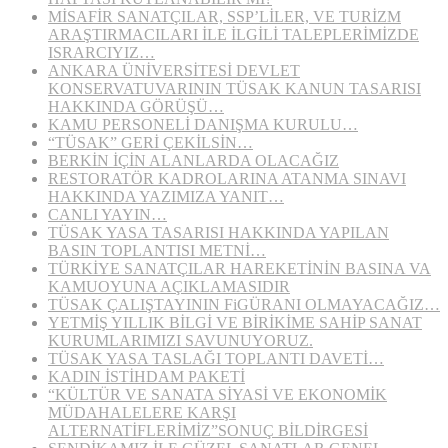
MİSAFİR SANATÇILAR, SSP’LİLER, VE TURİZM
ARAŞTIRMACILARI İLE İLGİLİ TALEPLERİMİZDE
ISRARCIYIZ…
ANKARA ÜNİVERSİTESİ DEVLET
KONSERVATUVARININ TÜSAK KANUN TASARISI
HAKKINDA GÖRÜŞÜ…
KAMU PERSONELİ DANIŞMA KURULU…
“TÜSAK” GERİ ÇEKİLSİN…
BERKİN İÇİN ALANLARDA OLACAĞIZ
RESTORATÖR KADROLARINA ATANMA SINAVI
HAKKINDA YAZIMIZA YANIT…
CANLI YAYIN…
TÜSAK YASA TASARISI HAKKINDA YAPILAN
BASIN TOPLANTISI METNİ…
TÜRKİYE SANATÇILAR HAREKETİNİN BASINA VA
KAMUOYUNA AÇIKLAMASIDIR
TÜSAK ÇALIŞTAYININ FiGÜRANI OLMAYACAĞIZ…
YETMİŞ YILLIK BİLGİ VE BİRİKİME SAHİP SANAT
KURUMLARIMIZI SAVUNUYORUZ.
TÜSAK YASA TASLAĞI TOPLANTI DAVETİ…
KADIN İSTİHDAM PAKETİ
“KÜLTÜR VE SANATA SİYASİ VE EKONOMİK
MÜDAHALELERE KARŞI
ALTERNATİFLERİMİZ”SONUÇ BİLDİRGESİ