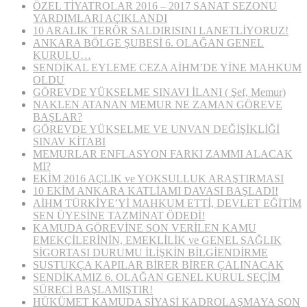
ÖZEL TİYATROLAR 2016 – 2017 SANAT SEZONU
YARDIMLARI AÇIKLANDI
10 ARALIK TERÖR SALDIRISINI LANETLİYORUZ!
ANKARA BÖLGE ŞUBESİ 6. OLAĞAN GENEL
KURULU…
SENDİKAL EYLEME CEZA AİHM’DE YİNE MAHKUM
OLDU
GÖREVDE YÜKSELME SINAVI İLANI ( Şef, Memur)
NAKLEN ATANAN MEMUR NE ZAMAN GÖREVE
BAŞLAR?
GÖREVDE YÜKSELME VE UNVAN DEĞİŞİKLİĞİ
SINAV KİTABI
MEMURLAR ENFLASYON FARKI ZAMMI ALACAK
MI?
EKİM 2016 AÇLIK ve YOKSULLUK ARAŞTIRMASI
10 EKİM ANKARA KATLİAMI DAVASI BAŞLADI!
AİHM TÜRKİYE’Yİ MAHKUM ETTİ, DEVLET EĞİTİM
SEN ÜYESİNE TAZMİNAT ÖDEDİ!
KAMUDA GÖREVİNE SON VERİLEN KAMU
EMEKÇİLERİNİN, EMEKLİLİK ve GENEL SAĞLIK
SİGORTASI DURUMU İLİŞKİN BİLGİENDİRME
SUSTUKÇA KAPILAR BİRER BİRER ÇALINACAK
SENDİKAMIZ 6. OLAĞAN GENEL KURUL SEÇİM
SÜRECİ BAŞLAMIŞTIR!
HÜKÜMET KAMUDA SİYASİ KADROLAŞMAYA SON