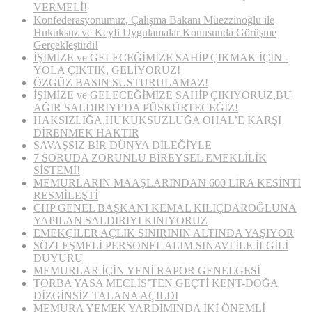
VERMELİ!
Konfederasyonumuz, Çalışma Bakanı Müezzinoğlu ile
Hukuksuz ve Keyfi Uygulamalar Konusunda Görüşme
Gerçekleştirdi!
İŞİMİZE ve GELECEĞİMİZE SAHİP ÇIKMAK İÇİN ­­­
YOLA ÇIKTIK, GELİYORUZ!
ÖZGÜZ BASIN SUSTURULAMAZ!
İŞİMİZE ve GELECEĞİMİZE SAHİP ÇIKIYORUZ,BU
AĞIR SALDIRIYI’DA PÜSKÜRTECEĞİZ!
HAKSIZLIĞA,HUKUKSUZLUĞA OHAL’E KARŞI
DİRENMEK HAKTIR
SAVAŞSIZ BİR DÜNYA DİLEĞİYLE
7 SORUDA ZORUNLU BİREYSEL EMEKLİLİK
SİSTEMİ!
MEMURLARIN MAAŞLARINDAN 600 LİRA KESİNTİ
RESMİLEŞTİ
CHP GENEL BAŞKANI KEMAL KILIÇDAROĞLUNA
YAPILAN SALDIRIYI KINIYORUZ
EMEKÇİLER AÇLIK SINIRININ ALTINDA YAŞIYOR
SÖZLEŞMELİ PERSONEL ALIM SINAVI İLE İLGİLİ
DUYURU
MEMURLAR İÇİN YENİ RAPOR GENELGESİ
TORBA YASA MECLİS’TEN GEÇTİ KENT-DOĞA
DİZGİNSİZ TALANA AÇILDI
MEMURA YEMEK YARDIMINDA İKİ ÖNEMLİ