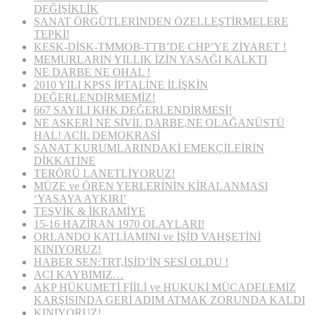
DEĞİŞİKLİK
SANAT ÖRGÜTLERİNDEN ÖZELLEŞTİRMELERE
TEPKİ!
KESK-DİSK-TMMOB-TTB’DE CHP’YE ZİYARET !
MEMURLARIN YILLIK İZİN YASAĞI KALKTI
NE DARBE NE OHAL !
2010 YILI KPSS İPTALİNE İLİŞKİN
DEĞERLENDİRMEMİZ!
667 SAYILI KHK DEĞERLENDİRMESİ!
NE ASKERİ NE SİVİL DARBE,NE OLAĞANÜSTÜ
HAL! ACİL DEMOKRASİ
SANAT KURUMLARINDAKİ EMEKÇİLEİRİN
DİKKATİNE
TERÖRÜ LANETLİYORUZ!
MÜZE ve ÖREN YERLERİNİN KİRALANMASI
‘YASAYA AYKIRI’
TEŞVİK & İKRAMİYE
15-16 HAZİRAN 1970 OLAYLARI!
ORLANDO KATLİAMINI ve İŞİD VAHŞETİNİ
KINIYORUZ!
HABER SEN:TRT,İŞİD’İN SESİ OLDU !
ACI KAYBIMIZ…
AKP HÜKUMETİ FİİLİ ve HUKUKİ MÜCADELEMİZ
KARŞISINDA GERİ ADIM ATMAK ZORUNDA KALDI
KINIYORUZ!