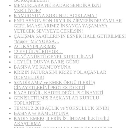
GÖRÜŞMELERİ !
MEMURLARA NE KADAR SENDİKA İZNİ
VERİLİYOR?
KAMUOYUNA ZORUNLU AÇIKLAMA !
ENFLASYON SON 16 YILIN ZİRVESİNDE! ZAMLAR
GERİ, MAAŞLARIMIZ İNSANCA YAŞAMAYA
YETECEK SEVİYEYE ÇEKİLSİN!
ÇALIŞMA SAATLERİNİN ESNEK HALE GETİRİLMESİ
“Müjde” Mi? YOKSA…
ACI KAYIPLARIMIZ
12 EYLÜL SÜRÜYOR…
OLAĞANÜSTÜ GENEL KURUL İLANİ
1 EYLÜL DÜNYA BARIŞ GÜNÜ
BASINA VE KAMUOYUNA
KRİZİN FATURASINI KRİZE YOL AÇANLAR
ÖDEMELİDİR!
SENDİKAMIZ ve EMEK ÖRGÜTLERİ İŞ
CİNAYETLERİNİ PROTESTO ETTİ
KAZA DEĞİL, KADER DEĞİL İŞ CİNAYETİ
GENİŞLETİLMİŞ BAŞKANLAR KURULU
TOPLANTISI
TEMMUZ 2018 AÇLIK ve YOKSULLUK SINIRI
BASINA ve KAMUOYUNA
KADIN EMEKÇİLERİN İSTİHDAMI İLE İLGİLİ
ARAŞTIRMA