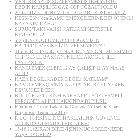
YENİ BİR SATIŞ SÖZLEŞMESİ İSTEMİYORUZ
DEDİK,KARŞILIĞI GAZ COP GÖZALTI OLDU
2016-2017 3. DÖNEM TİS TALEP BUROŞÜRÜMÜZ
KESK/ESM’den KAMU EMEKÇİLERİNE BİR ÖNEMLİ
KAZANIM DAHA!..
SURUÇ’TAKİ VAHŞİ KATLİAMI NEFRETLE
KINIYORUZ!…
YEŞİL YOL ÖLÜMDÜR ! DOĞAMIZIN
KATLEDİLMESİNE İZİN VERMİYECEZ !
TİS SÜRECİNE İLİŞKİN GÖRÜŞ VE ÖNERİLERİMİZİ
CHP GENEL BAŞKANI KILIÇDAROĞLU İLE
PAYLAŞTIK!
KAMU EMEKÇİLERİ 12 AY ÇALIŞIP 11 AY MAAŞ
ALDI!
KAZA DEĞİL,KADER DEĞİL;”KATLİAM”
KAMU EMEKÇİSİNİN KAYIPLARI BÜYÜYEREK
DEVAM EDECEK
KÜLTÜR ve TURİZM BAKANLIĞI SÖZLEŞMELİ
PERSONEL ALIMI HAKKINDA DUYURU
Kültür ve Turizm Bakanlığı Görevde Yükselme Sınavı
Duyurusu (Temmuz 2015)
ITUC: TÜRKİYE İŞÇİ HAKLARININ GÜVENCE
ALTINDA OLMADIĞI BİR ÜLKE!
15-16 HAZİRAN DİRENİŞİNİ MÜCADELEMİZDE
YAŞATIYORUZ!