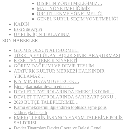
DİSİPLİN YÖNETMELİĞİMİZ…
MALİ YÖNETMELİĞİMİZ
ÖRGÜTLENME YÖNETMELİĞİ
GENEL KURUL SEÇİM YÖNETMELİĞİ
KADIN
Eski Site Arşivi
ÜYELİK İÇİN TIKLAYINIZ
SON HABERLER
GEÇMİŞ OLSUN ALİ SÜRMELİ
TÜRK-İŞ EYLÜL AYI AÇLIK SINIRI ARAŞTIRMASI
KESK’TEN TEBRİK ZİYARETİ
GÖREV DAĞILIMI VE DEVİR TESLİM
ATATÜRK KÜLTÜR MERKEZİ HALKINDIR
YIKILAMAZ…
KIYIMIN DEVAMI GELECEK…
İşten çıkarmalar devam edecek…
DEVLET TİYATROLARINDA EMEKÇİ KIYIMI…
DEVLET TİYATROLARINDA SARI ZARF ŞOKU…
2020 BÜTÇE TALEPLERİMİZ…
Kamu emekçilerini ilgilendiren toplusözleşme polis
saldırısıyla başladı
EMEKÇİLERİN İNSANCA YAŞAM TALEBİNE POLİS
SALDIRISI
Devlet Tiyatroları Devlet Opera ve Balesi Genel