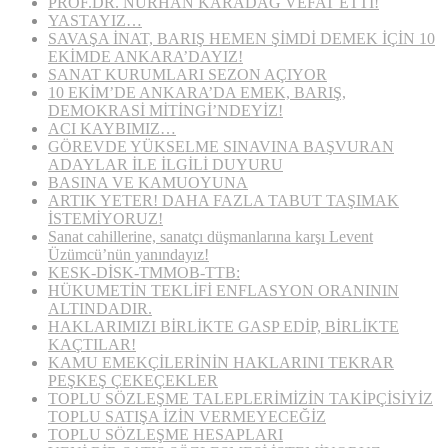
PROF.DR. NURHAN KARADAĞ VEFAT ETTİ!
YASTAYIZ…
SAVAŞA İNAT, BARIŞ HEMEN ŞİMDİ DEMEK İÇİN 10
EKİMDE ANKARA’DAYIZ!
SANAT KURUMLARI SEZON AÇIYOR
10 EKİM’DE ANKARA’DA EMEK, BARIŞ,
DEMOKRASİ MİTİNGİ’NDEYİZ!
ACI KAYBIMIZ…
GÖREVDE YÜKSELME SINAVINA BAŞVURAN
ADAYLAR İLE İLGİLİ DUYURU
BASINA VE KAMUOYUNA
ARTIK YETER! DAHA FAZLA TABUT TAŞIMAK
İSTEMİYORUZ!
Sanat cahillerine, sanatçı düşmanlarına karşı Levent
Üzümcü’nün yanındayız!
KESK-DİSK-TMMOB-TTB:
HÜKUMETİN TEKLİFİ ENFLASYON ORANININ
ALTINDADIR.
HAKLARIMIZI BİRLİKTE GASP EDİP, BİRLİKTE
KAÇTILAR!
KAMU EMEKÇİLERİNİN HAKLARINI TEKRAR
PEŞKEŞ ÇEKEÇEKLER
TOPLU SÖZLEŞME TALEPLERİMİZİN TAKİPÇİSİYİZ
TOPLU SATIŞA İZİN VERMEYECEĞİZ
TOPLU SÖZLEŞME HESAPLARI