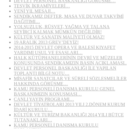
DEVLET PERSONEL BAŞKANLIĞI GÖRÜŞME…
TEŞVİK İKRAMİYELERİ…
YENİ YIL MESAJI…
SENDİKAMIZ DEFTER, MASA VE DUVAR TAKVİMİ
DAĞITIMI…
YOLSUZLUK, RÜŞVET, YAĞMA VE TALANA
SEYİRCİ KALMAK MÜMKÜN DEĞİLDİR!
KÜLTÜR VE SANATIN MALİYETİ OLMAZ!
19 ARALIK 2013 GREV’DEYİZ!
2014-2015 DEVLET OPERA VE BALESİ KIYAFET
YARDIMI USUL VE ESASLARI…
HALK KÜTÜPHANELERİNİN DEVRİ VE MÜZELER
KONUSUNDA SENDİKAMIZIN BASIN AÇIKLAMASI..
DEVLET PERSONEL BAŞKANLIĞI İLE YAPILAN
TOPLANTI BİLGİ NOTU…
MİSAFİR SANATÇILAR VE SÜRELİ SÖZLEŞMELİLER
HAKKINDA GÖRÜŞME…
KAMU PERSONELİ DANIŞMA KURULU GENEL
BAŞKANIMIZIN KONUŞMASI…
CANLI YAYIN PROGRAMI…
DEVLET TİYATROLARI 2013 YILI 2.DÖNEM KURUM
İDARİ KURULU…
KÜLTÜR VE TURİZM BAKANLIĞI 2014 YILI BÜTÇE
TUTANAKLARI…
KAMU PERSONELİ DANIŞMA KURULU