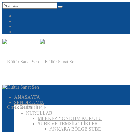
ANASAYFA
SENDİKAMIZ
TARİHÇE
KURULLAR
MERKEZ YÖNETİM KURULU
ŞUBE VE TEMSİLCİLİKLER
ANKARA BÖLGE ŞUBE