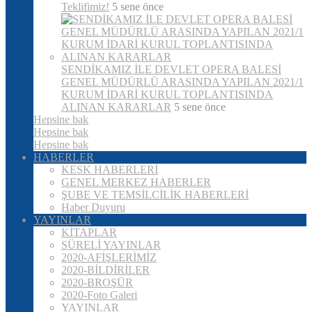
Teklifimiz!
5 sene önce
SENDİKAMIZ İLE DEVLET OPERA BALESİ
GENEL MÜDÜRLÜ ARASINDA YAPILAN 2021/1
KURUM İDARİ KURUL TOPLANTISINDA
ALINAN KARARLAR
5 sene önce
Hepsine bak
Hepsine bak
Hepsine bak
HABERLER
KESK HABERLERİ
GENEL MERKEZ HABERLER
ŞUBE VE TEMSİLCİLİK HABERLERİ
Haber Duyuru
YAYINLAR
KİTAPLAR
SÜRELİ YAYINLAR
2020-AFİŞLERİMİZ
2020-BİLDİRİLER
2020-BROŞÜR
2020-Foto Galeri
YAYINLAR