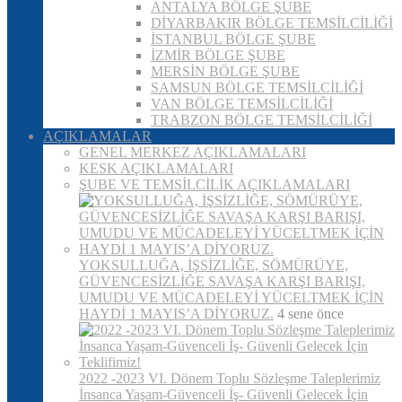
ANTALYA BÖLGE ŞUBE
DİYARBAKIR BÖLGE TEMSİLCİLİĞİ
İSTANBUL BÖLGE ŞUBE
İZMİR BÖLGE ŞUBE
MERSİN BÖLGE ŞUBE
SAMSUN BÖLGE TEMSİLCİLİĞİ
VAN BÖLGE TEMSİLCİLİĞİ
TRABZON BÖLGE TEMSİLCİLİĞİ
AÇIKLAMALAR
GENEL MERKEZ AÇIKLAMALARI
KESK AÇIKLAMALARI
ŞUBE VE TEMSİLCİLİK AÇIKLAMALARI
YOKSULLUĞA, İŞSİZLİĞE, SÖMÜRÜYE,
GÜVENCESİZLİĞE SAVAŞA KARŞI BARIŞI,
UMUDU VE MÜCADELEYİ YÜCELTMEK İÇİN
HAYDİ 1 MAYIS’A DİYORUZ.
4 sene önce
2022 -2023 VI. Dönem Toplu Sözleşme Taleplerimiz
İnsanca Yaşam-Güvenceli İş- Güvenli Gelecek İçin