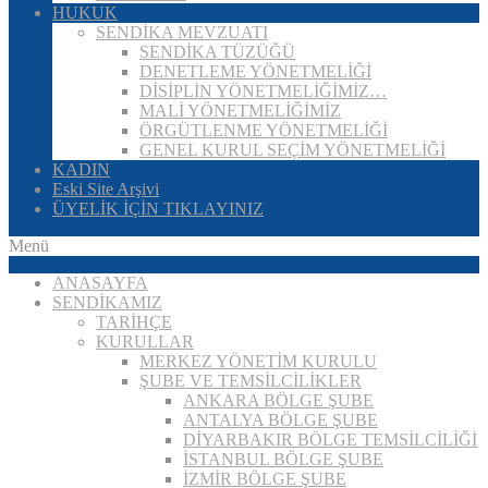
HUKUK
SENDİKA MEVZUATI
SENDİKA TÜZÜĞÜ
DENETLEME YÖNETMELİĞİ
DİSİPLİN YÖNETMELİĞİMİZ…
MALİ YÖNETMELİĞİMİZ
ÖRGÜTLENME YÖNETMELİĞİ
GENEL KURUL SEÇİM YÖNETMELİĞİ
KADIN
Eski Site Arşivi
ÜYELİK İÇİN TIKLAYINIZ
Menü
ANASAYFA
SENDİKAMIZ
TARİHÇE
KURULLAR
MERKEZ YÖNETİM KURULU
ŞUBE VE TEMSİLCİLİKLER
ANKARA BÖLGE ŞUBE
ANTALYA BÖLGE ŞUBE
DİYARBAKIR BÖLGE TEMSİLCİLİĞİ
İSTANBUL BÖLGE ŞUBE
İZMİR BÖLGE ŞUBE