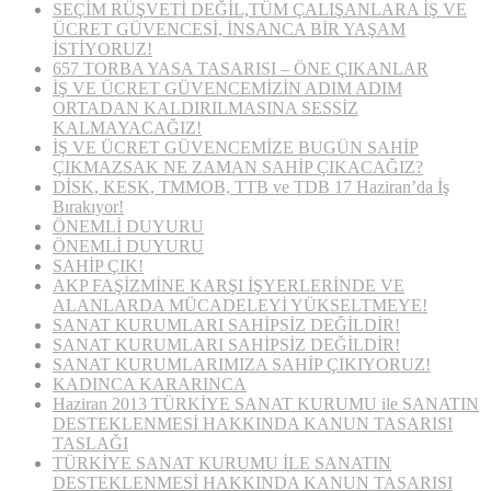
SEÇİM RÜŞVETİ DEĞİL,TÜM ÇALIŞANLARA İŞ VE
ÜCRET GÜVENCESİ, İNSANCA BİR YAŞAM
İSTİYORUZ!
657 TORBA YASA TASARISI – ÖNE ÇIKANLAR
İŞ VE ÜCRET GÜVENCEMİZİN ADIM ADIM
ORTADAN KALDIRILMASINA SESSİZ
KALMAYACAĞIZ!
İŞ VE ÜCRET GÜVENCEMİZE BUGÜN SAHİP
ÇIKMAZSAK NE ZAMAN SAHİP ÇIKACAĞIZ?
DİSK, KESK, TMMOB, TTB ve TDB 17 Haziran’da İş
Bırakıyor!
ÖNEMLİ DUYURU
ÖNEMLİ DUYURU
SAHİP ÇIK!
AKP FAŞİZMİNE KARŞI İŞYERLERİNDE VE
ALANLARDA MÜCADELEYİ YÜKSELTMEYE!
SANAT KURUMLARI SAHİPSİZ DEĞİLDİR!
SANAT KURUMLARI SAHİPSİZ DEĞİLDİR!
SANAT KURUMLARIMIZA SAHİP ÇIKIYORUZ!
KADINCA KARARINCA
Haziran 2013 TÜRKİYE SANAT KURUMU ile SANATIN
DESTEKLENMESİ HAKKINDA KANUN TASARISI
TASLAĞI
TÜRKİYE SANAT KURUMU İLE SANATIN
DESTEKLENMESİ HAKKINDA KANUN TASARISI