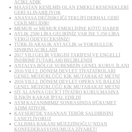
AÇIKLADIK
MAAŞTAN KESİLMİŞ OLAN EMEKLİ KESENEKLERİ
GERİ ALINABİLİYOR
ANAYASA DEĞİŞİKLİĞİ TEKLİFİ DERHAL GERİ
ÇEKİLMELİDİR!
MEMUR ve MEMUR EMEKLİSİNE KÖTÜ HABER
AYLIK 2500 LİRA GELİRİNİZ VAR İSE 5.350 LİRA
VERGİ ÖDEYECEKSİNİZ!
TÜRK-İŞ ARALIK AYI AÇLIK ve YOKSULLUK
SINIRINI AÇIKLADI
2017 YILI GELİR VERGİSİ TARİFESİ VE ENGELLİ
İNDİRİMİ TUTARLARI BELİRLENDİ
ANTALYA BÖLGE ŞUBEMİZİN GENEL KURUL İLANI
2016 YILI 2. DÖNEM DEVLET TİYATATROLARI
GENEL MÜDÜRLÜĞÜ KİK MUTABAKAT METNİ
2016 YILI 2. DÖNEM DEVLET OPERA VE BALESİ
GENEL MÜDÜRLÜĞÜ KİK MUTABAKAT METNİ
SİT ALANINA GEÇİCİ TİYATRO KURULMASINA
İLİŞKİN KARAR İPTAL EDİLDİ
AYM KAZANIMIMIZ SONRASINDA HÜKUMET
ADIM ATIYOR.
KAYSERİ’DE YAŞANAN TERÖR SALDIRISINI
LANETLİYORUZ
ÇALIŞMA BAKANI MÜEZZİNOĞLU’NDAN
KONFEDERASYONUMUZA ZİYARET!