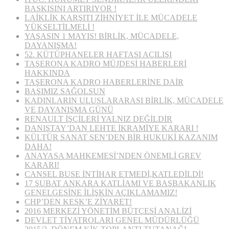
BASKISINI ARTIRIYOR !
LAİKLİK KARŞITI ZİHNİYET İLE MÜCADELE
YÜKSELTİLMELİ !
YAŞASIN 1 MAYIS! BİRLİK, MÜCADELE,
DAYANIŞMA!
52. KÜTÜPHANELER HAFTASI AÇILIŞI
TAŞERONA KADRO MÜJDESİ HABERLERİ
HAKKINDA
TAŞERONA KADRO HABERLERİNE DAİR
BAŞIMIZ SAĞOLSUN
KADINLARIN ULUSLARARASI BİRLİK, MÜCADELE
VE DAYANIŞMA GÜNÜ
RENAULT İŞÇİLERİ YALNIZ DEĞİLDİR
DANIŞTAY’DAN LEHTE İKRAMİYE KARARI !
KÜLTÜR SANAT SEN’DEN BİR HUKUKİ KAZANIM
DAHA!
ANAYASA MAHKEMESİ’NDEN ÖNEMLİ GREV
KARARI!
CANSEL BUSE İNTİHAR ETMEDİ,KATLEDİLDİ!
17 ŞUBAT ANKARA KATLİAMI VE BAŞBAKANLIK
GENELGESİNE İLİŞKİN AÇIKLAMAMIZ!
CHP’DEN KESK’E ZİYARET!
2016 MERKEZİ YÖNETİM BÜTÇESİ ANALİZİ
DEVLET TİYATROLARI GENEL MÜDÜRLÜĞÜ