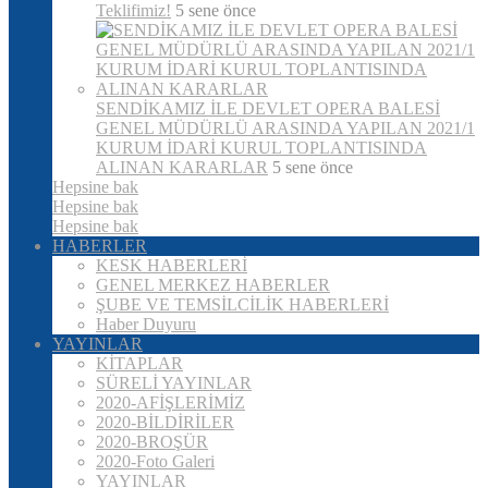
Teklifimiz!
5 sene önce
SENDİKAMIZ İLE DEVLET OPERA BALESİ
GENEL MÜDÜRLÜ ARASINDA YAPILAN 2021/1
KURUM İDARİ KURUL TOPLANTISINDA
ALINAN KARARLAR
5 sene önce
Hepsine bak
Hepsine bak
Hepsine bak
HABERLER
KESK HABERLERİ
GENEL MERKEZ HABERLER
ŞUBE VE TEMSİLCİLİK HABERLERİ
Haber Duyuru
YAYINLAR
KİTAPLAR
SÜRELİ YAYINLAR
2020-AFİŞLERİMİZ
2020-BİLDİRİLER
2020-BROŞÜR
2020-Foto Galeri
YAYINLAR