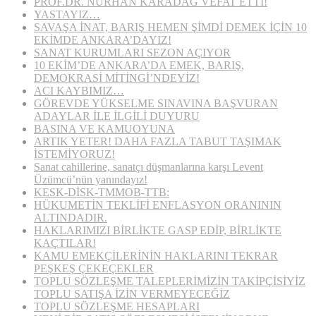
PROF.DR. NURHAN KARADAĞ VEFAT ETTİ!
YASTAYIZ…
SAVAŞA İNAT, BARIŞ HEMEN ŞİMDİ DEMEK İÇİN 10
EKİMDE ANKARA’DAYIZ!
SANAT KURUMLARI SEZON AÇIYOR
10 EKİM’DE ANKARA’DA EMEK, BARIŞ,
DEMOKRASİ MİTİNGİ’NDEYİZ!
ACI KAYBIMIZ…
GÖREVDE YÜKSELME SINAVINA BAŞVURAN
ADAYLAR İLE İLGİLİ DUYURU
BASINA VE KAMUOYUNA
ARTIK YETER! DAHA FAZLA TABUT TAŞIMAK
İSTEMİYORUZ!
Sanat cahillerine, sanatçı düşmanlarına karşı Levent
Üzümcü’nün yanındayız!
KESK-DİSK-TMMOB-TTB:
HÜKUMETİN TEKLİFİ ENFLASYON ORANININ
ALTINDADIR.
HAKLARIMIZI BİRLİKTE GASP EDİP, BİRLİKTE
KAÇTILAR!
KAMU EMEKÇİLERİNİN HAKLARINI TEKRAR
PEŞKEŞ ÇEKEÇEKLER
TOPLU SÖZLEŞME TALEPLERİMİZİN TAKİPÇİSİYİZ
TOPLU SATIŞA İZİN VERMEYECEĞİZ
TOPLU SÖZLEŞME HESAPLARI