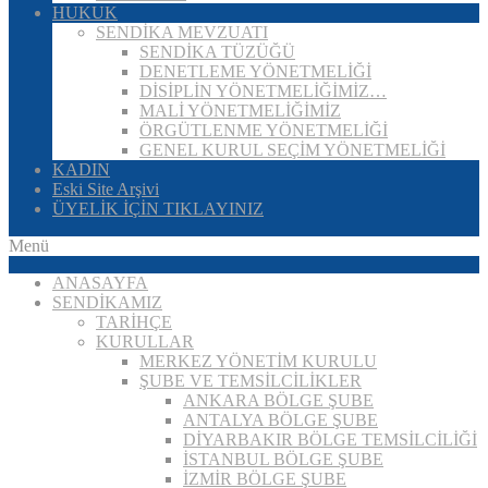
HUKUK
SENDİKA MEVZUATI
SENDİKA TÜZÜĞÜ
DENETLEME YÖNETMELİĞİ
DİSİPLİN YÖNETMELİĞİMİZ…
MALİ YÖNETMELİĞİMİZ
ÖRGÜTLENME YÖNETMELİĞİ
GENEL KURUL SEÇİM YÖNETMELİĞİ
KADIN
Eski Site Arşivi
ÜYELİK İÇİN TIKLAYINIZ
Menü
ANASAYFA
SENDİKAMIZ
TARİHÇE
KURULLAR
MERKEZ YÖNETİM KURULU
ŞUBE VE TEMSİLCİLİKLER
ANKARA BÖLGE ŞUBE
ANTALYA BÖLGE ŞUBE
DİYARBAKIR BÖLGE TEMSİLCİLİĞİ
İSTANBUL BÖLGE ŞUBE
İZMİR BÖLGE ŞUBE