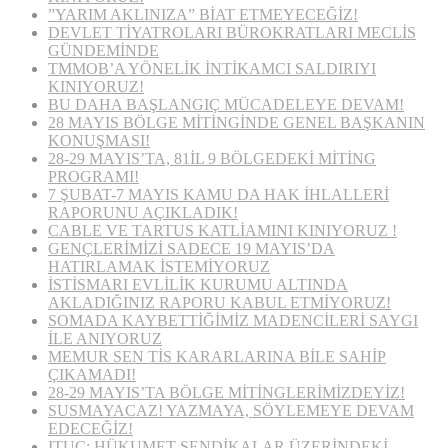
”YARIM AKLINIZA” BİAT ETMEYECEĞİZ!
DEVLET TİYATROLARI BÜROKRATLARI MECLİS
GÜNDEMİNDE
TMMOB’A YÖNELİK İNTİKAMCI SALDIRIYI
KINIYORUZ!
BU DAHA BAŞLANGIÇ MÜCADELEYE DEVAM!
28 MAYIS BÖLGE MİTİNGİNDE GENEL BAŞKANIN
KONUŞMASI!
28-29 MAYIS’TA, 81İL 9 BÖLGEDEKİ MİTİNG
PROGRAMI!
7 ŞUBAT-7 MAYIS KAMU DA HAK İHLALLERİ
RAPORUNU AÇIKLADIK!
CABLE VE TARTUS KATLİAMINI KINIYORUZ !
GENÇLERİMİZİ SADECE 19 MAYIS’DA
HATIRLAMAK İSTEMİYORUZ
İSTİSMARI EVLİLİK KURUMU ALTINDA
AKLADIĞINIZ RAPORU KABUL ETMİYORUZ!
SOMADA KAYBETTİĞİMİZ MADENCİLERİ SAYGI
İLE ANIYORUZ
MEMUR SEN TİS KARARLARINA BİLE SAHİP
ÇIKAMADI!
28-29 MAYIS’TA BÖLGE MİTİNGLERİMİZDEYİZ!
SUSMAYACAZ! YAZMAYA, SÖYLEMEYE DEVAM
EDECEĞİZ!
ITUC: HÜKUMET SENDİKALAR ÜZERİNDEKİ