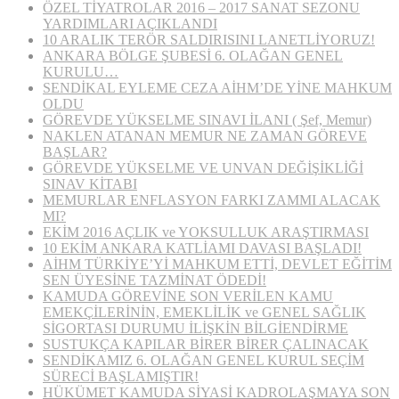
ÖZEL TİYATROLAR 2016 – 2017 SANAT SEZONU
YARDIMLARI AÇIKLANDI
10 ARALIK TERÖR SALDIRISINI LANETLİYORUZ!
ANKARA BÖLGE ŞUBESİ 6. OLAĞAN GENEL
KURULU…
SENDİKAL EYLEME CEZA AİHM’DE YİNE MAHKUM
OLDU
GÖREVDE YÜKSELME SINAVI İLANI ( Şef, Memur)
NAKLEN ATANAN MEMUR NE ZAMAN GÖREVE
BAŞLAR?
GÖREVDE YÜKSELME VE UNVAN DEĞİŞİKLİĞİ
SINAV KİTABI
MEMURLAR ENFLASYON FARKI ZAMMI ALACAK
MI?
EKİM 2016 AÇLIK ve YOKSULLUK ARAŞTIRMASI
10 EKİM ANKARA KATLİAMI DAVASI BAŞLADI!
AİHM TÜRKİYE’Yİ MAHKUM ETTİ, DEVLET EĞİTİM
SEN ÜYESİNE TAZMİNAT ÖDEDİ!
KAMUDA GÖREVİNE SON VERİLEN KAMU
EMEKÇİLERİNİN, EMEKLİLİK ve GENEL SAĞLIK
SİGORTASI DURUMU İLİŞKİN BİLGİENDİRME
SUSTUKÇA KAPILAR BİRER BİRER ÇALINACAK
SENDİKAMIZ 6. OLAĞAN GENEL KURUL SEÇİM
SÜRECİ BAŞLAMIŞTIR!
HÜKÜMET KAMUDA SİYASİ KADROLAŞMAYA SON