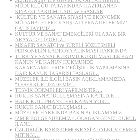
SENDİKAMIZ İLE GÜZEL SANATLAR GENEL
MÜDÜRLÜĞÜ TARAFINDAN HAZIRLANAN
KIYAFET YARDIMI USUL ve ESASLAR
‘KÜLTÜR VE SANATA SİYASİ VE EKONOMİK
MÜDAHALELERE KARŞI ALTERNATİFLERİMİZ’
ÇALIŞTAYIMIZ…
KÜLTÜR VE SANAT EMEKÇİLERİ OLARAK BİR
ARAYA GELİYORUZ !
MİSAFİR SANATÇI ve SÜRELİ SÖZLEŞMELİ
PERSONELİN KADROYA ALINMASI HAKKINDA
TÜRKİYE SANAT KURUMU KURULMASI İLE BAZI
KANUN VE KANUN HÜKMÜNDE
KARARNAMELERDE DEĞİŞİKLİK YAPILMASINA
DAİR KANUN TASARISI TASLAĞI…
MÜZELER İLE İLGİLİ BASIN AÇIKLAMAMIZDA
“TEŞEKKÜR” İFADEMİZ…
TEŞVİK ÖDEMELERİ YAPILMIŞTIR….
HUKUK SANAT BULUŞMASINA KATILDIK…
HALK KÜTÜPHANELERİ KAPANIYOR…
HUKUK SANAT BULUŞMASI…
MÜZELER HAKKINDA BASIN AÇIKLAMAMIZ…
İZMİR BÖLGE ŞUBEMİZ 4. OLAĞAN GENEL KURUL
İLANI…
ÖZGÜRLÜK,BARIŞ,DEMOKRASİ,ADALET VE EMEK
MİTİNGİ…