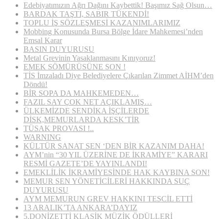
Edebiyatımızın Ağrı Dağını Kaybettik! Başımız Sağ Olsun…
BARDAK TAŞTI, SABIR TÜKENDİ!
TOPLU İŞ SÖZLEŞMESİ KAZANIMLARIMIZ
Mobbing Konusunda Bursa Bölge İdare Mahkemesi’nden
Emsal Karar
BASIN DUYURUSU
Metal Grevinin Yasaklanmasını Kınıyoruz!
EMEK SÖMÜRÜSÜNE SON !
TİS İmzaladı Diye Belediyelere Çıkarılan Zimmet AİHM’den
Döndü!
BİR SOPA DA MAHKEMEDEN…
FAZIL SAY ÇOK NET AÇIKLAMIŞ…
ÜLKEMİZDE SENDİKA İŞÇİLERDE
DİSK,MEMURLARDA KESK’TİR
TÜSAK PROVASI !..
WARNING
KÜLTÜR SANAT SEN ‘DEN BİR KAZANIM DAHA!
AYM’nin “30 YIL ÜZERİNE DE İKRAMİYE” KARARI
RESMİ GAZETE’DE YAYINLANDI!
EMEKLİLİK İKRAMİYESİNDE HAK KAYBINA SON!
MEMUR SEN YÖNETİCİLERİ HAKKINDA SUÇ
DUYURUSU
AYM MEMURUN GREV HAKKINI TESCİL ETTİ
13 ARALIK’TA ANKARA’DAYIZ
5.DONİZETTİ KLASİK MÜZİK ÖDÜLLERİ