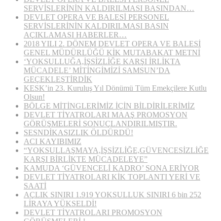
SERVİSLERİNİN KALDIRILMASI BASINDAN…
DEVLET OPERA VE BALESİ PERSONEL
SERVİSLERİNİN KALDIRILMASI BASIN
AÇIKLAMASI HABERLER…
2018 YILI 2. DÖNEM DEVLET OPERA VE BALESİ
GENEL MÜDÜRLÜĞÜ KİK MUTABAKAT METNİ
‘YOKSULLUĞA,İŞSİZLİĞE KARŞI İRLİKTA
MÜCADELE’ MİTİNGİMİZİ SAMSUN’DA
GEÇEKLEŞTİRDİK
KESK’in 23. Kuruluş Yıl Dönümü Tüm Emekçilere Kutlu
Olsun!
BÖLGE MİTİNGLERİMİZ İÇİN BİLDİRİLERİMİZ
DEVLET TİYATROLARI MAAŞ PROMOSYON
GÖRÜŞMELERİ SONUÇLANDIRILMIŞTIR.
SESNDİKASIZLIK ÖLDÜRDÜ!
ACI KAYIBIMIZ
“YOKSULLAŞMAYA,İŞSİZLİĞE,GÜVENCESİZLİĞE
KARŞI BİRLİKTE MÜCADELEYE”
KAMUDA ‘GÜVENCELİ KADRO’ SONA ERİYOR
DEVLET TİYATROLARI KİK TOPLANTI YERİ VE
SAATİ
AÇLIK SINIRI 1.919 YOKSULLUK SINIRI 6 bin 252
LİRAYA YÜKSELDİ!
DEVLET TİYATROLARI PROMOSYON