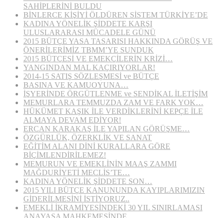
SAHİPLERİNİ BULDU
BİNLERCE KİŞİYİ ÖLDÜREN SİSTEM TÜRKİYE’DE
KADINA YÖNELİK ŞİDDETE KARŞI
ULUSLARARASI MÜCADELE GÜNÜ
2015 BÜTÇE YASA TASARISI HAKKINDA GÖRÜŞ VE
ÖNERİLERİMİZ TBMM’YE SUNDUK
2015 BÜTÇESİ VE EMEKÇİLERİN KRİZİ…
YANGINDAN MAL KAÇIRIYORLAR!
2014-15 SATIŞ SÖZLEŞMESİ ve BÜTÇE
BASINA VE KAMUOYUNA…
İŞYERİNDE ÖRGÜTLENME ve SENDİKAL İLETİŞİM
MEMURLARA TEMMUZDA ZAM VE FARK YOK…
HÜKÜMET KAŞIK İLE VERDİKLERİNİ KEPÇE İLE
ALMAYA DEVAM EDİYOR!
ERCAN KARAKAŞ İLE YAPILAN GÖRÜŞME…
ÖZGÜRLÜK, ÖZERKLİK VE SANAT
EĞİTİM ALANI DİNİ KURALLARA GÖRE
BİÇİMLENDİRİLEMEZ!
MEMURUN VE EMEKLİNİN MAAŞ ZAMMI
MAĞDURİYETİ MECLİS’TE…
KADINA YÖNELİK ŞİDDETE SON…
2015 YILI BÜTÇE KANUNUNDA KAYIPLARIMIZIN
GİDERİLMESİNİ İSTİYORUZ..
EMEKLİ İKRAMİYESİNDEKİ 30 YIL SINIRLAMASI
ANAYASA MAHKEMESİNDE…