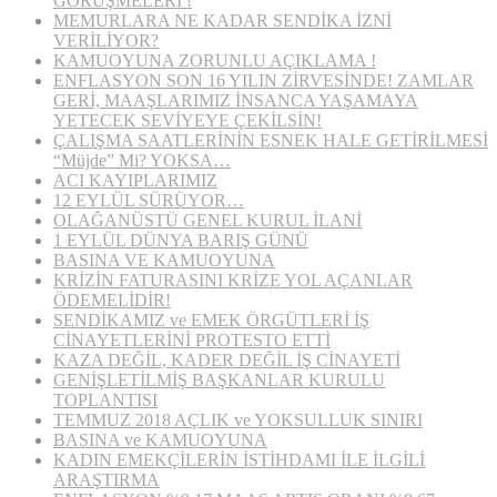
GÖRÜŞMELERİ !
MEMURLARA NE KADAR SENDİKA İZNİ
VERİLİYOR?
KAMUOYUNA ZORUNLU AÇIKLAMA !
ENFLASYON SON 16 YILIN ZİRVESİNDE! ZAMLAR
GERİ, MAAŞLARIMIZ İNSANCA YAŞAMAYA
YETECEK SEVİYEYE ÇEKİLSİN!
ÇALIŞMA SAATLERİNİN ESNEK HALE GETİRİLMESİ
“Müjde” Mi? YOKSA…
ACI KAYIPLARIMIZ
12 EYLÜL SÜRÜYOR…
OLAĞANÜSTÜ GENEL KURUL İLANİ
1 EYLÜL DÜNYA BARIŞ GÜNÜ
BASINA VE KAMUOYUNA
KRİZİN FATURASINI KRİZE YOL AÇANLAR
ÖDEMELİDİR!
SENDİKAMIZ ve EMEK ÖRGÜTLERİ İŞ
CİNAYETLERİNİ PROTESTO ETTİ
KAZA DEĞİL, KADER DEĞİL İŞ CİNAYETİ
GENİŞLETİLMİŞ BAŞKANLAR KURULU
TOPLANTISI
TEMMUZ 2018 AÇLIK ve YOKSULLUK SINIRI
BASINA ve KAMUOYUNA
KADIN EMEKÇİLERİN İSTİHDAMI İLE İLGİLİ
ARAŞTIRMA