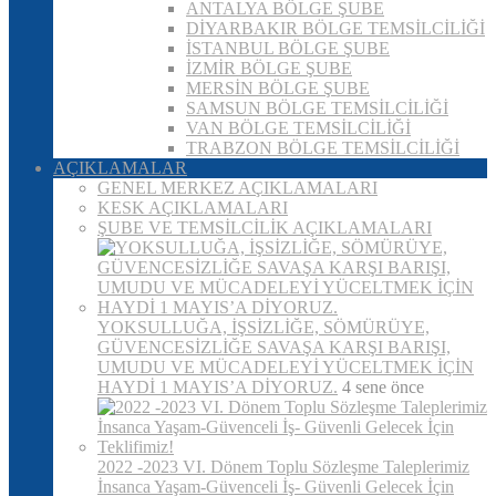
ANTALYA BÖLGE ŞUBE
DİYARBAKIR BÖLGE TEMSİLCİLİĞİ
İSTANBUL BÖLGE ŞUBE
İZMİR BÖLGE ŞUBE
MERSİN BÖLGE ŞUBE
SAMSUN BÖLGE TEMSİLCİLİĞİ
VAN BÖLGE TEMSİLCİLİĞİ
TRABZON BÖLGE TEMSİLCİLİĞİ
AÇIKLAMALAR
GENEL MERKEZ AÇIKLAMALARI
KESK AÇIKLAMALARI
ŞUBE VE TEMSİLCİLİK AÇIKLAMALARI
YOKSULLUĞA, İŞSİZLİĞE, SÖMÜRÜYE,
GÜVENCESİZLİĞE SAVAŞA KARŞI BARIŞI,
UMUDU VE MÜCADELEYİ YÜCELTMEK İÇİN
HAYDİ 1 MAYIS’A DİYORUZ.
4 sene önce
2022 -2023 VI. Dönem Toplu Sözleşme Taleplerimiz
İnsanca Yaşam-Güvenceli İş- Güvenli Gelecek İçin