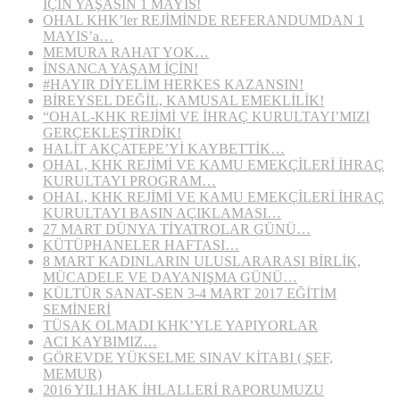
İÇİN YAŞASIN 1 MAYIS!
OHAL KHK’ler REJİMİNDE REFERANDUMDAN 1
MAYIS’a…
MEMURA RAHAT YOK…
İNSANCA YAŞAM İÇİN!
#HAYIR DİYELİM HERKES KAZANSIN!
BİREYSEL DEĞİL, KAMUSAL EMEKLİLİK!
“OHAL-KHK REJİMİ VE İHRAÇ KURULTAYI’MIZI
GERÇEKLEŞTİRDİK!
HALİT AKÇATEPE’Yİ KAYBETTİK…
OHAL, KHK REJİMİ VE KAMU EMEKÇİLERİ İHRAÇ
KURULTAYI PROGRAM…
OHAL, KHK REJİMİ VE KAMU EMEKÇİLERİ İHRAÇ
KURULTAYI BASIN AÇIKLAMASI…
27 MART DÜNYA TİYATROLAR GÜNÜ…
KÜTÜPHANELER HAFTASI…
8 MART KADINLARIN ULUSLARARASI BİRLİK,
MÜCADELE VE DAYANIŞMA GÜNÜ…
KÜLTÜR SANAT-SEN 3-4 MART 2017 EĞİTİM
SEMİNERİ
TÜSAK OLMADI KHK’YLE YAPIYORLAR
ACI KAYBIMIZ…
GÖREVDE YÜKSELME SINAV KİTABI ( ŞEF,
MEMUR)
2016 YILI HAK İHLALLERİ RAPORUMUZU