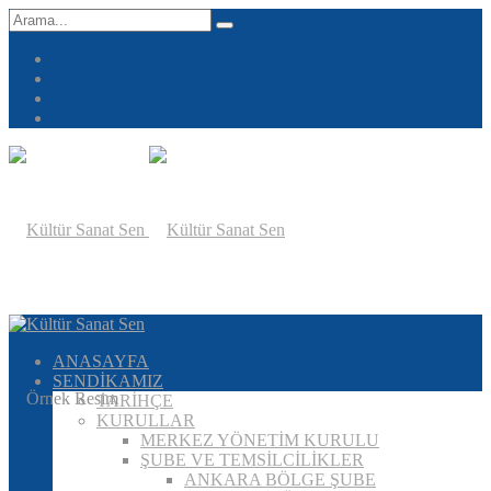
ANASAYFA
SENDİKAMIZ
TARİHÇE
KURULLAR
MERKEZ YÖNETİM KURULU
ŞUBE VE TEMSİLCİLİKLER
ANKARA BÖLGE ŞUBE