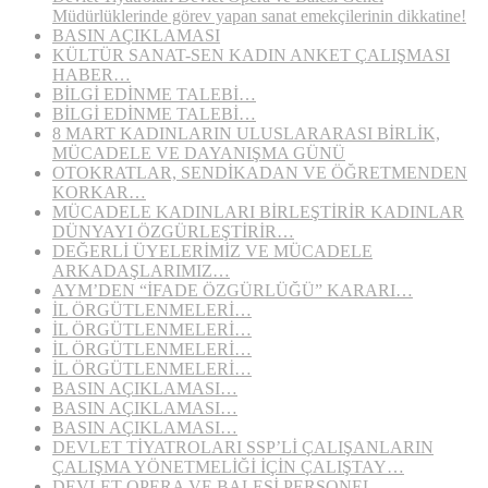
Müdürlüklerinde görev yapan sanat emekçilerinin dikkatine!
BASIN AÇIKLAMASI
KÜLTÜR SANAT-SEN KADIN ANKET ÇALIŞMASI
HABER…
BİLGİ EDİNME TALEBİ…
BİLGİ EDİNME TALEBİ…
8 MART KADINLARIN ULUSLARARASI BİRLİK,
MÜCADELE VE DAYANIŞMA GÜNÜ
OTOKRATLAR, SENDİKADAN VE ÖĞRETMENDEN
KORKAR…
MÜCADELE KADINLARI BİRLEŞTİRİR KADINLAR
DÜNYAYI ÖZGÜRLEŞTİRİR…
DEĞERLİ ÜYELERİMİZ VE MÜCADELE
ARKADAŞLARIMIZ…
AYM’DEN “İFADE ÖZGÜRLÜĞÜ” KARARI…
İL ÖRGÜTLENMELERİ…
İL ÖRGÜTLENMELERİ…
İL ÖRGÜTLENMELERİ…
İL ÖRGÜTLENMELERİ…
BASIN AÇIKLAMASI…
BASIN AÇIKLAMASI…
BASIN AÇIKLAMASI…
DEVLET TİYATROLARI SSP’Lİ ÇALIŞANLARIN
ÇALIŞMA YÖNETMELİĞİ İÇİN ÇALIŞTAY…
DEVLET OPERA VE BALESİ PERSONEL