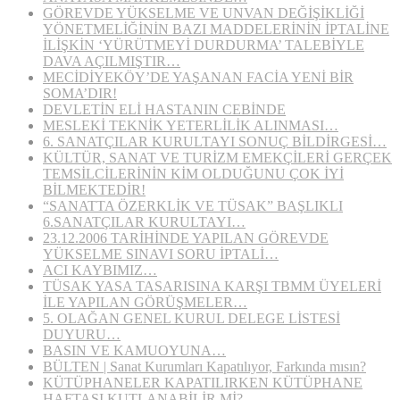
GÖREVDE YÜKSELME VE UNVAN DEĞİŞİKLİĞİ
YÖNETMELİĞİNİN BAZI MADDELERİNİN İPTALİNE
İLİŞKİN ‘YÜRÜTMEYİ DURDURMA’ TALEBİYLE
DAVA AÇILMIŞTIR…
MECİDİYEKÖY’DE YAŞANAN FACİA YENİ BİR
SOMA’DIR!
DEVLETİN ELİ HASTANIN CEBİNDE
MESLEKİ TEKNİK YETERLİLİK ALINMASI…
6. SANATÇILAR KURULTAYI SONUÇ BİLDİRGESİ…
KÜLTÜR, SANAT VE TURİZM EMEKÇİLERİ GERÇEK
TEMSİLCİLERİNİN KİM OLDUĞUNU ÇOK İYİ
BİLMEKTEDİR!
“SANATTA ÖZERKLİK VE TÜSAK” BAŞLIKLI
6.SANATÇILAR KURULTAYI…
23.12.2006 TARİHİNDE YAPILAN GÖREVDE
YÜKSELME SINAVI SORU İPTALİ…
ACI KAYBIMIZ…
TÜSAK YASA TASARISINA KARŞI TBMM ÜYELERİ
İLE YAPILAN GÖRÜŞMELER…
5. OLAĞAN GENEL KURUL DELEGE LİSTESİ
DUYURU…
BASIN VE KAMUOYUNA…
BÜLTEN | Sanat Kurumları Kapatılıyor, Farkında mısın?
KÜTÜPHANELER KAPATILIRKEN KÜTÜPHANE
HAFTASI KUTLANABİLİR Mİ?