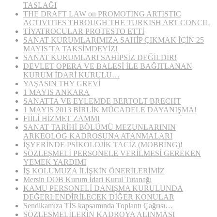
TASLAĞI
THE DRAFT LAW on PROMOTING ARTISTIC
ACTIVITIES THROUGH THE TURKISH ART CONCIL
TİYATROCULAR PROTESTO ETTİ
SANAT KURUMLARIMIZA SAHİP ÇIKMAK İÇİN 25
MAYIS’TA TAKSİMDEYİZ!
SANAT KURUMLARI SAHİPSİZ DEĞİLDİR!
DEVLET OPERA VE BALESİ İLE BAĞITLANAN
KURUM İDARİ KURULU…
YAŞASIN THY GREVİ
1 MAYIS ANKARA
SANATTA VE EYLEMDE BERTOLT BRECHT
1 MAYIS 2013 BİRLİK MÜCADELE DAYANIŞMA!
FİİLİ HİZMET ZAMMI
SANAT TARİHİ BÖLÜMÜ MEZUNLARININ
ARKEOLOG KADROSUNA ATANMALARI
İŞYERİNDE PSİKOLOJİK TACİZ (MOBBİNG)!
SÖZLEŞMELİ PERSONELE VERİLMESİ GEREKEN
YEMEK YARDIMI
İŞ KOLUMUZA İLİŞKİN ÖNERİLERİMİZ
Mersin DOB Kurum İdari Kurul Tutanağı
KAMU PERSONELİ DANIŞMA KURULUNDA
DEĞERLENDİRİLECEK DİĞER KONULAR
Sendikamıza TİS kapsamında Toplantı Çağrısı…
SÖZLEŞMELİLERİN KADROYA ALINMASI