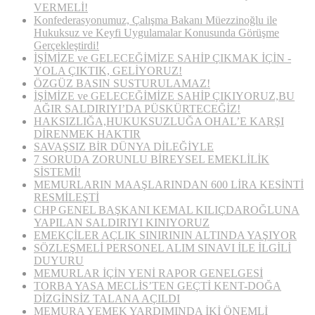
VERMELİ!
Konfederasyonumuz, Çalışma Bakanı Müezzinoğlu ile
Hukuksuz ve Keyfi Uygulamalar Konusunda Görüşme
Gerçekleştirdi!
İŞİMİZE ve GELECEĞİMİZE SAHİP ÇIKMAK İÇİN ­­­
YOLA ÇIKTIK, GELİYORUZ!
ÖZGÜZ BASIN SUSTURULAMAZ!
İŞİMİZE ve GELECEĞİMİZE SAHİP ÇIKIYORUZ,BU
AĞIR SALDIRIYI’DA PÜSKÜRTECEĞİZ!
HAKSIZLIĞA,HUKUKSUZLUĞA OHAL’E KARŞI
DİRENMEK HAKTIR
SAVAŞSIZ BİR DÜNYA DİLEĞİYLE
7 SORUDA ZORUNLU BİREYSEL EMEKLİLİK
SİSTEMİ!
MEMURLARIN MAAŞLARINDAN 600 LİRA KESİNTİ
RESMİLEŞTİ
CHP GENEL BAŞKANI KEMAL KILIÇDAROĞLUNA
YAPILAN SALDIRIYI KINIYORUZ
EMEKÇİLER AÇLIK SINIRININ ALTINDA YAŞIYOR
SÖZLEŞMELİ PERSONEL ALIM SINAVI İLE İLGİLİ
DUYURU
MEMURLAR İÇİN YENİ RAPOR GENELGESİ
TORBA YASA MECLİS’TEN GEÇTİ KENT-DOĞA
DİZGİNSİZ TALANA AÇILDI
MEMURA YEMEK YARDIMINDA İKİ ÖNEMLİ