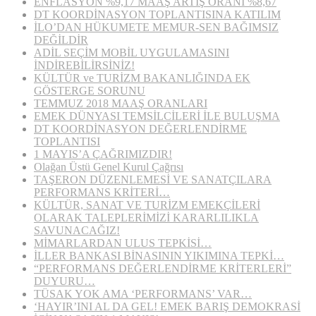
ENFLASYON %9,17 MAAŞ ARTIŞ ORANI %8,67
DT KOORDİNASYON TOPLANTISINA KATILIM
İLO’DAN HÜKUMETE MEMUR-SEN BAĞIMSIZ
DEĞİLDİR
ADİL SEÇİM MOBİL UYGULAMASINI
İNDİREBİLİRSİNİZ!
KÜLTÜR ve TURİZM BAKANLIĞINDA EK
GÖSTERGE SORUNU
TEMMUZ 2018 MAAŞ ORANLARI
EMEK DÜNYASI TEMSİLCİLERİ İLE BULUŞMA
DT KOORDİNASYON DEĞERLENDİRME
TOPLANTISI
1 MAYIS’A ÇAĞRIMIZDIR!
Olağan Üstü Genel Kurul Çağrısı
TAŞERON DÜZENLEMESİ VE SANATÇILARA
PERFORMANS KRİTERİ…
KÜLTÜR, SANAT VE TURİZM EMEKÇİLERİ
OLARAK TALEPLERİMİZİ KARARLILIKLA
SAVUNACAĞIZ!
MİMARLARDAN ULUS TEPKİSİ…
İLLER BANKASI BİNASININ YIKIMINA TEPKİ…
“PERFORMANS DEĞERLENDİRME KRİTERLERİ”
DUYURU…
TÜSAK YOK AMA ‘PERFORMANS’ VAR…
‘HAYIR’INI AL DA GEL! EMEK BARIŞ DEMOKRASİ