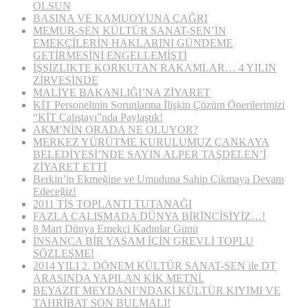
OLSUN
BASINA VE KAMUOYUNA ÇAĞRI
MEMUR-SEN KÜLTÜR SANAT-SEN’İN
EMEKÇİLERİN HAKLARINI GÜNDEME
GETİRMESİNİ ENGELLEMİŞTİ
İŞSİZLİKTE KORKUTAN RAKAMLAR… 4 YILIN
ZİRVESİNDE
MALİYE BAKANLIĞI’NA ZİYARET
KİT Personelinin Sorunlarına İlişkin Çözüm Önerilerimizi
“KİT Çalıştayı”nda Paylaştık!
AKM’NİN ORADA NE OLUYOR?
MERKEZ YÜRÜTME KURULUMUZ ÇANKAYA
BELEDİYESİ’NDE SAYIN ALPER TAŞDELEN’İ
ZİYARET ETTİ
Berkin’in Ekmeğine ve Umuduna Sahip Çıkmaya Devam
Edeceğiz!
2011 TİS TOPLANTI TUTANAĞI
FAZLA ÇALIŞMADA DÜNYA BİRİNCİSİYİZ…!
8 Mart Dünya Emekçi Kadınlar Günü
İNSANCA BİR YAŞAM İÇİN GREVLİ TOPLU
SÖZLEŞME!
2014 YILI 2. DÖNEM KÜLTÜR SANAT-SEN ile DT
ARASINDA YAPILAN KİK METNİ.
BEYAZIT MEYDANI’NDAKİ KÜLTÜR KIYIMI VE
TAHRİBAT SON BULMALI!