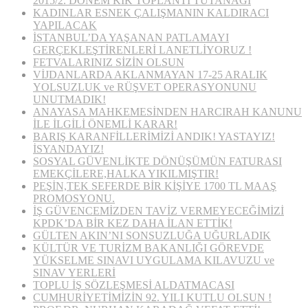
2015/2. DÖNEM KİK TOPLANTI TUTANAĞI
KADINLAR ESNEK ÇALIŞMANIN KALDIRACI
YAPILACAK
İSTANBUL’DA YAŞANAN PATLAMAYI
GERÇEKLEŞTİRENLERİ LANETLİYORUZ !
FETVALARINIZ SİZİN OLSUN
VİJDANLARDA AKLANMAYAN 17-25 ARALIK
YOLSUZLUK ve RÜŞVET OPERASYONUNU
UNUTMADIK!
ANAYASA MAHKEMESİNDEN HARCIRAH KANUNU
İLE İLGİLİ ÖNEMLİ KARAR!
BARIŞ KARANFİLLERİMİZİ ANDIK! YASTAYIZ!
İSYANDAYIZ!
SOSYAL GÜVENLİKTE DÖNÜŞÜMÜN FATURASI
EMEKÇİLERE,HALKA YIKILMIŞTIR!
PEŞİN,TEK SEFERDE BİR KİŞİYE 1700 TL MAAŞ
PROMOSYONU.
İŞ GÜVENCEMİZDEN TAVİZ VERMEYECEĞİMİZİ
KPDK’DA BİR KEZ DAHA İLAN ETTİK!
GÜLTEN AKIN’NI SONSUZLUĞA UĞURLADIK
KÜLTÜR VE TURİZM BAKANLIĞI GÖREVDE
YÜKSELME SINAVI UYGULAMA KILAVUZU ve
SINAV YERLERİ
TOPLU İŞ SÖZLEŞMESİ ALDATMACASI
CUMHURİYETİMİZİN 92. YILI KUTLU OLSUN !