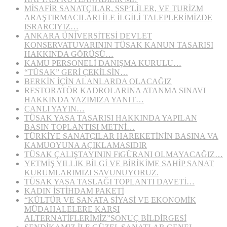
MİSAFİR SANATÇILAR, SSP’LİLER, VE TURİZM
ARAŞTIRMACILARI İLE İLGİLİ TALEPLERİMİZDE
ISRARCIYIZ…
ANKARA ÜNİVERSİTESİ DEVLET
KONSERVATUVARININ TÜSAK KANUN TASARISI
HAKKINDA GÖRÜŞÜ…
KAMU PERSONELİ DANIŞMA KURULU…
“TÜSAK” GERİ ÇEKİLSİN…
BERKİN İÇİN ALANLARDA OLACAĞIZ
RESTORATÖR KADROLARINA ATANMA SINAVI
HAKKINDA YAZIMIZA YANIT…
CANLI YAYIN…
TÜSAK YASA TASARISI HAKKINDA YAPILAN
BASIN TOPLANTISI METNİ…
TÜRKİYE SANATÇILAR HAREKETİNİN BASINA VA
KAMUOYUNA AÇIKLAMASIDIR
TÜSAK ÇALIŞTAYININ FiGÜRANI OLMAYACAĞIZ…
YETMİŞ YILLIK BİLGİ VE BİRİKİME SAHİP SANAT
KURUMLARIMIZI SAVUNUYORUZ.
TÜSAK YASA TASLAĞI TOPLANTI DAVETİ…
KADIN İSTİHDAM PAKETİ
“KÜLTÜR VE SANATA SİYASİ VE EKONOMİK
MÜDAHALELERE KARŞI
ALTERNATİFLERİMİZ”SONUÇ BİLDİRGESİ