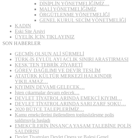
DİSİPLİN YÖNETMELİĞİMİZ…
MALİ YÖNETMELİĞİMİZ
ÖRGÜTLENME YÖNETMELİĞİ
GENEL KURUL SEÇİM YÖNETMELİĞİ
KADIN
Eski Site Arşivi
ÜYELİK İÇİN TIKLAYINIZ
SON HABERLER
GEÇMİŞ OLSUN ALİ SÜRMELİ
TÜRK-İŞ EYLÜL AYI AÇLIK SINIRI ARAŞTIRMASI
KESK’TEN TEBRİK ZİYARETİ
GÖREV DAĞILIMI VE DEVİR TESLİM
ATATÜRK KÜLTÜR MERKEZİ HALKINDIR
YIKILAMAZ…
KIYIMIN DEVAMI GELECEK…
İşten çıkarmalar devam edecek…
DEVLET TİYATROLARINDA EMEKÇİ KIYIMI…
DEVLET TİYATROLARINDA SARI ZARF ŞOKU…
2020 BÜTÇE TALEPLERİMİZ…
Kamu emekçilerini ilgilendiren toplusözleşme polis
saldırısıyla başladı
EMEKÇİLERİN İNSANCA YAŞAM TALEBİNE POLİS
SALDIRISI
Devlet Tiyatroları Devlet Opera ve Balesi Genel