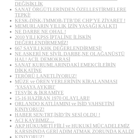
DEĞİŞİKLİK
SANAT ÖRGÜTLERİNDEN ÖZELLEŞTİRMELERE
TEPKİ!
KESK-DİSK-TMMOB-TTB’DE CHP’YE ZİYARET !
MEMURLARIN YILLIK İZİN YASAĞI KALKTI
NE DARBE NE OHAL !
2010 YILI KPSS İPTALİNE İLİŞKİN
DEĞERLENDİRMEMİZ!
667 SAYILI KHK DEĞERLENDİRMESİ!
NE ASKERİ NE SİVİL DARBE,NE OLAĞANÜSTÜ
HAL! ACİL DEMOKRASİ
SANAT KURUMLARINDAKİ EMEKÇİLEİRİN
DİKKATİNE
TERÖRÜ LANETLİYORUZ!
MÜZE ve ÖREN YERLERİNİN KİRALANMASI
‘YASAYA AYKIRI’
TEŞVİK & İKRAMİYE
15-16 HAZİRAN 1970 OLAYLARI!
ORLANDO KATLİAMINI ve İŞİD VAHŞETİNİ
KINIYORUZ!
HABER SEN:TRT,İŞİD’İN SESİ OLDU !
ACI KAYBIMIZ…
AKP HÜKUMETİ FİİLİ ve HUKUKİ MÜCADELEMİZ
KARŞISINDA GERİ ADIM ATMAK ZORUNDA KALDI
KINIYORUZ!