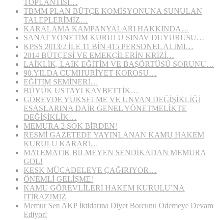
TOPLANTISI…
TBMM PLAN BÜTÇE KOMİSYONUNA SUNULAN
TALEPLERİMİZ…
KARALAMA KAMPANYALARI HAKKINDA…
SANAT YÖNETİM KURULU SINAV DUYURUSU…
KPSS 2013/2 İLE 11 BİN 415 PERSONEL ALIMI…
2014 BÜTÇESİ VE EMEKÇİLERİN KRİZİ…
LAİKLİK, LAİK EĞİTİM VE BAŞÖRTÜSÜ SORUNU…
90.YILDA CUMHURİYET KOROSU…
EĞİTİM SEMİNERİ…
BÜYÜK USTAYI KAYBETTİK…
GÖREVDE YÜKSELME VE UNVAN DEĞİŞİKLİĞİ
ESASLARINA DAİR GENEL YÖNETMELİKTE
DEĞİŞİKLİK…
MEMURA 2 ŞOK BİRDEN!
RESMİ GAZETEDE YAYINLANAN KAMU HAKEM
KURULU KARARI…
MATEMATİK BİLMEYEN SENDİKADAN MEMURA
GOL!
KESK MÜCADELEYE ÇAĞIRIYOR…
ÖNEMLİ GELİŞME!
KAMU GÖREVLİLERİ HAKEM KURULU’NA
İTİRAZIMIZ
Memur Sen AKP İktidarına Diyet Borcunu Ödemeye Devam
Ediyor!