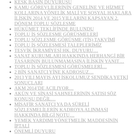
KESK BASIN DUYURUSU
KAMU GÖREVLİLERİNİN GENELİNE VE HİZMET
KOLLARINA YÖNELİK MALİ VE SOSYAL HAKLARA
İLİŞKİN 2014 VE 2015 YILLARINI KAPSAYAN 2.
DÖNEM TOPLU SÖZLEŞME
HÜKÜMET TEKLİFİNDE BULUNDU
TOPLU İŞ SÖZLEŞME GÖRÜŞMELERİ
TOPLU SÖZLEŞME GÖRÜŞME (TİS) TAKVİMİ
TOPLU İŞ SÖZLEŞMESİ TALEPLERİMİZ
TEŞVİK İKRAMİYESİ HK. DUYURU…
SANAT KURUMLARI HAKKINDA HERHANGİ BİR
TASARININ BULUNMAMASINA İLİŞKİN YANIT…
TOPLU İŞ SÖZLEŞMESİ GÖRÜŞMELERİ…
2 BİN SANATÇI YİNE KADROSUZ…
2013 YILI MAYIS AYI İŞKOLUMUZ SENDİKA YETKİ
SONUÇLARI
AKM 2014’DE AÇILIYOR…
AKÜN VE ŞİNASİ SAHNELERİNİN SATIŞI SÖZ
KONUSU DEĞİL…
MİSAFİR SANATÇI YA DA SÜRELİ
SÖZLEŞMELİLERİN KADROYA ALINMASI
HAKKINDA BİLGİ NOTU…
YEMEK YARDIMI YÖNETMELİK MADDESİNİN
İPTALİ
ÖNEMLİ DUYURU