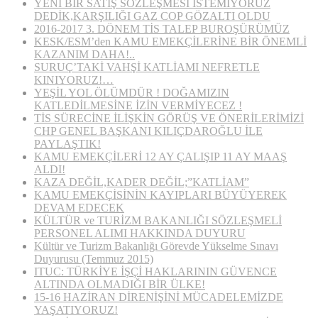
YENİ BİR SATIŞ SÖZLEŞMESİ İSTEMİYORUZ
DEDİK,KARŞILIĞI GAZ COP GÖZALTI OLDU
2016-2017 3. DÖNEM TİS TALEP BUROŞÜRÜMÜZ
KESK/ESM’den KAMU EMEKÇİLERİNE BİR ÖNEMLİ
KAZANIM DAHA!..
SURUÇ’TAKİ VAHŞİ KATLİAMI NEFRETLE
KINIYORUZ!…
YEŞİL YOL ÖLÜMDÜR ! DOĞAMIZIN
KATLEDİLMESİNE İZİN VERMİYECEZ !
TİS SÜRECİNE İLİŞKİN GÖRÜŞ VE ÖNERİLERİMİZİ
CHP GENEL BAŞKANI KILIÇDAROĞLU İLE
PAYLAŞTIK!
KAMU EMEKÇİLERİ 12 AY ÇALIŞIP 11 AY MAAŞ
ALDI!
KAZA DEĞİL,KADER DEĞİL;”KATLİAM”
KAMU EMEKÇİSİNİN KAYIPLARI BÜYÜYEREK
DEVAM EDECEK
KÜLTÜR ve TURİZM BAKANLIĞI SÖZLEŞMELİ
PERSONEL ALIMI HAKKINDA DUYURU
Kültür ve Turizm Bakanlığı Görevde Yükselme Sınavı
Duyurusu (Temmuz 2015)
ITUC: TÜRKİYE İŞÇİ HAKLARININ GÜVENCE
ALTINDA OLMADIĞI BİR ÜLKE!
15-16 HAZİRAN DİRENİŞİNİ MÜCADELEMİZDE
YAŞATIYORUZ!