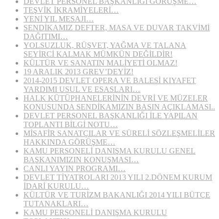
DEVLET PERSONEL BAŞKANLIĞI GÖRÜŞME…
TEŞVİK İKRAMİYELERİ…
YENİ YIL MESAJI…
SENDİKAMIZ DEFTER, MASA VE DUVAR TAKVİMİ
DAĞITIMI…
YOLSUZLUK, RÜŞVET, YAĞMA VE TALANA
SEYİRCİ KALMAK MÜMKÜN DEĞİLDİR!
KÜLTÜR VE SANATIN MALİYETİ OLMAZ!
19 ARALIK 2013 GREV’DEYİZ!
2014-2015 DEVLET OPERA VE BALESİ KIYAFET
YARDIMI USUL VE ESASLARI…
HALK KÜTÜPHANELERİNİN DEVRİ VE MÜZELER
KONUSUNDA SENDİKAMIZIN BASIN AÇIKLAMASI..
DEVLET PERSONEL BAŞKANLIĞI İLE YAPILAN
TOPLANTI BİLGİ NOTU…
MİSAFİR SANATÇILAR VE SÜRELİ SÖZLEŞMELİLER
HAKKINDA GÖRÜŞME…
KAMU PERSONELİ DANIŞMA KURULU GENEL
BAŞKANIMIZIN KONUŞMASI…
CANLI YAYIN PROGRAMI…
DEVLET TİYATROLARI 2013 YILI 2.DÖNEM KURUM
İDARİ KURULU…
KÜLTÜR VE TURİZM BAKANLIĞI 2014 YILI BÜTÇE
TUTANAKLARI…
KAMU PERSONELİ DANIŞMA KURULU