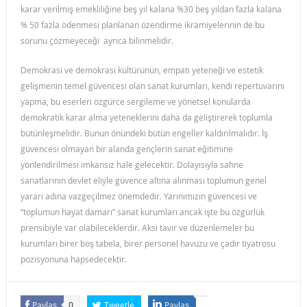
karar verilmiş emekliliğine beş yıl kalana %30 beş yıldan fazla kalana
% 50 fazla ödenmesi planlanan özendirme ikramiyelerinin de bu
sorunu çözmeyeceği ayrıca bilinmelidir.
Demokrasi ve demokrasi kültürünün, empati yeteneği ve estetik
gelişmenin temel güvencesi olan sanat kurumları, kendi repertuvarını
yapma, bu eserleri özgürce sergileme ve yönetsel konularda
demokratik karar alma yeteneklerini daha da geliştirerek toplumla
bütünleşmelidir. Bunun önündeki bütün engeller kaldırılmalıdır. İş
güvencesi olmayan bir alanda gençlerin sanat eğitimine
yönlendirilmesi imkansız hale gelecektir. Dolayısıyla sahne
sanatlarının devlet eliyle güvence altına alınması toplumun genel
yararı adına vazgeçilmez önemdedir. Yarınımızın güvencesi ve
“toplumun hayat damarı” sanat kurumları ancak işte bu özgürlük
prensibiyle var olabileceklerdir. Aksi tavır ve düzenlemeler bu
kurumları birer boş tabela, birer personel havuzu ve çadır tiyatrosu
pozisyonuna hapsedecektir.
Paylaş
Tweetle
Paylaş
0