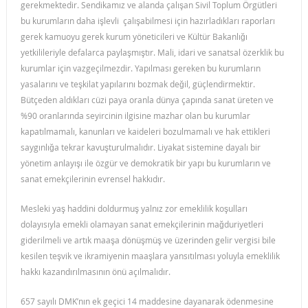
gerekmektedir. Sendikamız ve alanda çalışan Sivil Toplum Örgütleri
bu kurumların daha işlevli çalışabilmesi için hazırladıkları raporları
gerek kamuoyu gerek kurum yöneticileri ve Kültür Bakanlığı
yetkilileriyle defalarca paylaşmıştır. Mali, idari ve sanatsal özerklik bu
kurumlar için vazgeçilmezdir. Yapılması gereken bu kurumların
yasalarını ve teşkilat yapılarını bozmak değil, güçlendirmektir.
Bütçeden aldıkları cüzi paya oranla dünya çapında sanat üreten ve
%90 oranlarında seyircinin ilgisine mazhar olan bu kurumlar
kapatılmamalı, kanunları ve kaideleri bozulmamalı ve hak ettikleri
saygınlığa tekrar kavuşturulmalıdır. Liyakat sistemine dayalı bir
yönetim anlayışı ile özgür ve demokratik bir yapı bu kurumların ve
sanat emekçilerinin evrensel hakkıdır.
Mesleki yaş haddini doldurmuş yalnız zor emeklilik koşulları
dolayısıyla emekli olamayan sanat emekçilerinin mağduriyetleri
giderilmeli ve artık maaşa dönüşmüş ve üzerinden gelir vergisi bile
kesilen teşvik ve ikramiyenin maaşlara yansıtılması yoluyla emeklilik
hakkı kazandırılmasının önü açılmalıdır.
657 sayılı DMK’nın ek geçici 14 maddesine dayanarak ödenmesine