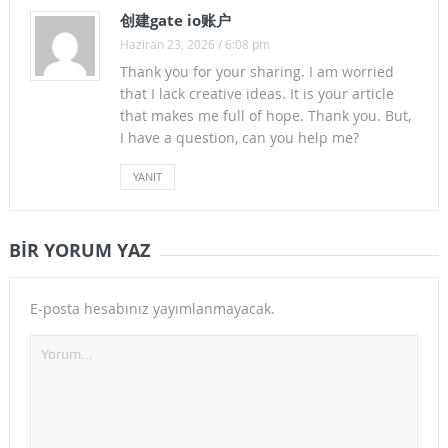
创建gate io账户
Haziran 23, 2026 / 6:08 pm
Thank you for your sharing. I am worried
that I lack creative ideas. It is your article
that makes me full of hope. Thank you. But,
I have a question, can you help me?
YANIT
BIR YORUM YAZ
E-posta hesabınız yayımlanmayacak.