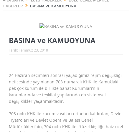
ANA SAYFA
2020-HABERLER
2020-GENEL MERKEZ
HABERLER
BASINA VE KAMUOYUNA
BASINA ve KAMUOYUNA
Tarih:
Temmuz 23, 2018
24 Haziran seçimleri sonrası yaşadığımız rejim değişikliği
neticesinde yayınlanan 703 numaralı KHK ile Kamu’daki
pek çok kurum ile birlikte Sanat Kurumları’nın
kanunlarında ve teşkilat yapılarında da sistemsel
değişiklikler yaşanmaktadır.
703 nolu KHK ile kurum vasıfları ortadan kaldırılan, Devlet
Tiyatroları ve Devlet Opera ve Balesi Genel
Müdürlükleri’nin, 704 nolu KHK ile “tüzel kişiliğe haiz özel