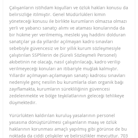
Çalışanların istihdam koşulları ve özlük hakları konusu da
belirsizliğe itilmiştir. Genel Müdürlükleri kimin
yöneteceği konusu ile birlikte kurumların olmazsa olmazı
yerli ve yabancı sanatçı alımı ve ataması konularında da
bir hükme yer verilmemiş, mesleki yaş haddini dolduran
sanatçılar ya da yıllardır açılmayan kadro sınavları
sebebiyle güvencesiz ve bir yıllık kurum sözleşmesiyle
çalıştırılan SSP’lilerin de (Süreli Sözleşmeli Personel)
akıbetinin ne olacağı, nasıl çalıştırılacağı, kadro verilip
verilmeyeceği konuları an itibariyle muğlak kalmıştır.
Yıllardır açılmayan-açılamayan sanatçı kadrosu sınavları
nedeniyle genç nesilin bu kurumlarla olan organik bağı
zayıflamakta, kurumların sürekliliğinin güvencesi
zedelenmekte ve bölge teşkilatlarının geleceği tehlikeye
düşmektedir.
Yürürlükten kaldırılan kuruluş yasalarının personel
yasasına dönüştürülmesi çalışanların maaş ve özlük
haklarının korunması amaçlı yapılmış gibi görünse de bu
noktada da ciddi çelişkiler ve belirsizlikler mevcuttur. 703