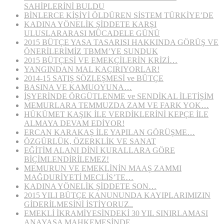
SAHİPLERİNİ BULDU
BİNLERCE KİŞİYİ ÖLDÜREN SİSTEM TÜRKİYE’DE
KADINA YÖNELİK ŞİDDETE KARŞI
ULUSLARARASI MÜCADELE GÜNÜ
2015 BÜTÇE YASA TASARISI HAKKINDA GÖRÜŞ VE
ÖNERİLERİMİZ TBMM’YE SUNDUK
2015 BÜTÇESİ VE EMEKÇİLERİN KRİZİ…
YANGINDAN MAL KAÇIRIYORLAR!
2014-15 SATIŞ SÖZLEŞMESİ ve BÜTÇE
BASINA VE KAMUOYUNA…
İŞYERİNDE ÖRGÜTLENME ve SENDİKAL İLETİŞİM
MEMURLARA TEMMUZDA ZAM VE FARK YOK…
HÜKÜMET KAŞIK İLE VERDİKLERİNİ KEPÇE İLE
ALMAYA DEVAM EDİYOR!
ERCAN KARAKAŞ İLE YAPILAN GÖRÜŞME…
ÖZGÜRLÜK, ÖZERKLİK VE SANAT
EĞİTİM ALANI DİNİ KURALLARA GÖRE
BİÇİMLENDİRİLEMEZ!
MEMURUN VE EMEKLİNİN MAAŞ ZAMMI
MAĞDURİYETİ MECLİS’TE…
KADINA YÖNELİK ŞİDDETE SON…
2015 YILI BÜTÇE KANUNUNDA KAYIPLARIMIZIN
GİDERİLMESİNİ İSTİYORUZ..
EMEKLİ İKRAMİYESİNDEKİ 30 YIL SINIRLAMASI
ANAYASA MAHKEMESİNDE…