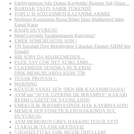
Edebiyatımızın Ağrı Dağını Kaybettik! Başımız Sağ Olsun…
BARDAK TAŞTI, SABIR TÜKENDİ!
TOPLU İŞ SÖZLEŞMESİ KAZANIMLARIMIZ
Mobbing Konusunda Bursa Bölge İdare Mahkemesi’nden
Emsal Karar
BASIN DUYURUSU
Metal Grevinin Yasaklanmasını Kınıyoruz!
EMEK SÖMÜRÜSÜNE SON !
TİS İmzaladı Diye Belediyelere Çıkarılan Zimmet AİHM’den
Döndü!
BİR SOPA DA MAHKEMEDEN…
FAZIL SAY ÇOK NET AÇIKLAMIŞ…
ÜLKEMİZDE SENDİKA İŞÇİLERDE
DİSK,MEMURLARDA KESK’TİR
TÜSAK PROVASI !..
WARNING
KÜLTÜR SANAT SEN ‘DEN BİR KAZANIM DAHA!
AYM’nin “30 YIL ÜZERİNE DE İKRAMİYE” KARARI
RESMİ GAZETE’DE YAYINLANDI!
EMEKLİLİK İKRAMİYESİNDE HAK KAYBINA SON!
MEMUR SEN YÖNETİCİLERİ HAKKINDA SUÇ
DUYURUSU
AYM MEMURUN GREV HAKKINI TESCİL ETTİ
13 ARALIK’TA ANKARA’DAYIZ
5.DONİZETTİ KLASİK MÜZİK ÖDÜLLERİ