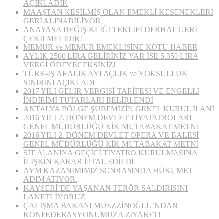
AÇIKLADIK
MAAŞTAN KESİLMİŞ OLAN EMEKLİ KESENEKLERİ
GERİ ALINABİLİYOR
ANAYASA DEĞİŞİKLİĞİ TEKLİFİ DERHAL GERİ
ÇEKİLMELİDİR!
MEMUR ve MEMUR EMEKLİSİNE KÖTÜ HABER
AYLIK 2500 LİRA GELİRİNİZ VAR İSE 5.350 LİRA
VERGİ ÖDEYECEKSİNİZ!
TÜRK-İŞ ARALIK AYI AÇLIK ve YOKSULLUK
SINIRINI AÇIKLADI
2017 YILI GELİR VERGİSİ TARİFESİ VE ENGELLİ
İNDİRİMİ TUTARLARI BELİRLENDİ
ANTALYA BÖLGE ŞUBEMİZİN GENEL KURUL İLANI
2016 YILI 2. DÖNEM DEVLET TİYATATROLARI
GENEL MÜDÜRLÜĞÜ KİK MUTABAKAT METNİ
2016 YILI 2. DÖNEM DEVLET OPERA VE BALESİ
GENEL MÜDÜRLÜĞÜ KİK MUTABAKAT METNİ
SİT ALANINA GEÇİCİ TİYATRO KURULMASINA
İLİŞKİN KARAR İPTAL EDİLDİ
AYM KAZANIMIMIZ SONRASINDA HÜKUMET
ADIM ATIYOR.
KAYSERİ’DE YAŞANAN TERÖR SALDIRISINI
LANETLİYORUZ
ÇALIŞMA BAKANI MÜEZZİNOĞLU’NDAN
KONFEDERASYONUMUZA ZİYARET!