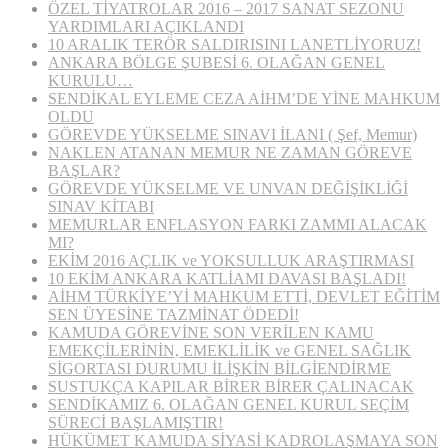
ÖZEL TİYATROLAR 2016 – 2017 SANAT SEZONU
YARDIMLARI AÇIKLANDI
10 ARALIK TERÖR SALDIRISINI LANETLİYORUZ!
ANKARA BÖLGE ŞUBESİ 6. OLAĞAN GENEL
KURULU…
SENDİKAL EYLEME CEZA AİHM’DE YİNE MAHKUM
OLDU
GÖREVDE YÜKSELME SINAVI İLANI ( Şef, Memur)
NAKLEN ATANAN MEMUR NE ZAMAN GÖREVE
BAŞLAR?
GÖREVDE YÜKSELME VE UNVAN DEĞİŞİKLİĞİ
SINAV KİTABI
MEMURLAR ENFLASYON FARKI ZAMMI ALACAK
MI?
EKİM 2016 AÇLIK ve YOKSULLUK ARAŞTIRMASI
10 EKİM ANKARA KATLİAMI DAVASI BAŞLADI!
AİHM TÜRKİYE’Yİ MAHKUM ETTİ, DEVLET EĞİTİM
SEN ÜYESİNE TAZMİNAT ÖDEDİ!
KAMUDA GÖREVİNE SON VERİLEN KAMU
EMEKÇİLERİNİN, EMEKLİLİK ve GENEL SAĞLIK
SİGORTASI DURUMU İLİŞKİN BİLGİENDİRME
SUSTUKÇA KAPILAR BİRER BİRER ÇALINACAK
SENDİKAMIZ 6. OLAĞAN GENEL KURUL SEÇİM
SÜRECİ BAŞLAMIŞTIR!
HÜKÜMET KAMUDA SİYASİ KADROLAŞMAYA SON