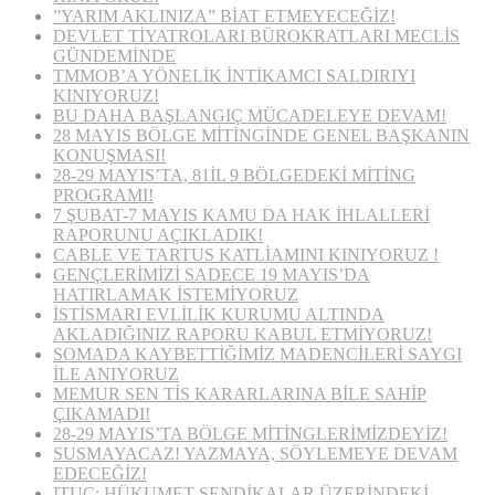
”YARIM AKLINIZA” BİAT ETMEYECEĞİZ!
DEVLET TİYATROLARI BÜROKRATLARI MECLİS
GÜNDEMİNDE
TMMOB’A YÖNELİK İNTİKAMCI SALDIRIYI
KINIYORUZ!
BU DAHA BAŞLANGIÇ MÜCADELEYE DEVAM!
28 MAYIS BÖLGE MİTİNGİNDE GENEL BAŞKANIN
KONUŞMASI!
28-29 MAYIS’TA, 81İL 9 BÖLGEDEKİ MİTİNG
PROGRAMI!
7 ŞUBAT-7 MAYIS KAMU DA HAK İHLALLERİ
RAPORUNU AÇIKLADIK!
CABLE VE TARTUS KATLİAMINI KINIYORUZ !
GENÇLERİMİZİ SADECE 19 MAYIS’DA
HATIRLAMAK İSTEMİYORUZ
İSTİSMARI EVLİLİK KURUMU ALTINDA
AKLADIĞINIZ RAPORU KABUL ETMİYORUZ!
SOMADA KAYBETTİĞİMİZ MADENCİLERİ SAYGI
İLE ANIYORUZ
MEMUR SEN TİS KARARLARINA BİLE SAHİP
ÇIKAMADI!
28-29 MAYIS’TA BÖLGE MİTİNGLERİMİZDEYİZ!
SUSMAYACAZ! YAZMAYA, SÖYLEMEYE DEVAM
EDECEĞİZ!
ITUC: HÜKUMET SENDİKALAR ÜZERİNDEKİ