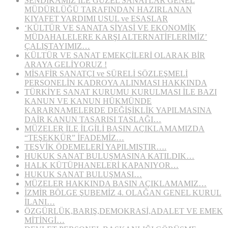
SENDİKAMIZ İLE GÜZEL SANATLAR GENEL
MÜDÜRLÜĞÜ TARAFINDAN HAZIRLANAN
KIYAFET YARDIMI USUL ve ESASLAR
‘KÜLTÜR VE SANATA SİYASİ VE EKONOMİK
MÜDAHALELERE KARŞI ALTERNATİFLERİMİZ’
ÇALIŞTAYIMIZ…
KÜLTÜR VE SANAT EMEKÇİLERİ OLARAK BİR
ARAYA GELİYORUZ !
MİSAFİR SANATÇI ve SÜRELİ SÖZLEŞMELİ
PERSONELİN KADROYA ALINMASI HAKKINDA
TÜRKİYE SANAT KURUMU KURULMASI İLE BAZI
KANUN VE KANUN HÜKMÜNDE
KARARNAMELERDE DEĞİŞİKLİK YAPILMASINA
DAİR KANUN TASARISI TASLAĞI…
MÜZELER İLE İLGİLİ BASIN AÇIKLAMAMIZDA
“TEŞEKKÜR” İFADEMİZ…
TEŞVİK ÖDEMELERİ YAPILMIŞTIR….
HUKUK SANAT BULUŞMASINA KATILDIK…
HALK KÜTÜPHANELERİ KAPANIYOR…
HUKUK SANAT BULUŞMASI…
MÜZELER HAKKINDA BASIN AÇIKLAMAMIZ…
İZMİR BÖLGE ŞUBEMİZ 4. OLAĞAN GENEL KURUL
İLANI…
ÖZGÜRLÜK,BARIŞ,DEMOKRASİ,ADALET VE EMEK
MİTİNGİ…