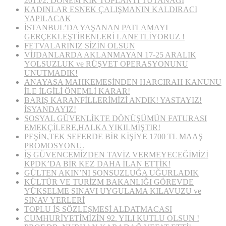
2015/2. DÖNEM KİK TOPLANTI TUTANAĞI
KADINLAR ESNEK ÇALIŞMANIN KALDIRACI
YAPILACAK
İSTANBUL’DA YAŞANAN PATLAMAYI
GERÇEKLEŞTİRENLERİ LANETLİYORUZ !
FETVALARINIZ SİZİN OLSUN
VİJDANLARDA AKLANMAYAN 17-25 ARALIK
YOLSUZLUK ve RÜŞVET OPERASYONUNU
UNUTMADIK!
ANAYASA MAHKEMESİNDEN HARCIRAH KANUNU
İLE İLGİLİ ÖNEMLİ KARAR!
BARIŞ KARANFİLLERİMİZİ ANDIK! YASTAYIZ!
İSYANDAYIZ!
SOSYAL GÜVENLİKTE DÖNÜŞÜMÜN FATURASI
EMEKÇİLERE,HALKA YIKILMIŞTIR!
PEŞİN,TEK SEFERDE BİR KİŞİYE 1700 TL MAAŞ
PROMOSYONU.
İŞ GÜVENCEMİZDEN TAVİZ VERMEYECEĞİMİZİ
KPDK’DA BİR KEZ DAHA İLAN ETTİK!
GÜLTEN AKIN’NI SONSUZLUĞA UĞURLADIK
KÜLTÜR VE TURİZM BAKANLIĞI GÖREVDE
YÜKSELME SINAVI UYGULAMA KILAVUZU ve
SINAV YERLERİ
TOPLU İŞ SÖZLEŞMESİ ALDATMACASI
CUMHURİYETİMİZİN 92. YILI KUTLU OLSUN !