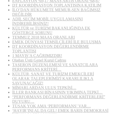
ENFLASYON %9,17 MAAŞ ARTIŞ ORANI %8,67
DT KOORDİNASYON TOPLANTISINA KATILIM
İLO’DAN HÜKUMETE MEMUR-SEN BAĞIMSIZ
DEĞİLDİR
ADİL SEÇİM MOBİL UYGULAMASINI
İNDİREBİLİRSİNİZ!
KÜLTÜR ve TURİZM BAKANLIĞINDA EK
GÖSTERGE SORUNU
TEMMUZ 2018 MAAŞ ORANLARI
EMEK DÜNYASI TEMSİLCİLERİ İLE BULUŞMA
DT KOORDİNASYON DEĞERLENDİRME
TOPLANTISI
1 MAYIS’A ÇAĞRIMIZDIR!
Olağan Üstü Genel Kurul Çağrısı
TAŞERON DÜZENLEMESİ VE SANATÇILARA
PERFORMANS KRİTERİ…
KÜLTÜR, SANAT VE TURİZM EMEKÇİLERİ
OLARAK TALEPLERİMİZİ KARARLILIKLA
SAVUNACAĞIZ!
MİMARLARDAN ULUS TEPKİSİ…
İLLER BANKASI BİNASININ YIKIMINA TEPKİ…
“PERFORMANS DEĞERLENDİRME KRİTERLERİ”
DUYURU…
TÜSAK YOK AMA ‘PERFORMANS’ VAR…
‘HAYIR’INI AL DA GEL! EMEK BARIŞ DEMOKRASİ