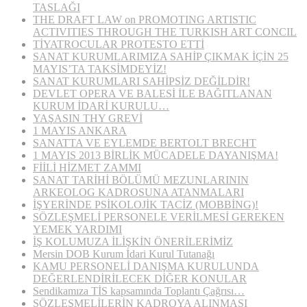
TASLAĞI
THE DRAFT LAW on PROMOTING ARTISTIC
ACTIVITIES THROUGH THE TURKISH ART CONCIL
TİYATROCULAR PROTESTO ETTİ
SANAT KURUMLARIMIZA SAHİP ÇIKMAK İÇİN 25
MAYIS’TA TAKSİMDEYİZ!
SANAT KURUMLARI SAHİPSİZ DEĞİLDİR!
DEVLET OPERA VE BALESİ İLE BAĞITLANAN
KURUM İDARİ KURULU…
YAŞASIN THY GREVİ
1 MAYIS ANKARA
SANATTA VE EYLEMDE BERTOLT BRECHT
1 MAYIS 2013 BİRLİK MÜCADELE DAYANIŞMA!
FİİLİ HİZMET ZAMMI
SANAT TARİHİ BÖLÜMÜ MEZUNLARININ
ARKEOLOG KADROSUNA ATANMALARI
İŞYERİNDE PSİKOLOJİK TACİZ (MOBBİNG)!
SÖZLEŞMELİ PERSONELE VERİLMESİ GEREKEN
YEMEK YARDIMI
İŞ KOLUMUZA İLİŞKİN ÖNERİLERİMİZ
Mersin DOB Kurum İdari Kurul Tutanağı
KAMU PERSONELİ DANIŞMA KURULUNDA
DEĞERLENDİRİLECEK DİĞER KONULAR
Sendikamıza TİS kapsamında Toplantı Çağrısı…
SÖZLEŞMELİLERİN KADROYA ALINMASI