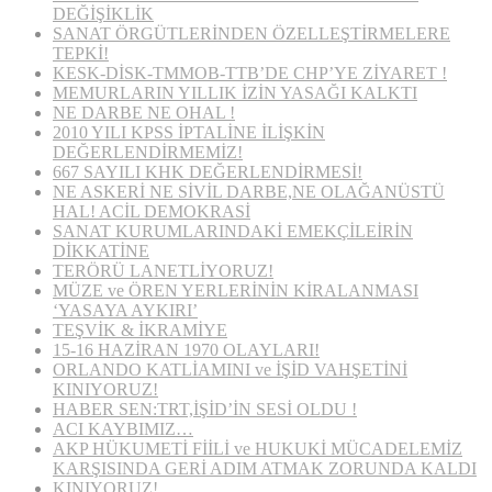
DEĞİŞİKLİK
SANAT ÖRGÜTLERİNDEN ÖZELLEŞTİRMELERE
TEPKİ!
KESK-DİSK-TMMOB-TTB’DE CHP’YE ZİYARET !
MEMURLARIN YILLIK İZİN YASAĞI KALKTI
NE DARBE NE OHAL !
2010 YILI KPSS İPTALİNE İLİŞKİN
DEĞERLENDİRMEMİZ!
667 SAYILI KHK DEĞERLENDİRMESİ!
NE ASKERİ NE SİVİL DARBE,NE OLAĞANÜSTÜ
HAL! ACİL DEMOKRASİ
SANAT KURUMLARINDAKİ EMEKÇİLEİRİN
DİKKATİNE
TERÖRÜ LANETLİYORUZ!
MÜZE ve ÖREN YERLERİNİN KİRALANMASI
‘YASAYA AYKIRI’
TEŞVİK & İKRAMİYE
15-16 HAZİRAN 1970 OLAYLARI!
ORLANDO KATLİAMINI ve İŞİD VAHŞETİNİ
KINIYORUZ!
HABER SEN:TRT,İŞİD’İN SESİ OLDU !
ACI KAYBIMIZ…
AKP HÜKUMETİ FİİLİ ve HUKUKİ MÜCADELEMİZ
KARŞISINDA GERİ ADIM ATMAK ZORUNDA KALDI
KINIYORUZ!