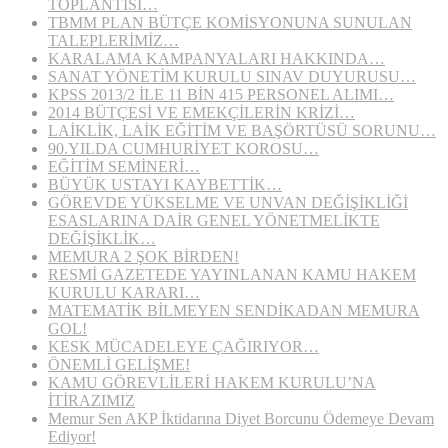
TOPLANTISI…
TBMM PLAN BÜTÇE KOMİSYONUNA SUNULAN
TALEPLERİMİZ…
KARALAMA KAMPANYALARI HAKKINDA…
SANAT YÖNETİM KURULU SINAV DUYURUSU…
KPSS 2013/2 İLE 11 BİN 415 PERSONEL ALIMI…
2014 BÜTÇESİ VE EMEKÇİLERİN KRİZİ…
LAİKLİK, LAİK EĞİTİM VE BAŞÖRTÜSÜ SORUNU…
90.YILDA CUMHURİYET KOROSU…
EĞİTİM SEMİNERİ…
BÜYÜK USTAYI KAYBETTİK…
GÖREVDE YÜKSELME VE UNVAN DEĞİŞİKLİĞİ
ESASLARINA DAİR GENEL YÖNETMELİKTE
DEĞİŞİKLİK…
MEMURA 2 ŞOK BİRDEN!
RESMİ GAZETEDE YAYINLANAN KAMU HAKEM
KURULU KARARI…
MATEMATİK BİLMEYEN SENDİKADAN MEMURA
GOL!
KESK MÜCADELEYE ÇAĞIRIYOR…
ÖNEMLİ GELİŞME!
KAMU GÖREVLİLERİ HAKEM KURULU’NA
İTİRAZIMIZ
Memur Sen AKP İktidarına Diyet Borcunu Ödemeye Devam
Ediyor!