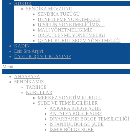
HUKUK
SENDİKA MEVZUATI
SENDİKA TÜZÜĞÜ
DENETLEME YÖNETMELİĞİ
DİSİPLİN YÖNETMELİĞİMİZ…
MALİ YÖNETMELİĞİMİZ
ÖRGÜTLENME YÖNETMELİĞİ
GENEL KURUL SEÇİM YÖNETMELİĞİ
KADIN
Eski Site Arşivi
ÜYELİK İÇİN TIKLAYINIZ
Menü
ANASAYFA
SENDİKAMIZ
TARİHÇE
KURULLAR
MERKEZ YÖNETİM KURULU
ŞUBE VE TEMSİLCİLİKLER
ANKARA BÖLGE ŞUBE
ANTALYA BÖLGE ŞUBE
DİYARBAKIR BÖLGE TEMSİLCİLİĞİ
İSTANBUL BÖLGE ŞUBE
İZMİR BÖLGE ŞUBE