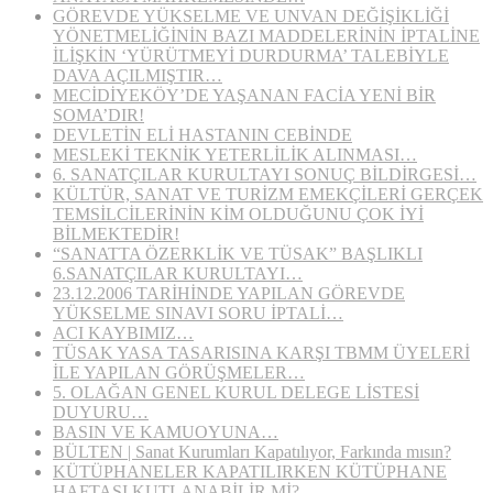
GÖREVDE YÜKSELME VE UNVAN DEĞİŞİKLİĞİ
YÖNETMELİĞİNİN BAZI MADDELERİNİN İPTALİNE
İLİŞKİN ‘YÜRÜTMEYİ DURDURMA’ TALEBİYLE
DAVA AÇILMIŞTIR…
MECİDİYEKÖY’DE YAŞANAN FACİA YENİ BİR
SOMA’DIR!
DEVLETİN ELİ HASTANIN CEBİNDE
MESLEKİ TEKNİK YETERLİLİK ALINMASI…
6. SANATÇILAR KURULTAYI SONUÇ BİLDİRGESİ…
KÜLTÜR, SANAT VE TURİZM EMEKÇİLERİ GERÇEK
TEMSİLCİLERİNİN KİM OLDUĞUNU ÇOK İYİ
BİLMEKTEDİR!
“SANATTA ÖZERKLİK VE TÜSAK” BAŞLIKLI
6.SANATÇILAR KURULTAYI…
23.12.2006 TARİHİNDE YAPILAN GÖREVDE
YÜKSELME SINAVI SORU İPTALİ…
ACI KAYBIMIZ…
TÜSAK YASA TASARISINA KARŞI TBMM ÜYELERİ
İLE YAPILAN GÖRÜŞMELER…
5. OLAĞAN GENEL KURUL DELEGE LİSTESİ
DUYURU…
BASIN VE KAMUOYUNA…
BÜLTEN | Sanat Kurumları Kapatılıyor, Farkında mısın?
KÜTÜPHANELER KAPATILIRKEN KÜTÜPHANE
HAFTASI KUTLANABİLİR Mİ?