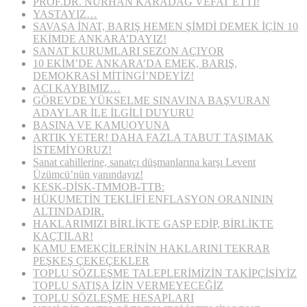
PROF.DR. NURHAN KARADAĞ VEFAT ETTİ!
YASTAYIZ…
SAVAŞA İNAT, BARIŞ HEMEN ŞİMDİ DEMEK İÇİN 10
EKİMDE ANKARA’DAYIZ!
SANAT KURUMLARI SEZON AÇIYOR
10 EKİM’DE ANKARA’DA EMEK, BARIŞ,
DEMOKRASİ MİTİNGİ’NDEYİZ!
ACI KAYBIMIZ…
GÖREVDE YÜKSELME SINAVINA BAŞVURAN
ADAYLAR İLE İLGİLİ DUYURU
BASINA VE KAMUOYUNA
ARTIK YETER! DAHA FAZLA TABUT TAŞIMAK
İSTEMİYORUZ!
Sanat cahillerine, sanatçı düşmanlarına karşı Levent
Üzümcü’nün yanındayız!
KESK-DİSK-TMMOB-TTB:
HÜKUMETİN TEKLİFİ ENFLASYON ORANININ
ALTINDADIR.
HAKLARIMIZI BİRLİKTE GASP EDİP, BİRLİKTE
KAÇTILAR!
KAMU EMEKÇİLERİNİN HAKLARINI TEKRAR
PEŞKEŞ ÇEKEÇEKLER
TOPLU SÖZLEŞME TALEPLERİMİZİN TAKİPÇİSİYİZ
TOPLU SATIŞA İZİN VERMEYECEĞİZ
TOPLU SÖZLEŞME HESAPLARI