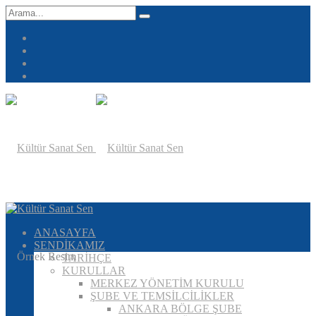
ANASAYFA
SENDİKAMIZ
TARİHÇE
KURULLAR
MERKEZ YÖNETİM KURULU
ŞUBE VE TEMSİLCİLİKLER
ANKARA BÖLGE ŞUBE