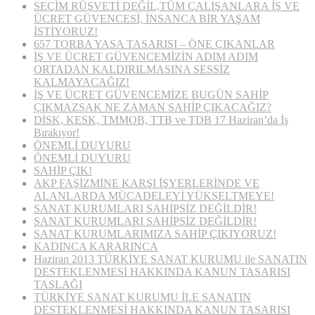
SEÇİM RÜŞVETİ DEĞİL,TÜM ÇALIŞANLARA İŞ VE
ÜCRET GÜVENCESİ, İNSANCA BİR YAŞAM
İSTİYORUZ!
657 TORBA YASA TASARISI – ÖNE ÇIKANLAR
İŞ VE ÜCRET GÜVENCEMİZİN ADIM ADIM
ORTADAN KALDIRILMASINA SESSİZ
KALMAYACAĞIZ!
İŞ VE ÜCRET GÜVENCEMİZE BUGÜN SAHİP
ÇIKMAZSAK NE ZAMAN SAHİP ÇIKACAĞIZ?
DİSK, KESK, TMMOB, TTB ve TDB 17 Haziran’da İş
Bırakıyor!
ÖNEMLİ DUYURU
ÖNEMLİ DUYURU
SAHİP ÇIK!
AKP FAŞİZMİNE KARŞI İŞYERLERİNDE VE
ALANLARDA MÜCADELEYİ YÜKSELTMEYE!
SANAT KURUMLARI SAHİPSİZ DEĞİLDİR!
SANAT KURUMLARI SAHİPSİZ DEĞİLDİR!
SANAT KURUMLARIMIZA SAHİP ÇIKIYORUZ!
KADINCA KARARINCA
Haziran 2013 TÜRKİYE SANAT KURUMU ile SANATIN
DESTEKLENMESİ HAKKINDA KANUN TASARISI
TASLAĞI
TÜRKİYE SANAT KURUMU İLE SANATIN
DESTEKLENMESİ HAKKINDA KANUN TASARISI