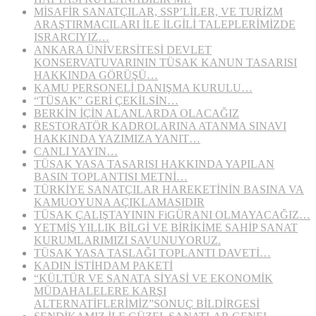
MİSAFİR SANATÇILAR, SSP’LİLER, VE TURİZM
ARAŞTIRMACILARI İLE İLGİLİ TALEPLERİMİZDE
ISRARCIYIZ…
ANKARA ÜNİVERSİTESİ DEVLET
KONSERVATUVARININ TÜSAK KANUN TASARISI
HAKKINDA GÖRÜŞÜ…
KAMU PERSONELİ DANIŞMA KURULU…
“TÜSAK” GERİ ÇEKİLSİN…
BERKİN İÇİN ALANLARDA OLACAĞIZ
RESTORATÖR KADROLARINA ATANMA SINAVI
HAKKINDA YAZIMIZA YANIT…
CANLI YAYIN…
TÜSAK YASA TASARISI HAKKINDA YAPILAN
BASIN TOPLANTISI METNİ…
TÜRKİYE SANATÇILAR HAREKETİNİN BASINA VA
KAMUOYUNA AÇIKLAMASIDIR
TÜSAK ÇALIŞTAYININ FiGÜRANI OLMAYACAĞIZ…
YETMİŞ YILLIK BİLGİ VE BİRİKİME SAHİP SANAT
KURUMLARIMIZI SAVUNUYORUZ.
TÜSAK YASA TASLAĞI TOPLANTI DAVETİ…
KADIN İSTİHDAM PAKETİ
“KÜLTÜR VE SANATA SİYASİ VE EKONOMİK
MÜDAHALELERE KARŞI
ALTERNATİFLERİMİZ”SONUÇ BİLDİRGESİ