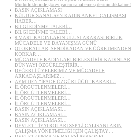
Müdürlüklerinde görev yapan sanat emekçilerinin dikkatine!
BASIN AÇIKLAMASI
KÜLTÜR SANAT-SEN KADIN ANKET ÇALIŞMASI
HABER…
BİLGİ EDİNME TALEBİ…
BİLGİ EDİNME TALEBİ…
8 MART KADINLARIN ULUSLARARASI BİRLİK,
MÜCADELE VE DAYANIŞMA GÜNÜ
OTOKRATLAR, SENDİKADAN VE ÖĞRETMENDEN
KORKAR…
MÜCADELE KADINLARI BİRLEŞTİRİR KADINLAR
DÜNYAYI ÖZGÜRLEŞTİRİR…
DEĞERLİ ÜYELERİMİZ VE MÜCADELE
ARKADAŞLARIMIZ…
AYM’DEN “İFADE ÖZGÜRLÜĞÜ” KARARI…
İL ÖRGÜTLENMELERİ…
İL ÖRGÜTLENMELERİ…
İL ÖRGÜTLENMELERİ…
İL ÖRGÜTLENMELERİ…
BASIN AÇIKLAMASI…
BASIN AÇIKLAMASI…
BASIN AÇIKLAMASI…
DEVLET TİYATROLARI SSP’Lİ ÇALIŞANLARIN
ÇALIŞMA YÖNETMELİĞİ İÇİN ÇALIŞTAY…
DEVLET OPERA VE BALESİ PERSONEL