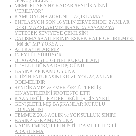
GÖRÜŞMELERİ !
MEMURLARA NE KADAR SENDİKA İZNİ
VERİLİYOR?
KAMUOYUNA ZORUNLU AÇIKLAMA !
ENFLASYON SON 16 YILIN ZİRVESİNDE! ZAMLAR
GERİ, MAAŞLARIMIZ İNSANCA YAŞAMAYA
YETECEK SEVİYEYE ÇEKİLSİN!
ÇALIŞMA SAATLERİNİN ESNEK HALE GETİRİLMESİ
“Müjde” Mi? YOKSA…
ACI KAYIPLARIMIZ
12 EYLÜL SÜRÜYOR…
OLAĞANÜSTÜ GENEL KURUL İLANİ
1 EYLÜL DÜNYA BARIŞ GÜNÜ
BASINA VE KAMUOYUNA
KRİZİN FATURASINI KRİZE YOL AÇANLAR
ÖDEMELİDİR!
SENDİKAMIZ ve EMEK ÖRGÜTLERİ İŞ
CİNAYETLERİNİ PROTESTO ETTİ
KAZA DEĞİL, KADER DEĞİL İŞ CİNAYETİ
GENİŞLETİLMİŞ BAŞKANLAR KURULU
TOPLANTISI
TEMMUZ 2018 AÇLIK ve YOKSULLUK SINIRI
BASINA ve KAMUOYUNA
KADIN EMEKÇİLERİN İSTİHDAMI İLE İLGİLİ
ARAŞTIRMA