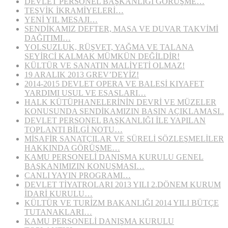
DEVLET PERSONEL BAŞKANLIĞI GÖRÜŞME…
TEŞVİK İKRAMİYELERİ…
YENİ YIL MESAJI…
SENDİKAMIZ DEFTER, MASA VE DUVAR TAKVİMİ
DAĞITIMI…
YOLSUZLUK, RÜŞVET, YAĞMA VE TALANA
SEYİRCİ KALMAK MÜMKÜN DEĞİLDİR!
KÜLTÜR VE SANATIN MALİYETİ OLMAZ!
19 ARALIK 2013 GREV’DEYİZ!
2014-2015 DEVLET OPERA VE BALESİ KIYAFET
YARDIMI USUL VE ESASLARI…
HALK KÜTÜPHANELERİNİN DEVRİ VE MÜZELER
KONUSUNDA SENDİKAMIZIN BASIN AÇIKLAMASI..
DEVLET PERSONEL BAŞKANLIĞI İLE YAPILAN
TOPLANTI BİLGİ NOTU…
MİSAFİR SANATÇILAR VE SÜRELİ SÖZLEŞMELİLER
HAKKINDA GÖRÜŞME…
KAMU PERSONELİ DANIŞMA KURULU GENEL
BAŞKANIMIZIN KONUŞMASI…
CANLI YAYIN PROGRAMI…
DEVLET TİYATROLARI 2013 YILI 2.DÖNEM KURUM
İDARİ KURULU…
KÜLTÜR VE TURİZM BAKANLIĞI 2014 YILI BÜTÇE
TUTANAKLARI…
KAMU PERSONELİ DANIŞMA KURULU