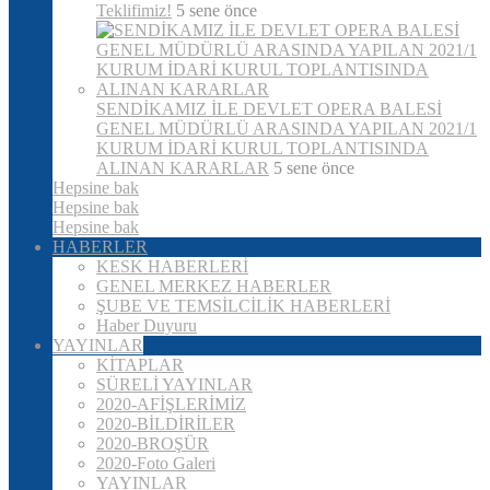
Teklifimiz!
5 sene önce
SENDİKAMIZ İLE DEVLET OPERA BALESİ
GENEL MÜDÜRLÜ ARASINDA YAPILAN 2021/1
KURUM İDARİ KURUL TOPLANTISINDA
ALINAN KARARLAR
5 sene önce
Hepsine bak
Hepsine bak
Hepsine bak
HABERLER
KESK HABERLERİ
GENEL MERKEZ HABERLER
ŞUBE VE TEMSİLCİLİK HABERLERİ
Haber Duyuru
YAYINLAR
KİTAPLAR
SÜRELİ YAYINLAR
2020-AFİŞLERİMİZ
2020-BİLDİRİLER
2020-BROŞÜR
2020-Foto Galeri
YAYINLAR