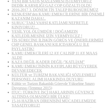
YENİ BİR SATIŞ SÖZLEŞMESİ İSTEMİYORUZ
DEDİK,KARŞILIĞI GAZ COP GÖZALTI OLDU
2016-2017 3. DÖNEM TİS TALEP BUROŞÜRÜMÜZ
KESK/ESM’den KAMU EMEKÇİLERİNE BİR ÖNEMLİ
KAZANIM DAHA!..
SURUÇ’TAKİ VAHŞİ KATLİAMI NEFRETLE
KINIYORUZ!…
YEŞİL YOL ÖLÜMDÜR ! DOĞAMIZIN
KATLEDİLMESİNE İZİN VERMİYECEZ !
TİS SÜRECİNE İLİŞKİN GÖRÜŞ VE ÖNERİLERİMİZİ
CHP GENEL BAŞKANI KILIÇDAROĞLU İLE
PAYLAŞTIK!
KAMU EMEKÇİLERİ 12 AY ÇALIŞIP 11 AY MAAŞ
ALDI!
KAZA DEĞİL,KADER DEĞİL;”KATLİAM”
KAMU EMEKÇİSİNİN KAYIPLARI BÜYÜYEREK
DEVAM EDECEK
KÜLTÜR ve TURİZM BAKANLIĞI SÖZLEŞMELİ
PERSONEL ALIMI HAKKINDA DUYURU
Kültür ve Turizm Bakanlığı Görevde Yükselme Sınavı
Duyurusu (Temmuz 2015)
ITUC: TÜRKİYE İŞÇİ HAKLARININ GÜVENCE
ALTINDA OLMADIĞI BİR ÜLKE!
15-16 HAZİRAN DİRENİŞİNİ MÜCADELEMİZDE
YAŞATIYORUZ!