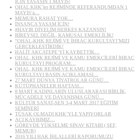
İÇİN YAŞASIN 1 MAYIS!
OHAL KHK’ler REJİMİNDE REFERANDUMDAN 1
MAYIS’a…
MEMURA RAHAT YOK…
İNSANCA YAŞAM İÇİN!
#HAYIR DİYELİM HERKES KAZANSIN!
BİREYSEL DEĞİL, KAMUSAL EMEKLİLİK!
“OHAL-KHK REJİMİ VE İHRAÇ KURULTAYI’MIZI
GERÇEKLEŞTİRDİK!
HALİT AKÇATEPE’Yİ KAYBETTİK…
OHAL, KHK REJİMİ VE KAMU EMEKÇİLERİ İHRAÇ
KURULTAYI PROGRAM…
OHAL, KHK REJİMİ VE KAMU EMEKÇİLERİ İHRAÇ
KURULTAYI BASIN AÇIKLAMASI…
27 MART DÜNYA TİYATROLAR GÜNÜ…
KÜTÜPHANELER HAFTASI…
8 MART KADINLARIN ULUSLARARASI BİRLİK,
MÜCADELE VE DAYANIŞMA GÜNÜ…
KÜLTÜR SANAT-SEN 3-4 MART 2017 EĞİTİM
SEMİNERİ
TÜSAK OLMADI KHK’YLE YAPIYORLAR
ACI KAYBIMIZ…
GÖREVDE YÜKSELME SINAV KİTABI ( ŞEF,
MEMUR)
2016 YILI HAK İHLALLERİ RAPORUMUZU