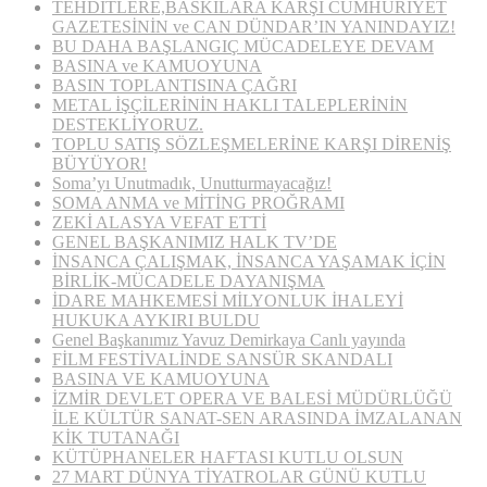
TEHDİTLERE,BASKILARA KARŞI CUMHURİYET
GAZETESİNİN ve CAN DÜNDAR’IN YANINDAYIZ!
BU DAHA BAŞLANGIÇ MÜCADELEYE DEVAM
BASINA ve KAMUOYUNA
BASIN TOPLANTISINA ÇAĞRI
METAL İŞÇİLERİNİN HAKLI TALEPLERİNİN
DESTEKLİYORUZ.
TOPLU SATIŞ SÖZLEŞMELERİNE KARŞI DİRENİŞ
BÜYÜYOR!
Soma’yı Unutmadık, Unutturmayacağız!
SOMA ANMA ve MİTİNG PROĞRAMI
ZEKİ ALASYA VEFAT ETTİ
GENEL BAŞKANIMIZ HALK TV’DE
İNSANCA ÇALIŞMAK, İNSANCA YAŞAMAK İÇİN
BİRLİK-MÜCADELE DAYANIŞMA
İDARE MAHKEMESİ MİLYONLUK İHALEYİ
HUKUKA AYKIRI BULDU
Genel Başkanımız Yavuz Demirkaya Canlı yayında
FİLM FESTİVALİNDE SANSÜR SKANDALI
BASINA VE KAMUOYUNA
İZMİR DEVLET OPERA VE BALESİ MÜDÜRLÜĞÜ
İLE KÜLTÜR SANAT-SEN ARASINDA İMZALANAN
KİK TUTANAĞI
KÜTÜPHANELER HAFTASI KUTLU OLSUN
27 MART DÜNYA TİYATROLAR GÜNÜ KUTLU