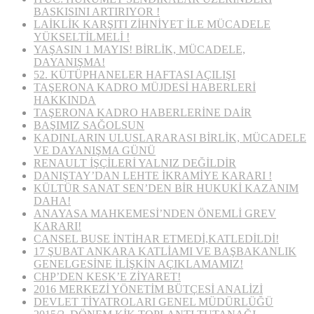
BASKISINI ARTIRIYOR !
LAİKLİK KARŞITI ZİHNİYET İLE MÜCADELE
YÜKSELTİLMELİ !
YAŞASIN 1 MAYIS! BİRLİK, MÜCADELE,
DAYANIŞMA!
52. KÜTÜPHANELER HAFTASI AÇILIŞI
TAŞERONA KADRO MÜJDESİ HABERLERİ
HAKKINDA
TAŞERONA KADRO HABERLERİNE DAİR
BAŞIMIZ SAĞOLSUN
KADINLARIN ULUSLARARASI BİRLİK, MÜCADELE
VE DAYANIŞMA GÜNÜ
RENAULT İŞÇİLERİ YALNIZ DEĞİLDİR
DANIŞTAY’DAN LEHTE İKRAMİYE KARARI !
KÜLTÜR SANAT SEN’DEN BİR HUKUKİ KAZANIM
DAHA!
ANAYASA MAHKEMESİ’NDEN ÖNEMLİ GREV
KARARI!
CANSEL BUSE İNTİHAR ETMEDİ,KATLEDİLDİ!
17 ŞUBAT ANKARA KATLİAMI VE BAŞBAKANLIK
GENELGESİNE İLİŞKİN AÇIKLAMAMIZ!
CHP’DEN KESK’E ZİYARET!
2016 MERKEZİ YÖNETİM BÜTÇESİ ANALİZİ
DEVLET TİYATROLARI GENEL MÜDÜRLÜĞÜ