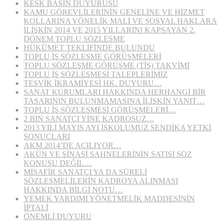
KESK BASIN DUYURUSU
KAMU GÖREVLİLERİNİN GENELİNE VE HİZMET
KOLLARINA YÖNELİK MALİ VE SOSYAL HAKLARA
İLİŞKİN 2014 VE 2015 YILLARINI KAPSAYAN 2.
DÖNEM TOPLU SÖZLEŞME
HÜKÜMET TEKLİFİNDE BULUNDU
TOPLU İŞ SÖZLEŞME GÖRÜŞMELERİ
TOPLU SÖZLEŞME GÖRÜŞME (TİS) TAKVİMİ
TOPLU İŞ SÖZLEŞMESİ TALEPLERİMİZ
TEŞVİK İKRAMİYESİ HK. DUYURU…
SANAT KURUMLARI HAKKINDA HERHANGİ BİR
TASARININ BULUNMAMASINA İLİŞKİN YANIT…
TOPLU İŞ SÖZLEŞMESİ GÖRÜŞMELERİ…
2 BİN SANATÇI YİNE KADROSUZ…
2013 YILI MAYIS AYI İŞKOLUMUZ SENDİKA YETKİ
SONUÇLARI
AKM 2014’DE AÇILIYOR…
AKÜN VE ŞİNASİ SAHNELERİNİN SATIŞI SÖZ
KONUSU DEĞİL…
MİSAFİR SANATÇI YA DA SÜRELİ
SÖZLEŞMELİLERİN KADROYA ALINMASI
HAKKINDA BİLGİ NOTU…
YEMEK YARDIMI YÖNETMELİK MADDESİNİN
İPTALİ
ÖNEMLİ DUYURU