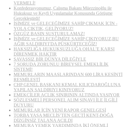
VERMELİ!
Konfederasyonumuz, Çalışma Bakanı Müezzinoğlu ile
Hukuksuz ve Keyfi Uygulamalar Konusunda Görüşme
Gerçekleştirdi!
İŞİMİZE ve GELECEĞİMİZE SAHİP ÇIKMAK İÇİN ­­­
YOLA ÇIKTIK, GELİYORUZ!
ÖZGÜZ BASIN SUSTURULAMAZ!
İŞİMİZE ve GELECEĞİMİZE SAHİP ÇIKIYORUZ,BU
AĞIR SALDIRIYI’DA PÜSKÜRTECEĞİZ!
HAKSIZLIĞA,HUKUKSUZLUĞA OHAL’E KARŞI
DİRENMEK HAKTIR
SAVAŞSIZ BİR DÜNYA DİLEĞİYLE
7 SORUDA ZORUNLU BİREYSEL EMEKLİLİK
SİSTEMİ!
MEMURLARIN MAAŞLARINDAN 600 LİRA KESİNTİ
RESMİLEŞTİ
CHP GENEL BAŞKANI KEMAL KILIÇDAROĞLUNA
YAPILAN SALDIRIYI KINIYORUZ
EMEKÇİLER AÇLIK SINIRININ ALTINDA YAŞIYOR
SÖZLEŞMELİ PERSONEL ALIM SINAVI İLE İLGİLİ
DUYURU
MEMURLAR İÇİN YENİ RAPOR GENELGESİ
TORBA YASA MECLİS’TEN GEÇTİ KENT-DOĞA
DİZGİNSİZ TALANA AÇILDI
MEMURA YEMEK YARDIMINDA İKİ ÖNEMLİ