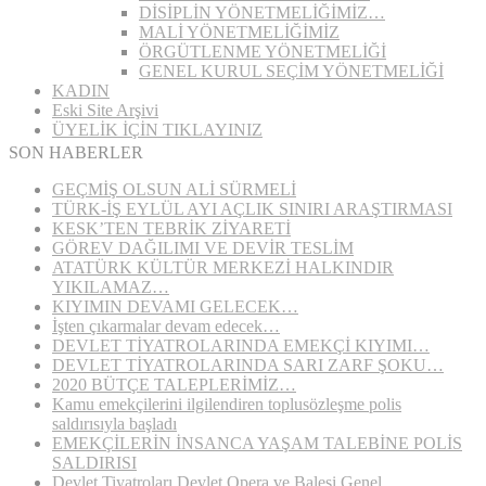
DİSİPLİN YÖNETMELİĞİMİZ…
MALİ YÖNETMELİĞİMİZ
ÖRGÜTLENME YÖNETMELİĞİ
GENEL KURUL SEÇİM YÖNETMELİĞİ
KADIN
Eski Site Arşivi
ÜYELİK İÇİN TIKLAYINIZ
SON HABERLER
GEÇMİŞ OLSUN ALİ SÜRMELİ
TÜRK-İŞ EYLÜL AYI AÇLIK SINIRI ARAŞTIRMASI
KESK’TEN TEBRİK ZİYARETİ
GÖREV DAĞILIMI VE DEVİR TESLİM
ATATÜRK KÜLTÜR MERKEZİ HALKINDIR
YIKILAMAZ…
KIYIMIN DEVAMI GELECEK…
İşten çıkarmalar devam edecek…
DEVLET TİYATROLARINDA EMEKÇİ KIYIMI…
DEVLET TİYATROLARINDA SARI ZARF ŞOKU…
2020 BÜTÇE TALEPLERİMİZ…
Kamu emekçilerini ilgilendiren toplusözleşme polis
saldırısıyla başladı
EMEKÇİLERİN İNSANCA YAŞAM TALEBİNE POLİS
SALDIRISI
Devlet Tiyatroları Devlet Opera ve Balesi Genel