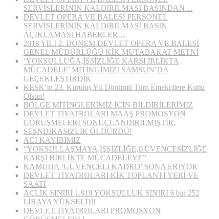
SERVİSLERİNİN KALDIRILMASI BASINDAN…
DEVLET OPERA VE BALESİ PERSONEL
SERVİSLERİNİN KALDIRILMASI BASIN
AÇIKLAMASI HABERLER…
2018 YILI 2. DÖNEM DEVLET OPERA VE BALESİ
GENEL MÜDÜRLÜĞÜ KİK MUTABAKAT METNİ
‘YOKSULLUĞA,İŞSİZLİĞE KARŞI İRLİKTA
MÜCADELE’ MİTİNGİMİZİ SAMSUN’DA
GEÇEKLEŞTİRDİK
KESK’in 23. Kuruluş Yıl Dönümü Tüm Emekçilere Kutlu
Olsun!
BÖLGE MİTİNGLERİMİZ İÇİN BİLDİRİLERİMİZ
DEVLET TİYATROLARI MAAŞ PROMOSYON
GÖRÜŞMELERİ SONUÇLANDIRILMIŞTIR.
SESNDİKASIZLIK ÖLDÜRDÜ!
ACI KAYIBIMIZ
“YOKSULLAŞMAYA,İŞSİZLİĞE,GÜVENCESİZLİĞE
KARŞI BİRLİKTE MÜCADELEYE”
KAMUDA ‘GÜVENCELİ KADRO’ SONA ERİYOR
DEVLET TİYATROLARI KİK TOPLANTI YERİ VE
SAATİ
AÇLIK SINIRI 1.919 YOKSULLUK SINIRI 6 bin 252
LİRAYA YÜKSELDİ!
DEVLET TİYATROLARI PROMOSYON