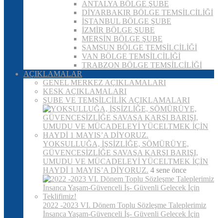
ANTALYA BÖLGE ŞUBE
DİYARBAKIR BÖLGE TEMSİLCİLİĞİ
İSTANBUL BÖLGE ŞUBE
İZMİR BÖLGE ŞUBE
MERSİN BÖLGE ŞUBE
SAMSUN BÖLGE TEMSİLCİLİĞİ
VAN BÖLGE TEMSİLCİLİĞİ
TRABZON BÖLGE TEMSİLCİLİĞİ
AÇIKLAMALAR
GENEL MERKEZ AÇIKLAMALARI
KESK AÇIKLAMALARI
ŞUBE VE TEMSİLCİLİK AÇIKLAMALARI
YOKSULLUĞA, İŞSİZLİĞE, SÖMÜRÜYE,
GÜVENCESİZLİĞE SAVAŞA KARŞI BARIŞI,
UMUDU VE MÜCADELEYİ YÜCELTMEK İÇİN
HAYDİ 1 MAYIS’A DİYORUZ.
4 sene önce
2022 -2023 VI. Dönem Toplu Sözleşme Taleplerimiz
İnsanca Yaşam-Güvenceli İş- Güvenli Gelecek İçin