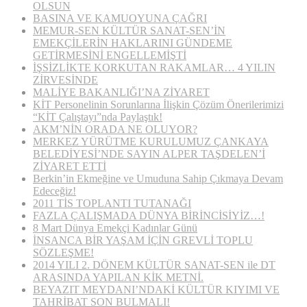
OLSUN
BASINA VE KAMUOYUNA ÇAĞRI
MEMUR-SEN KÜLTÜR SANAT-SEN’İN
EMEKÇİLERİN HAKLARINI GÜNDEME
GETİRMESİNİ ENGELLEMİŞTİ
İŞSİZLİKTE KORKUTAN RAKAMLAR… 4 YILIN
ZİRVESİNDE
MALİYE BAKANLIĞI’NA ZİYARET
KİT Personelinin Sorunlarına İlişkin Çözüm Önerilerimizi
“KİT Çalıştayı”nda Paylaştık!
AKM’NİN ORADA NE OLUYOR?
MERKEZ YÜRÜTME KURULUMUZ ÇANKAYA
BELEDİYESİ’NDE SAYIN ALPER TAŞDELEN’İ
ZİYARET ETTİ
Berkin’in Ekmeğine ve Umuduna Sahip Çıkmaya Devam
Edeceğiz!
2011 TİS TOPLANTI TUTANAĞI
FAZLA ÇALIŞMADA DÜNYA BİRİNCİSİYİZ…!
8 Mart Dünya Emekçi Kadınlar Günü
İNSANCA BİR YAŞAM İÇİN GREVLİ TOPLU
SÖZLEŞME!
2014 YILI 2. DÖNEM KÜLTÜR SANAT-SEN ile DT
ARASINDA YAPILAN KİK METNİ.
BEYAZIT MEYDANI’NDAKİ KÜLTÜR KIYIMI VE
TAHRİBAT SON BULMALI!