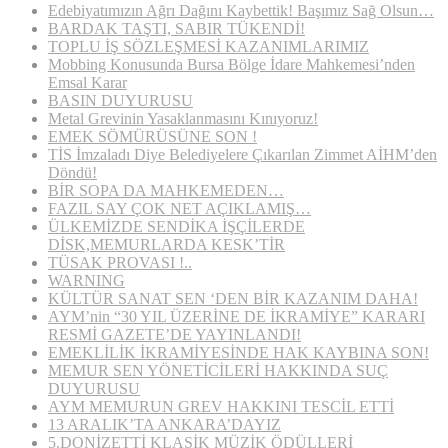
Edebiyatımızın Ağrı Dağını Kaybettik! Başımız Sağ Olsun…
BARDAK TAŞTI, SABIR TÜKENDİ!
TOPLU İŞ SÖZLEŞMESİ KAZANIMLARIMIZ
Mobbing Konusunda Bursa Bölge İdare Mahkemesi’nden
Emsal Karar
BASIN DUYURUSU
Metal Grevinin Yasaklanmasını Kınıyoruz!
EMEK SÖMÜRÜSÜNE SON !
TİS İmzaladı Diye Belediyelere Çıkarılan Zimmet AİHM’den
Döndü!
BİR SOPA DA MAHKEMEDEN…
FAZIL SAY ÇOK NET AÇIKLAMIŞ…
ÜLKEMİZDE SENDİKA İŞÇİLERDE
DİSK,MEMURLARDA KESK’TİR
TÜSAK PROVASI !..
WARNING
KÜLTÜR SANAT SEN ‘DEN BİR KAZANIM DAHA!
AYM’nin “30 YIL ÜZERİNE DE İKRAMİYE” KARARI
RESMİ GAZETE’DE YAYINLANDI!
EMEKLİLİK İKRAMİYESİNDE HAK KAYBINA SON!
MEMUR SEN YÖNETİCİLERİ HAKKINDA SUÇ
DUYURUSU
AYM MEMURUN GREV HAKKINI TESCİL ETTİ
13 ARALIK’TA ANKARA’DAYIZ
5.DONİZETTİ KLASİK MÜZİK ÖDÜLLERİ