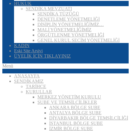
HUKUK
SENDİKA MEVZUATI
SENDİKA TÜZÜĞÜ
DENETLEME YÖNETMELİĞİ
DİSİPLİN YÖNETMELİĞİMİZ…
MALİ YÖNETMELİĞİMİZ
ÖRGÜTLENME YÖNETMELİĞİ
GENEL KURUL SEÇİM YÖNETMELİĞİ
KADIN
Eski Site Arşivi
ÜYELİK İÇİN TIKLAYINIZ
Menü
ANASAYFA
SENDİKAMIZ
TARİHÇE
KURULLAR
MERKEZ YÖNETİM KURULU
ŞUBE VE TEMSİLCİLİKLER
ANKARA BÖLGE ŞUBE
ANTALYA BÖLGE ŞUBE
DİYARBAKIR BÖLGE TEMSİLCİLİĞİ
İSTANBUL BÖLGE ŞUBE
İZMİR BÖLGE ŞUBE