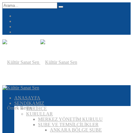
ANASAYFA
SENDİKAMIZ
TARİHÇE
KURULLAR
MERKEZ YÖNETİM KURULU
ŞUBE VE TEMSİLCİLİKLER
ANKARA BÖLGE ŞUBE