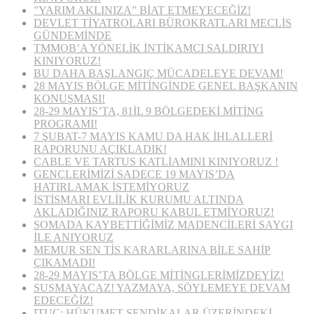
”YARIM AKLINIZA” BİAT ETMEYECEĞİZ!
DEVLET TİYATROLARI BÜROKRATLARI MECLİS
GÜNDEMİNDE
TMMOB’A YÖNELİK İNTİKAMCI SALDIRIYI
KINIYORUZ!
BU DAHA BAŞLANGIÇ MÜCADELEYE DEVAM!
28 MAYIS BÖLGE MİTİNGİNDE GENEL BAŞKANIN
KONUŞMASI!
28-29 MAYIS’TA, 81İL 9 BÖLGEDEKİ MİTİNG
PROGRAMI!
7 ŞUBAT-7 MAYIS KAMU DA HAK İHLALLERİ
RAPORUNU AÇIKLADIK!
CABLE VE TARTUS KATLİAMINI KINIYORUZ !
GENÇLERİMİZİ SADECE 19 MAYIS’DA
HATIRLAMAK İSTEMİYORUZ
İSTİSMARI EVLİLİK KURUMU ALTINDA
AKLADIĞINIZ RAPORU KABUL ETMİYORUZ!
SOMADA KAYBETTİĞİMİZ MADENCİLERİ SAYGI
İLE ANIYORUZ
MEMUR SEN TİS KARARLARINA BİLE SAHİP
ÇIKAMADI!
28-29 MAYIS’TA BÖLGE MİTİNGLERİMİZDEYİZ!
SUSMAYACAZ! YAZMAYA, SÖYLEMEYE DEVAM
EDECEĞİZ!
ITUC: HÜKUMET SENDİKALAR ÜZERİNDEKİ