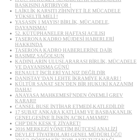
BASKISINI ARTIRIYOR !
LAİKLİK KARŞITI ZİHNİYET İLE MÜCADELE
YÜKSELTİLMELİ !
YAŞASIN 1 MAYIS! BİRLİK, MÜCADELE,
DAYANIŞMA!
52. KÜTÜPHANELER HAFTASI AÇILIŞI
TAŞERONA KADRO MÜJDESİ HABERLERİ
HAKKINDA
TAŞERONA KADRO HABERLERİNE DAİR
BAŞIMIZ SAĞOLSUN
KADINLARIN ULUSLARARASI BİRLİK, MÜCADELE
VE DAYANIŞMA GÜNÜ
RENAULT İŞÇİLERİ YALNIZ DEĞİLDİR
DANIŞTAY’DAN LEHTE İKRAMİYE KARARI !
KÜLTÜR SANAT SEN’DEN BİR HUKUKİ KAZANIM
DAHA!
ANAYASA MAHKEMESİ’NDEN ÖNEMLİ GREV
KARARI!
CANSEL BUSE İNTİHAR ETMEDİ,KATLEDİLDİ!
17 ŞUBAT ANKARA KATLİAMI VE BAŞBAKANLIK
GENELGESİNE İLİŞKİN AÇIKLAMAMIZ!
CHP’DEN KESK’E ZİYARET!
2016 MERKEZİ YÖNETİM BÜTÇESİ ANALİZİ
DEVLET TİYATROLARI GENEL MÜDÜRLÜĞÜ