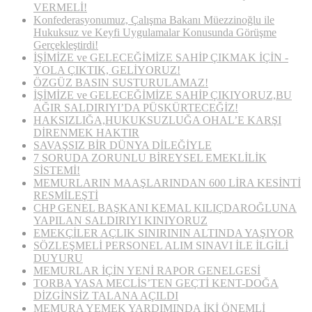
VERMELİ!
Konfederasyonumuz, Çalışma Bakanı Müezzinoğlu ile
Hukuksuz ve Keyfi Uygulamalar Konusunda Görüşme
Gerçekleştirdi!
İŞİMİZE ve GELECEĞİMİZE SAHİP ÇIKMAK İÇİN ­­­
YOLA ÇIKTIK, GELİYORUZ!
ÖZGÜZ BASIN SUSTURULAMAZ!
İŞİMİZE ve GELECEĞİMİZE SAHİP ÇIKIYORUZ,BU
AĞIR SALDIRIYI’DA PÜSKÜRTECEĞİZ!
HAKSIZLIĞA,HUKUKSUZLUĞA OHAL’E KARŞI
DİRENMEK HAKTIR
SAVAŞSIZ BİR DÜNYA DİLEĞİYLE
7 SORUDA ZORUNLU BİREYSEL EMEKLİLİK
SİSTEMİ!
MEMURLARIN MAAŞLARINDAN 600 LİRA KESİNTİ
RESMİLEŞTİ
CHP GENEL BAŞKANI KEMAL KILIÇDAROĞLUNA
YAPILAN SALDIRIYI KINIYORUZ
EMEKÇİLER AÇLIK SINIRININ ALTINDA YAŞIYOR
SÖZLEŞMELİ PERSONEL ALIM SINAVI İLE İLGİLİ
DUYURU
MEMURLAR İÇİN YENİ RAPOR GENELGESİ
TORBA YASA MECLİS’TEN GEÇTİ KENT-DOĞA
DİZGİNSİZ TALANA AÇILDI
MEMURA YEMEK YARDIMINDA İKİ ÖNEMLİ