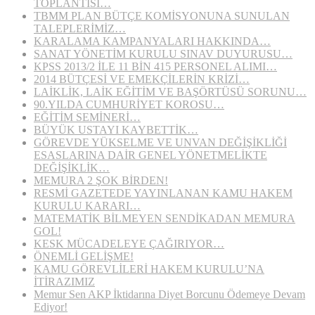
TOPLANTISI…
TBMM PLAN BÜTÇE KOMİSYONUNA SUNULAN
TALEPLERİMİZ…
KARALAMA KAMPANYALARI HAKKINDA…
SANAT YÖNETİM KURULU SINAV DUYURUSU…
KPSS 2013/2 İLE 11 BİN 415 PERSONEL ALIMI…
2014 BÜTÇESİ VE EMEKÇİLERİN KRİZİ…
LAİKLİK, LAİK EĞİTİM VE BAŞÖRTÜSÜ SORUNU…
90.YILDA CUMHURİYET KOROSU…
EĞİTİM SEMİNERİ…
BÜYÜK USTAYI KAYBETTİK…
GÖREVDE YÜKSELME VE UNVAN DEĞİŞİKLİĞİ
ESASLARINA DAİR GENEL YÖNETMELİKTE
DEĞİŞİKLİK…
MEMURA 2 ŞOK BİRDEN!
RESMİ GAZETEDE YAYINLANAN KAMU HAKEM
KURULU KARARI…
MATEMATİK BİLMEYEN SENDİKADAN MEMURA
GOL!
KESK MÜCADELEYE ÇAĞIRIYOR…
ÖNEMLİ GELİŞME!
KAMU GÖREVLİLERİ HAKEM KURULU’NA
İTİRAZIMIZ
Memur Sen AKP İktidarına Diyet Borcunu Ödemeye Devam
Ediyor!