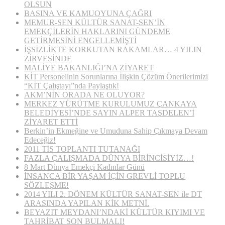
OLSUN
BASINA VE KAMUOYUNA ÇAĞRI
MEMUR-SEN KÜLTÜR SANAT-SEN’İN
EMEKÇİLERİN HAKLARINI GÜNDEME
GETİRMESİNİ ENGELLEMİŞTİ
İŞSİZLİKTE KORKUTAN RAKAMLAR… 4 YILIN
ZİRVESİNDE
MALİYE BAKANLIĞI’NA ZİYARET
KİT Personelinin Sorunlarına İlişkin Çözüm Önerilerimizi
“KİT Çalıştayı”nda Paylaştık!
AKM’NİN ORADA NE OLUYOR?
MERKEZ YÜRÜTME KURULUMUZ ÇANKAYA
BELEDİYESİ’NDE SAYIN ALPER TAŞDELEN’İ
ZİYARET ETTİ
Berkin’in Ekmeğine ve Umuduna Sahip Çıkmaya Devam
Edeceğiz!
2011 TİS TOPLANTI TUTANAĞI
FAZLA ÇALIŞMADA DÜNYA BİRİNCİSİYİZ…!
8 Mart Dünya Emekçi Kadınlar Günü
İNSANCA BİR YAŞAM İÇİN GREVLİ TOPLU
SÖZLEŞME!
2014 YILI 2. DÖNEM KÜLTÜR SANAT-SEN ile DT
ARASINDA YAPILAN KİK METNİ.
BEYAZIT MEYDANI’NDAKİ KÜLTÜR KIYIMI VE
TAHRİBAT SON BULMALI!