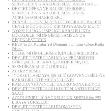
SERVİSLERİNİN KALDIRILMASI BASINDAN…
DEVLET OPERA VE BALESİ PERSONEL
SERVİSLERİNİN KALDIRILMASI BASIN
AÇIKLAMASI HABERLER…
2018 YILI 2. DÖNEM DEVLET OPERA VE BALESİ
GENEL MÜDÜRLÜĞÜ KİK MUTABAKAT METNİ
‘YOKSULLUĞA,İŞSİZLİĞE KARŞI İRLİKTA
MÜCADELE’ MİTİNGİMİZİ SAMSUN’DA
GEÇEKLEŞTİRDİK
KESK’in 23. Kuruluş Yıl Dönümü Tüm Emekçilere Kutlu
Olsun!
BÖLGE MİTİNGLERİMİZ İÇİN BİLDİRİLERİMİZ
DEVLET TİYATROLARI MAAŞ PROMOSYON
GÖRÜŞMELERİ SONUÇLANDIRILMIŞTIR.
SESNDİKASIZLIK ÖLDÜRDÜ!
ACI KAYIBIMIZ
“YOKSULLAŞMAYA,İŞSİZLİĞE,GÜVENCESİZLİĞE
KARŞI BİRLİKTE MÜCADELEYE”
KAMUDA ‘GÜVENCELİ KADRO’ SONA ERİYOR
DEVLET TİYATROLARI KİK TOPLANTI YERİ VE
SAATİ
AÇLIK SINIRI 1.919 YOKSULLUK SINIRI 6 bin 252
LİRAYA YÜKSELDİ!
DEVLET TİYATROLARI PROMOSYON