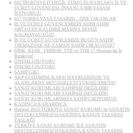
SEÇİM RÜŞVETİ DEĞİL,TÜM ÇALIŞANLARA İŞ VE
ÜCRET GÜVENCESİ, İNSANCA BİR YAŞAM
İSTİYORUZ!
657 TORBA YASA TASARISI – ÖNE ÇIKANLAR
İŞ VE ÜCRET GÜVENCEMİZİN ADIM ADIM
ORTADAN KALDIRILMASINA SESSİZ
KALMAYACAĞIZ!
İŞ VE ÜCRET GÜVENCEMİZE BUGÜN SAHİP
ÇIKMAZSAK NE ZAMAN SAHİP ÇIKACAĞIZ?
DİSK, KESK, TMMOB, TTB ve TDB 17 Haziran’da İş
Bırakıyor!
ÖNEMLİ DUYURU
ÖNEMLİ DUYURU
SAHİP ÇIK!
AKP FAŞİZMİNE KARŞI İŞYERLERİNDE VE
ALANLARDA MÜCADELEYİ YÜKSELTMEYE!
SANAT KURUMLARI SAHİPSİZ DEĞİLDİR!
SANAT KURUMLARI SAHİPSİZ DEĞİLDİR!
SANAT KURUMLARIMIZA SAHİP ÇIKIYORUZ!
KADINCA KARARINCA
Haziran 2013 TÜRKİYE SANAT KURUMU ile SANATIN
DESTEKLENMESİ HAKKINDA KANUN TASARISI
TASLAĞI
TÜRKİYE SANAT KURUMU İLE SANATIN
DESTEKLENMESİ HAKKINDA KANUN TASARISI