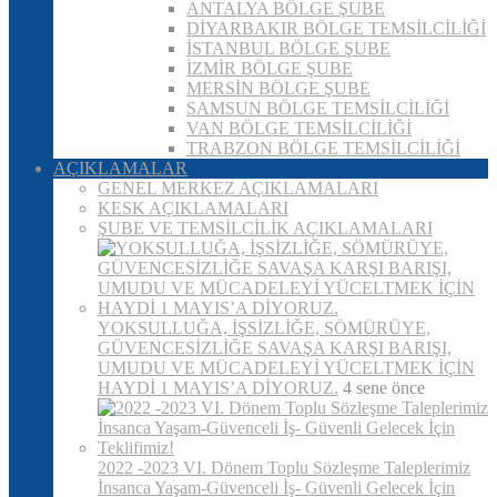
ANTALYA BÖLGE ŞUBE
DİYARBAKIR BÖLGE TEMSİLCİLİĞİ
İSTANBUL BÖLGE ŞUBE
İZMİR BÖLGE ŞUBE
MERSİN BÖLGE ŞUBE
SAMSUN BÖLGE TEMSİLCİLİĞİ
VAN BÖLGE TEMSİLCİLİĞİ
TRABZON BÖLGE TEMSİLCİLİĞİ
AÇIKLAMALAR
GENEL MERKEZ AÇIKLAMALARI
KESK AÇIKLAMALARI
ŞUBE VE TEMSİLCİLİK AÇIKLAMALARI
YOKSULLUĞA, İŞSİZLİĞE, SÖMÜRÜYE,
GÜVENCESİZLİĞE SAVAŞA KARŞI BARIŞI,
UMUDU VE MÜCADELEYİ YÜCELTMEK İÇİN
HAYDİ 1 MAYIS’A DİYORUZ.
4 sene önce
2022 -2023 VI. Dönem Toplu Sözleşme Taleplerimiz
İnsanca Yaşam-Güvenceli İş- Güvenli Gelecek İçin