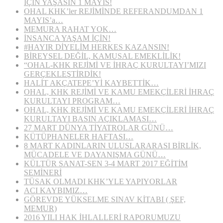
İÇİN YAŞASIN 1 MAYIS!
OHAL KHK’ler REJİMİNDE REFERANDUMDAN 1
MAYIS’a…
MEMURA RAHAT YOK…
İNSANCA YAŞAM İÇİN!
#HAYIR DİYELİM HERKES KAZANSIN!
BİREYSEL DEĞİL, KAMUSAL EMEKLİLİK!
“OHAL-KHK REJİMİ VE İHRAÇ KURULTAYI’MIZI
GERÇEKLEŞTİRDİK!
HALİT AKÇATEPE’Yİ KAYBETTİK…
OHAL, KHK REJİMİ VE KAMU EMEKÇİLERİ İHRAÇ
KURULTAYI PROGRAM…
OHAL, KHK REJİMİ VE KAMU EMEKÇİLERİ İHRAÇ
KURULTAYI BASIN AÇIKLAMASI…
27 MART DÜNYA TİYATROLAR GÜNÜ…
KÜTÜPHANELER HAFTASI…
8 MART KADINLARIN ULUSLARARASI BİRLİK,
MÜCADELE VE DAYANIŞMA GÜNÜ…
KÜLTÜR SANAT-SEN 3-4 MART 2017 EĞİTİM
SEMİNERİ
TÜSAK OLMADI KHK’YLE YAPIYORLAR
ACI KAYBIMIZ…
GÖREVDE YÜKSELME SINAV KİTABI ( ŞEF,
MEMUR)
2016 YILI HAK İHLALLERİ RAPORUMUZU