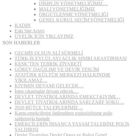
DİSİPLİN YÖNETMELİĞİMİZ…
MALİ YÖNETMELİĞİMİZ
ÖRGÜTLENME YÖNETMELİĞİ
GENEL KURUL SEÇİM YÖNETMELİĞİ
KADIN
Eski Site Arşivi
ÜYELİK İÇİN TIKLAYINIZ
SON HABERLER
GEÇMİŞ OLSUN ALİ SÜRMELİ
TÜRK-İŞ EYLÜL AYI AÇLIK SINIRI ARAŞTIRMASI
KESK’TEN TEBRİK ZİYARETİ
GÖREV DAĞILIMI VE DEVİR TESLİM
ATATÜRK KÜLTÜR MERKEZİ HALKINDIR
YIKILAMAZ…
KIYIMIN DEVAMI GELECEK…
İşten çıkarmalar devam edecek…
DEVLET TİYATROLARINDA EMEKÇİ KIYIMI…
DEVLET TİYATROLARINDA SARI ZARF ŞOKU…
2020 BÜTÇE TALEPLERİMİZ…
Kamu emekçilerini ilgilendiren toplusözleşme polis
saldırısıyla başladı
EMEKÇİLERİN İNSANCA YAŞAM TALEBİNE POLİS
SALDIRISI
Devlet Tiyatroları Devlet Opera ve Balesi Genel