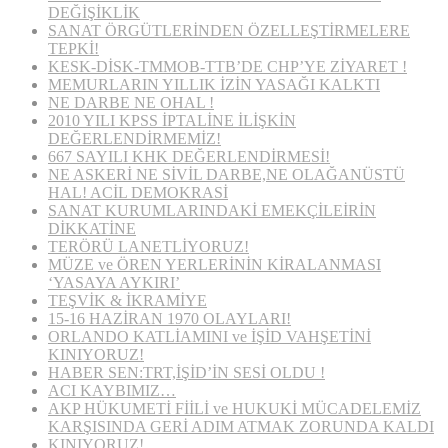
DEĞİŞİKLİK
SANAT ÖRGÜTLERİNDEN ÖZELLEŞTİRMELERE
TEPKİ!
KESK-DİSK-TMMOB-TTB’DE CHP’YE ZİYARET !
MEMURLARIN YILLIK İZİN YASAĞI KALKTI
NE DARBE NE OHAL !
2010 YILI KPSS İPTALİNE İLİŞKİN
DEĞERLENDİRMEMİZ!
667 SAYILI KHK DEĞERLENDİRMESİ!
NE ASKERİ NE SİVİL DARBE,NE OLAĞANÜSTÜ
HAL! ACİL DEMOKRASİ
SANAT KURUMLARINDAKİ EMEKÇİLEİRİN
DİKKATİNE
TERÖRÜ LANETLİYORUZ!
MÜZE ve ÖREN YERLERİNİN KİRALANMASI
‘YASAYA AYKIRI’
TEŞVİK & İKRAMİYE
15-16 HAZİRAN 1970 OLAYLARI!
ORLANDO KATLİAMINI ve İŞİD VAHŞETİNİ
KINIYORUZ!
HABER SEN:TRT,İŞİD’İN SESİ OLDU !
ACI KAYBIMIZ…
AKP HÜKUMETİ FİİLİ ve HUKUKİ MÜCADELEMİZ
KARŞISINDA GERİ ADIM ATMAK ZORUNDA KALDI
KINIYORUZ!