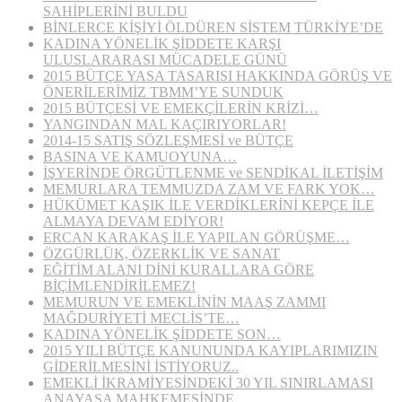
SAHİPLERİNİ BULDU
BİNLERCE KİŞİYİ ÖLDÜREN SİSTEM TÜRKİYE’DE
KADINA YÖNELİK ŞİDDETE KARŞI
ULUSLARARASI MÜCADELE GÜNÜ
2015 BÜTÇE YASA TASARISI HAKKINDA GÖRÜŞ VE
ÖNERİLERİMİZ TBMM’YE SUNDUK
2015 BÜTÇESİ VE EMEKÇİLERİN KRİZİ…
YANGINDAN MAL KAÇIRIYORLAR!
2014-15 SATIŞ SÖZLEŞMESİ ve BÜTÇE
BASINA VE KAMUOYUNA…
İŞYERİNDE ÖRGÜTLENME ve SENDİKAL İLETİŞİM
MEMURLARA TEMMUZDA ZAM VE FARK YOK…
HÜKÜMET KAŞIK İLE VERDİKLERİNİ KEPÇE İLE
ALMAYA DEVAM EDİYOR!
ERCAN KARAKAŞ İLE YAPILAN GÖRÜŞME…
ÖZGÜRLÜK, ÖZERKLİK VE SANAT
EĞİTİM ALANI DİNİ KURALLARA GÖRE
BİÇİMLENDİRİLEMEZ!
MEMURUN VE EMEKLİNİN MAAŞ ZAMMI
MAĞDURİYETİ MECLİS’TE…
KADINA YÖNELİK ŞİDDETE SON…
2015 YILI BÜTÇE KANUNUNDA KAYIPLARIMIZIN
GİDERİLMESİNİ İSTİYORUZ..
EMEKLİ İKRAMİYESİNDEKİ 30 YIL SINIRLAMASI
ANAYASA MAHKEMESİNDE…