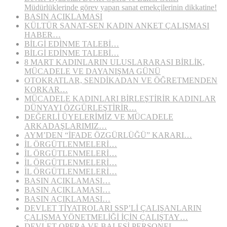
Müdürlüklerinde görev yapan sanat emekçilerinin dikkatine!
BASIN AÇIKLAMASI
KÜLTÜR SANAT-SEN KADIN ANKET ÇALIŞMASI
HABER…
BİLGİ EDİNME TALEBİ…
BİLGİ EDİNME TALEBİ…
8 MART KADINLARIN ULUSLARARASI BİRLİK,
MÜCADELE VE DAYANIŞMA GÜNÜ
OTOKRATLAR, SENDİKADAN VE ÖĞRETMENDEN
KORKAR…
MÜCADELE KADINLARI BİRLEŞTİRİR KADINLAR
DÜNYAYI ÖZGÜRLEŞTİRİR…
DEĞERLİ ÜYELERİMİZ VE MÜCADELE
ARKADAŞLARIMIZ…
AYM’DEN “İFADE ÖZGÜRLÜĞÜ” KARARI…
İL ÖRGÜTLENMELERİ…
İL ÖRGÜTLENMELERİ…
İL ÖRGÜTLENMELERİ…
İL ÖRGÜTLENMELERİ…
BASIN AÇIKLAMASI…
BASIN AÇIKLAMASI…
BASIN AÇIKLAMASI…
DEVLET TİYATROLARI SSP’Lİ ÇALIŞANLARIN
ÇALIŞMA YÖNETMELİĞİ İÇİN ÇALIŞTAY…
DEVLET OPERA VE BALESİ PERSONEL