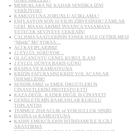
GÖRÜŞMELERİ !
MEMURLARA NE KADAR SENDİKA İZNİ
VERİLİYOR?
KAMUOYUNA ZORUNLU AÇIKLAMA !
ENFLASYON SON 16 YILIN ZİRVESİNDE! ZAMLAR
GERİ, MAAŞLARIMIZ İNSANCA YAŞAMAYA
YETECEK SEVİYEYE ÇEKİLSİN!
ÇALIŞMA SAATLERİNİN ESNEK HALE GETİRİLMESİ
“Müjde” Mi? YOKSA…
ACI KAYIPLARIMIZ
12 EYLÜL SÜRÜYOR…
OLAĞANÜSTÜ GENEL KURUL İLANİ
1 EYLÜL DÜNYA BARIŞ GÜNÜ
BASINA VE KAMUOYUNA
KRİZİN FATURASINI KRİZE YOL AÇANLAR
ÖDEMELİDİR!
SENDİKAMIZ ve EMEK ÖRGÜTLERİ İŞ
CİNAYETLERİNİ PROTESTO ETTİ
KAZA DEĞİL, KADER DEĞİL İŞ CİNAYETİ
GENİŞLETİLMİŞ BAŞKANLAR KURULU
TOPLANTISI
TEMMUZ 2018 AÇLIK ve YOKSULLUK SINIRI
BASINA ve KAMUOYUNA
KADIN EMEKÇİLERİN İSTİHDAMI İLE İLGİLİ
ARAŞTIRMA