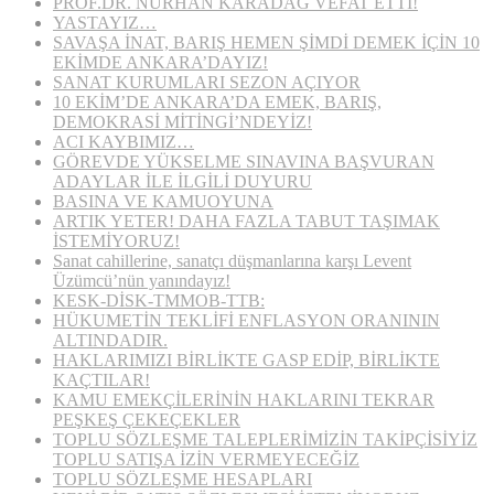
PROF.DR. NURHAN KARADAĞ VEFAT ETTİ!
YASTAYIZ…
SAVAŞA İNAT, BARIŞ HEMEN ŞİMDİ DEMEK İÇİN 10
EKİMDE ANKARA’DAYIZ!
SANAT KURUMLARI SEZON AÇIYOR
10 EKİM’DE ANKARA’DA EMEK, BARIŞ,
DEMOKRASİ MİTİNGİ’NDEYİZ!
ACI KAYBIMIZ…
GÖREVDE YÜKSELME SINAVINA BAŞVURAN
ADAYLAR İLE İLGİLİ DUYURU
BASINA VE KAMUOYUNA
ARTIK YETER! DAHA FAZLA TABUT TAŞIMAK
İSTEMİYORUZ!
Sanat cahillerine, sanatçı düşmanlarına karşı Levent
Üzümcü’nün yanındayız!
KESK-DİSK-TMMOB-TTB:
HÜKUMETİN TEKLİFİ ENFLASYON ORANININ
ALTINDADIR.
HAKLARIMIZI BİRLİKTE GASP EDİP, BİRLİKTE
KAÇTILAR!
KAMU EMEKÇİLERİNİN HAKLARINI TEKRAR
PEŞKEŞ ÇEKEÇEKLER
TOPLU SÖZLEŞME TALEPLERİMİZİN TAKİPÇİSİYİZ
TOPLU SATIŞA İZİN VERMEYECEĞİZ
TOPLU SÖZLEŞME HESAPLARI