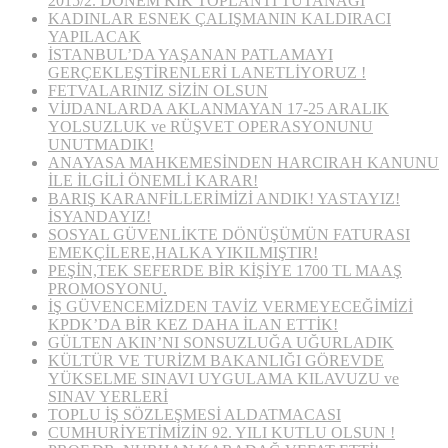
2015/2. DÖNEM KİK TOPLANTI TUTANAĞI
KADINLAR ESNEK ÇALIŞMANIN KALDIRACI
YAPILACAK
İSTANBUL’DA YAŞANAN PATLAMAYI
GERÇEKLEŞTİRENLERİ LANETLİYORUZ !
FETVALARINIZ SİZİN OLSUN
VİJDANLARDA AKLANMAYAN 17-25 ARALIK
YOLSUZLUK ve RÜŞVET OPERASYONUNU
UNUTMADIK!
ANAYASA MAHKEMESİNDEN HARCIRAH KANUNU
İLE İLGİLİ ÖNEMLİ KARAR!
BARIŞ KARANFİLLERİMİZİ ANDIK! YASTAYIZ!
İSYANDAYIZ!
SOSYAL GÜVENLİKTE DÖNÜŞÜMÜN FATURASI
EMEKÇİLERE,HALKA YIKILMIŞTIR!
PEŞİN,TEK SEFERDE BİR KİŞİYE 1700 TL MAAŞ
PROMOSYONU.
İŞ GÜVENCEMİZDEN TAVİZ VERMEYECEĞİMİZİ
KPDK’DA BİR KEZ DAHA İLAN ETTİK!
GÜLTEN AKIN’NI SONSUZLUĞA UĞURLADIK
KÜLTÜR VE TURİZM BAKANLIĞI GÖREVDE
YÜKSELME SINAVI UYGULAMA KILAVUZU ve
SINAV YERLERİ
TOPLU İŞ SÖZLEŞMESİ ALDATMACASI
CUMHURİYETİMİZİN 92. YILI KUTLU OLSUN !