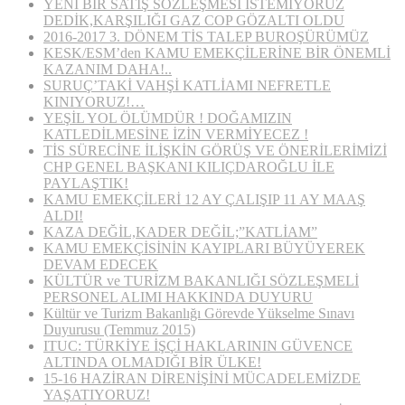
YENİ BİR SATIŞ SÖZLEŞMESİ İSTEMİYORUZ
DEDİK,KARŞILIĞI GAZ COP GÖZALTI OLDU
2016-2017 3. DÖNEM TİS TALEP BUROŞÜRÜMÜZ
KESK/ESM’den KAMU EMEKÇİLERİNE BİR ÖNEMLİ
KAZANIM DAHA!..
SURUÇ’TAKİ VAHŞİ KATLİAMI NEFRETLE
KINIYORUZ!…
YEŞİL YOL ÖLÜMDÜR ! DOĞAMIZIN
KATLEDİLMESİNE İZİN VERMİYECEZ !
TİS SÜRECİNE İLİŞKİN GÖRÜŞ VE ÖNERİLERİMİZİ
CHP GENEL BAŞKANI KILIÇDAROĞLU İLE
PAYLAŞTIK!
KAMU EMEKÇİLERİ 12 AY ÇALIŞIP 11 AY MAAŞ
ALDI!
KAZA DEĞİL,KADER DEĞİL;”KATLİAM”
KAMU EMEKÇİSİNİN KAYIPLARI BÜYÜYEREK
DEVAM EDECEK
KÜLTÜR ve TURİZM BAKANLIĞI SÖZLEŞMELİ
PERSONEL ALIMI HAKKINDA DUYURU
Kültür ve Turizm Bakanlığı Görevde Yükselme Sınavı
Duyurusu (Temmuz 2015)
ITUC: TÜRKİYE İŞÇİ HAKLARININ GÜVENCE
ALTINDA OLMADIĞI BİR ÜLKE!
15-16 HAZİRAN DİRENİŞİNİ MÜCADELEMİZDE
YAŞATIYORUZ!