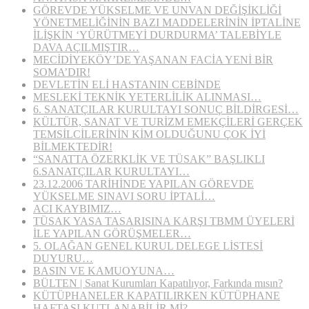
GÖREVDE YÜKSELME VE UNVAN DEĞİŞİKLİĞİ
YÖNETMELİĞİNİN BAZI MADDELERİNİN İPTALİNE
İLİŞKİN ‘YÜRÜTMEYİ DURDURMA’ TALEBİYLE
DAVA AÇILMIŞTIR…
MECİDİYEKÖY’DE YAŞANAN FACİA YENİ BİR
SOMA’DIR!
DEVLETİN ELİ HASTANIN CEBİNDE
MESLEKİ TEKNİK YETERLİLİK ALINMASI…
6. SANATÇILAR KURULTAYI SONUÇ BİLDİRGESİ…
KÜLTÜR, SANAT VE TURİZM EMEKÇİLERİ GERÇEK
TEMSİLCİLERİNİN KİM OLDUĞUNU ÇOK İYİ
BİLMEKTEDİR!
“SANATTA ÖZERKLİK VE TÜSAK” BAŞLIKLI
6.SANATÇILAR KURULTAYI…
23.12.2006 TARİHİNDE YAPILAN GÖREVDE
YÜKSELME SINAVI SORU İPTALİ…
ACI KAYBIMIZ…
TÜSAK YASA TASARISINA KARŞI TBMM ÜYELERİ
İLE YAPILAN GÖRÜŞMELER…
5. OLAĞAN GENEL KURUL DELEGE LİSTESİ
DUYURU…
BASIN VE KAMUOYUNA…
BÜLTEN | Sanat Kurumları Kapatılıyor, Farkında mısın?
KÜTÜPHANELER KAPATILIRKEN KÜTÜPHANE
HAFTASI KUTLANABİLİR Mİ?