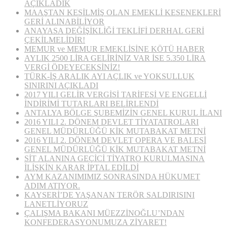
AÇIKLADIK
MAAŞTAN KESİLMİŞ OLAN EMEKLİ KESENEKLERİ
GERİ ALINABİLİYOR
ANAYASA DEĞİŞİKLİĞİ TEKLİFİ DERHAL GERİ
ÇEKİLMELİDİR!
MEMUR ve MEMUR EMEKLİSİNE KÖTÜ HABER
AYLIK 2500 LİRA GELİRİNİZ VAR İSE 5.350 LİRA
VERGİ ÖDEYECEKSİNİZ!
TÜRK-İŞ ARALIK AYI AÇLIK ve YOKSULLUK
SINIRINI AÇIKLADI
2017 YILI GELİR VERGİSİ TARİFESİ VE ENGELLİ
İNDİRİMİ TUTARLARI BELİRLENDİ
ANTALYA BÖLGE ŞUBEMİZİN GENEL KURUL İLANI
2016 YILI 2. DÖNEM DEVLET TİYATATROLARI
GENEL MÜDÜRLÜĞÜ KİK MUTABAKAT METNİ
2016 YILI 2. DÖNEM DEVLET OPERA VE BALESİ
GENEL MÜDÜRLÜĞÜ KİK MUTABAKAT METNİ
SİT ALANINA GEÇİCİ TİYATRO KURULMASINA
İLİŞKİN KARAR İPTAL EDİLDİ
AYM KAZANIMIMIZ SONRASINDA HÜKUMET
ADIM ATIYOR.
KAYSERİ’DE YAŞANAN TERÖR SALDIRISINI
LANETLİYORUZ
ÇALIŞMA BAKANI MÜEZZİNOĞLU’NDAN
KONFEDERASYONUMUZA ZİYARET!