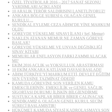
ÖZEL TİYATROLAR 2016 – 2017 SANAT SEZONU
YARDIMLARI AÇIKLANDI
10 ARALIK TERÖR SALDIRISINI LANETLİYORUZ!
ANKARA BÖLGE ŞUBESİ 6. OLAĞAN GENEL
KURULU…
SENDİKAL EYLEME CEZA AİHM’DE YİNE MAHKUM
OLDU
GÖREVDE YÜKSELME SINAVI İLANI ( Şef, Memur)
NAKLEN ATANAN MEMUR NE ZAMAN GÖREVE
BAŞLAR?
GÖREVDE YÜKSELME VE UNVAN DEĞİŞİKLİĞİ
SINAV KİTABI
MEMURLAR ENFLASYON FARKI ZAMMI ALACAK
MI?
EKİM 2016 AÇLIK ve YOKSULLUK ARAŞTIRMASI
10 EKİM ANKARA KATLİAMI DAVASI BAŞLADI!
AİHM TÜRKİYE’Yİ MAHKUM ETTİ, DEVLET EĞİTİM
SEN ÜYESİNE TAZMİNAT ÖDEDİ!
KAMUDA GÖREVİNE SON VERİLEN KAMU
EMEKÇİLERİNİN, EMEKLİLİK ve GENEL SAĞLIK
SİGORTASI DURUMU İLİŞKİN BİLGİENDİRME
SUSTUKÇA KAPILAR BİRER BİRER ÇALINACAK
SENDİKAMIZ 6. OLAĞAN GENEL KURUL SEÇİM
SÜRECİ BAŞLAMIŞTIR!
HÜKÜMET KAMUDA SİYASİ KADROLAŞMAYA SON