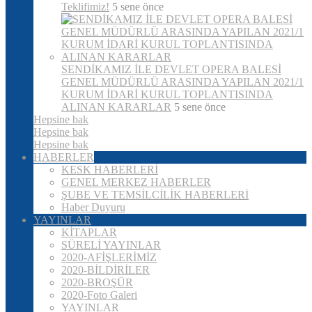
Teklifimiz!
5 sene önce
SENDİKAMIZ İLE DEVLET OPERA BALESİ
GENEL MÜDÜRLÜ ARASINDA YAPILAN 2021/1
KURUM İDARİ KURUL TOPLANTISINDA
ALINAN KARARLAR
5 sene önce
Hepsine bak
Hepsine bak
Hepsine bak
HABERLER
KESK HABERLERİ
GENEL MERKEZ HABERLER
ŞUBE VE TEMSİLCİLİK HABERLERİ
Haber Duyuru
YAYINLAR
KİTAPLAR
SÜRELİ YAYINLAR
2020-AFİŞLERİMİZ
2020-BİLDİRİLER
2020-BROŞÜR
2020-Foto Galeri
YAYINLAR