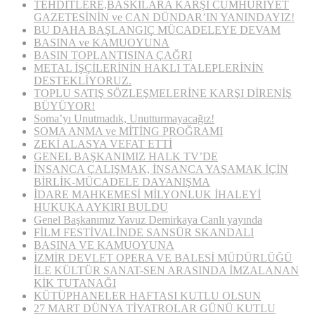
TEHDİTLERE,BASKILARA KARŞI CUMHURİYET
GAZETESİNİN ve CAN DÜNDAR’IN YANINDAYIZ!
BU DAHA BAŞLANGIÇ MÜCADELEYE DEVAM
BASINA ve KAMUOYUNA
BASIN TOPLANTISINA ÇAĞRI
METAL İŞÇİLERİNİN HAKLI TALEPLERİNİN
DESTEKLİYORUZ.
TOPLU SATIŞ SÖZLEŞMELERİNE KARŞI DİRENİŞ
BÜYÜYOR!
Soma’yı Unutmadık, Unutturmayacağız!
SOMA ANMA ve MİTİNG PROĞRAMI
ZEKİ ALASYA VEFAT ETTİ
GENEL BAŞKANIMIZ HALK TV’DE
İNSANCA ÇALIŞMAK, İNSANCA YAŞAMAK İÇİN
BİRLİK-MÜCADELE DAYANIŞMA
İDARE MAHKEMESİ MİLYONLUK İHALEYİ
HUKUKA AYKIRI BULDU
Genel Başkanımız Yavuz Demirkaya Canlı yayında
FİLM FESTİVALİNDE SANSÜR SKANDALI
BASINA VE KAMUOYUNA
İZMİR DEVLET OPERA VE BALESİ MÜDÜRLÜĞÜ
İLE KÜLTÜR SANAT-SEN ARASINDA İMZALANAN
KİK TUTANAĞI
KÜTÜPHANELER HAFTASI KUTLU OLSUN
27 MART DÜNYA TİYATROLAR GÜNÜ KUTLU