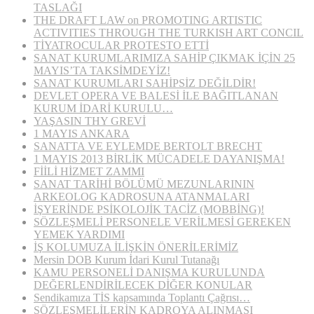
TASLAĞI
THE DRAFT LAW on PROMOTING ARTISTIC
ACTIVITIES THROUGH THE TURKISH ART CONCIL
TİYATROCULAR PROTESTO ETTİ
SANAT KURUMLARIMIZA SAHİP ÇIKMAK İÇİN 25
MAYIS’TA TAKSİMDEYİZ!
SANAT KURUMLARI SAHİPSİZ DEĞİLDİR!
DEVLET OPERA VE BALESİ İLE BAĞITLANAN
KURUM İDARİ KURULU…
YAŞASIN THY GREVİ
1 MAYIS ANKARA
SANATTA VE EYLEMDE BERTOLT BRECHT
1 MAYIS 2013 BİRLİK MÜCADELE DAYANIŞMA!
FİİLİ HİZMET ZAMMI
SANAT TARİHİ BÖLÜMÜ MEZUNLARININ
ARKEOLOG KADROSUNA ATANMALARI
İŞYERİNDE PSİKOLOJİK TACİZ (MOBBİNG)!
SÖZLEŞMELİ PERSONELE VERİLMESİ GEREKEN
YEMEK YARDIMI
İŞ KOLUMUZA İLİŞKİN ÖNERİLERİMİZ
Mersin DOB Kurum İdari Kurul Tutanağı
KAMU PERSONELİ DANIŞMA KURULUNDA
DEĞERLENDİRİLECEK DİĞER KONULAR
Sendikamıza TİS kapsamında Toplantı Çağrısı…
SÖZLEŞMELİLERİN KADROYA ALINMASI