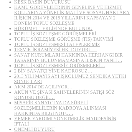
KESK BASIN DUYURUSU
KAMU GÖREVLİLERİNİN GENELİNE VE HİZMET
KOLLARINA YÖNELİK MALİ VE SOSYAL HAKLARA
İLİŞKİN 2014 VE 2015 YILLARINI KAPSAYAN 2.
DÖNEM TOPLU SÖZLEŞME
HÜKÜMET TEKLİFİNDE BULUNDU
TOPLU İŞ SÖZLEŞME GÖRÜŞMELERİ
TOPLU SÖZLEŞME GÖRÜŞME (TİS) TAKVİMİ
TOPLU İŞ SÖZLEŞMESİ TALEPLERİMİZ
TEŞVİK İKRAMİYESİ HK. DUYURU…
SANAT KURUMLARI HAKKINDA HERHANGİ BİR
TASARININ BULUNMAMASINA İLİŞKİN YANIT…
TOPLU İŞ SÖZLEŞMESİ GÖRÜŞMELERİ…
2 BİN SANATÇI YİNE KADROSUZ…
2013 YILI MAYIS AYI İŞKOLUMUZ SENDİKA YETKİ
SONUÇLARI
AKM 2014’DE AÇILIYOR…
AKÜN VE ŞİNASİ SAHNELERİNİN SATIŞI SÖZ
KONUSU DEĞİL…
MİSAFİR SANATÇI YA DA SÜRELİ
SÖZLEŞMELİLERİN KADROYA ALINMASI
HAKKINDA BİLGİ NOTU…
YEMEK YARDIMI YÖNETMELİK MADDESİNİN
İPTALİ
ÖNEMLİ DUYURU