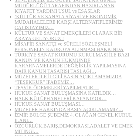
SENDİKAMIZ İLE GÜZEL SANATLAR GENEL
MÜDÜRLÜĞÜ TARAFINDAN HAZIRLANAN
KIYAFET YARDIMI USUL ve ESASLAR
‘KÜLTÜR VE SANATA SİYASİ VE EKONOMİK
MÜDAHALELERE KARŞI ALTERNATİFLERİMİZ’
ÇALIŞTAYIMIZ…
KÜLTÜR VE SANAT EMEKÇİLERİ OLARAK BİR
ARAYA GELİYORUZ !
MİSAFİR SANATÇI ve SÜRELİ SÖZLEŞMELİ
PERSONELİN KADROYA ALINMASI HAKKINDA
TÜRKİYE SANAT KURUMU KURULMASI İLE BAZI
KANUN VE KANUN HÜKMÜNDE
KARARNAMELERDE DEĞİŞİKLİK YAPILMASINA
DAİR KANUN TASARISI TASLAĞI…
MÜZELER İLE İLGİLİ BASIN AÇIKLAMAMIZDA
“TEŞEKKÜR” İFADEMİZ…
TEŞVİK ÖDEMELERİ YAPILMIŞTIR….
HUKUK SANAT BULUŞMASINA KATILDIK…
HALK KÜTÜPHANELERİ KAPANIYOR…
HUKUK SANAT BULUŞMASI…
MÜZELER HAKKINDA BASIN AÇIKLAMAMIZ…
İZMİR BÖLGE ŞUBEMİZ 4. OLAĞAN GENEL KURUL
İLANI…
ÖZGÜRLÜK,BARIŞ,DEMOKRASİ,ADALET VE EMEK
MİTİNGİ…