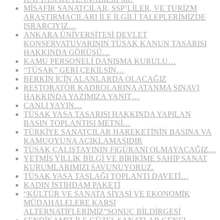
MİSAFİR SANATÇILAR, SSP’LİLER, VE TURİZM
ARAŞTIRMACILARI İLE İLGİLİ TALEPLERİMİZDE
ISRARCIYIZ…
ANKARA ÜNİVERSİTESİ DEVLET
KONSERVATUVARININ TÜSAK KANUN TASARISI
HAKKINDA GÖRÜŞÜ…
KAMU PERSONELİ DANIŞMA KURULU…
“TÜSAK” GERİ ÇEKİLSİN…
BERKİN İÇİN ALANLARDA OLACAĞIZ
RESTORATÖR KADROLARINA ATANMA SINAVI
HAKKINDA YAZIMIZA YANIT…
CANLI YAYIN…
TÜSAK YASA TASARISI HAKKINDA YAPILAN
BASIN TOPLANTISI METNİ…
TÜRKİYE SANATÇILAR HAREKETİNİN BASINA VA
KAMUOYUNA AÇIKLAMASIDIR
TÜSAK ÇALIŞTAYININ FiGÜRANI OLMAYACAĞIZ…
YETMİŞ YILLIK BİLGİ VE BİRİKİME SAHİP SANAT
KURUMLARIMIZI SAVUNUYORUZ.
TÜSAK YASA TASLAĞI TOPLANTI DAVETİ…
KADIN İSTİHDAM PAKETİ
“KÜLTÜR VE SANATA SİYASİ VE EKONOMİK
MÜDAHALELERE KARŞI
ALTERNATİFLERİMİZ”SONUÇ BİLDİRGESİ