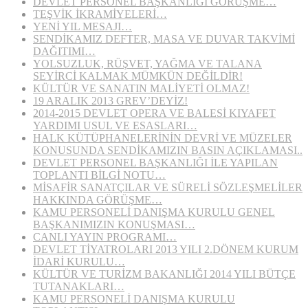
DEVLET PERSONEL BAŞKANLIĞI GÖRÜŞME…
TEŞVİK İKRAMİYELERİ…
YENİ YIL MESAJI…
SENDİKAMIZ DEFTER, MASA VE DUVAR TAKVİMİ
DAĞITIMI…
YOLSUZLUK, RÜŞVET, YAĞMA VE TALANA
SEYİRCİ KALMAK MÜMKÜN DEĞİLDİR!
KÜLTÜR VE SANATIN MALİYETİ OLMAZ!
19 ARALIK 2013 GREV’DEYİZ!
2014-2015 DEVLET OPERA VE BALESİ KIYAFET
YARDIMI USUL VE ESASLARI…
HALK KÜTÜPHANELERİNİN DEVRİ VE MÜZELER
KONUSUNDA SENDİKAMIZIN BASIN AÇIKLAMASI..
DEVLET PERSONEL BAŞKANLIĞI İLE YAPILAN
TOPLANTI BİLGİ NOTU…
MİSAFİR SANATÇILAR VE SÜRELİ SÖZLEŞMELİLER
HAKKINDA GÖRÜŞME…
KAMU PERSONELİ DANIŞMA KURULU GENEL
BAŞKANIMIZIN KONUŞMASI…
CANLI YAYIN PROGRAMI…
DEVLET TİYATROLARI 2013 YILI 2.DÖNEM KURUM
İDARİ KURULU…
KÜLTÜR VE TURİZM BAKANLIĞI 2014 YILI BÜTÇE
TUTANAKLARI…
KAMU PERSONELİ DANIŞMA KURULU