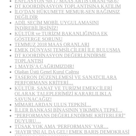
ENFLASYON %9,17 MAAŞ ARTIŞ ORANI %8,67
DT KOORDİNASYON TOPLANTISINA KATILIM
İLO’DAN HÜKUMETE MEMUR-SEN BAĞIMSIZ
DEĞİLDİR
ADİL SEÇİM MOBİL UYGULAMASINI
İNDİREBİLİRSİNİZ!
KÜLTÜR ve TURİZM BAKANLIĞINDA EK
GÖSTERGE SORUNU
TEMMUZ 2018 MAAŞ ORANLARI
EMEK DÜNYASI TEMSİLCİLERİ İLE BULUŞMA
DT KOORDİNASYON DEĞERLENDİRME
TOPLANTISI
1 MAYIS’A ÇAĞRIMIZDIR!
Olağan Üstü Genel Kurul Çağrısı
TAŞERON DÜZENLEMESİ VE SANATÇILARA
PERFORMANS KRİTERİ…
KÜLTÜR, SANAT VE TURİZM EMEKÇİLERİ
OLARAK TALEPLERİMİZİ KARARLILIKLA
SAVUNACAĞIZ!
MİMARLARDAN ULUS TEPKİSİ…
İLLER BANKASI BİNASININ YIKIMINA TEPKİ…
“PERFORMANS DEĞERLENDİRME KRİTERLERİ”
DUYURU…
TÜSAK YOK AMA ‘PERFORMANS’ VAR…
‘HAYIR’INI AL DA GEL! EMEK BARIŞ DEMOKRASİ