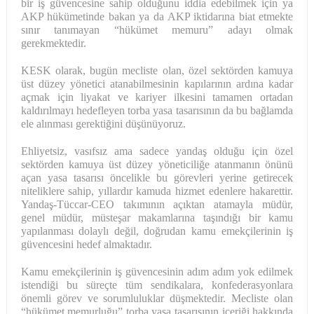
bir iş güvencesine sahip olduğunu iddia edebilmek için ya
AKP hükümetinde bakan ya da AKP iktidarına biat etmekte
sınır tanımayan “hükümet memuru” adayı olmak
gerekmektedir.
KESK olarak, bugün mecliste olan, özel sektörden kamuya
üst düzey yönetici atanabilmesinin kapılarının ardına kadar
açmak için liyakat ve kariyer ilkesini tamamen ortadan
kaldırılmayı hedefleyen torba yasa tasarısının da bu bağlamda
ele alınması gerektiğini düşünüyoruz.
Ehliyetsiz, vasıfsız ama sadece yandaş olduğu için özel
sektörden kamuya üst düzey yöneticiliğe atanmanın önünü
açan yasa tasarısı öncelikle bu görevleri yerine getirecek
niteliklere sahip, yıllardır kamuda hizmet edenlere hakarettir.
Yandaş-Tüccar-CEO takımının açıktan atamayla müdür,
genel müdür, müsteşar makamlarına taşındığı bir kamu
yapılanması dolaylı değil, doğrudan kamu emekçilerinin iş
güvencesini hedef almaktadır.
Kamu emekçilerinin iş güvencesinin adım adım yok edilmek
istendiği bu süreçte tüm sendikalara, konfederasyonlara
önemli görev ve sorumluluklar düşmektedir. Mecliste olan
“hükümet memurluğu” torba yasa tasarısının içeriği hakkında