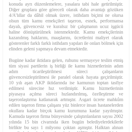
konuda ayrı düzenlemelere, yasalara tabi hale getirilmiştir.
Diğer gruplara göre göreceli olarak daha avantajı gözüken
4/A’lıllar da dâhil olmak üzere, istihdam biçimi ne olursa
olsun tüm kamu emekçileri taşeron, esnek, performansa
dayalı, güvencesiz ve kuralsız bir çalışmanın ucuz işgücü
haline dönüştürülmek istenmektedir. Kamu emekçilerinin
kazanılmış haklarını, maaşlarını, ücretlerini maliyet olarak
gösterenler farklı farklı istihdam yapıları ile onları bölmek için
elinden geleni yapmaya devam etmektedir.
Bugüne kadar iktidara gelen, ruhunu sermayeye teslim etmiş
tüm siyasi partilerin iş birliği ile kamu hizmetlerinin adım
adım ticarileştirilmesi süreci çalışanların
güvencesizleştirilmesi ile paralel olarak hayata geçirilmiştir.
10 yılı aşan AKP iktidarında ise kamunun toptan tasfiye
edilmesi sürecine hız verilmiştir. Kamu hizmetlerinin
piyasaya açılma süreci hızlandırılmış, özelleştirme ve
taşeronlaştırma katlanarak artmıştır. Asgari ücrete mahkûm
edilen taşeron firma çalışanı yüz binlerce insan hastanelerden
okullara kadar birçok kamu kurumuna kadar yayılmıştır.
Kamuda taşeron firma bünyesinde çalıştırılanların sayısı 2002
yılında 15 bin civarında iken bugün belediyelerdekilerle
birlikte bu sayı 1 milyonu çoktan aşmıştır. Halktan alınan