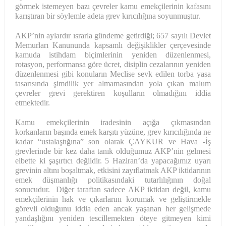
görmek istemeyen bazı çevreler kamu emekçilerinin kafasını
karıştıran bir söylemle adeta grev kırıcılığına soyunmuştur.
AKP’nin aylardır ısrarla gündeme getirdiği; 657 sayılı Devlet
Memurları Kanununda kapsamlı değişiklikler çerçevesinde
kamuda istihdam biçimlerinin yeniden düzenlenmesi,
rotasyon, performansa göre ücret, disiplin cezalarının yeniden
düzenlenmesi gibi konuların Meclise sevk edilen torba yasa
tasarısında şimdilik yer almamasından yola çıkan malum
çevreler grevi gerektiren koşulların olmadığını iddia
etmektedir.
Kamu emekçilerinin iradesinin açığa çıkmasından
korkanların başında emek karşıtı yüzüne, grev kırıcılığında ne
kadar “ustalaştığına” son olarak ÇAYKUR ve Hava -İş
grevlerinde bir kez daha tanık olduğumuz AKP’nin gelmesi
elbette ki şaşırtıcı değildir. 5 Haziran’da yapacağımız uyarı
grevinin altını boşaltmak, etkisini zayıflatmak AKP iktidarının
emek düşmanlığı politikasındaki tutarlılığının doğal
sonucudur. Diğer taraftan sadece AKP iktidarı değil, kamu
emekçilerinin hak ve çıkarlarını korumak ve geliştirmekle
görevli olduğunu iddia eden ancak yaşanan her gelişmede
yandaşlığını yeniden tescillemekten öteye gitmeyen kimi