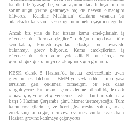
hamileri ile üş aşağı beş yukarı aynı noktada buluşanların bu
sorumluluğu yerine getirmeye hiç de hevesli olmadığını
biliyoruz. ‘Kendine Müslüman’ olanların yaşanan bu
adaletsizlik karşısında sessizliğe bürünmeleri şaşırtıcı değildir.
Ancak biz yine de her fırsatta kamu emekçilerinin iş
güvencesinin “kırmızı çizgileri” olduğunu açıklayan tüm
sendikalara, konfederasyonlara dostça bir tavsiyede
bulunmayı görev biliyoruz. Kamu emekçilerinin iş
güvencesinin adım adım yok edildiği bu süreçte ya
göründüğüz gibi olun ya da olduğunuz gibi görünün.
KESK olarak 5 Haziran’da hayata geçireceğimiz uyarı
grevinin tek talebinin TBMM’ye sevk edilen torba yasa
tarsısının geri çekilmesi olmadığını bir kez daha
vurguluyoruz. Bu torbanın içine eklenme ihtimali hiç de uzak
olmayan, iş ve ücret güvencemizi hedef alan tüm saldırılara
karşı 5 Haziran Çarşamba günü hizmet üretmeyeceğiz. Tüm
kamu emekçilerini iş ve ücret güvencesine sahip çıkmak,
emek karşıtlarına güçlü bir cevap vermek için bir kez daha 5
Haziran grevine katılmaya çağırıyoruz.