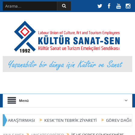
Menü
RAŞTIRMASI
KESK’TEN TEBRİK ZİYARETİ
GÖREV DAĞILIMI VE D
HUKUKSAL KAZANIM
25 Kasım 2023 / Kokart
KÜLTÜR SA