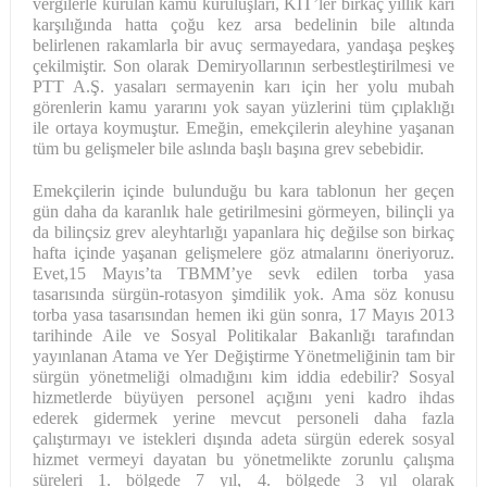
vergilerle kurulan kamu kuruluşları, KİT’ler birkaç yıllık karı
karşılığında hatta çoğu kez arsa bedelinin bile altında
belirlenen rakamlarla bir avuç sermayedara, yandaşa peşkeş
çekilmiştir. Son olarak Demiryollarının serbestleştirilmesi ve
PTT A.Ş. yasaları sermayenin karı için her yolu mubah
görenlerin kamu yararını yok sayan yüzlerini tüm çıplaklığı
ile ortaya koymuştur. Emeğin, emekçilerin aleyhine yaşanan
tüm bu gelişmeler bile aslında başlı başına grev sebebidir.
Emekçilerin içinde bulunduğu bu kara tablonun her geçen
gün daha da karanlık hale getirilmesini görmeyen, bilinçli ya
da bilinçsiz grev aleyhtarlığı yapanlara hiç değilse son birkaç
hafta içinde yaşanan gelişmelere göz atmalarını öneriyoruz.
Evet,15 Mayıs’ta TBMM’ye sevk edilen torba yasa
tasarısında sürgün-rotasyon şimdilik yok. Ama söz konusu
torba yasa tasarısından hemen iki gün sonra, 17 Mayıs 2013
tarihinde Aile ve Sosyal Politikalar Bakanlığı tarafından
yayınlanan Atama ve Yer Değiştirme Yönetmeliğinin tam bir
sürgün yönetmeliği olmadığını kim iddia edebilir? Sosyal
hizmetlerde büyüyen personel açığını yeni kadro ihdas
ederek gidermek yerine mevcut personeli daha fazla
çalıştırmayı ve istekleri dışında adeta sürgün ederek sosyal
hizmet vermeyi dayatan bu yönetmelikte zorunlu çalışma
süreleri 1. bölgede 7 yıl, 4. bölgede 3 yıl olarak