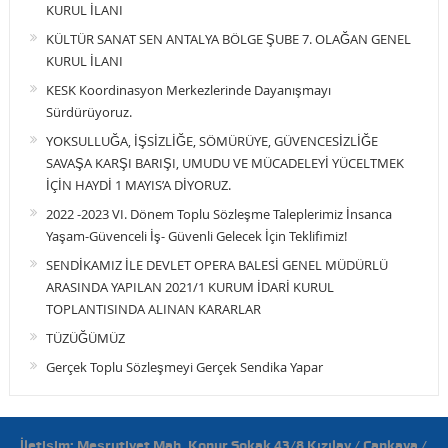
KURUL İLANI
KÜLTÜR SANAT SEN ANTALYA BÖLGE ŞUBE 7. OLAĞAN GENEL
KURUL İLANI
KESK Koordinasyon Merkezlerinde Dayanışmayı
Sürdürüyoruz.
YOKSULLUĞA, İŞSİZLİĞE, SÖMÜRÜYE, GÜVENCESİZLİĞE
SAVAŞA KARŞI BARIŞI, UMUDU VE MÜCADELEYİ YÜCELTMEK
İÇİN HAYDİ 1 MAYIS’A DİYORUZ.
2022 -2023 VI. Dönem Toplu Sözleşme Taleplerimiz İnsanca
Yaşam-Güvenceli İş- Güvenli Gelecek İçin Teklifimiz!
SENDİKAMIZ İLE DEVLET OPERA BALESİ GENEL MÜDÜRLÜ
ARASINDA YAPILAN 2021/1 KURUM İDARİ KURUL
TOPLANTISINDA ALINAN KARARLAR
TÜZÜĞÜMÜZ
Gerçek Toplu Sözleşmeyi Gerçek Sendika Yapar
İletişim: Meşrutiyet Mah. Konur Sokak 43/8 Kızılay / Çankaya /