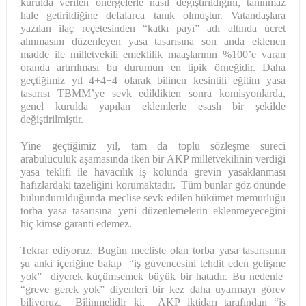
kurulda verilen önergelerle nasıl değiştirildiğini, tanınmaz
hale getirildiğine defalarca tanık olmuştur. Vatandaşlara
yazılan ilaç reçetesinden “katkı payı” adı altında ücret
alınmasını düzenleyen yasa tasarısına son anda eklenen
madde ile milletvekili emeklilik maaşlarının %100’e varan
oranda artırılması bu durumun en tipik örneğidir. Daha
geçtiğimiz yıl 4+4+4 olarak bilinen kesintili eğitim yasa
tasarısı TBMM’ye sevk edildikten sonra komisyonlarda,
genel kurulda yapılan eklemlerle esaslı bir şekilde
değiştirilmiştir.
Yine geçtiğimiz yıl, tam da toplu sözleşme süreci
arabuluculuk aşamasında iken bir AKP milletvekilinin verdiği
yasa teklifi ile havacılık iş kolunda grevin yasaklanması
hafızlardaki tazeliğini korumaktadır. Tüm bunlar göz önünde
bulundurulduğunda meclise sevk edilen hükümet memurluğu
torba yasa tasarısına yeni düzenlemelerin eklenmeyeceğini
hiç kimse garanti edemez.
Tekrar ediyoruz. Bugün mecliste olan torba yasa tasarısının
şu anki içeriğine bakıp “iş güvencesini tehdit eden gelişme
yok” diyerek küçümsemek büyük bir hatadır. Bu nedenle
“greve gerek yok” diyenleri bir kez daha uyarmayı görev
biliyoruz. Bilinmelidir ki, AKP iktidarı tarafından “iş