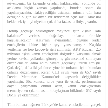
güvencenizi bir kalemde ortadan kaldıracağız” yönünde bir
açıklama hiçbir zaman yapılmadı, bundan sonra da
yapılmayacaktır. Takiyyeciliğin ustalaşan mimarı, dün kara
dediğine bugün ak diyen bir iktidardan açık sözlü olmasını
beklemek için iyi niyetten çok daha fazlasına ihtiyaç vardır.
Dönüp geçmişe bakıldığında “Ayinesi iştir kişinin, lafa
bakılmaz” vecizesini doğrulayan onlarca örnekle
karşılaşılacaktır. AKP’nin aynasından bugüne kadar
emekçilerin lehine hiçbir şey yansımamıştır. Kaşıkla
verilenler ise hep kepçeyle geri alınmıştır. AKP iktidarı, 2,5
milyonu aşkın kamu emekçisini doğrudan karşısına almak
yerine kavisli yollardan gitmeyi, iş güvencemizi sınırlayan
düzenlemeleri adım adım hayata geçirmeyi tercih etmiştir.
Çok değil, daha iki yıl önce, yine bir torbanın içine konulan
onlarca düzenlemeyi içeren 6111 sayılı yasa ile 657 sayılı
Devlet Memurları Kanunu’nda kapsamlı değişiklikler
yapılmıştır. Söz konusu torba yasa ile esnek, performansa
dayalı çalışmanın önünü açan, kamu emekçilerinin
memuriyetten çıkarılmasını kolaylaştıran hükümler 657 sayılı
DMK’ya eklenmiştir.
Tüm bunlara rağmen Türkiye’de kamu emekçilerinin gerçek