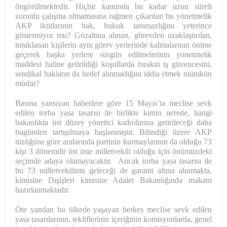
öngörülmektedir. Hiçbir kanunda bu kadar uzun süreli
zorunlu çalışma olmamasına rağmen çıkarılan bu yönetmelik
AKP iktidarının hak, hukuk tanımazlığını yeterince
göstermiyor mu? Gözaltına alınan, görevden uzaklaştırılan,
tutuklanan kişilerin aynı görev yerlerinde kalmalarının önüne
geçerek başka yerlere sürgün edilmelerinin yönetmelik
maddesi haline getirildiği koşullarda bırakın iş güvencesini,
sendikal hakların da hedef alınmadığını iddia etmek mümkün
müdür?
Basına yansıyan haberlere göre 15 Mayıs’ta meclise sevk
edilen torba yasa tasarısı ile birlikte kimin nerede, hangi
bakanlıkta üst düzey yönetici kadrolarına getirileceği daha
bugünden tartışılmaya başlanmıştır. Bilindiği üzere AKP
tüzüğüne göre aralarında partinin kurmaylarının da olduğu 73
kişi 3 dönemdir üst üste milletvekili olduğu için önümüzdeki
seçimde adaya olamayacaktır. Ancak torba yasa tasarısı ile
bu 73 milletvekilinin geleceği de garanti altına alınmakta,
kimisine Dışişleri kimisine Adalet Bakanlığında makam
hazırlanmaktadır.
Öte yandan bu ülkede yaşayan herkes meclise sevk edilen
yasa tasarılarının, tekliflerinin içeriğinin komisyonlarda, genel