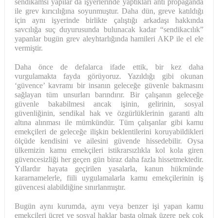
sendikamsı yapılar da işyerlerinde yaptıkları anti propaganda
ile grev kırıcılığına soyunmuştur. Daha dün, greve katıldığı
için aynı işyerinde birlikte çalıştığı arkadaşı hakkında
savcılığa suç duyurusunda bulunacak kadar “sendikacılık”
yapanlar bugün grev aleyhtarlığında hamileri AKP ile el ele
vermiştir.
Daha önce de defalarca ifade ettik, bir kez daha
vurgulamakta fayda görüyoruz. Yazıldığı gibi okunan
‘güvence’ kavramı bir insanın geleceğe güvenle bakmasını
sağlayan tüm unsurları barındırır. Bir çalışanın geleceğe
güvenle bakabilmesi ancak işinin, gelirinin, sosyal
güvenliğinin, sendikal hak ve özgürlüklerinin garanti altı
altına alınması ile mümkündür. Tüm çalışanlar gibi kamu
emekçileri de geleceğe ilişkin beklentilerini koruyabildikleri
ölçüde kendisini ve ailesini güvende hissedebilir. Oysa
ülkemizin kamu emekçileri istikrarsızlıkla kol kola giren
güvencesizliği her geçen gün biraz daha fazla hissetmektedir.
Yıllardır hayata geçirilen yasalarla, kanun hükmünde
kararnamelerle, fiili uygulamalarla kamu emekçilerinin iş
güvencesi alabildiğine sınırlanmıştır.
Bugün aynı kurumda, aynı veya benzer işi yapan kamu
emekçileri ücret ve sosyal haklar başta olmak üzere pek çok