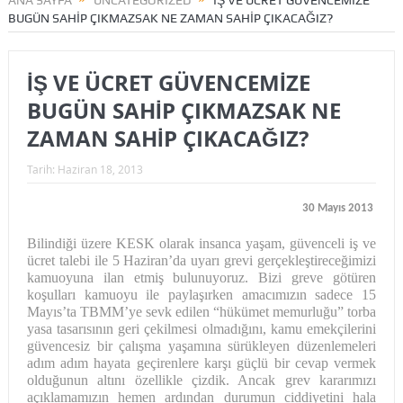
ANA SAYFA
UNCATEGORIZED
İŞ VE ÜCRET GÜVENCEMİZE
BUGÜN SAHİP ÇIKMAZSAK NE ZAMAN SAHİP ÇIKACAĞIZ?
İŞ VE ÜCRET GÜVENCEMİZE
BUGÜN SAHİP ÇIKMAZSAK NE
ZAMAN SAHİP ÇIKACAĞIZ?
Tarih:
Haziran 18, 2013
30 Mayıs 2013
Bilindiği üzere KESK olarak insanca yaşam, güvenceli iş ve
ücret talebi ile 5 Haziran’da uyarı grevi gerçekleştireceğimizi
kamuoyuna ilan etmiş bulunuyoruz. Bizi greve götüren
koşulları kamuoyu ile paylaşırken amacımızın sadece 15
Mayıs’ta TBMM’ye sevk edilen “hükümet memurluğu” torba
yasa tasarısının geri çekilmesi olmadığını, kamu emekçilerini
güvencesiz bir çalışma yaşamına sürükleyen düzenlemeleri
adım adım hayata geçirenlere karşı güçlü bir cevap vermek
olduğunun altını özellikle çizdik. Ancak grev kararımızı
açıklamamızın hemen ardından durumun ciddiyetini hala