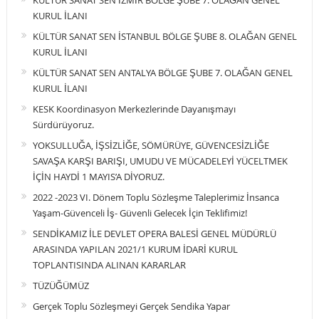
KÜLTÜR SANAT SEN İZMİR BÖLGE ŞUBE 7. OLAĞAN GENEL
KURUL İLANI
KÜLTÜR SANAT SEN İSTANBUL BÖLGE ŞUBE 8. OLAĞAN GENEL
KURUL İLANI
KÜLTÜR SANAT SEN ANTALYA BÖLGE ŞUBE 7. OLAĞAN GENEL
KURUL İLANI
KESK Koordinasyon Merkezlerinde Dayanışmayı
Sürdürüyoruz.
YOKSULLUĞA, İŞSİZLİĞE, SÖMÜRÜYE, GÜVENCESİZLİĞE
SAVAŞA KARŞI BARIŞI, UMUDU VE MÜCADELEYİ YÜCELTMEK
İÇİN HAYDİ 1 MAYIS’A DİYORUZ.
2022 -2023 VI. Dönem Toplu Sözleşme Taleplerimiz İnsanca
Yaşam-Güvenceli İş- Güvenli Gelecek İçin Teklifimiz!
SENDİKAMIZ İLE DEVLET OPERA BALESİ GENEL MÜDÜRLÜ
ARASINDA YAPILAN 2021/1 KURUM İDARİ KURUL
TOPLANTISINDA ALINAN KARARLAR
TÜZÜĞÜMÜZ
Gerçek Toplu Sözleşmeyi Gerçek Sendika Yapar