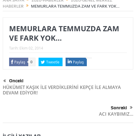
ANA SAYFA
2020-HABERLER
2020-GENEL MERKEZ
HABERLER
MEMURLARA TEMMUZDA ZAM VE FARK YOK…
MEMURLARA TEMMUZDA ZAM
VE FARK YOK…
Tarih:
Ekim 02, 2014
Paylaş
Tweetle
Paylaş
0
Önceki
HÜKÜMET KAŞIK İLE VERDİKLERİNİ KEPÇE İLE ALMAYA
DEVAM EDİYOR!
Sonraki
ACI KAYBIMIZ…