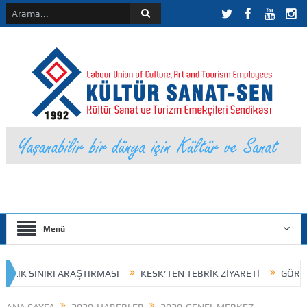
Menü
LIK SINIRI ARAŞTIRMASI
KESK’TEN TEBRİK ZİYARETİ
GÖREV DA
KURUL İLANI
HUKUKSAL KAZANIM
25 Kasım 2023 / Kokart