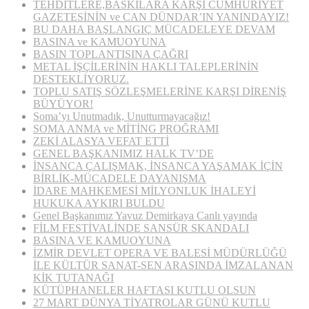
TEHDİTLERE,BASKILARA KARŞI CUMHURİYET
GAZETESİNİN ve CAN DÜNDAR’IN YANINDAYIZ!
BU DAHA BAŞLANGIÇ MÜCADELEYE DEVAM
BASINA ve KAMUOYUNA
BASIN TOPLANTISINA ÇAĞRI
METAL İŞÇİLERİNİN HAKLI TALEPLERİNİN
DESTEKLİYORUZ.
TOPLU SATIŞ SÖZLEŞMELERİNE KARŞI DİRENİŞ
BÜYÜYOR!
Soma’yı Unutmadık, Unutturmayacağız!
SOMA ANMA ve MİTİNG PROĞRAMI
ZEKİ ALASYA VEFAT ETTİ
GENEL BAŞKANIMIZ HALK TV’DE
İNSANCA ÇALIŞMAK, İNSANCA YAŞAMAK İÇİN
BİRLİK-MÜCADELE DAYANIŞMA
İDARE MAHKEMESİ MİLYONLUK İHALEYİ
HUKUKA AYKIRI BULDU
Genel Başkanımız Yavuz Demirkaya Canlı yayında
FİLM FESTİVALİNDE SANSÜR SKANDALI
BASINA VE KAMUOYUNA
İZMİR DEVLET OPERA VE BALESİ MÜDÜRLÜĞÜ
İLE KÜLTÜR SANAT-SEN ARASINDA İMZALANAN
KİK TUTANAĞI
KÜTÜPHANELER HAFTASI KUTLU OLSUN
27 MART DÜNYA TİYATROLAR GÜNÜ KUTLU