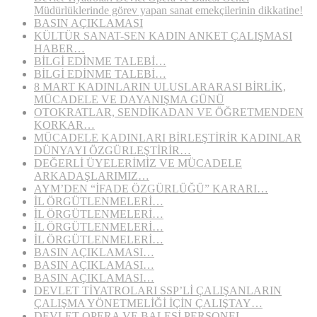
Müdürlüklerinde görev yapan sanat emekçilerinin dikkatine!
BASIN AÇIKLAMASI
KÜLTÜR SANAT-SEN KADIN ANKET ÇALIŞMASI
HABER…
BİLGİ EDİNME TALEBİ…
BİLGİ EDİNME TALEBİ…
8 MART KADINLARIN ULUSLARARASI BİRLİK,
MÜCADELE VE DAYANIŞMA GÜNÜ
OTOKRATLAR, SENDİKADAN VE ÖĞRETMENDEN
KORKAR…
MÜCADELE KADINLARI BİRLEŞTİRİR KADINLAR
DÜNYAYI ÖZGÜRLEŞTİRİR…
DEĞERLİ ÜYELERİMİZ VE MÜCADELE
ARKADAŞLARIMIZ…
AYM’DEN “İFADE ÖZGÜRLÜĞÜ” KARARI…
İL ÖRGÜTLENMELERİ…
İL ÖRGÜTLENMELERİ…
İL ÖRGÜTLENMELERİ…
İL ÖRGÜTLENMELERİ…
BASIN AÇIKLAMASI…
BASIN AÇIKLAMASI…
BASIN AÇIKLAMASI…
DEVLET TİYATROLARI SSP’Lİ ÇALIŞANLARIN
ÇALIŞMA YÖNETMELİĞİ İÇİN ÇALIŞTAY…
DEVLET OPERA VE BALESİ PERSONEL