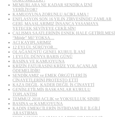
GÖRÜŞMELERİ !
MEMURLARA NE KADAR SENDİKA İZNİ
VERİLİYOR?
KAMUOYUNA ZORUNLU AÇIKLAMA !
ENFLASYON SON 16 YILIN ZİRVESİNDE! ZAMLAR
GERİ, MAAŞLARIMIZ İNSANCA YAŞAMAYA
YETECEK SEVİYEYE ÇEKİLSİN!
ÇALIŞMA SAATLERİNİN ESNEK HALE GETİRİLMESİ
“Müjde” Mi? YOKSA…
ACI KAYIPLARIMIZ
12 EYLÜL SÜRÜYOR…
OLAĞANÜSTÜ GENEL KURUL İLANİ
1 EYLÜL DÜNYA BARIŞ GÜNÜ
BASINA VE KAMUOYUNA
KRİZİN FATURASINI KRİZE YOL AÇANLAR
ÖDEMELİDİR!
SENDİKAMIZ ve EMEK ÖRGÜTLERİ İŞ
CİNAYETLERİNİ PROTESTO ETTİ
KAZA DEĞİL, KADER DEĞİL İŞ CİNAYETİ
GENİŞLETİLMİŞ BAŞKANLAR KURULU
TOPLANTISI
TEMMUZ 2018 AÇLIK ve YOKSULLUK SINIRI
BASINA ve KAMUOYUNA
KADIN EMEKÇİLERİN İSTİHDAMI İLE İLGİLİ
ARAŞTIRMA