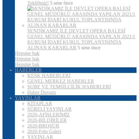
Teklifimiz!
5 sene önce
SENDİKAMIZ İLE DEVLET OPERA BALESİ
GENEL MÜDÜRLÜ ARASINDA YAPILAN 2021/1
KURUM İDARİ KURUL TOPLANTISINDA
ALINAN KARARLAR
5 sene önce
Hepsine bak
Hepsine bak
Hepsine bak
HABERLER
KESK HABERLERİ
GENEL MERKEZ HABERLER
ŞUBE VE TEMSİLCİLİK HABERLERİ
Haber Duyuru
YAYINLAR
KİTAPLAR
SÜRELİ YAYINLAR
2020-AFİŞLERİMİZ
2020-BİLDİRİLER
2020-BROŞÜR
2020-Foto Galeri
YAYINLAR