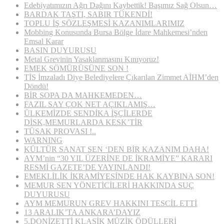
Edebiyatımızın Ağrı Dağını Kaybettik! Başımız Sağ Olsun…
BARDAK TAŞTI, SABIR TÜKENDİ!
TOPLU İŞ SÖZLEŞMESİ KAZANIMLARIMIZ
Mobbing Konusunda Bursa Bölge İdare Mahkemesi’nden
Emsal Karar
BASIN DUYURUSU
Metal Grevinin Yasaklanmasını Kınıyoruz!
EMEK SÖMÜRÜSÜNE SON !
TİS İmzaladı Diye Belediyelere Çıkarılan Zimmet AİHM’den
Döndü!
BİR SOPA DA MAHKEMEDEN…
FAZIL SAY ÇOK NET AÇIKLAMIŞ…
ÜLKEMİZDE SENDİKA İŞÇİLERDE
DİSK,MEMURLARDA KESK’TİR
TÜSAK PROVASI !..
WARNING
KÜLTÜR SANAT SEN ‘DEN BİR KAZANIM DAHA!
AYM’nin “30 YIL ÜZERİNE DE İKRAMİYE” KARARI
RESMİ GAZETE’DE YAYINLANDI!
EMEKLİLİK İKRAMİYESİNDE HAK KAYBINA SON!
MEMUR SEN YÖNETİCİLERİ HAKKINDA SUÇ
DUYURUSU
AYM MEMURUN GREV HAKKINI TESCİL ETTİ
13 ARALIK’TA ANKARA’DAYIZ
5.DONİZETTİ KLASİK MÜZİK ÖDÜLLERİ