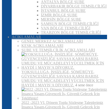
ANTALYA BÖLGE ŞUBE
DİYARBAKIR BÖLGE TEMSİLCİLİĞİ
İSTANBUL BÖLGE ŞUBE
İZMİR BÖLGE ŞUBE
MERSİN BÖLGE ŞUBE
SAMSUN BÖLGE TEMSİLCİLİĞİ
VAN BÖLGE TEMSİLCİLİĞİ
TRABZON BÖLGE TEMSİLCİLİĞİ
AÇIKLAMALAR
GENEL MERKEZ AÇIKLAMALARI
KESK AÇIKLAMALARI
ŞUBE VE TEMSİLCİLİK AÇIKLAMALARI
YOKSULLUĞA, İŞSİZLİĞE, SÖMÜRÜYE,
GÜVENCESİZLİĞE SAVAŞA KARŞI BARIŞI,
UMUDU VE MÜCADELEYİ YÜCELTMEK İÇİN
HAYDİ 1 MAYIS’A DİYORUZ.
4 sene önce
2022 -2023 VI. Dönem Toplu Sözleşme Taleplerimiz
İnsanca Yaşam-Güvenceli İş- Güvenli Gelecek İçin