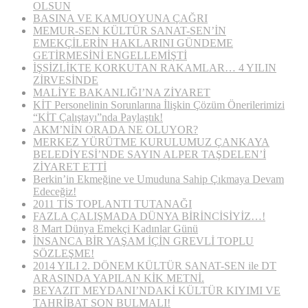
OLSUN
BASINA VE KAMUOYUNA ÇAĞRI
MEMUR-SEN KÜLTÜR SANAT-SEN’İN
EMEKÇİLERİN HAKLARINI GÜNDEME
GETİRMESİNİ ENGELLEMİŞTİ
İŞSİZLİKTE KORKUTAN RAKAMLAR… 4 YILIN
ZİRVESİNDE
MALİYE BAKANLIĞI’NA ZİYARET
KİT Personelinin Sorunlarına İlişkin Çözüm Önerilerimizi
“KİT Çalıştayı”nda Paylaştık!
AKM’NİN ORADA NE OLUYOR?
MERKEZ YÜRÜTME KURULUMUZ ÇANKAYA
BELEDİYESİ’NDE SAYIN ALPER TAŞDELEN’İ
ZİYARET ETTİ
Berkin’in Ekmeğine ve Umuduna Sahip Çıkmaya Devam
Edeceğiz!
2011 TİS TOPLANTI TUTANAĞI
FAZLA ÇALIŞMADA DÜNYA BİRİNCİSİYİZ…!
8 Mart Dünya Emekçi Kadınlar Günü
İNSANCA BİR YAŞAM İÇİN GREVLİ TOPLU
SÖZLEŞME!
2014 YILI 2. DÖNEM KÜLTÜR SANAT-SEN ile DT
ARASINDA YAPILAN KİK METNİ.
BEYAZIT MEYDANI’NDAKİ KÜLTÜR KIYIMI VE
TAHRİBAT SON BULMALI!