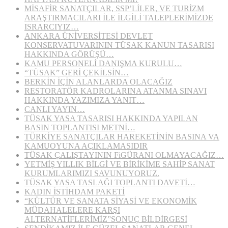
MİSAFİR SANATÇILAR, SSP’LİLER, VE TURİZM
ARAŞTIRMACILARI İLE İLGİLİ TALEPLERİMİZDE
ISRARCIYIZ…
ANKARA ÜNİVERSİTESİ DEVLET
KONSERVATUVARININ TÜSAK KANUN TASARISI
HAKKINDA GÖRÜŞÜ…
KAMU PERSONELİ DANIŞMA KURULU…
“TÜSAK” GERİ ÇEKİLSİN…
BERKİN İÇİN ALANLARDA OLACAĞIZ
RESTORATÖR KADROLARINA ATANMA SINAVI
HAKKINDA YAZIMIZA YANIT…
CANLI YAYIN…
TÜSAK YASA TASARISI HAKKINDA YAPILAN
BASIN TOPLANTISI METNİ…
TÜRKİYE SANATÇILAR HAREKETİNİN BASINA VA
KAMUOYUNA AÇIKLAMASIDIR
TÜSAK ÇALIŞTAYININ FiGÜRANI OLMAYACAĞIZ…
YETMİŞ YILLIK BİLGİ VE BİRİKİME SAHİP SANAT
KURUMLARIMIZI SAVUNUYORUZ.
TÜSAK YASA TASLAĞI TOPLANTI DAVETİ…
KADIN İSTİHDAM PAKETİ
“KÜLTÜR VE SANATA SİYASİ VE EKONOMİK
MÜDAHALELERE KARŞI
ALTERNATİFLERİMİZ”SONUÇ BİLDİRGESİ