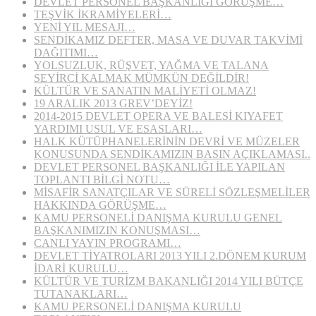
DEVLET PERSONEL BAŞKANLIĞI GÖRÜŞME…
TEŞVİK İKRAMİYELERİ…
YENİ YIL MESAJI…
SENDİKAMIZ DEFTER, MASA VE DUVAR TAKVİMİ
DAĞITIMI…
YOLSUZLUK, RÜŞVET, YAĞMA VE TALANA
SEYİRCİ KALMAK MÜMKÜN DEĞİLDİR!
KÜLTÜR VE SANATIN MALİYETİ OLMAZ!
19 ARALIK 2013 GREV’DEYİZ!
2014-2015 DEVLET OPERA VE BALESİ KIYAFET
YARDIMI USUL VE ESASLARI…
HALK KÜTÜPHANELERİNİN DEVRİ VE MÜZELER
KONUSUNDA SENDİKAMIZIN BASIN AÇIKLAMASI..
DEVLET PERSONEL BAŞKANLIĞI İLE YAPILAN
TOPLANTI BİLGİ NOTU…
MİSAFİR SANATÇILAR VE SÜRELİ SÖZLEŞMELİLER
HAKKINDA GÖRÜŞME…
KAMU PERSONELİ DANIŞMA KURULU GENEL
BAŞKANIMIZIN KONUŞMASI…
CANLI YAYIN PROGRAMI…
DEVLET TİYATROLARI 2013 YILI 2.DÖNEM KURUM
İDARİ KURULU…
KÜLTÜR VE TURİZM BAKANLIĞI 2014 YILI BÜTÇE
TUTANAKLARI…
KAMU PERSONELİ DANIŞMA KURULU