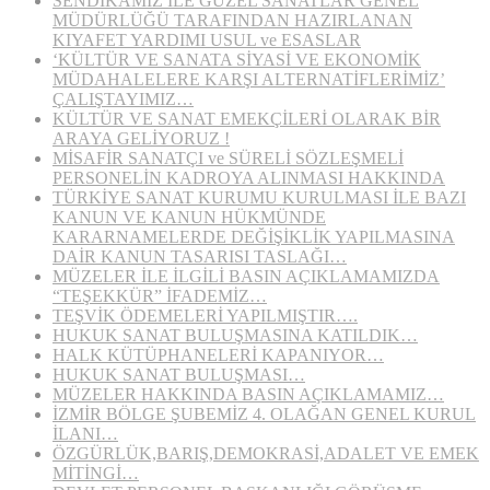
SENDİKAMIZ İLE GÜZEL SANATLAR GENEL
MÜDÜRLÜĞÜ TARAFINDAN HAZIRLANAN
KIYAFET YARDIMI USUL ve ESASLAR
‘KÜLTÜR VE SANATA SİYASİ VE EKONOMİK
MÜDAHALELERE KARŞI ALTERNATİFLERİMİZ’
ÇALIŞTAYIMIZ…
KÜLTÜR VE SANAT EMEKÇİLERİ OLARAK BİR
ARAYA GELİYORUZ !
MİSAFİR SANATÇI ve SÜRELİ SÖZLEŞMELİ
PERSONELİN KADROYA ALINMASI HAKKINDA
TÜRKİYE SANAT KURUMU KURULMASI İLE BAZI
KANUN VE KANUN HÜKMÜNDE
KARARNAMELERDE DEĞİŞİKLİK YAPILMASINA
DAİR KANUN TASARISI TASLAĞI…
MÜZELER İLE İLGİLİ BASIN AÇIKLAMAMIZDA
“TEŞEKKÜR” İFADEMİZ…
TEŞVİK ÖDEMELERİ YAPILMIŞTIR….
HUKUK SANAT BULUŞMASINA KATILDIK…
HALK KÜTÜPHANELERİ KAPANIYOR…
HUKUK SANAT BULUŞMASI…
MÜZELER HAKKINDA BASIN AÇIKLAMAMIZ…
İZMİR BÖLGE ŞUBEMİZ 4. OLAĞAN GENEL KURUL
İLANI…
ÖZGÜRLÜK,BARIŞ,DEMOKRASİ,ADALET VE EMEK
MİTİNGİ…