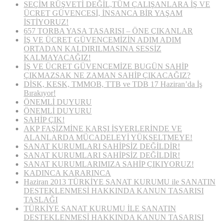
SEÇİM RÜŞVETİ DEĞİL,TÜM ÇALIŞANLARA İŞ VE
ÜCRET GÜVENCESİ, İNSANCA BİR YAŞAM
İSTİYORUZ!
657 TORBA YASA TASARISI – ÖNE ÇIKANLAR
İŞ VE ÜCRET GÜVENCEMİZİN ADIM ADIM
ORTADAN KALDIRILMASINA SESSİZ
KALMAYACAĞIZ!
İŞ VE ÜCRET GÜVENCEMİZE BUGÜN SAHİP
ÇIKMAZSAK NE ZAMAN SAHİP ÇIKACAĞIZ?
DİSK, KESK, TMMOB, TTB ve TDB 17 Haziran’da İş
Bırakıyor!
ÖNEMLİ DUYURU
ÖNEMLİ DUYURU
SAHİP ÇIK!
AKP FAŞİZMİNE KARŞI İŞYERLERİNDE VE
ALANLARDA MÜCADELEYİ YÜKSELTMEYE!
SANAT KURUMLARI SAHİPSİZ DEĞİLDİR!
SANAT KURUMLARI SAHİPSİZ DEĞİLDİR!
SANAT KURUMLARIMIZA SAHİP ÇIKIYORUZ!
KADINCA KARARINCA
Haziran 2013 TÜRKİYE SANAT KURUMU ile SANATIN
DESTEKLENMESİ HAKKINDA KANUN TASARISI
TASLAĞI
TÜRKİYE SANAT KURUMU İLE SANATIN
DESTEKLENMESİ HAKKINDA KANUN TASARISI