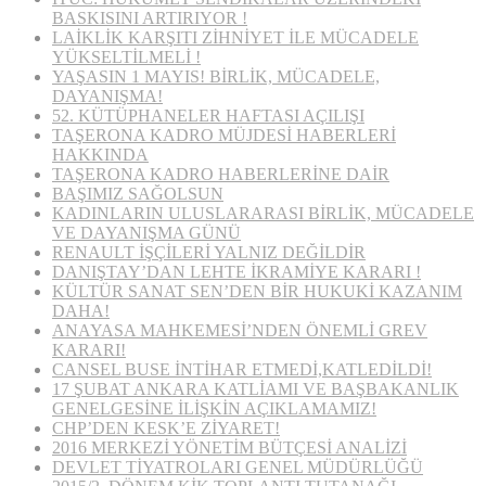
BASKISINI ARTIRIYOR !
LAİKLİK KARŞITI ZİHNİYET İLE MÜCADELE
YÜKSELTİLMELİ !
YAŞASIN 1 MAYIS! BİRLİK, MÜCADELE,
DAYANIŞMA!
52. KÜTÜPHANELER HAFTASI AÇILIŞI
TAŞERONA KADRO MÜJDESİ HABERLERİ
HAKKINDA
TAŞERONA KADRO HABERLERİNE DAİR
BAŞIMIZ SAĞOLSUN
KADINLARIN ULUSLARARASI BİRLİK, MÜCADELE
VE DAYANIŞMA GÜNÜ
RENAULT İŞÇİLERİ YALNIZ DEĞİLDİR
DANIŞTAY’DAN LEHTE İKRAMİYE KARARI !
KÜLTÜR SANAT SEN’DEN BİR HUKUKİ KAZANIM
DAHA!
ANAYASA MAHKEMESİ’NDEN ÖNEMLİ GREV
KARARI!
CANSEL BUSE İNTİHAR ETMEDİ,KATLEDİLDİ!
17 ŞUBAT ANKARA KATLİAMI VE BAŞBAKANLIK
GENELGESİNE İLİŞKİN AÇIKLAMAMIZ!
CHP’DEN KESK’E ZİYARET!
2016 MERKEZİ YÖNETİM BÜTÇESİ ANALİZİ
DEVLET TİYATROLARI GENEL MÜDÜRLÜĞÜ