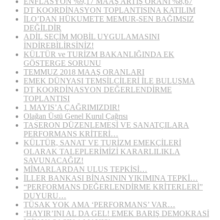
ENFLASYON %9,17 MAAŞ ARTIŞ ORANI %8,67
DT KOORDİNASYON TOPLANTISINA KATILIM
İLO’DAN HÜKUMETE MEMUR-SEN BAĞIMSIZ
DEĞİLDİR
ADİL SEÇİM MOBİL UYGULAMASINI
İNDİREBİLİRSİNİZ!
KÜLTÜR ve TURİZM BAKANLIĞINDA EK
GÖSTERGE SORUNU
TEMMUZ 2018 MAAŞ ORANLARI
EMEK DÜNYASI TEMSİLCİLERİ İLE BULUŞMA
DT KOORDİNASYON DEĞERLENDİRME
TOPLANTISI
1 MAYIS’A ÇAĞRIMIZDIR!
Olağan Üstü Genel Kurul Çağrısı
TAŞERON DÜZENLEMESİ VE SANATÇILARA
PERFORMANS KRİTERİ…
KÜLTÜR, SANAT VE TURİZM EMEKÇİLERİ
OLARAK TALEPLERİMİZİ KARARLILIKLA
SAVUNACAĞIZ!
MİMARLARDAN ULUS TEPKİSİ…
İLLER BANKASI BİNASININ YIKIMINA TEPKİ…
“PERFORMANS DEĞERLENDİRME KRİTERLERİ”
DUYURU…
TÜSAK YOK AMA ‘PERFORMANS’ VAR…
‘HAYIR’INI AL DA GEL! EMEK BARIŞ DEMOKRASİ