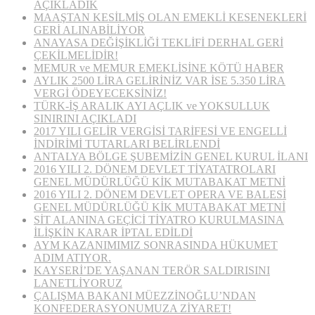
AÇIKLADIK
MAAŞTAN KESİLMİŞ OLAN EMEKLİ KESENEKLERİ
GERİ ALINABİLİYOR
ANAYASA DEĞİŞİKLİĞİ TEKLİFİ DERHAL GERİ
ÇEKİLMELİDİR!
MEMUR ve MEMUR EMEKLİSİNE KÖTÜ HABER
AYLIK 2500 LİRA GELİRİNİZ VAR İSE 5.350 LİRA
VERGİ ÖDEYECEKSİNİZ!
TÜRK-İŞ ARALIK AYI AÇLIK ve YOKSULLUK
SINIRINI AÇIKLADI
2017 YILI GELİR VERGİSİ TARİFESİ VE ENGELLİ
İNDİRİMİ TUTARLARI BELİRLENDİ
ANTALYA BÖLGE ŞUBEMİZİN GENEL KURUL İLANI
2016 YILI 2. DÖNEM DEVLET TİYATATROLARI
GENEL MÜDÜRLÜĞÜ KİK MUTABAKAT METNİ
2016 YILI 2. DÖNEM DEVLET OPERA VE BALESİ
GENEL MÜDÜRLÜĞÜ KİK MUTABAKAT METNİ
SİT ALANINA GEÇİCİ TİYATRO KURULMASINA
İLİŞKİN KARAR İPTAL EDİLDİ
AYM KAZANIMIMIZ SONRASINDA HÜKUMET
ADIM ATIYOR.
KAYSERİ’DE YAŞANAN TERÖR SALDIRISINI
LANETLİYORUZ
ÇALIŞMA BAKANI MÜEZZİNOĞLU’NDAN
KONFEDERASYONUMUZA ZİYARET!