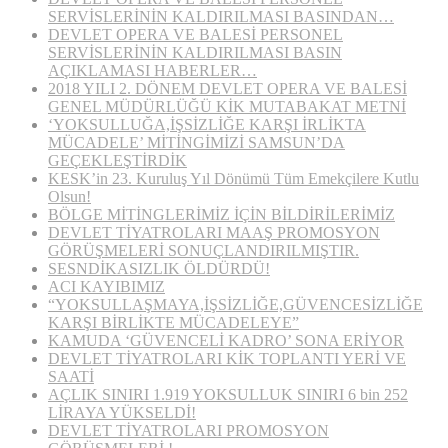
SERVİSLERİNİN KALDIRILMASI BASINDAN…
DEVLET OPERA VE BALESİ PERSONEL
SERVİSLERİNİN KALDIRILMASI BASIN
AÇIKLAMASI HABERLER…
2018 YILI 2. DÖNEM DEVLET OPERA VE BALESİ
GENEL MÜDÜRLÜĞÜ KİK MUTABAKAT METNİ
‘YOKSULLUĞA,İŞSİZLİĞE KARŞI İRLİKTA
MÜCADELE’ MİTİNGİMİZİ SAMSUN’DA
GEÇEKLEŞTİRDİK
KESK’in 23. Kuruluş Yıl Dönümü Tüm Emekçilere Kutlu
Olsun!
BÖLGE MİTİNGLERİMİZ İÇİN BİLDİRİLERİMİZ
DEVLET TİYATROLARI MAAŞ PROMOSYON
GÖRÜŞMELERİ SONUÇLANDIRILMIŞTIR.
SESNDİKASIZLIK ÖLDÜRDÜ!
ACI KAYIBIMIZ
“YOKSULLAŞMAYA,İŞSİZLİĞE,GÜVENCESİZLİĞE
KARŞI BİRLİKTE MÜCADELEYE”
KAMUDA ‘GÜVENCELİ KADRO’ SONA ERİYOR
DEVLET TİYATROLARI KİK TOPLANTI YERİ VE
SAATİ
AÇLIK SINIRI 1.919 YOKSULLUK SINIRI 6 bin 252
LİRAYA YÜKSELDİ!
DEVLET TİYATROLARI PROMOSYON