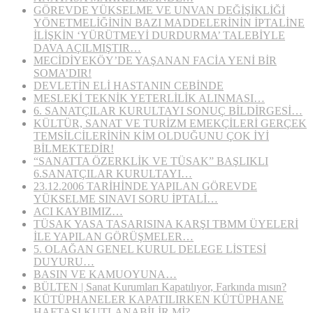
GÖREVDE YÜKSELME VE UNVAN DEĞİŞİKLİĞİ
YÖNETMELİĞİNİN BAZI MADDELERİNİN İPTALİNE
İLİŞKİN ‘YÜRÜTMEYİ DURDURMA’ TALEBİYLE
DAVA AÇILMIŞTIR…
MECİDİYEKÖY’DE YAŞANAN FACİA YENİ BİR
SOMA’DIR!
DEVLETİN ELİ HASTANIN CEBİNDE
MESLEKİ TEKNİK YETERLİLİK ALINMASI…
6. SANATÇILAR KURULTAYI SONUÇ BİLDİRGESİ…
KÜLTÜR, SANAT VE TURİZM EMEKÇİLERİ GERÇEK
TEMSİLCİLERİNİN KİM OLDUĞUNU ÇOK İYİ
BİLMEKTEDİR!
“SANATTA ÖZERKLİK VE TÜSAK” BAŞLIKLI
6.SANATÇILAR KURULTAYI…
23.12.2006 TARİHİNDE YAPILAN GÖREVDE
YÜKSELME SINAVI SORU İPTALİ…
ACI KAYBIMIZ…
TÜSAK YASA TASARISINA KARŞI TBMM ÜYELERİ
İLE YAPILAN GÖRÜŞMELER…
5. OLAĞAN GENEL KURUL DELEGE LİSTESİ
DUYURU…
BASIN VE KAMUOYUNA…
BÜLTEN | Sanat Kurumları Kapatılıyor, Farkında mısın?
KÜTÜPHANELER KAPATILIRKEN KÜTÜPHANE
HAFTASI KUTLANABİLİR Mİ?