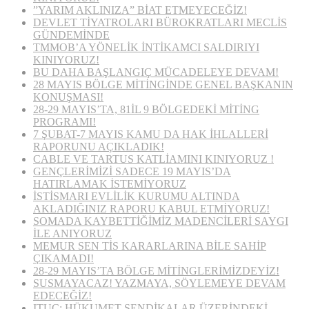
”YARIM AKLINIZA” BİAT ETMEYECEĞİZ!
DEVLET TİYATROLARI BÜROKRATLARI MECLİS
GÜNDEMİNDE
TMMOB’A YÖNELİK İNTİKAMCI SALDIRIYI
KINIYORUZ!
BU DAHA BAŞLANGIÇ MÜCADELEYE DEVAM!
28 MAYIS BÖLGE MİTİNGİNDE GENEL BAŞKANIN
KONUŞMASI!
28-29 MAYIS’TA, 81İL 9 BÖLGEDEKİ MİTİNG
PROGRAMI!
7 ŞUBAT-7 MAYIS KAMU DA HAK İHLALLERİ
RAPORUNU AÇIKLADIK!
CABLE VE TARTUS KATLİAMINI KINIYORUZ !
GENÇLERİMİZİ SADECE 19 MAYIS’DA
HATIRLAMAK İSTEMİYORUZ
İSTİSMARI EVLİLİK KURUMU ALTINDA
AKLADIĞINIZ RAPORU KABUL ETMİYORUZ!
SOMADA KAYBETTİĞİMİZ MADENCİLERİ SAYGI
İLE ANIYORUZ
MEMUR SEN TİS KARARLARINA BİLE SAHİP
ÇIKAMADI!
28-29 MAYIS’TA BÖLGE MİTİNGLERİMİZDEYİZ!
SUSMAYACAZ! YAZMAYA, SÖYLEMEYE DEVAM
EDECEĞİZ!
ITUC: HÜKUMET SENDİKALAR ÜZERİNDEKİ