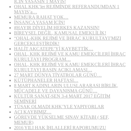
İÇİN YAŞASIN 1 MAYIS!
OHAL KHK’ler REJİMİNDE REFERANDUMDAN 1
MAYIS’a…
MEMURA RAHAT YOK…
İNSANCA YAŞAM İÇİN!
#HAYIR DİYELİM HERKES KAZANSIN!
BİREYSEL DEĞİL, KAMUSAL EMEKLİLİK!
“OHAL-KHK REJİMİ VE İHRAÇ KURULTAYI’MIZI
GERÇEKLEŞTİRDİK!
HALİT AKÇATEPE’Yİ KAYBETTİK…
OHAL, KHK REJİMİ VE KAMU EMEKÇİLERİ İHRAÇ
KURULTAYI PROGRAM…
OHAL, KHK REJİMİ VE KAMU EMEKÇİLERİ İHRAÇ
KURULTAYI BASIN AÇIKLAMASI…
27 MART DÜNYA TİYATROLAR GÜNÜ…
KÜTÜPHANELER HAFTASI…
8 MART KADINLARIN ULUSLARARASI BİRLİK,
MÜCADELE VE DAYANIŞMA GÜNÜ…
KÜLTÜR SANAT-SEN 3-4 MART 2017 EĞİTİM
SEMİNERİ
TÜSAK OLMADI KHK’YLE YAPIYORLAR
ACI KAYBIMIZ…
GÖREVDE YÜKSELME SINAV KİTABI ( ŞEF,
MEMUR)
2016 YILI HAK İHLALLERİ RAPORUMUZU