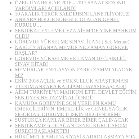
ÖZEL TİYATROLAR 2016 – 2017 SANAT SEZONU
YARDIMLARI AÇIKLANDI
10 ARALIK TERÖR SALDIRISINI LANETLİYORUZ!
ANKARA BÖLGE ŞUBESİ 6. OLAĞAN GENEL
KURULU…
SENDİKAL EYLEME CEZA AİHM’DE YİNE MAHKUM
OLDU
GÖREVDE YÜKSELME SINAVI İLANI ( Şef, Memur)
NAKLEN ATANAN MEMUR NE ZAMAN GÖREVE
BAŞLAR?
GÖREVDE YÜKSELME VE UNVAN DEĞİŞİKLİĞİ
SINAV KİTABI
MEMURLAR ENFLASYON FARKI ZAMMI ALACAK
MI?
EKİM 2016 AÇLIK ve YOKSULLUK ARAŞTIRMASI
10 EKİM ANKARA KATLİAMI DAVASI BAŞLADI!
AİHM TÜRKİYE’Yİ MAHKUM ETTİ, DEVLET EĞİTİM
SEN ÜYESİNE TAZMİNAT ÖDEDİ!
KAMUDA GÖREVİNE SON VERİLEN KAMU
EMEKÇİLERİNİN, EMEKLİLİK ve GENEL SAĞLIK
SİGORTASI DURUMU İLİŞKİN BİLGİENDİRME
SUSTUKÇA KAPILAR BİRER BİRER ÇALINACAK
SENDİKAMIZ 6. OLAĞAN GENEL KURUL SEÇİM
SÜRECİ BAŞLAMIŞTIR!
HÜKÜMET KAMUDA SİYASİ KADROLAŞMAYA SON