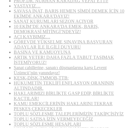
PROF.DR. NURHAN KARADAĞ VEFAT ETTİ!
YASTAYIZ…
SAVAŞA İNAT, BARIŞ HEMEN ŞİMDİ DEMEK İÇİN 10
EKİMDE ANKARA’DAYIZ!
SANAT KURUMLARI SEZON AÇIYOR
10 EKİM’DE ANKARA’DA EMEK, BARIŞ,
DEMOKRASİ MİTİNGİ’NDEYİZ!
ACI KAYBIMIZ…
GÖREVDE YÜKSELME SINAVINA BAŞVURAN
ADAYLAR İLE İLGİLİ DUYURU
BASINA VE KAMUOYUNA
ARTIK YETER! DAHA FAZLA TABUT TAŞIMAK
İSTEMİYORUZ!
Sanat cahillerine, sanatçı düşmanlarına karşı Levent
Üzümcü’nün yanındayız!
KESK-DİSK-TMMOB-TTB:
HÜKUMETİN TEKLİFİ ENFLASYON ORANININ
ALTINDADIR.
HAKLARIMIZI BİRLİKTE GASP EDİP, BİRLİKTE
KAÇTILAR!
KAMU EMEKÇİLERİNİN HAKLARINI TEKRAR
PEŞKEŞ ÇEKEÇEKLER
TOPLU SÖZLEŞME TALEPLERİMİZİN TAKİPÇİSİYİZ
TOPLU SATIŞA İZİN VERMEYECEĞİZ
TOPLU SÖZLEŞME HESAPLARI