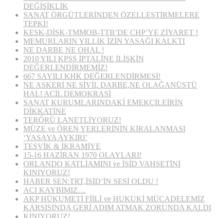
DEĞİŞİKLİK
SANAT ÖRGÜTLERİNDEN ÖZELLEŞTİRMELERE
TEPKİ!
KESK-DİSK-TMMOB-TTB’DE CHP’YE ZİYARET !
MEMURLARIN YILLIK İZİN YASAĞI KALKTI
NE DARBE NE OHAL !
2010 YILI KPSS İPTALİNE İLİŞKİN
DEĞERLENDİRMEMİZ!
667 SAYILI KHK DEĞERLENDİRMESİ!
NE ASKERİ NE SİVİL DARBE,NE OLAĞANÜSTÜ
HAL! ACİL DEMOKRASİ
SANAT KURUMLARINDAKİ EMEKÇİLEİRİN
DİKKATİNE
TERÖRÜ LANETLİYORUZ!
MÜZE ve ÖREN YERLERİNİN KİRALANMASI
‘YASAYA AYKIRI’
TEŞVİK & İKRAMİYE
15-16 HAZİRAN 1970 OLAYLARI!
ORLANDO KATLİAMINI ve İŞİD VAHŞETİNİ
KINIYORUZ!
HABER SEN:TRT,İŞİD’İN SESİ OLDU !
ACI KAYBIMIZ…
AKP HÜKUMETİ FİİLİ ve HUKUKİ MÜCADELEMİZ
KARŞISINDA GERİ ADIM ATMAK ZORUNDA KALDI
KINIYORUZ!