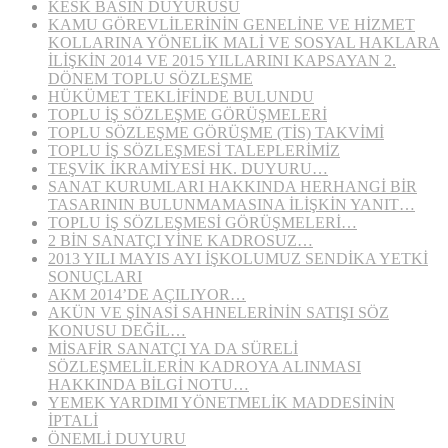
KESK BASIN DUYURUSU
KAMU GÖREVLİLERİNİN GENELİNE VE HİZMET
KOLLARINA YÖNELİK MALİ VE SOSYAL HAKLARA
İLİŞKİN 2014 VE 2015 YILLARINI KAPSAYAN 2.
DÖNEM TOPLU SÖZLEŞME
HÜKÜMET TEKLİFİNDE BULUNDU
TOPLU İŞ SÖZLEŞME GÖRÜŞMELERİ
TOPLU SÖZLEŞME GÖRÜŞME (TİS) TAKVİMİ
TOPLU İŞ SÖZLEŞMESİ TALEPLERİMİZ
TEŞVİK İKRAMİYESİ HK. DUYURU…
SANAT KURUMLARI HAKKINDA HERHANGİ BİR
TASARININ BULUNMAMASINA İLİŞKİN YANIT…
TOPLU İŞ SÖZLEŞMESİ GÖRÜŞMELERİ…
2 BİN SANATÇI YİNE KADROSUZ…
2013 YILI MAYIS AYI İŞKOLUMUZ SENDİKA YETKİ
SONUÇLARI
AKM 2014’DE AÇILIYOR…
AKÜN VE ŞİNASİ SAHNELERİNİN SATIŞI SÖZ
KONUSU DEĞİL…
MİSAFİR SANATÇI YA DA SÜRELİ
SÖZLEŞMELİLERİN KADROYA ALINMASI
HAKKINDA BİLGİ NOTU…
YEMEK YARDIMI YÖNETMELİK MADDESİNİN
İPTALİ
ÖNEMLİ DUYURU