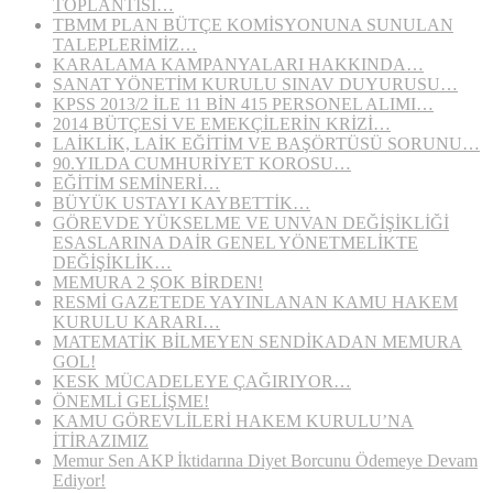
TOPLANTISI…
TBMM PLAN BÜTÇE KOMİSYONUNA SUNULAN
TALEPLERİMİZ…
KARALAMA KAMPANYALARI HAKKINDA…
SANAT YÖNETİM KURULU SINAV DUYURUSU…
KPSS 2013/2 İLE 11 BİN 415 PERSONEL ALIMI…
2014 BÜTÇESİ VE EMEKÇİLERİN KRİZİ…
LAİKLİK, LAİK EĞİTİM VE BAŞÖRTÜSÜ SORUNU…
90.YILDA CUMHURİYET KOROSU…
EĞİTİM SEMİNERİ…
BÜYÜK USTAYI KAYBETTİK…
GÖREVDE YÜKSELME VE UNVAN DEĞİŞİKLİĞİ
ESASLARINA DAİR GENEL YÖNETMELİKTE
DEĞİŞİKLİK…
MEMURA 2 ŞOK BİRDEN!
RESMİ GAZETEDE YAYINLANAN KAMU HAKEM
KURULU KARARI…
MATEMATİK BİLMEYEN SENDİKADAN MEMURA
GOL!
KESK MÜCADELEYE ÇAĞIRIYOR…
ÖNEMLİ GELİŞME!
KAMU GÖREVLİLERİ HAKEM KURULU’NA
İTİRAZIMIZ
Memur Sen AKP İktidarına Diyet Borcunu Ödemeye Devam
Ediyor!