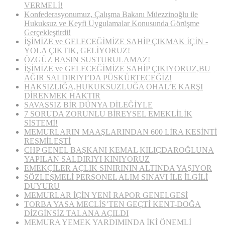
VERMELİ!
Konfederasyonumuz, Çalışma Bakanı Müezzinoğlu ile
Hukuksuz ve Keyfi Uygulamalar Konusunda Görüşme
Gerçekleştirdi!
İŞİMİZE ve GELECEĞİMİZE SAHİP ÇIKMAK İÇİN ­­­
YOLA ÇIKTIK, GELİYORUZ!
ÖZGÜZ BASIN SUSTURULAMAZ!
İŞİMİZE ve GELECEĞİMİZE SAHİP ÇIKIYORUZ,BU
AĞIR SALDIRIYI’DA PÜSKÜRTECEĞİZ!
HAKSIZLIĞA,HUKUKSUZLUĞA OHAL’E KARŞI
DİRENMEK HAKTIR
SAVAŞSIZ BİR DÜNYA DİLEĞİYLE
7 SORUDA ZORUNLU BİREYSEL EMEKLİLİK
SİSTEMİ!
MEMURLARIN MAAŞLARINDAN 600 LİRA KESİNTİ
RESMİLEŞTİ
CHP GENEL BAŞKANI KEMAL KILIÇDAROĞLUNA
YAPILAN SALDIRIYI KINIYORUZ
EMEKÇİLER AÇLIK SINIRININ ALTINDA YAŞIYOR
SÖZLEŞMELİ PERSONEL ALIM SINAVI İLE İLGİLİ
DUYURU
MEMURLAR İÇİN YENİ RAPOR GENELGESİ
TORBA YASA MECLİS’TEN GEÇTİ KENT-DOĞA
DİZGİNSİZ TALANA AÇILDI
MEMURA YEMEK YARDIMINDA İKİ ÖNEMLİ