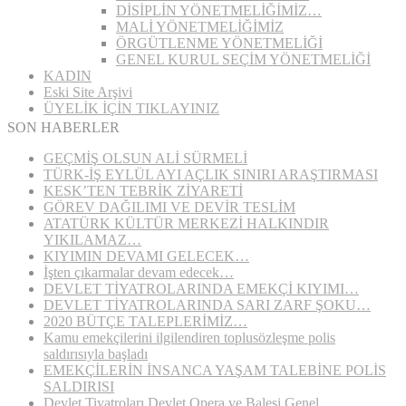
DİSİPLİN YÖNETMELİĞİMİZ…
MALİ YÖNETMELİĞİMİZ
ÖRGÜTLENME YÖNETMELİĞİ
GENEL KURUL SEÇİM YÖNETMELİĞİ
KADIN
Eski Site Arşivi
ÜYELİK İÇİN TIKLAYINIZ
SON HABERLER
GEÇMİŞ OLSUN ALİ SÜRMELİ
TÜRK-İŞ EYLÜL AYI AÇLIK SINIRI ARAŞTIRMASI
KESK’TEN TEBRİK ZİYARETİ
GÖREV DAĞILIMI VE DEVİR TESLİM
ATATÜRK KÜLTÜR MERKEZİ HALKINDIR
YIKILAMAZ…
KIYIMIN DEVAMI GELECEK…
İşten çıkarmalar devam edecek…
DEVLET TİYATROLARINDA EMEKÇİ KIYIMI…
DEVLET TİYATROLARINDA SARI ZARF ŞOKU…
2020 BÜTÇE TALEPLERİMİZ…
Kamu emekçilerini ilgilendiren toplusözleşme polis
saldırısıyla başladı
EMEKÇİLERİN İNSANCA YAŞAM TALEBİNE POLİS
SALDIRISI
Devlet Tiyatroları Devlet Opera ve Balesi Genel