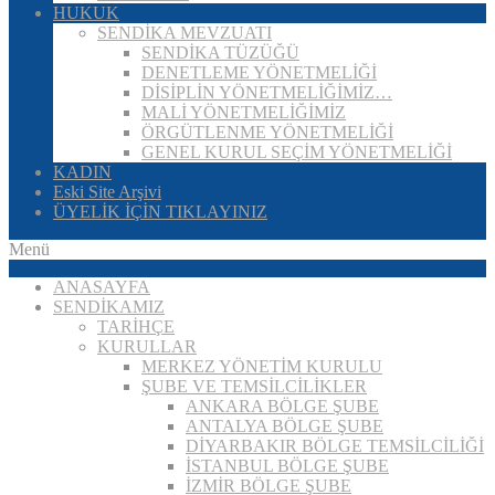
HUKUK
SENDİKA MEVZUATI
SENDİKA TÜZÜĞÜ
DENETLEME YÖNETMELİĞİ
DİSİPLİN YÖNETMELİĞİMİZ…
MALİ YÖNETMELİĞİMİZ
ÖRGÜTLENME YÖNETMELİĞİ
GENEL KURUL SEÇİM YÖNETMELİĞİ
KADIN
Eski Site Arşivi
ÜYELİK İÇİN TIKLAYINIZ
Menü
ANASAYFA
SENDİKAMIZ
TARİHÇE
KURULLAR
MERKEZ YÖNETİM KURULU
ŞUBE VE TEMSİLCİLİKLER
ANKARA BÖLGE ŞUBE
ANTALYA BÖLGE ŞUBE
DİYARBAKIR BÖLGE TEMSİLCİLİĞİ
İSTANBUL BÖLGE ŞUBE
İZMİR BÖLGE ŞUBE