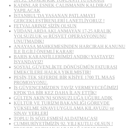
2015/2. DÖNEM KİK TOPLANTI TUTANAĞI
KADINLAR ESNEK ÇALIŞMANIN KALDIRACI
YAPILACAK
İSTANBUL’DA YAŞANAN PATLAMAYI
GERÇEKLEŞTİRENLERİ LANETLİYORUZ !
FETVALARINIZ SİZİN OLSUN
VİJDANLARDA AKLANMAYAN 17-25 ARALIK
YOLSUZLUK ve RÜŞVET OPERASYONUNU
UNUTMADIK!
ANAYASA MAHKEMESİNDEN HARCIRAH KANUNU
İLE İLGİLİ ÖNEMLİ KARAR!
BARIŞ KARANFİLLERİMİZİ ANDIK! YASTAYIZ!
İSYANDAYIZ!
SOSYAL GÜVENLİKTE DÖNÜŞÜMÜN FATURASI
EMEKÇİLERE,HALKA YIKILMIŞTIR!
PEŞİN,TEK SEFERDE BİR KİŞİYE 1700 TL MAAŞ
PROMOSYONU.
İŞ GÜVENCEMİZDEN TAVİZ VERMEYECEĞİMİZİ
KPDK’DA BİR KEZ DAHA İLAN ETTİK!
GÜLTEN AKIN’NI SONSUZLUĞA UĞURLADIK
KÜLTÜR VE TURİZM BAKANLIĞI GÖREVDE
YÜKSELME SINAVI UYGULAMA KILAVUZU ve
SINAV YERLERİ
TOPLU İŞ SÖZLEŞMESİ ALDATMACASI
CUMHURİYETİMİZİN 92. YILI KUTLU OLSUN !