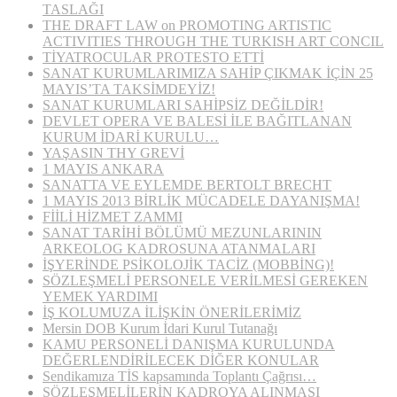
TASLAĞI
THE DRAFT LAW on PROMOTING ARTISTIC
ACTIVITIES THROUGH THE TURKISH ART CONCIL
TİYATROCULAR PROTESTO ETTİ
SANAT KURUMLARIMIZA SAHİP ÇIKMAK İÇİN 25
MAYIS’TA TAKSİMDEYİZ!
SANAT KURUMLARI SAHİPSİZ DEĞİLDİR!
DEVLET OPERA VE BALESİ İLE BAĞITLANAN
KURUM İDARİ KURULU…
YAŞASIN THY GREVİ
1 MAYIS ANKARA
SANATTA VE EYLEMDE BERTOLT BRECHT
1 MAYIS 2013 BİRLİK MÜCADELE DAYANIŞMA!
FİİLİ HİZMET ZAMMI
SANAT TARİHİ BÖLÜMÜ MEZUNLARININ
ARKEOLOG KADROSUNA ATANMALARI
İŞYERİNDE PSİKOLOJİK TACİZ (MOBBİNG)!
SÖZLEŞMELİ PERSONELE VERİLMESİ GEREKEN
YEMEK YARDIMI
İŞ KOLUMUZA İLİŞKİN ÖNERİLERİMİZ
Mersin DOB Kurum İdari Kurul Tutanağı
KAMU PERSONELİ DANIŞMA KURULUNDA
DEĞERLENDİRİLECEK DİĞER KONULAR
Sendikamıza TİS kapsamında Toplantı Çağrısı…
SÖZLEŞMELİLERİN KADROYA ALINMASI