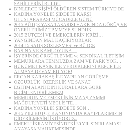
SAHİPLERİNİ BULDU
BİNLERCE KİŞİYİ ÖLDÜREN SİSTEM TÜRKİYE’DE
KADINA YÖNELİK ŞİDDETE KARŞI
ULUSLARARASI MÜCADELE GÜNÜ
2015 BÜTÇE YASA TASARISI HAKKINDA GÖRÜŞ VE
ÖNERİLERİMİZ TBMM’YE SUNDUK
2015 BÜTÇESİ VE EMEKÇİLERİN KRİZİ…
YANGINDAN MAL KAÇIRIYORLAR!
2014-15 SATIŞ SÖZLEŞMESİ ve BÜTÇE
BASINA VE KAMUOYUNA…
İŞYERİNDE ÖRGÜTLENME ve SENDİKAL İLETİŞİM
MEMURLARA TEMMUZDA ZAM VE FARK YOK…
HÜKÜMET KAŞIK İLE VERDİKLERİNİ KEPÇE İLE
ALMAYA DEVAM EDİYOR!
ERCAN KARAKAŞ İLE YAPILAN GÖRÜŞME…
ÖZGÜRLÜK, ÖZERKLİK VE SANAT
EĞİTİM ALANI DİNİ KURALLARA GÖRE
BİÇİMLENDİRİLEMEZ!
MEMURUN VE EMEKLİNİN MAAŞ ZAMMI
MAĞDURİYETİ MECLİS’TE…
KADINA YÖNELİK ŞİDDETE SON…
2015 YILI BÜTÇE KANUNUNDA KAYIPLARIMIZIN
GİDERİLMESİNİ İSTİYORUZ..
EMEKLİ İKRAMİYESİNDEKİ 30 YIL SINIRLAMASI
ANAYASA MAHKEMESİNDE…