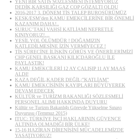
YENİ BİR SATIŞ SÖZLEŞMESİ İSTEMİYORUZ
DEDİK,KARŞILIĞI GAZ COP GÖZALTI OLDU
2016-2017 3. DÖNEM TİS TALEP BUROŞÜRÜMÜZ
KESK/ESM’den KAMU EMEKÇİLERİNE BİR ÖNEMLİ
KAZANIM DAHA!..
SURUÇ’TAKİ VAHŞİ KATLİAMI NEFRETLE
KINIYORUZ!…
YEŞİL YOL ÖLÜMDÜR ! DOĞAMIZIN
KATLEDİLMESİNE İZİN VERMİYECEZ !
TİS SÜRECİNE İLİŞKİN GÖRÜŞ VE ÖNERİLERİMİZİ
CHP GENEL BAŞKANI KILIÇDAROĞLU İLE
PAYLAŞTIK!
KAMU EMEKÇİLERİ 12 AY ÇALIŞIP 11 AY MAAŞ
ALDI!
KAZA DEĞİL,KADER DEĞİL;”KATLİAM”
KAMU EMEKÇİSİNİN KAYIPLARI BÜYÜYEREK
DEVAM EDECEK
KÜLTÜR ve TURİZM BAKANLIĞI SÖZLEŞMELİ
PERSONEL ALIMI HAKKINDA DUYURU
Kültür ve Turizm Bakanlığı Görevde Yükselme Sınavı
Duyurusu (Temmuz 2015)
ITUC: TÜRKİYE İŞÇİ HAKLARININ GÜVENCE
ALTINDA OLMADIĞI BİR ÜLKE!
15-16 HAZİRAN DİRENİŞİNİ MÜCADELEMİZDE
YAŞATIYORUZ!