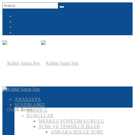
ANASAYFA
SENDİKAMIZ
TARİHÇE
KURULLAR
MERKEZ YÖNETİM KURULU
ŞUBE VE TEMSİLCİLİKLER
ANKARA BÖLGE ŞUBE