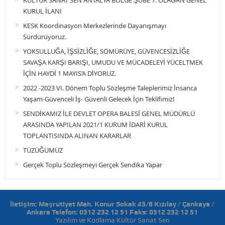
KÜLTÜR SANAT SEN ANTALYA BÖLGE ŞUBE 7. OLAĞAN GENEL
KURUL İLANI
KESK Koordinasyon Merkezlerinde Dayanışmayı
Sürdürüyoruz.
YOKSULLUĞA, İŞSİZLİĞE, SÖMÜRÜYE, GÜVENCESİZLİĞE
SAVAŞA KARŞI BARIŞI, UMUDU VE MÜCADELEYİ YÜCELTMEK
İÇİN HAYDİ 1 MAYIS’A DİYORUZ.
2022 -2023 VI. Dönem Toplu Sözleşme Taleplerimiz İnsanca
Yaşam-Güvenceli İş- Güvenli Gelecek İçin Teklifimiz!
SENDİKAMIZ İLE DEVLET OPERA BALESİ GENEL MÜDÜRLÜ
ARASINDA YAPILAN 2021/1 KURUM İDARİ KURUL
TOPLANTISINDA ALINAN KARARLAR
TÜZÜĞÜMÜZ
Gerçek Toplu Sözleşmeyi Gerçek Sendika Yapar
İletişim: Meşrutiyet Mah. Konur Sokak 43/8 Kızılay / Çankaya /
Ankara Telefon: 0312 232 12 51 Faks: 0312 232 12 51
Yazılım ve Kodlama Kültür Sanat Sen