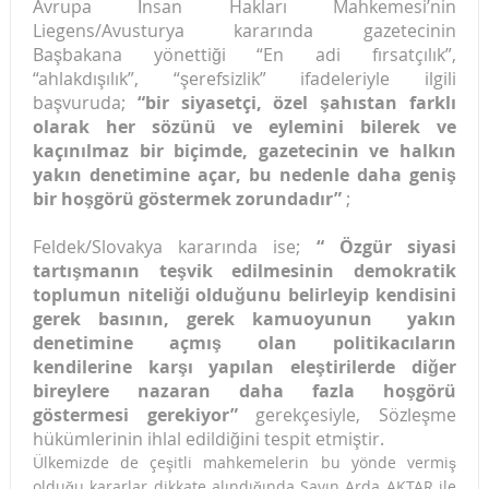
Avrupa İnsan Hakları Mahkemesi’nin
Liegens/Avusturya kararında gazetecinin
Başbakana yönettiği “En adi fırsatçılık”,
“ahlakdışılık”, “şerefsizlik” ifadeleriyle ilgili
başvuruda;
“bir siyasetçi, özel şahıstan farklı
olarak her sözünü ve eylemini bilerek ve
kaçınılmaz bir biçimde, gazetecinin ve halkın
yakın denetimine açar, bu nedenle daha geniş
bir hoşgörü göstermek zorundadır”
;
Feldek/Slovakya kararında ise;
“ Özgür siyasi
tartışmanın teşvik edilmesinin demokratik
toplumun niteliği olduğunu belirleyip kendisini
gerek basının, gerek kamuoyunun yakın
denetimine açmış olan politikacıların
kendilerine karşı yapılan eleştirilerde diğer
bireylere nazaran daha fazla hoşgörü
göstermesi gerekiyor”
gerekçesiyle, Sözleşme
hükümlerinin ihlal edildiğini tespit etmiştir.
Ülkemizde de çeşitli mahkemelerin bu yönde vermiş
olduğu kararlar dikkate alındığında Sayın Arda AKTAR ile