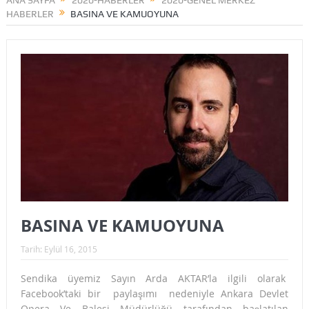
ANA SAYFA
2020-HABERLER
2020-GENEL MERKEZ
HABERLER
BASINA VE KAMUOYUNA
BASINA VE KAMUOYUNA
Tarih:
Eylül 16, 2015
Sendika üyemiz Sayın Arda AKTAR’la ilgili olarak
Facebook’taki bir paylaşımı nedeniyle Ankara Devlet
Opera Ve Balesi Müdürlüğü tarafından başlatılan