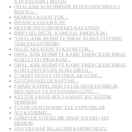
İÇİN YAŞASIN 1 MAYIS!
OHAL KHK’ler REJİMİNDE REFERANDUMDAN 1
MAYIS’a…
MEMURA RAHAT YOK…
İNSANCA YAŞAM İÇİN!
#HAYIR DİYELİM HERKES KAZANSIN!
BİREYSEL DEĞİL, KAMUSAL EMEKLİLİK!
“OHAL-KHK REJİMİ VE İHRAÇ KURULTAYI’MIZI
GERÇEKLEŞTİRDİK!
HALİT AKÇATEPE’Yİ KAYBETTİK…
OHAL, KHK REJİMİ VE KAMU EMEKÇİLERİ İHRAÇ
KURULTAYI PROGRAM…
OHAL, KHK REJİMİ VE KAMU EMEKÇİLERİ İHRAÇ
KURULTAYI BASIN AÇIKLAMASI…
27 MART DÜNYA TİYATROLAR GÜNÜ…
KÜTÜPHANELER HAFTASI…
8 MART KADINLARIN ULUSLARARASI BİRLİK,
MÜCADELE VE DAYANIŞMA GÜNÜ…
KÜLTÜR SANAT-SEN 3-4 MART 2017 EĞİTİM
SEMİNERİ
TÜSAK OLMADI KHK’YLE YAPIYORLAR
ACI KAYBIMIZ…
GÖREVDE YÜKSELME SINAV KİTABI ( ŞEF,
MEMUR)
2016 YILI HAK İHLALLERİ RAPORUMUZU