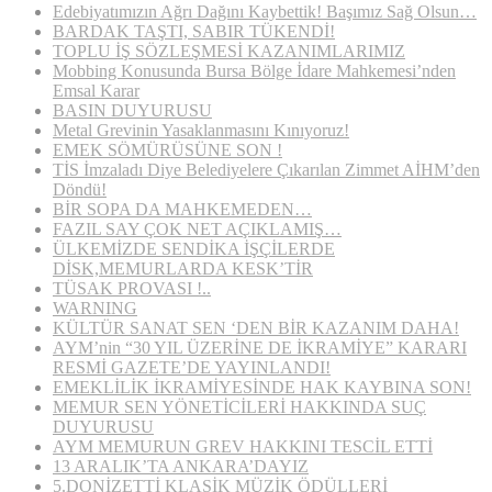
Edebiyatımızın Ağrı Dağını Kaybettik! Başımız Sağ Olsun…
BARDAK TAŞTI, SABIR TÜKENDİ!
TOPLU İŞ SÖZLEŞMESİ KAZANIMLARIMIZ
Mobbing Konusunda Bursa Bölge İdare Mahkemesi’nden
Emsal Karar
BASIN DUYURUSU
Metal Grevinin Yasaklanmasını Kınıyoruz!
EMEK SÖMÜRÜSÜNE SON !
TİS İmzaladı Diye Belediyelere Çıkarılan Zimmet AİHM’den
Döndü!
BİR SOPA DA MAHKEMEDEN…
FAZIL SAY ÇOK NET AÇIKLAMIŞ…
ÜLKEMİZDE SENDİKA İŞÇİLERDE
DİSK,MEMURLARDA KESK’TİR
TÜSAK PROVASI !..
WARNING
KÜLTÜR SANAT SEN ‘DEN BİR KAZANIM DAHA!
AYM’nin “30 YIL ÜZERİNE DE İKRAMİYE” KARARI
RESMİ GAZETE’DE YAYINLANDI!
EMEKLİLİK İKRAMİYESİNDE HAK KAYBINA SON!
MEMUR SEN YÖNETİCİLERİ HAKKINDA SUÇ
DUYURUSU
AYM MEMURUN GREV HAKKINI TESCİL ETTİ
13 ARALIK’TA ANKARA’DAYIZ
5.DONİZETTİ KLASİK MÜZİK ÖDÜLLERİ