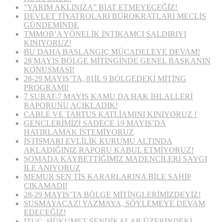
”YARIM AKLINIZA” BİAT ETMEYECEĞİZ!
DEVLET TİYATROLARI BÜROKRATLARI MECLİS
GÜNDEMİNDE
TMMOB’A YÖNELİK İNTİKAMCI SALDIRIYI
KINIYORUZ!
BU DAHA BAŞLANGIÇ MÜCADELEYE DEVAM!
28 MAYIS BÖLGE MİTİNGİNDE GENEL BAŞKANIN
KONUŞMASI!
28-29 MAYIS’TA, 81İL 9 BÖLGEDEKİ MİTİNG
PROGRAMI!
7 ŞUBAT-7 MAYIS KAMU DA HAK İHLALLERİ
RAPORUNU AÇIKLADIK!
CABLE VE TARTUS KATLİAMINI KINIYORUZ !
GENÇLERİMİZİ SADECE 19 MAYIS’DA
HATIRLAMAK İSTEMİYORUZ
İSTİSMARI EVLİLİK KURUMU ALTINDA
AKLADIĞINIZ RAPORU KABUL ETMİYORUZ!
SOMADA KAYBETTİĞİMİZ MADENCİLERİ SAYGI
İLE ANIYORUZ
MEMUR SEN TİS KARARLARINA BİLE SAHİP
ÇIKAMADI!
28-29 MAYIS’TA BÖLGE MİTİNGLERİMİZDEYİZ!
SUSMAYACAZ! YAZMAYA, SÖYLEMEYE DEVAM
EDECEĞİZ!
ITUC: HÜKUMET SENDİKALAR ÜZERİNDEKİ