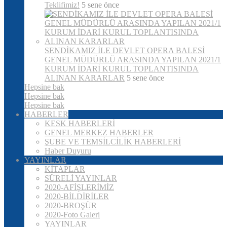
Teklifimiz!
5 sene önce
SENDİKAMIZ İLE DEVLET OPERA BALESİ
GENEL MÜDÜRLÜ ARASINDA YAPILAN 2021/1
KURUM İDARİ KURUL TOPLANTISINDA
ALINAN KARARLAR
5 sene önce
Hepsine bak
Hepsine bak
Hepsine bak
HABERLER
KESK HABERLERİ
GENEL MERKEZ HABERLER
ŞUBE VE TEMSİLCİLİK HABERLERİ
Haber Duyuru
YAYINLAR
KİTAPLAR
SÜRELİ YAYINLAR
2020-AFİŞLERİMİZ
2020-BİLDİRİLER
2020-BROŞÜR
2020-Foto Galeri
YAYINLAR