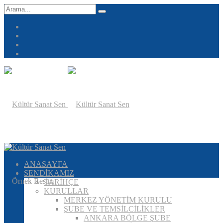
ANASAYFA
SENDİKAMIZ
TARİHÇE
KURULLAR
MERKEZ YÖNETİM KURULU
ŞUBE VE TEMSİLCİLİKLER
ANKARA BÖLGE ŞUBE