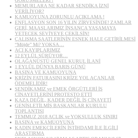
GÖRÜŞMELERİ !
MEMURLARA NE KADAR SENDİKA İZNİ
VERİLİYOR?
KAMUOYUNA ZORUNLU AÇIKLAMA !
ENFLASYON SON 16 YILIN ZİRVESİNDE! ZAMLAR
GERİ, MAAŞLARIMIZ İNSANCA YAŞAMAYA
YETECEK SEVİYEYE ÇEKİLSİN!
ÇALIŞMA SAATLERİNİN ESNEK HALE GETİRİLMESİ
“Müjde” Mi? YOKSA…
ACI KAYIPLARIMIZ
12 EYLÜL SÜRÜYOR…
OLAĞANÜSTÜ GENEL KURUL İLANİ
1 EYLÜL DÜNYA BARIŞ GÜNÜ
BASINA VE KAMUOYUNA
KRİZİN FATURASINI KRİZE YOL AÇANLAR
ÖDEMELİDİR!
SENDİKAMIZ ve EMEK ÖRGÜTLERİ İŞ
CİNAYETLERİNİ PROTESTO ETTİ
KAZA DEĞİL, KADER DEĞİL İŞ CİNAYETİ
GENİŞLETİLMİŞ BAŞKANLAR KURULU
TOPLANTISI
TEMMUZ 2018 AÇLIK ve YOKSULLUK SINIRI
BASINA ve KAMUOYUNA
KADIN EMEKÇİLERİN İSTİHDAMI İLE İLGİLİ
ARAŞTIRMA