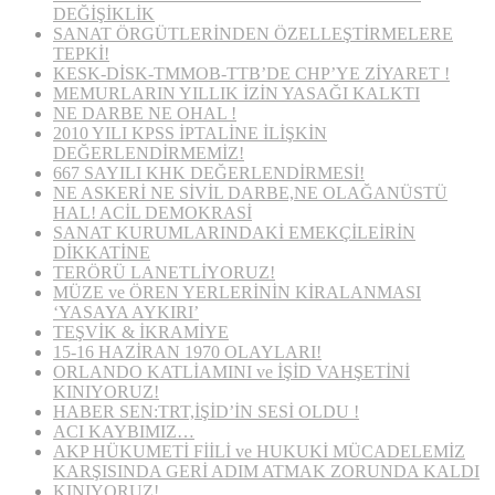
DEĞİŞİKLİK
SANAT ÖRGÜTLERİNDEN ÖZELLEŞTİRMELERE
TEPKİ!
KESK-DİSK-TMMOB-TTB’DE CHP’YE ZİYARET !
MEMURLARIN YILLIK İZİN YASAĞI KALKTI
NE DARBE NE OHAL !
2010 YILI KPSS İPTALİNE İLİŞKİN
DEĞERLENDİRMEMİZ!
667 SAYILI KHK DEĞERLENDİRMESİ!
NE ASKERİ NE SİVİL DARBE,NE OLAĞANÜSTÜ
HAL! ACİL DEMOKRASİ
SANAT KURUMLARINDAKİ EMEKÇİLEİRİN
DİKKATİNE
TERÖRÜ LANETLİYORUZ!
MÜZE ve ÖREN YERLERİNİN KİRALANMASI
‘YASAYA AYKIRI’
TEŞVİK & İKRAMİYE
15-16 HAZİRAN 1970 OLAYLARI!
ORLANDO KATLİAMINI ve İŞİD VAHŞETİNİ
KINIYORUZ!
HABER SEN:TRT,İŞİD’İN SESİ OLDU !
ACI KAYBIMIZ…
AKP HÜKUMETİ FİİLİ ve HUKUKİ MÜCADELEMİZ
KARŞISINDA GERİ ADIM ATMAK ZORUNDA KALDI
KINIYORUZ!