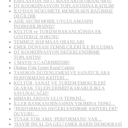
ENFLASYON %9,17 MAAŞ ARTIŞ ORANI %8,67
DT KOORDİNASYON TOPLANTISINA KATILIM
İLO’DAN HÜKUMETE MEMUR-SEN BAĞIMSIZ
DEĞİLDİR
ADİL SEÇİM MOBİL UYGULAMASINI
İNDİREBİLİRSİNİZ!
KÜLTÜR ve TURİZM BAKANLIĞINDA EK
GÖSTERGE SORUNU
TEMMUZ 2018 MAAŞ ORANLARI
EMEK DÜNYASI TEMSİLCİLERİ İLE BULUŞMA
DT KOORDİNASYON DEĞERLENDİRME
TOPLANTISI
1 MAYIS’A ÇAĞRIMIZDIR!
Olağan Üstü Genel Kurul Çağrısı
TAŞERON DÜZENLEMESİ VE SANATÇILARA
PERFORMANS KRİTERİ…
KÜLTÜR, SANAT VE TURİZM EMEKÇİLERİ
OLARAK TALEPLERİMİZİ KARARLILIKLA
SAVUNACAĞIZ!
MİMARLARDAN ULUS TEPKİSİ…
İLLER BANKASI BİNASININ YIKIMINA TEPKİ…
“PERFORMANS DEĞERLENDİRME KRİTERLERİ”
DUYURU…
TÜSAK YOK AMA ‘PERFORMANS’ VAR…
‘HAYIR’INI AL DA GEL! EMEK BARIŞ DEMOKRASİ