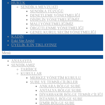
HUKUK
SENDİKA MEVZUATI
SENDİKA TÜZÜĞÜ
DENETLEME YÖNETMELİĞİ
DİSİPLİN YÖNETMELİĞİMİZ…
MALİ YÖNETMELİĞİMİZ
ÖRGÜTLENME YÖNETMELİĞİ
GENEL KURUL SEÇİM YÖNETMELİĞİ
KADIN
Eski Site Arşivi
ÜYELİK İÇİN TIKLAYINIZ
Menü
ANASAYFA
SENDİKAMIZ
TARİHÇE
KURULLAR
MERKEZ YÖNETİM KURULU
ŞUBE VE TEMSİLCİLİKLER
ANKARA BÖLGE ŞUBE
ANTALYA BÖLGE ŞUBE
DİYARBAKIR BÖLGE TEMSİLCİLİĞİ
İSTANBUL BÖLGE ŞUBE
İZMİR BÖLGE ŞUBE