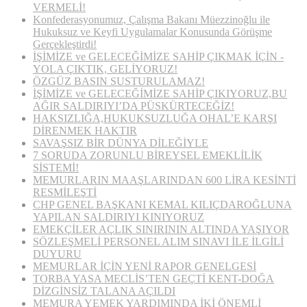
VERMELİ!
Konfederasyonumuz, Çalışma Bakanı Müezzinoğlu ile
Hukuksuz ve Keyfi Uygulamalar Konusunda Görüşme
Gerçekleştirdi!
İŞİMİZE ve GELECEĞİMİZE SAHİP ÇIKMAK İÇİN ­­­
YOLA ÇIKTIK, GELİYORUZ!
ÖZGÜZ BASIN SUSTURULAMAZ!
İŞİMİZE ve GELECEĞİMİZE SAHİP ÇIKIYORUZ,BU
AĞIR SALDIRIYI’DA PÜSKÜRTECEĞİZ!
HAKSIZLIĞA,HUKUKSUZLUĞA OHAL’E KARŞI
DİRENMEK HAKTIR
SAVAŞSIZ BİR DÜNYA DİLEĞİYLE
7 SORUDA ZORUNLU BİREYSEL EMEKLİLİK
SİSTEMİ!
MEMURLARIN MAAŞLARINDAN 600 LİRA KESİNTİ
RESMİLEŞTİ
CHP GENEL BAŞKANI KEMAL KILIÇDAROĞLUNA
YAPILAN SALDIRIYI KINIYORUZ
EMEKÇİLER AÇLIK SINIRININ ALTINDA YAŞIYOR
SÖZLEŞMELİ PERSONEL ALIM SINAVI İLE İLGİLİ
DUYURU
MEMURLAR İÇİN YENİ RAPOR GENELGESİ
TORBA YASA MECLİS’TEN GEÇTİ KENT-DOĞA
DİZGİNSİZ TALANA AÇILDI
MEMURA YEMEK YARDIMINDA İKİ ÖNEMLİ