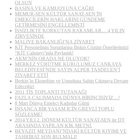
OLSUN
BASINA VE KAMUOYUNA ÇAĞRI
MEMUR-SEN KÜLTÜR SANAT-SEN’İN
EMEKÇİLERİN HAKLARINI GÜNDEME
GETİRMESİNİ ENGELLEMİŞTİ
İŞSİZLİKTE KORKUTAN RAKAMLAR… 4 YILIN
ZİRVESİNDE
MALİYE BAKANLIĞI’NA ZİYARET
KİT Personelinin Sorunlarına İlişkin Çözüm Önerilerimizi
“KİT Çalıştayı”nda Paylaştık!
AKM’NİN ORADA NE OLUYOR?
MERKEZ YÜRÜTME KURULUMUZ ÇANKAYA
BELEDİYESİ’NDE SAYIN ALPER TAŞDELEN’İ
ZİYARET ETTİ
Berkin’in Ekmeğine ve Umuduna Sahip Çıkmaya Devam
Edeceğiz!
2011 TİS TOPLANTI TUTANAĞI
FAZLA ÇALIŞMADA DÜNYA BİRİNCİSİYİZ…!
8 Mart Dünya Emekçi Kadınlar Günü
İNSANCA BİR YAŞAM İÇİN GREVLİ TOPLU
SÖZLEŞME!
2014 YILI 2. DÖNEM KÜLTÜR SANAT-SEN ile DT
ARASINDA YAPILAN KİK METNİ.
BEYAZIT MEYDANI’NDAKİ KÜLTÜR KIYIMI VE
TAHRİBAT SON BULMALI!