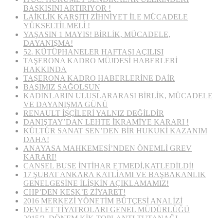
BASKISINI ARTIRIYOR !
LAİKLİK KARŞITI ZİHNİYET İLE MÜCADELE
YÜKSELTİLMELİ !
YAŞASIN 1 MAYIS! BİRLİK, MÜCADELE,
DAYANIŞMA!
52. KÜTÜPHANELER HAFTASI AÇILIŞI
TAŞERONA KADRO MÜJDESİ HABERLERİ
HAKKINDA
TAŞERONA KADRO HABERLERİNE DAİR
BAŞIMIZ SAĞOLSUN
KADINLARIN ULUSLARARASI BİRLİK, MÜCADELE
VE DAYANIŞMA GÜNÜ
RENAULT İŞÇİLERİ YALNIZ DEĞİLDİR
DANIŞTAY’DAN LEHTE İKRAMİYE KARARI !
KÜLTÜR SANAT SEN’DEN BİR HUKUKİ KAZANIM
DAHA!
ANAYASA MAHKEMESİ’NDEN ÖNEMLİ GREV
KARARI!
CANSEL BUSE İNTİHAR ETMEDİ,KATLEDİLDİ!
17 ŞUBAT ANKARA KATLİAMI VE BAŞBAKANLIK
GENELGESİNE İLİŞKİN AÇIKLAMAMIZ!
CHP’DEN KESK’E ZİYARET!
2016 MERKEZİ YÖNETİM BÜTÇESİ ANALİZİ
DEVLET TİYATROLARI GENEL MÜDÜRLÜĞÜ