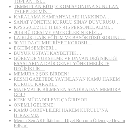
TOPLANTISI…
TBMM PLAN BÜTÇE KOMİSYONUNA SUNULAN
TALEPLERİMİZ…
KARALAMA KAMPANYALARI HAKKINDA…
SANAT YÖNETİM KURULU SINAV DUYURUSU…
KPSS 2013/2 İLE 11 BİN 415 PERSONEL ALIMI…
2014 BÜTÇESİ VE EMEKÇİLERİN KRİZİ…
LAİKLİK, LAİK EĞİTİM VE BAŞÖRTÜSÜ SORUNU…
90.YILDA CUMHURİYET KOROSU…
EĞİTİM SEMİNERİ…
BÜYÜK USTAYI KAYBETTİK…
GÖREVDE YÜKSELME VE UNVAN DEĞİŞİKLİĞİ
ESASLARINA DAİR GENEL YÖNETMELİKTE
DEĞİŞİKLİK…
MEMURA 2 ŞOK BİRDEN!
RESMİ GAZETEDE YAYINLANAN KAMU HAKEM
KURULU KARARI…
MATEMATİK BİLMEYEN SENDİKADAN MEMURA
GOL!
KESK MÜCADELEYE ÇAĞIRIYOR…
ÖNEMLİ GELİŞME!
KAMU GÖREVLİLERİ HAKEM KURULU’NA
İTİRAZIMIZ
Memur Sen AKP İktidarına Diyet Borcunu Ödemeye Devam
Ediyor!