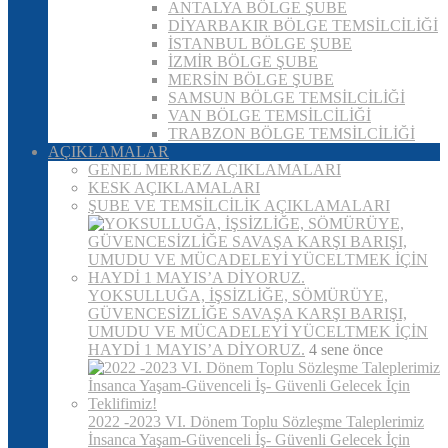
ANTALYA BÖLGE ŞUBE
DİYARBAKIR BÖLGE TEMSİLCİLİĞİ
İSTANBUL BÖLGE ŞUBE
İZMİR BÖLGE ŞUBE
MERSİN BÖLGE ŞUBE
SAMSUN BÖLGE TEMSİLCİLİĞİ
VAN BÖLGE TEMSİLCİLİĞİ
TRABZON BÖLGE TEMSİLCİLİĞİ
AÇIKLAMALAR
GENEL MERKEZ AÇIKLAMALARI
KESK AÇIKLAMALARI
ŞUBE VE TEMSİLCİLİK AÇIKLAMALARI
YOKSULLUĞA, İŞSİZLİĞE, SÖMÜRÜYE,
GÜVENCESİZLİĞE SAVAŞA KARŞI BARIŞI,
UMUDU VE MÜCADELEYİ YÜCELTMEK İÇİN
HAYDİ 1 MAYIS’A DİYORUZ.
4 sene önce
2022 -2023 VI. Dönem Toplu Sözleşme Taleplerimiz
İnsanca Yaşam-Güvenceli İş- Güvenli Gelecek İçin