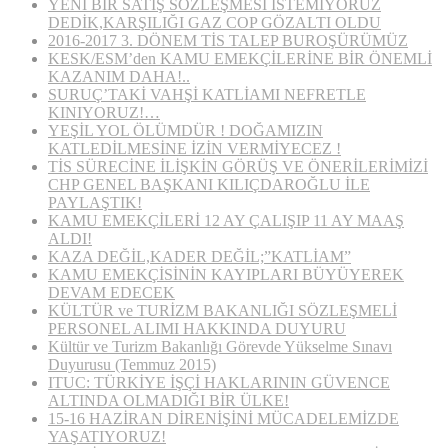
YENİ BİR SATIŞ SÖZLEŞMESİ İSTEMİYORUZ
DEDİK,KARŞILIĞI GAZ COP GÖZALTI OLDU
2016-2017 3. DÖNEM TİS TALEP BUROŞÜRÜMÜZ
KESK/ESM’den KAMU EMEKÇİLERİNE BİR ÖNEMLİ
KAZANIM DAHA!..
SURUÇ’TAKİ VAHŞİ KATLİAMI NEFRETLE
KINIYORUZ!…
YEŞİL YOL ÖLÜMDÜR ! DOĞAMIZIN
KATLEDİLMESİNE İZİN VERMİYECEZ !
TİS SÜRECİNE İLİŞKİN GÖRÜŞ VE ÖNERİLERİMİZİ
CHP GENEL BAŞKANI KILIÇDAROĞLU İLE
PAYLAŞTIK!
KAMU EMEKÇİLERİ 12 AY ÇALIŞIP 11 AY MAAŞ
ALDI!
KAZA DEĞİL,KADER DEĞİL;”KATLİAM”
KAMU EMEKÇİSİNİN KAYIPLARI BÜYÜYEREK
DEVAM EDECEK
KÜLTÜR ve TURİZM BAKANLIĞI SÖZLEŞMELİ
PERSONEL ALIMI HAKKINDA DUYURU
Kültür ve Turizm Bakanlığı Görevde Yükselme Sınavı
Duyurusu (Temmuz 2015)
ITUC: TÜRKİYE İŞÇİ HAKLARININ GÜVENCE
ALTINDA OLMADIĞI BİR ÜLKE!
15-16 HAZİRAN DİRENİŞİNİ MÜCADELEMİZDE
YAŞATIYORUZ!