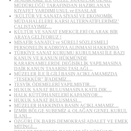
SENDİKAMIZ İLE GÜZEL SANATLAR GENEL
MÜDÜRLÜĞÜ TARAFINDAN HAZIRLANAN
KIYAFET YARDIMI USUL ve ESASLAR
‘KÜLTÜR VE SANATA SİYASİ VE EKONOMİK
MÜDAHALELERE KARŞI ALTERNATİFLERİMİZ’
ÇALIŞTAYIMIZ…
KÜLTÜR VE SANAT EMEKÇİLERİ OLARAK BİR
ARAYA GELİYORUZ !
MİSAFİR SANATÇI ve SÜRELİ SÖZLEŞMELİ
PERSONELİN KADROYA ALINMASI HAKKINDA
TÜRKİYE SANAT KURUMU KURULMASI İLE BAZI
KANUN VE KANUN HÜKMÜNDE
KARARNAMELERDE DEĞİŞİKLİK YAPILMASINA
DAİR KANUN TASARISI TASLAĞI…
MÜZELER İLE İLGİLİ BASIN AÇIKLAMAMIZDA
“TEŞEKKÜR” İFADEMİZ…
TEŞVİK ÖDEMELERİ YAPILMIŞTIR….
HUKUK SANAT BULUŞMASINA KATILDIK…
HALK KÜTÜPHANELERİ KAPANIYOR…
HUKUK SANAT BULUŞMASI…
MÜZELER HAKKINDA BASIN AÇIKLAMAMIZ…
İZMİR BÖLGE ŞUBEMİZ 4. OLAĞAN GENEL KURUL
İLANI…
ÖZGÜRLÜK,BARIŞ,DEMOKRASİ,ADALET VE EMEK
MİTİNGİ…