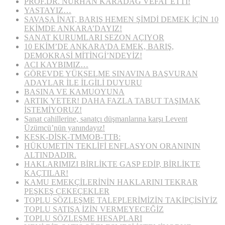
PROF.DR. NURHAN KARADAĞ VEFAT ETTİ!
YASTAYIZ…
SAVAŞA İNAT, BARIŞ HEMEN ŞİMDİ DEMEK İÇİN 10
EKİMDE ANKARA’DAYIZ!
SANAT KURUMLARI SEZON AÇIYOR
10 EKİM’DE ANKARA’DA EMEK, BARIŞ,
DEMOKRASİ MİTİNGİ’NDEYİZ!
ACI KAYBIMIZ…
GÖREVDE YÜKSELME SINAVINA BAŞVURAN
ADAYLAR İLE İLGİLİ DUYURU
BASINA VE KAMUOYUNA
ARTIK YETER! DAHA FAZLA TABUT TAŞIMAK
İSTEMİYORUZ!
Sanat cahillerine, sanatçı düşmanlarına karşı Levent
Üzümcü’nün yanındayız!
KESK-DİSK-TMMOB-TTB:
HÜKUMETİN TEKLİFİ ENFLASYON ORANININ
ALTINDADIR.
HAKLARIMIZI BİRLİKTE GASP EDİP, BİRLİKTE
KAÇTILAR!
KAMU EMEKÇİLERİNİN HAKLARINI TEKRAR
PEŞKEŞ ÇEKEÇEKLER
TOPLU SÖZLEŞME TALEPLERİMİZİN TAKİPÇİSİYİZ
TOPLU SATIŞA İZİN VERMEYECEĞİZ
TOPLU SÖZLEŞME HESAPLARI