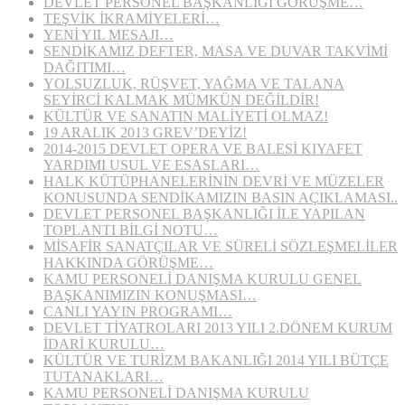
DEVLET PERSONEL BAŞKANLIĞI GÖRÜŞME…
TEŞVİK İKRAMİYELERİ…
YENİ YIL MESAJI…
SENDİKAMIZ DEFTER, MASA VE DUVAR TAKVİMİ
DAĞITIMI…
YOLSUZLUK, RÜŞVET, YAĞMA VE TALANA
SEYİRCİ KALMAK MÜMKÜN DEĞİLDİR!
KÜLTÜR VE SANATIN MALİYETİ OLMAZ!
19 ARALIK 2013 GREV’DEYİZ!
2014-2015 DEVLET OPERA VE BALESİ KIYAFET
YARDIMI USUL VE ESASLARI…
HALK KÜTÜPHANELERİNİN DEVRİ VE MÜZELER
KONUSUNDA SENDİKAMIZIN BASIN AÇIKLAMASI..
DEVLET PERSONEL BAŞKANLIĞI İLE YAPILAN
TOPLANTI BİLGİ NOTU…
MİSAFİR SANATÇILAR VE SÜRELİ SÖZLEŞMELİLER
HAKKINDA GÖRÜŞME…
KAMU PERSONELİ DANIŞMA KURULU GENEL
BAŞKANIMIZIN KONUŞMASI…
CANLI YAYIN PROGRAMI…
DEVLET TİYATROLARI 2013 YILI 2.DÖNEM KURUM
İDARİ KURULU…
KÜLTÜR VE TURİZM BAKANLIĞI 2014 YILI BÜTÇE
TUTANAKLARI…
KAMU PERSONELİ DANIŞMA KURULU