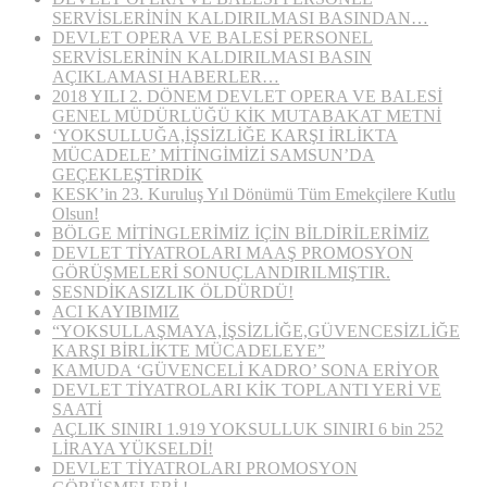
SERVİSLERİNİN KALDIRILMASI BASINDAN…
DEVLET OPERA VE BALESİ PERSONEL
SERVİSLERİNİN KALDIRILMASI BASIN
AÇIKLAMASI HABERLER…
2018 YILI 2. DÖNEM DEVLET OPERA VE BALESİ
GENEL MÜDÜRLÜĞÜ KİK MUTABAKAT METNİ
‘YOKSULLUĞA,İŞSİZLİĞE KARŞI İRLİKTA
MÜCADELE’ MİTİNGİMİZİ SAMSUN’DA
GEÇEKLEŞTİRDİK
KESK’in 23. Kuruluş Yıl Dönümü Tüm Emekçilere Kutlu
Olsun!
BÖLGE MİTİNGLERİMİZ İÇİN BİLDİRİLERİMİZ
DEVLET TİYATROLARI MAAŞ PROMOSYON
GÖRÜŞMELERİ SONUÇLANDIRILMIŞTIR.
SESNDİKASIZLIK ÖLDÜRDÜ!
ACI KAYIBIMIZ
“YOKSULLAŞMAYA,İŞSİZLİĞE,GÜVENCESİZLİĞE
KARŞI BİRLİKTE MÜCADELEYE”
KAMUDA ‘GÜVENCELİ KADRO’ SONA ERİYOR
DEVLET TİYATROLARI KİK TOPLANTI YERİ VE
SAATİ
AÇLIK SINIRI 1.919 YOKSULLUK SINIRI 6 bin 252
LİRAYA YÜKSELDİ!
DEVLET TİYATROLARI PROMOSYON