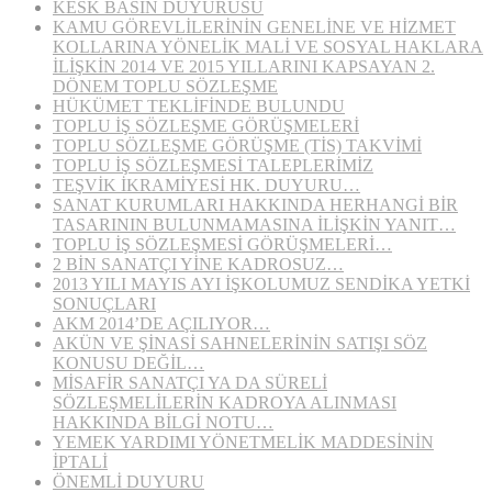
KESK BASIN DUYURUSU
KAMU GÖREVLİLERİNİN GENELİNE VE HİZMET
KOLLARINA YÖNELİK MALİ VE SOSYAL HAKLARA
İLİŞKİN 2014 VE 2015 YILLARINI KAPSAYAN 2.
DÖNEM TOPLU SÖZLEŞME
HÜKÜMET TEKLİFİNDE BULUNDU
TOPLU İŞ SÖZLEŞME GÖRÜŞMELERİ
TOPLU SÖZLEŞME GÖRÜŞME (TİS) TAKVİMİ
TOPLU İŞ SÖZLEŞMESİ TALEPLERİMİZ
TEŞVİK İKRAMİYESİ HK. DUYURU…
SANAT KURUMLARI HAKKINDA HERHANGİ BİR
TASARININ BULUNMAMASINA İLİŞKİN YANIT…
TOPLU İŞ SÖZLEŞMESİ GÖRÜŞMELERİ…
2 BİN SANATÇI YİNE KADROSUZ…
2013 YILI MAYIS AYI İŞKOLUMUZ SENDİKA YETKİ
SONUÇLARI
AKM 2014’DE AÇILIYOR…
AKÜN VE ŞİNASİ SAHNELERİNİN SATIŞI SÖZ
KONUSU DEĞİL…
MİSAFİR SANATÇI YA DA SÜRELİ
SÖZLEŞMELİLERİN KADROYA ALINMASI
HAKKINDA BİLGİ NOTU…
YEMEK YARDIMI YÖNETMELİK MADDESİNİN
İPTALİ
ÖNEMLİ DUYURU