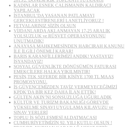
2015/2. DÖNEM KİK TOPLANTI TUTANAĞI
KADINLAR ESNEK ÇALIŞMANIN KALDIRACI
YAPILACAK
İSTANBUL’DA YAŞANAN PATLAMAYI
GERÇEKLEŞTİRENLERİ LANETLİYORUZ !
FETVALARINIZ SİZİN OLSUN
VİJDANLARDA AKLANMAYAN 17-25 ARALIK
YOLSUZLUK ve RÜŞVET OPERASYONUNU
UNUTMADIK!
ANAYASA MAHKEMESİNDEN HARCIRAH KANUNU
İLE İLGİLİ ÖNEMLİ KARAR!
BARIŞ KARANFİLLERİMİZİ ANDIK! YASTAYIZ!
İSYANDAYIZ!
SOSYAL GÜVENLİKTE DÖNÜŞÜMÜN FATURASI
EMEKÇİLERE,HALKA YIKILMIŞTIR!
PEŞİN,TEK SEFERDE BİR KİŞİYE 1700 TL MAAŞ
PROMOSYONU.
İŞ GÜVENCEMİZDEN TAVİZ VERMEYECEĞİMİZİ
KPDK’DA BİR KEZ DAHA İLAN ETTİK!
GÜLTEN AKIN’NI SONSUZLUĞA UĞURLADIK
KÜLTÜR VE TURİZM BAKANLIĞI GÖREVDE
YÜKSELME SINAVI UYGULAMA KILAVUZU ve
SINAV YERLERİ
TOPLU İŞ SÖZLEŞMESİ ALDATMACASI
CUMHURİYETİMİZİN 92. YILI KUTLU OLSUN !