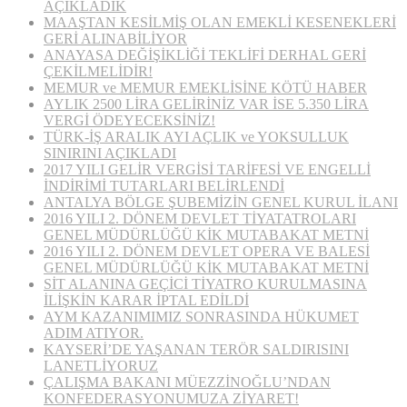
AÇIKLADIK
MAAŞTAN KESİLMİŞ OLAN EMEKLİ KESENEKLERİ
GERİ ALINABİLİYOR
ANAYASA DEĞİŞİKLİĞİ TEKLİFİ DERHAL GERİ
ÇEKİLMELİDİR!
MEMUR ve MEMUR EMEKLİSİNE KÖTÜ HABER
AYLIK 2500 LİRA GELİRİNİZ VAR İSE 5.350 LİRA
VERGİ ÖDEYECEKSİNİZ!
TÜRK-İŞ ARALIK AYI AÇLIK ve YOKSULLUK
SINIRINI AÇIKLADI
2017 YILI GELİR VERGİSİ TARİFESİ VE ENGELLİ
İNDİRİMİ TUTARLARI BELİRLENDİ
ANTALYA BÖLGE ŞUBEMİZİN GENEL KURUL İLANI
2016 YILI 2. DÖNEM DEVLET TİYATATROLARI
GENEL MÜDÜRLÜĞÜ KİK MUTABAKAT METNİ
2016 YILI 2. DÖNEM DEVLET OPERA VE BALESİ
GENEL MÜDÜRLÜĞÜ KİK MUTABAKAT METNİ
SİT ALANINA GEÇİCİ TİYATRO KURULMASINA
İLİŞKİN KARAR İPTAL EDİLDİ
AYM KAZANIMIMIZ SONRASINDA HÜKUMET
ADIM ATIYOR.
KAYSERİ’DE YAŞANAN TERÖR SALDIRISINI
LANETLİYORUZ
ÇALIŞMA BAKANI MÜEZZİNOĞLU’NDAN
KONFEDERASYONUMUZA ZİYARET!