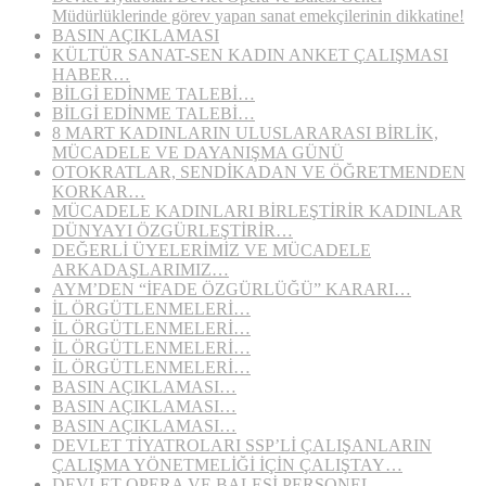
Müdürlüklerinde görev yapan sanat emekçilerinin dikkatine!
BASIN AÇIKLAMASI
KÜLTÜR SANAT-SEN KADIN ANKET ÇALIŞMASI
HABER…
BİLGİ EDİNME TALEBİ…
BİLGİ EDİNME TALEBİ…
8 MART KADINLARIN ULUSLARARASI BİRLİK,
MÜCADELE VE DAYANIŞMA GÜNÜ
OTOKRATLAR, SENDİKADAN VE ÖĞRETMENDEN
KORKAR…
MÜCADELE KADINLARI BİRLEŞTİRİR KADINLAR
DÜNYAYI ÖZGÜRLEŞTİRİR…
DEĞERLİ ÜYELERİMİZ VE MÜCADELE
ARKADAŞLARIMIZ…
AYM’DEN “İFADE ÖZGÜRLÜĞÜ” KARARI…
İL ÖRGÜTLENMELERİ…
İL ÖRGÜTLENMELERİ…
İL ÖRGÜTLENMELERİ…
İL ÖRGÜTLENMELERİ…
BASIN AÇIKLAMASI…
BASIN AÇIKLAMASI…
BASIN AÇIKLAMASI…
DEVLET TİYATROLARI SSP’Lİ ÇALIŞANLARIN
ÇALIŞMA YÖNETMELİĞİ İÇİN ÇALIŞTAY…
DEVLET OPERA VE BALESİ PERSONEL