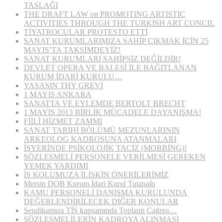
TASLAĞI
THE DRAFT LAW on PROMOTING ARTISTIC
ACTIVITIES THROUGH THE TURKISH ART CONCIL
TİYATROCULAR PROTESTO ETTİ
SANAT KURUMLARIMIZA SAHİP ÇIKMAK İÇİN 25
MAYIS’TA TAKSİMDEYİZ!
SANAT KURUMLARI SAHİPSİZ DEĞİLDİR!
DEVLET OPERA VE BALESİ İLE BAĞITLANAN
KURUM İDARİ KURULU…
YAŞASIN THY GREVİ
1 MAYIS ANKARA
SANATTA VE EYLEMDE BERTOLT BRECHT
1 MAYIS 2013 BİRLİK MÜCADELE DAYANIŞMA!
FİİLİ HİZMET ZAMMI
SANAT TARİHİ BÖLÜMÜ MEZUNLARININ
ARKEOLOG KADROSUNA ATANMALARI
İŞYERİNDE PSİKOLOJİK TACİZ (MOBBİNG)!
SÖZLEŞMELİ PERSONELE VERİLMESİ GEREKEN
YEMEK YARDIMI
İŞ KOLUMUZA İLİŞKİN ÖNERİLERİMİZ
Mersin DOB Kurum İdari Kurul Tutanağı
KAMU PERSONELİ DANIŞMA KURULUNDA
DEĞERLENDİRİLECEK DİĞER KONULAR
Sendikamıza TİS kapsamında Toplantı Çağrısı…
SÖZLEŞMELİLERİN KADROYA ALINMASI