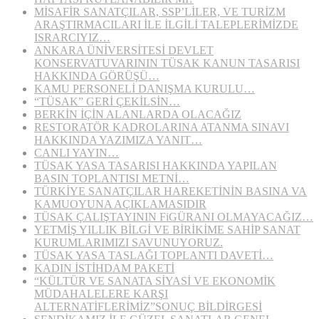
MİSAFİR SANATÇILAR, SSP’LİLER, VE TURİZM
ARAŞTIRMACILARI İLE İLGİLİ TALEPLERİMİZDE
ISRARCIYIZ…
ANKARA ÜNİVERSİTESİ DEVLET
KONSERVATUVARININ TÜSAK KANUN TASARISI
HAKKINDA GÖRÜŞÜ…
KAMU PERSONELİ DANIŞMA KURULU…
“TÜSAK” GERİ ÇEKİLSİN…
BERKİN İÇİN ALANLARDA OLACAĞIZ
RESTORATÖR KADROLARINA ATANMA SINAVI
HAKKINDA YAZIMIZA YANIT…
CANLI YAYIN…
TÜSAK YASA TASARISI HAKKINDA YAPILAN
BASIN TOPLANTISI METNİ…
TÜRKİYE SANATÇILAR HAREKETİNİN BASINA VA
KAMUOYUNA AÇIKLAMASIDIR
TÜSAK ÇALIŞTAYININ FiGÜRANI OLMAYACAĞIZ…
YETMİŞ YILLIK BİLGİ VE BİRİKİME SAHİP SANAT
KURUMLARIMIZI SAVUNUYORUZ.
TÜSAK YASA TASLAĞI TOPLANTI DAVETİ…
KADIN İSTİHDAM PAKETİ
“KÜLTÜR VE SANATA SİYASİ VE EKONOMİK
MÜDAHALELERE KARŞI
ALTERNATİFLERİMİZ”SONUÇ BİLDİRGESİ