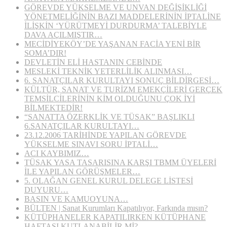
GÖREVDE YÜKSELME VE UNVAN DEĞİŞİKLİĞİ
YÖNETMELİĞİNİN BAZI MADDELERİNİN İPTALİNE
İLİŞKİN ‘YÜRÜTMEYİ DURDURMA’ TALEBİYLE
DAVA AÇILMIŞTIR…
MECİDİYEKÖY’DE YAŞANAN FACİA YENİ BİR
SOMA’DIR!
DEVLETİN ELİ HASTANIN CEBİNDE
MESLEKİ TEKNİK YETERLİLİK ALINMASI…
6. SANATÇILAR KURULTAYI SONUÇ BİLDİRGESİ…
KÜLTÜR, SANAT VE TURİZM EMEKÇİLERİ GERÇEK
TEMSİLCİLERİNİN KİM OLDUĞUNU ÇOK İYİ
BİLMEKTEDİR!
“SANATTA ÖZERKLİK VE TÜSAK” BAŞLIKLI
6.SANATÇILAR KURULTAYI…
23.12.2006 TARİHİNDE YAPILAN GÖREVDE
YÜKSELME SINAVI SORU İPTALİ…
ACI KAYBIMIZ…
TÜSAK YASA TASARISINA KARŞI TBMM ÜYELERİ
İLE YAPILAN GÖRÜŞMELER…
5. OLAĞAN GENEL KURUL DELEGE LİSTESİ
DUYURU…
BASIN VE KAMUOYUNA…
BÜLTEN | Sanat Kurumları Kapatılıyor, Farkında mısın?
KÜTÜPHANELER KAPATILIRKEN KÜTÜPHANE
HAFTASI KUTLANABİLİR Mİ?