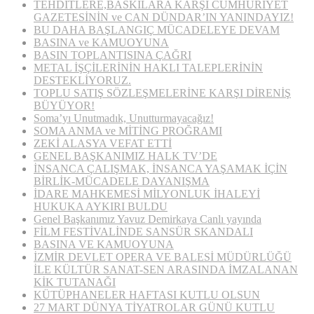
TEHDİTLERE,BASKILARA KARŞI CUMHURİYET
GAZETESİNİN ve CAN DÜNDAR’IN YANINDAYIZ!
BU DAHA BAŞLANGIÇ MÜCADELEYE DEVAM
BASINA ve KAMUOYUNA
BASIN TOPLANTISINA ÇAĞRI
METAL İŞÇİLERİNİN HAKLI TALEPLERİNİN
DESTEKLİYORUZ.
TOPLU SATIŞ SÖZLEŞMELERİNE KARŞI DİRENİŞ
BÜYÜYOR!
Soma’yı Unutmadık, Unutturmayacağız!
SOMA ANMA ve MİTİNG PROĞRAMI
ZEKİ ALASYA VEFAT ETTİ
GENEL BAŞKANIMIZ HALK TV’DE
İNSANCA ÇALIŞMAK, İNSANCA YAŞAMAK İÇİN
BİRLİK-MÜCADELE DAYANIŞMA
İDARE MAHKEMESİ MİLYONLUK İHALEYİ
HUKUKA AYKIRI BULDU
Genel Başkanımız Yavuz Demirkaya Canlı yayında
FİLM FESTİVALİNDE SANSÜR SKANDALI
BASINA VE KAMUOYUNA
İZMİR DEVLET OPERA VE BALESİ MÜDÜRLÜĞÜ
İLE KÜLTÜR SANAT-SEN ARASINDA İMZALANAN
KİK TUTANAĞI
KÜTÜPHANELER HAFTASI KUTLU OLSUN
27 MART DÜNYA TİYATROLAR GÜNÜ KUTLU