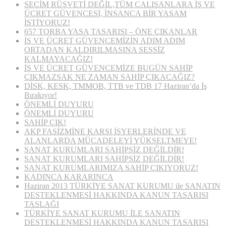
SEÇİM RÜŞVETİ DEĞİL,TÜM ÇALIŞANLARA İŞ VE
ÜCRET GÜVENCESİ, İNSANCA BİR YAŞAM
İSTİYORUZ!
657 TORBA YASA TASARISI – ÖNE ÇIKANLAR
İŞ VE ÜCRET GÜVENCEMİZİN ADIM ADIM
ORTADAN KALDIRILMASINA SESSİZ
KALMAYACAĞIZ!
İŞ VE ÜCRET GÜVENCEMİZE BUGÜN SAHİP
ÇIKMAZSAK NE ZAMAN SAHİP ÇIKACAĞIZ?
DİSK, KESK, TMMOB, TTB ve TDB 17 Haziran’da İş
Bırakıyor!
ÖNEMLİ DUYURU
ÖNEMLİ DUYURU
SAHİP ÇIK!
AKP FAŞİZMİNE KARŞI İŞYERLERİNDE VE
ALANLARDA MÜCADELEYİ YÜKSELTMEYE!
SANAT KURUMLARI SAHİPSİZ DEĞİLDİR!
SANAT KURUMLARI SAHİPSİZ DEĞİLDİR!
SANAT KURUMLARIMIZA SAHİP ÇIKIYORUZ!
KADINCA KARARINCA
Haziran 2013 TÜRKİYE SANAT KURUMU ile SANATIN
DESTEKLENMESİ HAKKINDA KANUN TASARISI
TASLAĞI
TÜRKİYE SANAT KURUMU İLE SANATIN
DESTEKLENMESİ HAKKINDA KANUN TASARISI