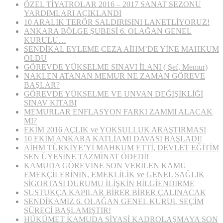
ÖZEL TİYATROLAR 2016 – 2017 SANAT SEZONU
YARDIMLARI AÇIKLANDI
10 ARALIK TERÖR SALDIRISINI LANETLİYORUZ!
ANKARA BÖLGE ŞUBESİ 6. OLAĞAN GENEL
KURULU…
SENDİKAL EYLEME CEZA AİHM’DE YİNE MAHKUM
OLDU
GÖREVDE YÜKSELME SINAVI İLANI ( Şef, Memur)
NAKLEN ATANAN MEMUR NE ZAMAN GÖREVE
BAŞLAR?
GÖREVDE YÜKSELME VE UNVAN DEĞİŞİKLİĞİ
SINAV KİTABI
MEMURLAR ENFLASYON FARKI ZAMMI ALACAK
MI?
EKİM 2016 AÇLIK ve YOKSULLUK ARAŞTIRMASI
10 EKİM ANKARA KATLİAMI DAVASI BAŞLADI!
AİHM TÜRKİYE’Yİ MAHKUM ETTİ, DEVLET EĞİTİM
SEN ÜYESİNE TAZMİNAT ÖDEDİ!
KAMUDA GÖREVİNE SON VERİLEN KAMU
EMEKÇİLERİNİN, EMEKLİLİK ve GENEL SAĞLIK
SİGORTASI DURUMU İLİŞKİN BİLGİENDİRME
SUSTUKÇA KAPILAR BİRER BİRER ÇALINACAK
SENDİKAMIZ 6. OLAĞAN GENEL KURUL SEÇİM
SÜRECİ BAŞLAMIŞTIR!
HÜKÜMET KAMUDA SİYASİ KADROLAŞMAYA SON