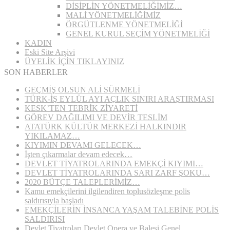
DİSİPLİN YÖNETMELİĞİMİZ…
MALİ YÖNETMELİĞİMİZ
ÖRGÜTLENME YÖNETMELİĞİ
GENEL KURUL SEÇİM YÖNETMELİĞİ
KADIN
Eski Site Arşivi
ÜYELİK İÇİN TIKLAYINIZ
SON HABERLER
GEÇMİŞ OLSUN ALİ SÜRMELİ
TÜRK-İŞ EYLÜL AYI AÇLIK SINIRI ARAŞTIRMASI
KESK’TEN TEBRİK ZİYARETİ
GÖREV DAĞILIMI VE DEVİR TESLİM
ATATÜRK KÜLTÜR MERKEZİ HALKINDIR
YIKILAMAZ…
KIYIMIN DEVAMI GELECEK…
İşten çıkarmalar devam edecek…
DEVLET TİYATROLARINDA EMEKÇİ KIYIMI…
DEVLET TİYATROLARINDA SARI ZARF ŞOKU…
2020 BÜTÇE TALEPLERİMİZ…
Kamu emekçilerini ilgilendiren toplusözleşme polis
saldırısıyla başladı
EMEKÇİLERİN İNSANCA YAŞAM TALEBİNE POLİS
SALDIRISI
Devlet Tiyatroları Devlet Opera ve Balesi Genel