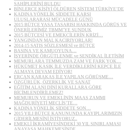
SAHİPLERİNİ BULDU
BİNLERCE KİŞİYİ ÖLDÜREN SİSTEM TÜRKİYE’DE
KADINA YÖNELİK ŞİDDETE KARŞI
ULUSLARARASI MÜCADELE GÜNÜ
2015 BÜTÇE YASA TASARISI HAKKINDA GÖRÜŞ VE
ÖNERİLERİMİZ TBMM’YE SUNDUK
2015 BÜTÇESİ VE EMEKÇİLERİN KRİZİ…
YANGINDAN MAL KAÇIRIYORLAR!
2014-15 SATIŞ SÖZLEŞMESİ ve BÜTÇE
BASINA VE KAMUOYUNA…
İŞYERİNDE ÖRGÜTLENME ve SENDİKAL İLETİŞİM
MEMURLARA TEMMUZDA ZAM VE FARK YOK…
HÜKÜMET KAŞIK İLE VERDİKLERİNİ KEPÇE İLE
ALMAYA DEVAM EDİYOR!
ERCAN KARAKAŞ İLE YAPILAN GÖRÜŞME…
ÖZGÜRLÜK, ÖZERKLİK VE SANAT
EĞİTİM ALANI DİNİ KURALLARA GÖRE
BİÇİMLENDİRİLEMEZ!
MEMURUN VE EMEKLİNİN MAAŞ ZAMMI
MAĞDURİYETİ MECLİS’TE…
KADINA YÖNELİK ŞİDDETE SON…
2015 YILI BÜTÇE KANUNUNDA KAYIPLARIMIZIN
GİDERİLMESİNİ İSTİYORUZ..
EMEKLİ İKRAMİYESİNDEKİ 30 YIL SINIRLAMASI
ANAYASA MAHKEMESİNDE…