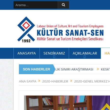
ANASAYFA
SENDİKAMIZ
AÇIKLAMALAR
HA
TÜRK-İŞ EYLÜL AYI AÇLIK SINIRI ARAŞTIRMASI
SON HABERLER
KESK’TEN TEBRİK 
ÖLGE ŞUBE 8. OLAĞAN GENEL KURUL İLANI
ANA SAYFA
2020-HABERLER
2020-GENEL MERKEZ 