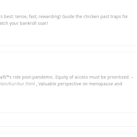
s best: tense, fast, rewarding! Guide the chicken past traps for
atch your bankroll soar!
вЂ™s role post-pandemic. Equity of access must be prioritized. –
aten/Kur/kur.html
, Valuable perspective on menopause and