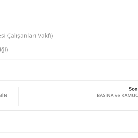
i Çalışanları Vakfı)
ği)
Son
BASINA ve KAMU
NİN