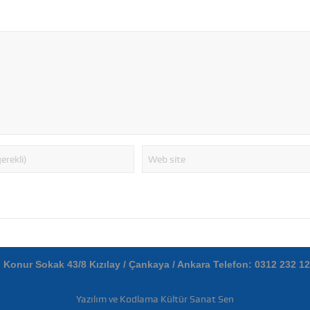
. Konur Sokak 43/8 Kızılay / Çankaya / Ankara Telefon: 0312 232 1
Yazılım ve Kodlama Kültür Sanat Sen