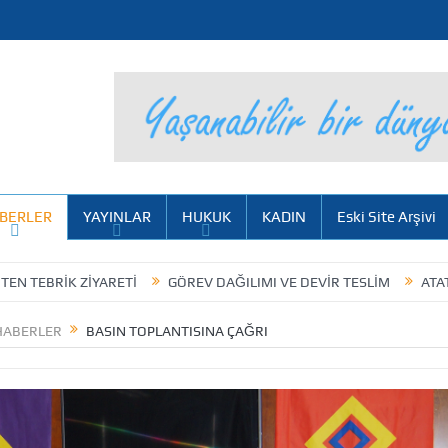
BERLER
YAYINLAR
HUKUK
KADIN
Eski Site Arşivi
ZİYARETİ
GÖREV DAĞILIMI VE DEVİR TESLİM
ATATÜRK KÜLTÜ
HABERLER
BASIN TOPLANTISINA ÇAĞRI