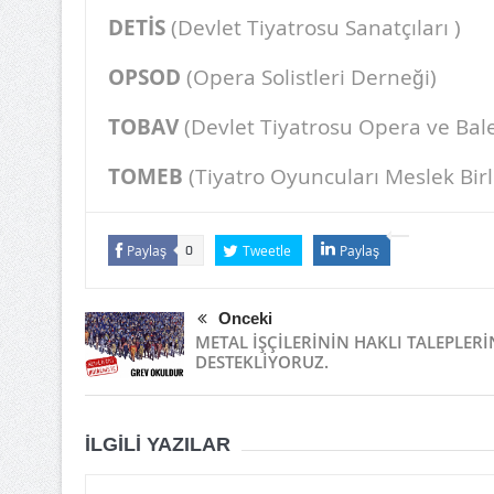
DETİS
(Devlet Tiyatrosu Sanatçıları )
OPSOD
(Opera Solistleri Derneği)
TOBAV
(Devlet Tiyatrosu Opera ve Bales
TOMEB
(Tiyatro Oyuncuları Meslek Birli
Paylaş
Tweetle
Paylaş
0
Önceki
METAL İŞÇİLERİNİN HAKLI TALEPLERİ
DESTEKLİYORUZ.
İLGILI YAZILAR