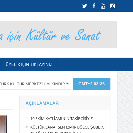
ÜYELİK İÇİN TIKLAYINIZ
R MERKEZİ HALKINDIR YIKILAMAZ…
KIYIMIN DEVAMI GELECEK…
GMT+2 03:36
AÇIKLAMALAR
10 EKİM KATLİAMININ TAKİPCİSİYİZ
KÜLTÜR SANAT SEN İZMİR BÖLGE ŞUBE 7.