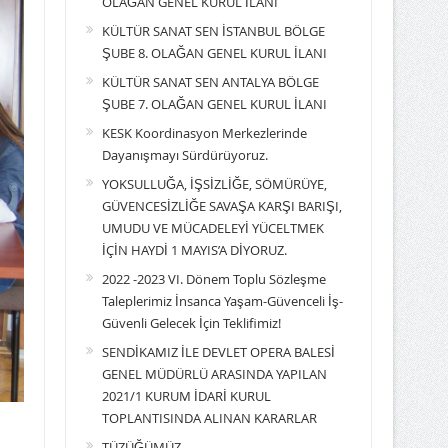
OLAĞAN GENEL KURUL İLANI
KÜLTÜR SANAT SEN İSTANBUL BÖLGE
ŞUBE 8. OLAĞAN GENEL KURUL İLANI
KÜLTÜR SANAT SEN ANTALYA BÖLGE
ŞUBE 7. OLAĞAN GENEL KURUL İLANI
KESK Koordinasyon Merkezlerinde
Dayanışmayı Sürdürüyoruz.
YOKSULLUĞA, İŞSİZLİĞE, SÖMÜRÜYE,
GÜVENCESİZLİĞE SAVAŞA KARŞI BARIŞI,
UMUDU VE MÜCADELEYİ YÜCELTMEK
İÇİN HAYDİ 1 MAYIS’A DİYORUZ.
2022 -2023 VI. Dönem Toplu Sözleşme
Taleplerimiz İnsanca Yaşam-Güvenceli İş-
Güvenli Gelecek İçin Teklifimiz!
SENDİKAMIZ İLE DEVLET OPERA BALESİ
GENEL MÜDÜRLÜ ARASINDA YAPILAN
2021/1 KURUM İDARİ KURUL
TOPLANTISINDA ALINAN KARARLAR
TÜZÜĞÜMÜZ