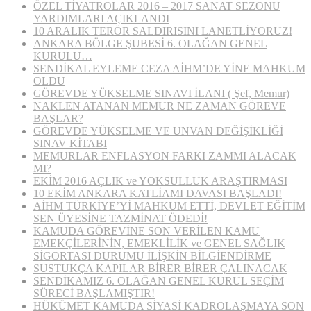
ÖZEL TİYATROLAR 2016 – 2017 SANAT SEZONU
YARDIMLARI AÇIKLANDI
10 ARALIK TERÖR SALDIRISINI LANETLİYORUZ!
ANKARA BÖLGE ŞUBESİ 6. OLAĞAN GENEL
KURULU…
SENDİKAL EYLEME CEZA AİHM’DE YİNE MAHKUM
OLDU
GÖREVDE YÜKSELME SINAVI İLANI ( Şef, Memur)
NAKLEN ATANAN MEMUR NE ZAMAN GÖREVE
BAŞLAR?
GÖREVDE YÜKSELME VE UNVAN DEĞİŞİKLİĞİ
SINAV KİTABI
MEMURLAR ENFLASYON FARKI ZAMMI ALACAK
MI?
EKİM 2016 AÇLIK ve YOKSULLUK ARAŞTIRMASI
10 EKİM ANKARA KATLİAMI DAVASI BAŞLADI!
AİHM TÜRKİYE’Yİ MAHKUM ETTİ, DEVLET EĞİTİM
SEN ÜYESİNE TAZMİNAT ÖDEDİ!
KAMUDA GÖREVİNE SON VERİLEN KAMU
EMEKÇİLERİNİN, EMEKLİLİK ve GENEL SAĞLIK
SİGORTASI DURUMU İLİŞKİN BİLGİENDİRME
SUSTUKÇA KAPILAR BİRER BİRER ÇALINACAK
SENDİKAMIZ 6. OLAĞAN GENEL KURUL SEÇİM
SÜRECİ BAŞLAMIŞTIR!
HÜKÜMET KAMUDA SİYASİ KADROLAŞMAYA SON