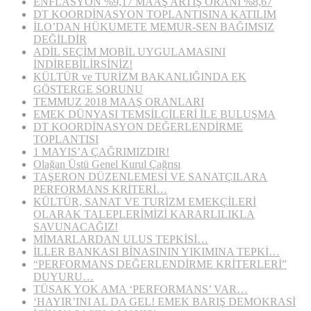
ENFLASYON %9,17 MAAŞ ARTIŞ ORANI %8,67
DT KOORDİNASYON TOPLANTISINA KATILIM
İLO’DAN HÜKUMETE MEMUR-SEN BAĞIMSIZ
DEĞİLDİR
ADİL SEÇİM MOBİL UYGULAMASINI
İNDİREBİLİRSİNİZ!
KÜLTÜR ve TURİZM BAKANLIĞINDA EK
GÖSTERGE SORUNU
TEMMUZ 2018 MAAŞ ORANLARI
EMEK DÜNYASI TEMSİLCİLERİ İLE BULUŞMA
DT KOORDİNASYON DEĞERLENDİRME
TOPLANTISI
1 MAYIS’A ÇAĞRIMIZDIR!
Olağan Üstü Genel Kurul Çağrısı
TAŞERON DÜZENLEMESİ VE SANATÇILARA
PERFORMANS KRİTERİ…
KÜLTÜR, SANAT VE TURİZM EMEKÇİLERİ
OLARAK TALEPLERİMİZİ KARARLILIKLA
SAVUNACAĞIZ!
MİMARLARDAN ULUS TEPKİSİ…
İLLER BANKASI BİNASININ YIKIMINA TEPKİ…
“PERFORMANS DEĞERLENDİRME KRİTERLERİ”
DUYURU…
TÜSAK YOK AMA ‘PERFORMANS’ VAR…
‘HAYIR’INI AL DA GEL! EMEK BARIŞ DEMOKRASİ