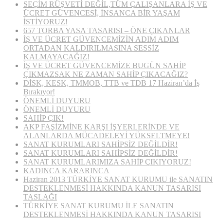
SEÇİM RÜŞVETİ DEĞİL,TÜM ÇALIŞANLARA İŞ VE
ÜCRET GÜVENCESİ, İNSANCA BİR YAŞAM
İSTİYORUZ!
657 TORBA YASA TASARISI – ÖNE ÇIKANLAR
İŞ VE ÜCRET GÜVENCEMİZİN ADIM ADIM
ORTADAN KALDIRILMASINA SESSİZ
KALMAYACAĞIZ!
İŞ VE ÜCRET GÜVENCEMİZE BUGÜN SAHİP
ÇIKMAZSAK NE ZAMAN SAHİP ÇIKACAĞIZ?
DİSK, KESK, TMMOB, TTB ve TDB 17 Haziran’da İş
Bırakıyor!
ÖNEMLİ DUYURU
ÖNEMLİ DUYURU
SAHİP ÇIK!
AKP FAŞİZMİNE KARŞI İŞYERLERİNDE VE
ALANLARDA MÜCADELEYİ YÜKSELTMEYE!
SANAT KURUMLARI SAHİPSİZ DEĞİLDİR!
SANAT KURUMLARI SAHİPSİZ DEĞİLDİR!
SANAT KURUMLARIMIZA SAHİP ÇIKIYORUZ!
KADINCA KARARINCA
Haziran 2013 TÜRKİYE SANAT KURUMU ile SANATIN
DESTEKLENMESİ HAKKINDA KANUN TASARISI
TASLAĞI
TÜRKİYE SANAT KURUMU İLE SANATIN
DESTEKLENMESİ HAKKINDA KANUN TASARISI