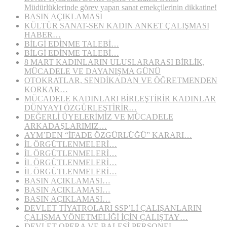
Müdürlüklerinde görev yapan sanat emekçilerinin dikkatine!
BASIN AÇIKLAMASI
KÜLTÜR SANAT-SEN KADIN ANKET ÇALIŞMASI
HABER…
BİLGİ EDİNME TALEBİ…
BİLGİ EDİNME TALEBİ…
8 MART KADINLARIN ULUSLARARASI BİRLİK,
MÜCADELE VE DAYANIŞMA GÜNÜ
OTOKRATLAR, SENDİKADAN VE ÖĞRETMENDEN
KORKAR…
MÜCADELE KADINLARI BİRLEŞTİRİR KADINLAR
DÜNYAYI ÖZGÜRLEŞTİRİR…
DEĞERLİ ÜYELERİMİZ VE MÜCADELE
ARKADAŞLARIMIZ…
AYM’DEN “İFADE ÖZGÜRLÜĞÜ” KARARI…
İL ÖRGÜTLENMELERİ…
İL ÖRGÜTLENMELERİ…
İL ÖRGÜTLENMELERİ…
İL ÖRGÜTLENMELERİ…
BASIN AÇIKLAMASI…
BASIN AÇIKLAMASI…
BASIN AÇIKLAMASI…
DEVLET TİYATROLARI SSP’Lİ ÇALIŞANLARIN
ÇALIŞMA YÖNETMELİĞİ İÇİN ÇALIŞTAY…
DEVLET OPERA VE BALESİ PERSONEL