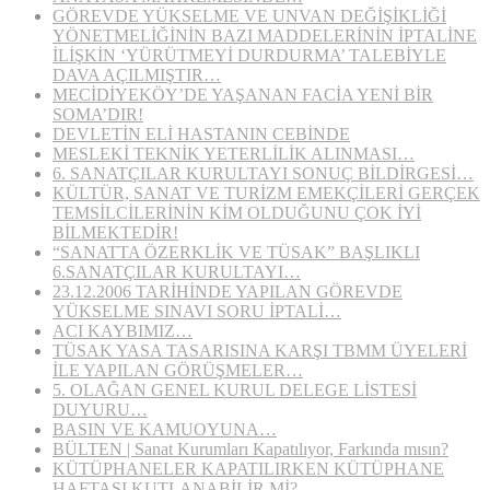
GÖREVDE YÜKSELME VE UNVAN DEĞİŞİKLİĞİ
YÖNETMELİĞİNİN BAZI MADDELERİNİN İPTALİNE
İLİŞKİN ‘YÜRÜTMEYİ DURDURMA’ TALEBİYLE
DAVA AÇILMIŞTIR…
MECİDİYEKÖY’DE YAŞANAN FACİA YENİ BİR
SOMA’DIR!
DEVLETİN ELİ HASTANIN CEBİNDE
MESLEKİ TEKNİK YETERLİLİK ALINMASI…
6. SANATÇILAR KURULTAYI SONUÇ BİLDİRGESİ…
KÜLTÜR, SANAT VE TURİZM EMEKÇİLERİ GERÇEK
TEMSİLCİLERİNİN KİM OLDUĞUNU ÇOK İYİ
BİLMEKTEDİR!
“SANATTA ÖZERKLİK VE TÜSAK” BAŞLIKLI
6.SANATÇILAR KURULTAYI…
23.12.2006 TARİHİNDE YAPILAN GÖREVDE
YÜKSELME SINAVI SORU İPTALİ…
ACI KAYBIMIZ…
TÜSAK YASA TASARISINA KARŞI TBMM ÜYELERİ
İLE YAPILAN GÖRÜŞMELER…
5. OLAĞAN GENEL KURUL DELEGE LİSTESİ
DUYURU…
BASIN VE KAMUOYUNA…
BÜLTEN | Sanat Kurumları Kapatılıyor, Farkında mısın?
KÜTÜPHANELER KAPATILIRKEN KÜTÜPHANE
HAFTASI KUTLANABİLİR Mİ?