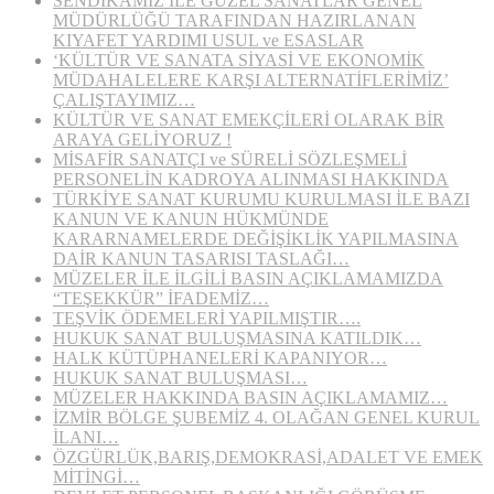
SENDİKAMIZ İLE GÜZEL SANATLAR GENEL
MÜDÜRLÜĞÜ TARAFINDAN HAZIRLANAN
KIYAFET YARDIMI USUL ve ESASLAR
‘KÜLTÜR VE SANATA SİYASİ VE EKONOMİK
MÜDAHALELERE KARŞI ALTERNATİFLERİMİZ’
ÇALIŞTAYIMIZ…
KÜLTÜR VE SANAT EMEKÇİLERİ OLARAK BİR
ARAYA GELİYORUZ !
MİSAFİR SANATÇI ve SÜRELİ SÖZLEŞMELİ
PERSONELİN KADROYA ALINMASI HAKKINDA
TÜRKİYE SANAT KURUMU KURULMASI İLE BAZI
KANUN VE KANUN HÜKMÜNDE
KARARNAMELERDE DEĞİŞİKLİK YAPILMASINA
DAİR KANUN TASARISI TASLAĞI…
MÜZELER İLE İLGİLİ BASIN AÇIKLAMAMIZDA
“TEŞEKKÜR” İFADEMİZ…
TEŞVİK ÖDEMELERİ YAPILMIŞTIR….
HUKUK SANAT BULUŞMASINA KATILDIK…
HALK KÜTÜPHANELERİ KAPANIYOR…
HUKUK SANAT BULUŞMASI…
MÜZELER HAKKINDA BASIN AÇIKLAMAMIZ…
İZMİR BÖLGE ŞUBEMİZ 4. OLAĞAN GENEL KURUL
İLANI…
ÖZGÜRLÜK,BARIŞ,DEMOKRASİ,ADALET VE EMEK
MİTİNGİ…