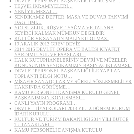
DEVLET PERSONEL BAŞKANLIĞI GÖRÜŞME…
TEŞVİK İKRAMİYELERİ…
YENİ YIL MESAJI…
SENDİKAMIZ DEFTER, MASA VE DUVAR TAKVİMİ
DAĞITIMI…
YOLSUZLUK, RÜŞVET, YAĞMA VE TALANA
SEYİRCİ KALMAK MÜMKÜN DEĞİLDİR!
KÜLTÜR VE SANATIN MALİYETİ OLMAZ!
19 ARALIK 2013 GREV’DEYİZ!
2014-2015 DEVLET OPERA VE BALESİ KIYAFET
YARDIMI USUL VE ESASLARI…
HALK KÜTÜPHANELERİNİN DEVRİ VE MÜZELER
KONUSUNDA SENDİKAMIZIN BASIN AÇIKLAMASI..
DEVLET PERSONEL BAŞKANLIĞI İLE YAPILAN
TOPLANTI BİLGİ NOTU…
MİSAFİR SANATÇILAR VE SÜRELİ SÖZLEŞMELİLER
HAKKINDA GÖRÜŞME…
KAMU PERSONELİ DANIŞMA KURULU GENEL
BAŞKANIMIZIN KONUŞMASI…
CANLI YAYIN PROGRAMI…
DEVLET TİYATROLARI 2013 YILI 2.DÖNEM KURUM
İDARİ KURULU…
KÜLTÜR VE TURİZM BAKANLIĞI 2014 YILI BÜTÇE
TUTANAKLARI…
KAMU PERSONELİ DANIŞMA KURULU