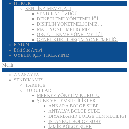
HUKUK
SENDİKA MEVZUATI
SENDİKA TÜZÜĞÜ
DENETLEME YÖNETMELİĞİ
DİSİPLİN YÖNETMELİĞİMİZ…
MALİ YÖNETMELİĞİMİZ
ÖRGÜTLENME YÖNETMELİĞİ
GENEL KURUL SEÇİM YÖNETMELİĞİ
KADIN
Eski Site Arşivi
ÜYELİK İÇİN TIKLAYINIZ
Menü
ANASAYFA
SENDİKAMIZ
TARİHÇE
KURULLAR
MERKEZ YÖNETİM KURULU
ŞUBE VE TEMSİLCİLİKLER
ANKARA BÖLGE ŞUBE
ANTALYA BÖLGE ŞUBE
DİYARBAKIR BÖLGE TEMSİLCİLİĞİ
İSTANBUL BÖLGE ŞUBE
İZMİR BÖLGE ŞUBE