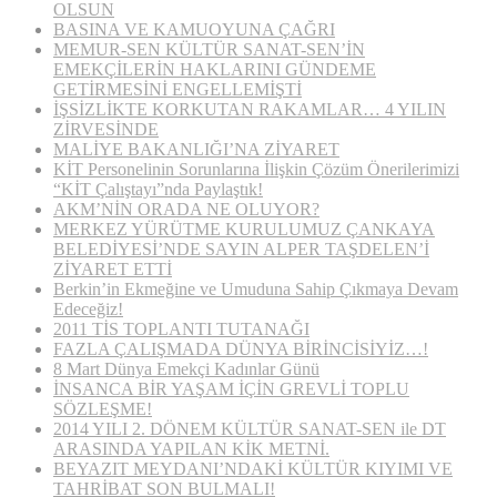
OLSUN
BASINA VE KAMUOYUNA ÇAĞRI
MEMUR-SEN KÜLTÜR SANAT-SEN’İN
EMEKÇİLERİN HAKLARINI GÜNDEME
GETİRMESİNİ ENGELLEMİŞTİ
İŞSİZLİKTE KORKUTAN RAKAMLAR… 4 YILIN
ZİRVESİNDE
MALİYE BAKANLIĞI’NA ZİYARET
KİT Personelinin Sorunlarına İlişkin Çözüm Önerilerimizi
“KİT Çalıştayı”nda Paylaştık!
AKM’NİN ORADA NE OLUYOR?
MERKEZ YÜRÜTME KURULUMUZ ÇANKAYA
BELEDİYESİ’NDE SAYIN ALPER TAŞDELEN’İ
ZİYARET ETTİ
Berkin’in Ekmeğine ve Umuduna Sahip Çıkmaya Devam
Edeceğiz!
2011 TİS TOPLANTI TUTANAĞI
FAZLA ÇALIŞMADA DÜNYA BİRİNCİSİYİZ…!
8 Mart Dünya Emekçi Kadınlar Günü
İNSANCA BİR YAŞAM İÇİN GREVLİ TOPLU
SÖZLEŞME!
2014 YILI 2. DÖNEM KÜLTÜR SANAT-SEN ile DT
ARASINDA YAPILAN KİK METNİ.
BEYAZIT MEYDANI’NDAKİ KÜLTÜR KIYIMI VE
TAHRİBAT SON BULMALI!