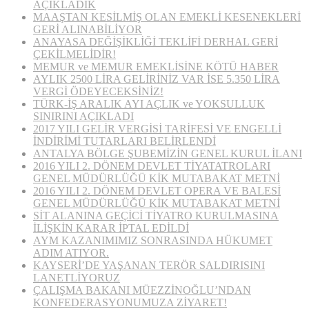
AÇIKLADIK
MAAŞTAN KESİLMİŞ OLAN EMEKLİ KESENEKLERİ
GERİ ALINABİLİYOR
ANAYASA DEĞİŞİKLİĞİ TEKLİFİ DERHAL GERİ
ÇEKİLMELİDİR!
MEMUR ve MEMUR EMEKLİSİNE KÖTÜ HABER
AYLIK 2500 LİRA GELİRİNİZ VAR İSE 5.350 LİRA
VERGİ ÖDEYECEKSİNİZ!
TÜRK-İŞ ARALIK AYI AÇLIK ve YOKSULLUK
SINIRINI AÇIKLADI
2017 YILI GELİR VERGİSİ TARİFESİ VE ENGELLİ
İNDİRİMİ TUTARLARI BELİRLENDİ
ANTALYA BÖLGE ŞUBEMİZİN GENEL KURUL İLANI
2016 YILI 2. DÖNEM DEVLET TİYATATROLARI
GENEL MÜDÜRLÜĞÜ KİK MUTABAKAT METNİ
2016 YILI 2. DÖNEM DEVLET OPERA VE BALESİ
GENEL MÜDÜRLÜĞÜ KİK MUTABAKAT METNİ
SİT ALANINA GEÇİCİ TİYATRO KURULMASINA
İLİŞKİN KARAR İPTAL EDİLDİ
AYM KAZANIMIMIZ SONRASINDA HÜKUMET
ADIM ATIYOR.
KAYSERİ’DE YAŞANAN TERÖR SALDIRISINI
LANETLİYORUZ
ÇALIŞMA BAKANI MÜEZZİNOĞLU’NDAN
KONFEDERASYONUMUZA ZİYARET!