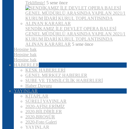
Teklifimiz!
5 sene önce
SENDİKAMIZ İLE DEVLET OPERA BALESİ
GENEL MÜDÜRLÜ ARASINDA YAPILAN 2021/1
KURUM İDARİ KURUL TOPLANTISINDA
ALINAN KARARLAR
5 sene önce
Hepsine bak
Hepsine bak
Hepsine bak
HABERLER
KESK HABERLERİ
GENEL MERKEZ HABERLER
ŞUBE VE TEMSİLCİLİK HABERLERİ
Haber Duyuru
YAYINLAR
KİTAPLAR
SÜRELİ YAYINLAR
2020-AFİŞLERİMİZ
2020-BİLDİRİLER
2020-BROŞÜR
2020-Foto Galeri
YAYINLAR