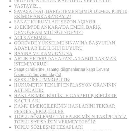
PROF.DR. NURHAN KARADAĞ VEFAT ETTİ!
YASTAYIZ…
SAVAŞA İNAT, BARIŞ HEMEN ŞİMDİ DEMEK İÇİN 10
EKİMDE ANKARA’DAYIZ!
SANAT KURUMLARI SEZON AÇIYOR
10 EKİM’DE ANKARA’DA EMEK, BARIŞ,
DEMOKRASİ MİTİNGİ’NDEYİZ!
ACI KAYBIMIZ…
GÖREVDE YÜKSELME SINAVINA BAŞVURAN
ADAYLAR İLE İLGİLİ DUYURU
BASINA VE KAMUOYUNA
ARTIK YETER! DAHA FAZLA TABUT TAŞIMAK
İSTEMİYORUZ!
Sanat cahillerine, sanatçı düşmanlarına karşı Levent
Üzümcü’nün yanındayız!
KESK-DİSK-TMMOB-TTB:
HÜKUMETİN TEKLİFİ ENFLASYON ORANININ
ALTINDADIR.
HAKLARIMIZI BİRLİKTE GASP EDİP, BİRLİKTE
KAÇTILAR!
KAMU EMEKÇİLERİNİN HAKLARINI TEKRAR
PEŞKEŞ ÇEKEÇEKLER
TOPLU SÖZLEŞME TALEPLERİMİZİN TAKİPÇİSİYİZ
TOPLU SATIŞA İZİN VERMEYECEĞİZ
TOPLU SÖZLEŞME HESAPLARI