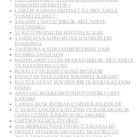
BASKISINI ARTIRIYOR !
LAİKLİK KARŞITI ZİHNİYET İLE MÜCADELE
YÜKSELTİLMELİ !
YAŞASIN 1 MAYIS! BİRLİK, MÜCADELE,
DAYANIŞMA!
52. KÜTÜPHANELER HAFTASI AÇILIŞI
TAŞERONA KADRO MÜJDESİ HABERLERİ
HAKKINDA
TAŞERONA KADRO HABERLERİNE DAİR
BAŞIMIZ SAĞOLSUN
KADINLARIN ULUSLARARASI BİRLİK, MÜCADELE
VE DAYANIŞMA GÜNÜ
RENAULT İŞÇİLERİ YALNIZ DEĞİLDİR
DANIŞTAY’DAN LEHTE İKRAMİYE KARARI !
KÜLTÜR SANAT SEN’DEN BİR HUKUKİ KAZANIM
DAHA!
ANAYASA MAHKEMESİ’NDEN ÖNEMLİ GREV
KARARI!
CANSEL BUSE İNTİHAR ETMEDİ,KATLEDİLDİ!
17 ŞUBAT ANKARA KATLİAMI VE BAŞBAKANLIK
GENELGESİNE İLİŞKİN AÇIKLAMAMIZ!
CHP’DEN KESK’E ZİYARET!
2016 MERKEZİ YÖNETİM BÜTÇESİ ANALİZİ
DEVLET TİYATROLARI GENEL MÜDÜRLÜĞÜ