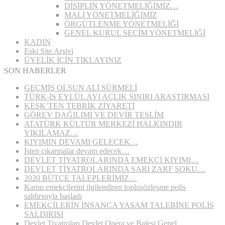
DİSİPLİN YÖNETMELİĞİMİZ…
MALİ YÖNETMELİĞİMİZ
ÖRGÜTLENME YÖNETMELİĞİ
GENEL KURUL SEÇİM YÖNETMELİĞİ
KADIN
Eski Site Arşivi
ÜYELİK İÇİN TIKLAYINIZ
SON HABERLER
GEÇMİŞ OLSUN ALİ SÜRMELİ
TÜRK-İŞ EYLÜL AYI AÇLIK SINIRI ARAŞTIRMASI
KESK’TEN TEBRİK ZİYARETİ
GÖREV DAĞILIMI VE DEVİR TESLİM
ATATÜRK KÜLTÜR MERKEZİ HALKINDIR
YIKILAMAZ…
KIYIMIN DEVAMI GELECEK…
İşten çıkarmalar devam edecek…
DEVLET TİYATROLARINDA EMEKÇİ KIYIMI…
DEVLET TİYATROLARINDA SARI ZARF ŞOKU…
2020 BÜTÇE TALEPLERİMİZ…
Kamu emekçilerini ilgilendiren toplusözleşme polis
saldırısıyla başladı
EMEKÇİLERİN İNSANCA YAŞAM TALEBİNE POLİS
SALDIRISI
Devlet Tiyatroları Devlet Opera ve Balesi Genel