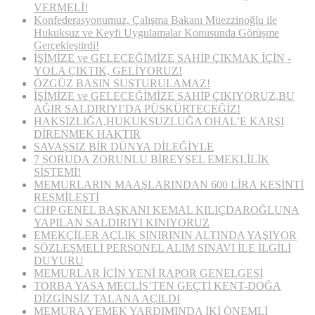
VERMELİ!
Konfederasyonumuz, Çalışma Bakanı Müezzinoğlu ile
Hukuksuz ve Keyfi Uygulamalar Konusunda Görüşme
Gerçekleştirdi!
İŞİMİZE ve GELECEĞİMİZE SAHİP ÇIKMAK İÇİN ­­­
YOLA ÇIKTIK, GELİYORUZ!
ÖZGÜZ BASIN SUSTURULAMAZ!
İŞİMİZE ve GELECEĞİMİZE SAHİP ÇIKIYORUZ,BU
AĞIR SALDIRIYI’DA PÜSKÜRTECEĞİZ!
HAKSIZLIĞA,HUKUKSUZLUĞA OHAL’E KARŞI
DİRENMEK HAKTIR
SAVAŞSIZ BİR DÜNYA DİLEĞİYLE
7 SORUDA ZORUNLU BİREYSEL EMEKLİLİK
SİSTEMİ!
MEMURLARIN MAAŞLARINDAN 600 LİRA KESİNTİ
RESMİLEŞTİ
CHP GENEL BAŞKANI KEMAL KILIÇDAROĞLUNA
YAPILAN SALDIRIYI KINIYORUZ
EMEKÇİLER AÇLIK SINIRININ ALTINDA YAŞIYOR
SÖZLEŞMELİ PERSONEL ALIM SINAVI İLE İLGİLİ
DUYURU
MEMURLAR İÇİN YENİ RAPOR GENELGESİ
TORBA YASA MECLİS’TEN GEÇTİ KENT-DOĞA
DİZGİNSİZ TALANA AÇILDI
MEMURA YEMEK YARDIMINDA İKİ ÖNEMLİ