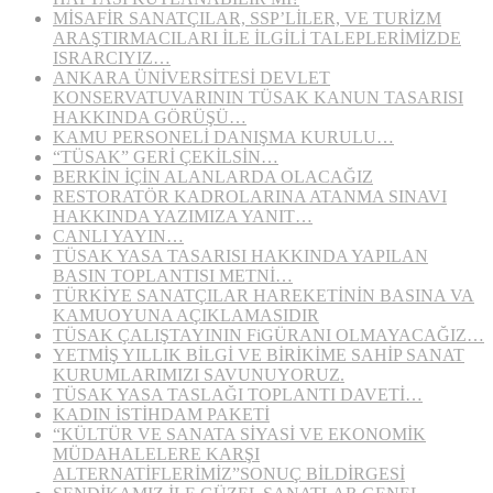
MİSAFİR SANATÇILAR, SSP’LİLER, VE TURİZM
ARAŞTIRMACILARI İLE İLGİLİ TALEPLERİMİZDE
ISRARCIYIZ…
ANKARA ÜNİVERSİTESİ DEVLET
KONSERVATUVARININ TÜSAK KANUN TASARISI
HAKKINDA GÖRÜŞÜ…
KAMU PERSONELİ DANIŞMA KURULU…
“TÜSAK” GERİ ÇEKİLSİN…
BERKİN İÇİN ALANLARDA OLACAĞIZ
RESTORATÖR KADROLARINA ATANMA SINAVI
HAKKINDA YAZIMIZA YANIT…
CANLI YAYIN…
TÜSAK YASA TASARISI HAKKINDA YAPILAN
BASIN TOPLANTISI METNİ…
TÜRKİYE SANATÇILAR HAREKETİNİN BASINA VA
KAMUOYUNA AÇIKLAMASIDIR
TÜSAK ÇALIŞTAYININ FiGÜRANI OLMAYACAĞIZ…
YETMİŞ YILLIK BİLGİ VE BİRİKİME SAHİP SANAT
KURUMLARIMIZI SAVUNUYORUZ.
TÜSAK YASA TASLAĞI TOPLANTI DAVETİ…
KADIN İSTİHDAM PAKETİ
“KÜLTÜR VE SANATA SİYASİ VE EKONOMİK
MÜDAHALELERE KARŞI
ALTERNATİFLERİMİZ”SONUÇ BİLDİRGESİ