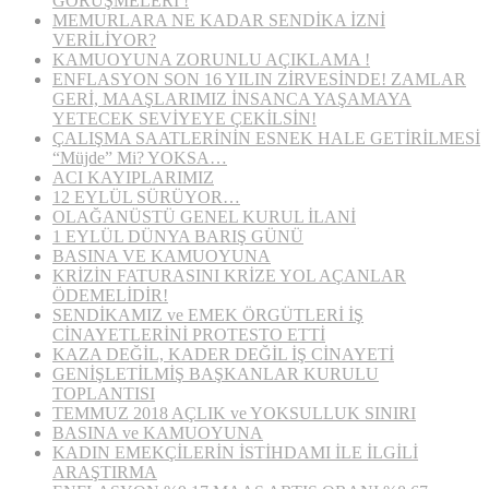
GÖRÜŞMELERİ !
MEMURLARA NE KADAR SENDİKA İZNİ
VERİLİYOR?
KAMUOYUNA ZORUNLU AÇIKLAMA !
ENFLASYON SON 16 YILIN ZİRVESİNDE! ZAMLAR
GERİ, MAAŞLARIMIZ İNSANCA YAŞAMAYA
YETECEK SEVİYEYE ÇEKİLSİN!
ÇALIŞMA SAATLERİNİN ESNEK HALE GETİRİLMESİ
“Müjde” Mi? YOKSA…
ACI KAYIPLARIMIZ
12 EYLÜL SÜRÜYOR…
OLAĞANÜSTÜ GENEL KURUL İLANİ
1 EYLÜL DÜNYA BARIŞ GÜNÜ
BASINA VE KAMUOYUNA
KRİZİN FATURASINI KRİZE YOL AÇANLAR
ÖDEMELİDİR!
SENDİKAMIZ ve EMEK ÖRGÜTLERİ İŞ
CİNAYETLERİNİ PROTESTO ETTİ
KAZA DEĞİL, KADER DEĞİL İŞ CİNAYETİ
GENİŞLETİLMİŞ BAŞKANLAR KURULU
TOPLANTISI
TEMMUZ 2018 AÇLIK ve YOKSULLUK SINIRI
BASINA ve KAMUOYUNA
KADIN EMEKÇİLERİN İSTİHDAMI İLE İLGİLİ
ARAŞTIRMA