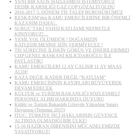
YENİ BİR SATIŞ SÖZLEŞMESİ İSTEMİYORUZ
DEDİK,KARŞILIĞI GAZ COP GÖZALTI OLDU
2016-2017 3. DÖNEM TİS TALEP BUROŞÜRÜMÜZ
KESK/ESM’den KAMU EMEKÇİLERİNE BİR ÖNEMLİ
KAZANIM DAHA!..
SURUÇ’TAKİ VAHŞİ KATLİAMI NEFRETLE
KINIYORUZ!…
YEŞİL YOL ÖLÜMDÜR ! DOĞAMIZIN
KATLEDİLMESİNE İZİN VERMİYECEZ !
TİS SÜRECİNE İLİŞKİN GÖRÜŞ VE ÖNERİLERİMİZİ
CHP GENEL BAŞKANI KILIÇDAROĞLU İLE
PAYLAŞTIK!
KAMU EMEKÇİLERİ 12 AY ÇALIŞIP 11 AY MAAŞ
ALDI!
KAZA DEĞİL,KADER DEĞİL;”KATLİAM”
KAMU EMEKÇİSİNİN KAYIPLARI BÜYÜYEREK
DEVAM EDECEK
KÜLTÜR ve TURİZM BAKANLIĞI SÖZLEŞMELİ
PERSONEL ALIMI HAKKINDA DUYURU
Kültür ve Turizm Bakanlığı Görevde Yükselme Sınavı
Duyurusu (Temmuz 2015)
ITUC: TÜRKİYE İŞÇİ HAKLARININ GÜVENCE
ALTINDA OLMADIĞI BİR ÜLKE!
15-16 HAZİRAN DİRENİŞİNİ MÜCADELEMİZDE
YAŞATIYORUZ!