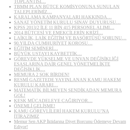
TOPLANTISI…
TBMM PLAN BÜTÇE KOMİSYONUNA SUNULAN
TALEPLERİMİZ…
KARALAMA KAMPANYALARI HAKKINDA…
SANAT YÖNETİM KURULU SINAV DUYURUSU…
KPSS 2013/2 İLE 11 BİN 415 PERSONEL ALIMI…
2014 BÜTÇESİ VE EMEKÇİLERİN KRİZİ…
LAİKLİK, LAİK EĞİTİM VE BAŞÖRTÜSÜ SORUNU…
90.YILDA CUMHURİYET KOROSU…
EĞİTİM SEMİNERİ…
BÜYÜK USTAYI KAYBETTİK…
GÖREVDE YÜKSELME VE UNVAN DEĞİŞİKLİĞİ
ESASLARINA DAİR GENEL YÖNETMELİKTE
DEĞİŞİKLİK…
MEMURA 2 ŞOK BİRDEN!
RESMİ GAZETEDE YAYINLANAN KAMU HAKEM
KURULU KARARI…
MATEMATİK BİLMEYEN SENDİKADAN MEMURA
GOL!
KESK MÜCADELEYE ÇAĞIRIYOR…
ÖNEMLİ GELİŞME!
KAMU GÖREVLİLERİ HAKEM KURULU’NA
İTİRAZIMIZ
Memur Sen AKP İktidarına Diyet Borcunu Ödemeye Devam
Ediyor!