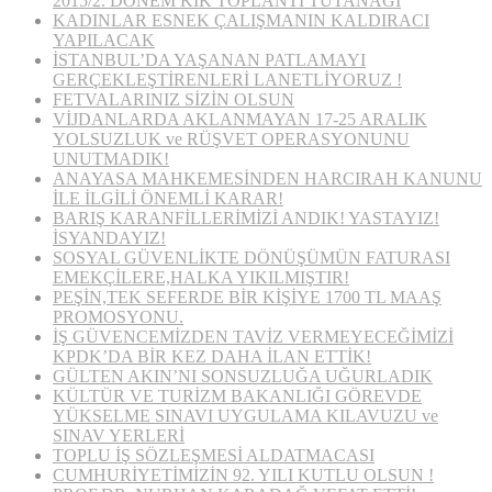
2015/2. DÖNEM KİK TOPLANTI TUTANAĞI
KADINLAR ESNEK ÇALIŞMANIN KALDIRACI
YAPILACAK
İSTANBUL’DA YAŞANAN PATLAMAYI
GERÇEKLEŞTİRENLERİ LANETLİYORUZ !
FETVALARINIZ SİZİN OLSUN
VİJDANLARDA AKLANMAYAN 17-25 ARALIK
YOLSUZLUK ve RÜŞVET OPERASYONUNU
UNUTMADIK!
ANAYASA MAHKEMESİNDEN HARCIRAH KANUNU
İLE İLGİLİ ÖNEMLİ KARAR!
BARIŞ KARANFİLLERİMİZİ ANDIK! YASTAYIZ!
İSYANDAYIZ!
SOSYAL GÜVENLİKTE DÖNÜŞÜMÜN FATURASI
EMEKÇİLERE,HALKA YIKILMIŞTIR!
PEŞİN,TEK SEFERDE BİR KİŞİYE 1700 TL MAAŞ
PROMOSYONU.
İŞ GÜVENCEMİZDEN TAVİZ VERMEYECEĞİMİZİ
KPDK’DA BİR KEZ DAHA İLAN ETTİK!
GÜLTEN AKIN’NI SONSUZLUĞA UĞURLADIK
KÜLTÜR VE TURİZM BAKANLIĞI GÖREVDE
YÜKSELME SINAVI UYGULAMA KILAVUZU ve
SINAV YERLERİ
TOPLU İŞ SÖZLEŞMESİ ALDATMACASI
CUMHURİYETİMİZİN 92. YILI KUTLU OLSUN !