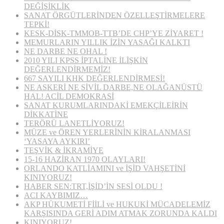
DEĞİŞİKLİK
SANAT ÖRGÜTLERİNDEN ÖZELLEŞTİRMELERE
TEPKİ!
KESK-DİSK-TMMOB-TTB’DE CHP’YE ZİYARET !
MEMURLARIN YILLIK İZİN YASAĞI KALKTI
NE DARBE NE OHAL !
2010 YILI KPSS İPTALİNE İLİŞKİN
DEĞERLENDİRMEMİZ!
667 SAYILI KHK DEĞERLENDİRMESİ!
NE ASKERİ NE SİVİL DARBE,NE OLAĞANÜSTÜ
HAL! ACİL DEMOKRASİ
SANAT KURUMLARINDAKİ EMEKÇİLEİRİN
DİKKATİNE
TERÖRÜ LANETLİYORUZ!
MÜZE ve ÖREN YERLERİNİN KİRALANMASI
‘YASAYA AYKIRI’
TEŞVİK & İKRAMİYE
15-16 HAZİRAN 1970 OLAYLARI!
ORLANDO KATLİAMINI ve İŞİD VAHŞETİNİ
KINIYORUZ!
HABER SEN:TRT,İŞİD’İN SESİ OLDU !
ACI KAYBIMIZ…
AKP HÜKUMETİ FİİLİ ve HUKUKİ MÜCADELEMİZ
KARŞISINDA GERİ ADIM ATMAK ZORUNDA KALDI
KINIYORUZ!