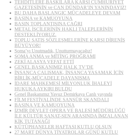
TEHDİTLERE,BASKILARA KARŞI CUMHURİYET
GAZETESİNİN ve CAN DÜNDAR’IN YANINDAYIZ!
BU DAHA BAŞLANGIÇ MÜCADELEYE DEVAM
BASINA ve KAMUOYUNA
BASIN TOPLANTISINA ÇAĞRI
METAL İŞÇİLERİNİN HAKLI TALEPLERİNİN
DESTEKLİYORUZ.
TOPLU SATIŞ SÖZLEŞMELERİNE KARŞI DİRENİŞ
BÜYÜYOR!
Soma’yı Unutmadık, Unutturmayacağız!
SOMA ANMA ve MİTİNG PROĞRAMI
ZEKİ ALASYA VEFAT ETTİ
GENEL BAŞKANIMIZ HALK TV’DE
İNSANCA ÇALIŞMAK, İNSANCA YAŞAMAK İÇİN
BİRLİK-MÜCADELE DAYANIŞMA
İDARE MAHKEMESİ MİLYONLUK İHALEYİ
HUKUKA AYKIRI BULDU
Genel Başkanımız Yavuz Demirkaya Canlı yayında
FİLM FESTİVALİNDE SANSÜR SKANDALI
BASINA VE KAMUOYUNA
İZMİR DEVLET OPERA VE BALESİ MÜDÜRLÜĞÜ
İLE KÜLTÜR SANAT-SEN ARASINDA İMZALANAN
KİK TUTANAĞI
KÜTÜPHANELER HAFTASI KUTLU OLSUN
27 MART DÜNYA TİYATROLAR GÜNÜ KUTLU