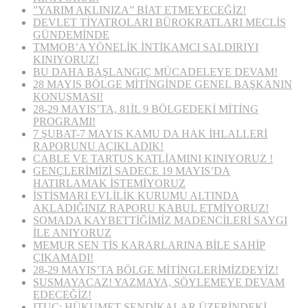
”YARIM AKLINIZA” BİAT ETMEYECEĞİZ!
DEVLET TİYATROLARI BÜROKRATLARI MECLİS
GÜNDEMİNDE
TMMOB’A YÖNELİK İNTİKAMCI SALDIRIYI
KINIYORUZ!
BU DAHA BAŞLANGIÇ MÜCADELEYE DEVAM!
28 MAYIS BÖLGE MİTİNGİNDE GENEL BAŞKANIN
KONUŞMASI!
28-29 MAYIS’TA, 81İL 9 BÖLGEDEKİ MİTİNG
PROGRAMI!
7 ŞUBAT-7 MAYIS KAMU DA HAK İHLALLERİ
RAPORUNU AÇIKLADIK!
CABLE VE TARTUS KATLİAMINI KINIYORUZ !
GENÇLERİMİZİ SADECE 19 MAYIS’DA
HATIRLAMAK İSTEMİYORUZ
İSTİSMARI EVLİLİK KURUMU ALTINDA
AKLADIĞINIZ RAPORU KABUL ETMİYORUZ!
SOMADA KAYBETTİĞİMİZ MADENCİLERİ SAYGI
İLE ANIYORUZ
MEMUR SEN TİS KARARLARINA BİLE SAHİP
ÇIKAMADI!
28-29 MAYIS’TA BÖLGE MİTİNGLERİMİZDEYİZ!
SUSMAYACAZ! YAZMAYA, SÖYLEMEYE DEVAM
EDECEĞİZ!
ITUC: HÜKUMET SENDİKALAR ÜZERİNDEKİ