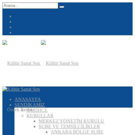
ANASAYFA
SENDİKAMIZ
TARİHÇE
KURULLAR
MERKEZ YÖNETİM KURULU
ŞUBE VE TEMSİLCİLİKLER
ANKARA BÖLGE ŞUBE