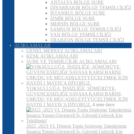
ANTALYA BÖLGE ŞUBE
DİYARBAKIR BÖLGE TEMSİLCİLİĞİ
İSTANBUL BÖLGE ŞUBE
İZMİR BÖLGE ŞUBE
MERSİN BÖLGE ŞUBE
SAMSUN BÖLGE TEMSİLCİLİĞİ
VAN BÖLGE TEMSİLCİLİĞİ
TRABZON BÖLGE TEMSİLCİLİĞİ
AÇIKLAMALAR
GENEL MERKEZ AÇIKLAMALARI
KESK AÇIKLAMALARI
ŞUBE VE TEMSİLCİLİK AÇIKLAMALARI
YOKSULLUĞA, İŞSİZLİĞE, SÖMÜRÜYE,
GÜVENCESİZLİĞE SAVAŞA KARŞI BARIŞI,
UMUDU VE MÜCADELEYİ YÜCELTMEK İÇİN
HAYDİ 1 MAYIS’A DİYORUZ.
4 sene önce
2022 -2023 VI. Dönem Toplu Sözleşme Taleplerimiz
İnsanca Yaşam-Güvenceli İş- Güvenli Gelecek İçin