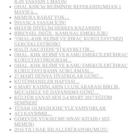
İÇİN YAŞASIN 1 MAYIS!
OHAL KHK’ler REJİMİNDE REFERANDUMDAN 1
MAYIS’a…
MEMURA RAHAT YOK…
İNSANCA YAŞAM İÇİN!
#HAYIR DİYELİM HERKES KAZANSIN!
BİREYSEL DEĞİL, KAMUSAL EMEKLİLİK!
“OHAL-KHK REJİMİ VE İHRAÇ KURULTAYI’MIZI
GERÇEKLEŞTİRDİK!
HALİT AKÇATEPE’Yİ KAYBETTİK…
OHAL, KHK REJİMİ VE KAMU EMEKÇİLERİ İHRAÇ
KURULTAYI PROGRAM…
OHAL, KHK REJİMİ VE KAMU EMEKÇİLERİ İHRAÇ
KURULTAYI BASIN AÇIKLAMASI…
27 MART DÜNYA TİYATROLAR GÜNÜ…
KÜTÜPHANELER HAFTASI…
8 MART KADINLARIN ULUSLARARASI BİRLİK,
MÜCADELE VE DAYANIŞMA GÜNÜ…
KÜLTÜR SANAT-SEN 3-4 MART 2017 EĞİTİM
SEMİNERİ
TÜSAK OLMADI KHK’YLE YAPIYORLAR
ACI KAYBIMIZ…
GÖREVDE YÜKSELME SINAV KİTABI ( ŞEF,
MEMUR)
2016 YILI HAK İHLALLERİ RAPORUMUZU