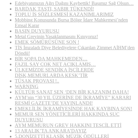
Edebiyatımızın Ağrı Dağını Kaybettik! Başımız Sağ Olsun…
BARDAK TAŞTI, SABIR TÜKENDİ!
TOPLU İŞ SÖZLEŞMESİ KAZANIMLARIMIZ
Mobbing Konusunda Bursa Bölge İdare Mahkemesi’nden
Emsal Karar
BASIN DUYURUSU
Metal Grevinin Yasaklanmasını Kınıyoruz!
EMEK SÖMÜRÜSÜNE SON !
TİS İmzaladı Diye Belediyelere Çıkarılan Zimmet AİHM’den
Döndü!
BİR SOPA DA MAHKEMEDEN…
FAZIL SAY ÇOK NET AÇIKLAMIŞ…
ÜLKEMİZDE SENDİKA İŞÇİLERDE
DİSK,MEMURLARDA KESK’TİR
TÜSAK PROVASI !..
WARNING
KÜLTÜR SANAT SEN ‘DEN BİR KAZANIM DAHA!
AYM’nin “30 YIL ÜZERİNE DE İKRAMİYE” KARARI
RESMİ GAZETE’DE YAYINLANDI!
EMEKLİLİK İKRAMİYESİNDE HAK KAYBINA SON!
MEMUR SEN YÖNETİCİLERİ HAKKINDA SUÇ
DUYURUSU
AYM MEMURUN GREV HAKKINI TESCİL ETTİ
13 ARALIK’TA ANKARA’DAYIZ
5.DONİZETTİ KLASİK MÜZİK ÖDÜLLERİ