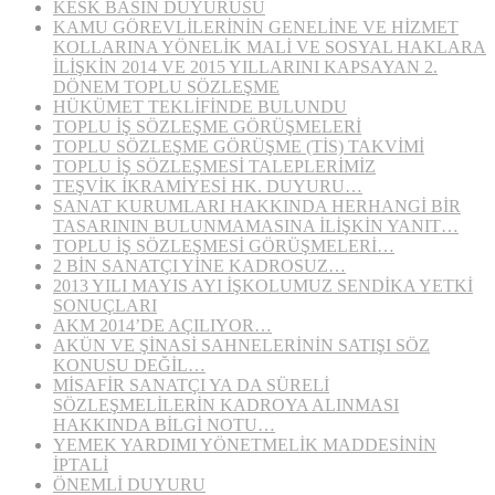
KESK BASIN DUYURUSU
KAMU GÖREVLİLERİNİN GENELİNE VE HİZMET
KOLLARINA YÖNELİK MALİ VE SOSYAL HAKLARA
İLİŞKİN 2014 VE 2015 YILLARINI KAPSAYAN 2.
DÖNEM TOPLU SÖZLEŞME
HÜKÜMET TEKLİFİNDE BULUNDU
TOPLU İŞ SÖZLEŞME GÖRÜŞMELERİ
TOPLU SÖZLEŞME GÖRÜŞME (TİS) TAKVİMİ
TOPLU İŞ SÖZLEŞMESİ TALEPLERİMİZ
TEŞVİK İKRAMİYESİ HK. DUYURU…
SANAT KURUMLARI HAKKINDA HERHANGİ BİR
TASARININ BULUNMAMASINA İLİŞKİN YANIT…
TOPLU İŞ SÖZLEŞMESİ GÖRÜŞMELERİ…
2 BİN SANATÇI YİNE KADROSUZ…
2013 YILI MAYIS AYI İŞKOLUMUZ SENDİKA YETKİ
SONUÇLARI
AKM 2014’DE AÇILIYOR…
AKÜN VE ŞİNASİ SAHNELERİNİN SATIŞI SÖZ
KONUSU DEĞİL…
MİSAFİR SANATÇI YA DA SÜRELİ
SÖZLEŞMELİLERİN KADROYA ALINMASI
HAKKINDA BİLGİ NOTU…
YEMEK YARDIMI YÖNETMELİK MADDESİNİN
İPTALİ
ÖNEMLİ DUYURU