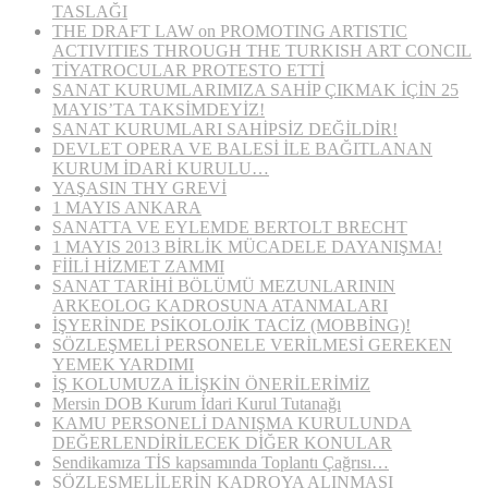
TASLAĞI
THE DRAFT LAW on PROMOTING ARTISTIC
ACTIVITIES THROUGH THE TURKISH ART CONCIL
TİYATROCULAR PROTESTO ETTİ
SANAT KURUMLARIMIZA SAHİP ÇIKMAK İÇİN 25
MAYIS’TA TAKSİMDEYİZ!
SANAT KURUMLARI SAHİPSİZ DEĞİLDİR!
DEVLET OPERA VE BALESİ İLE BAĞITLANAN
KURUM İDARİ KURULU…
YAŞASIN THY GREVİ
1 MAYIS ANKARA
SANATTA VE EYLEMDE BERTOLT BRECHT
1 MAYIS 2013 BİRLİK MÜCADELE DAYANIŞMA!
FİİLİ HİZMET ZAMMI
SANAT TARİHİ BÖLÜMÜ MEZUNLARININ
ARKEOLOG KADROSUNA ATANMALARI
İŞYERİNDE PSİKOLOJİK TACİZ (MOBBİNG)!
SÖZLEŞMELİ PERSONELE VERİLMESİ GEREKEN
YEMEK YARDIMI
İŞ KOLUMUZA İLİŞKİN ÖNERİLERİMİZ
Mersin DOB Kurum İdari Kurul Tutanağı
KAMU PERSONELİ DANIŞMA KURULUNDA
DEĞERLENDİRİLECEK DİĞER KONULAR
Sendikamıza TİS kapsamında Toplantı Çağrısı…
SÖZLEŞMELİLERİN KADROYA ALINMASI