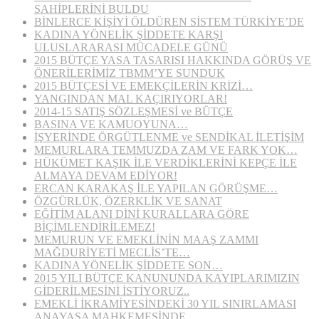
SAHİPLERİNİ BULDU
BİNLERCE KİŞİYİ ÖLDÜREN SİSTEM TÜRKİYE’DE
KADINA YÖNELİK ŞİDDETE KARŞI
ULUSLARARASI MÜCADELE GÜNÜ
2015 BÜTÇE YASA TASARISI HAKKINDA GÖRÜŞ VE
ÖNERİLERİMİZ TBMM’YE SUNDUK
2015 BÜTÇESİ VE EMEKÇİLERİN KRİZİ…
YANGINDAN MAL KAÇIRIYORLAR!
2014-15 SATIŞ SÖZLEŞMESİ ve BÜTÇE
BASINA VE KAMUOYUNA…
İŞYERİNDE ÖRGÜTLENME ve SENDİKAL İLETİŞİM
MEMURLARA TEMMUZDA ZAM VE FARK YOK…
HÜKÜMET KAŞIK İLE VERDİKLERİNİ KEPÇE İLE
ALMAYA DEVAM EDİYOR!
ERCAN KARAKAŞ İLE YAPILAN GÖRÜŞME…
ÖZGÜRLÜK, ÖZERKLİK VE SANAT
EĞİTİM ALANI DİNİ KURALLARA GÖRE
BİÇİMLENDİRİLEMEZ!
MEMURUN VE EMEKLİNİN MAAŞ ZAMMI
MAĞDURİYETİ MECLİS’TE…
KADINA YÖNELİK ŞİDDETE SON…
2015 YILI BÜTÇE KANUNUNDA KAYIPLARIMIZIN
GİDERİLMESİNİ İSTİYORUZ..
EMEKLİ İKRAMİYESİNDEKİ 30 YIL SINIRLAMASI
ANAYASA MAHKEMESİNDE…