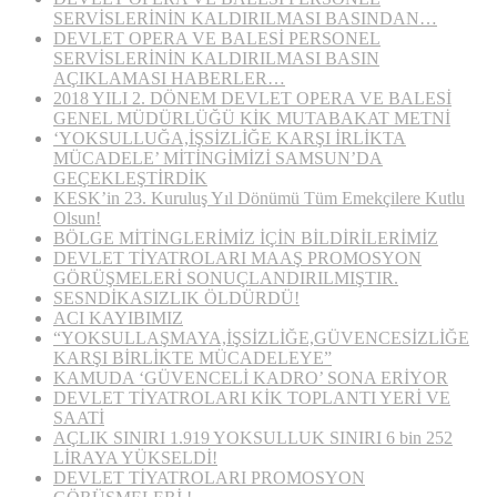
SERVİSLERİNİN KALDIRILMASI BASINDAN…
DEVLET OPERA VE BALESİ PERSONEL
SERVİSLERİNİN KALDIRILMASI BASIN
AÇIKLAMASI HABERLER…
2018 YILI 2. DÖNEM DEVLET OPERA VE BALESİ
GENEL MÜDÜRLÜĞÜ KİK MUTABAKAT METNİ
‘YOKSULLUĞA,İŞSİZLİĞE KARŞI İRLİKTA
MÜCADELE’ MİTİNGİMİZİ SAMSUN’DA
GEÇEKLEŞTİRDİK
KESK’in 23. Kuruluş Yıl Dönümü Tüm Emekçilere Kutlu
Olsun!
BÖLGE MİTİNGLERİMİZ İÇİN BİLDİRİLERİMİZ
DEVLET TİYATROLARI MAAŞ PROMOSYON
GÖRÜŞMELERİ SONUÇLANDIRILMIŞTIR.
SESNDİKASIZLIK ÖLDÜRDÜ!
ACI KAYIBIMIZ
“YOKSULLAŞMAYA,İŞSİZLİĞE,GÜVENCESİZLİĞE
KARŞI BİRLİKTE MÜCADELEYE”
KAMUDA ‘GÜVENCELİ KADRO’ SONA ERİYOR
DEVLET TİYATROLARI KİK TOPLANTI YERİ VE
SAATİ
AÇLIK SINIRI 1.919 YOKSULLUK SINIRI 6 bin 252
LİRAYA YÜKSELDİ!
DEVLET TİYATROLARI PROMOSYON