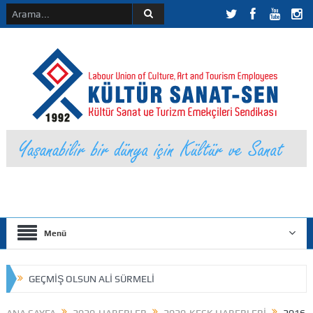
Menü
GEÇMİŞ OLSUN ALİ SÜRMELİ
TÜRK-İŞ EYLÜL AYI AÇLIK SINIRI ARAŞTIRMASI