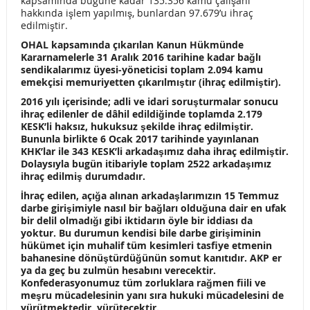
kapsamında bugüne kadar 135.356 kamu çalışanı
hakkında işlem yapılmış, bunlardan 97.679’u ihraç
GÖREVDE YÜKSELME SINAV KİTABI ( ŞEF, MEMUR)
edilmiştir.
2016 YILI HAK İHLALLERİ RAPORUMUZU AÇIKLADIK
OHAL kapsamında çıkarılan Kanun Hükmünde
Kararnamelerle 31 Aralık 2016 tarihine kadar bağlı
sendikalarımız üyesi-yöneticisi toplam 2.094 kamu
MAAŞTAN KESİLMİŞ OLAN EMEKLİ KESENEKLERİ GERİ
emekçisi memuriyetten çıkarılmıştır (ihraç edilmiştir).
ALINABİLİYOR
2016 yılı içerisinde; adli ve idari soruşturmalar sonucu
ihraç edilenler de dâhil edildiğinde toplamda 2.179
ANAYASA DEĞİŞİKLİĞİ TEKLİFİ DERHAL GERİ
KESK’li haksız, hukuksuz şekilde ihraç edilmiştir.
Bununla birlikte 6 Ocak 2017 tarihinde yayınlanan
ÇEKİLMELİDİR!
KHK’lar ile 343 KESK’li arkadaşımız daha ihraç edilmiştir.
Dolaysıyla bugün itibariyle toplam 2522 arkadaşımız
MEMUR ve MEMUR EMEKLİSİNE KÖTÜ HABER
ihraç edilmiş durumdadır.
İhraç edilen, açığa alınan arkadaşlarımızın 15 Temmuz
AYLIK 2500 LİRA GELİRİNİZ VAR İSE 5.350 LİRA VERGİ
darbe girişimiyle nasıl bir bağları olduğuna dair en ufak
bir delil olmadığı gibi iktidarın öyle bir iddiası da
ÖDEYECEKSİNİZ!
yoktur. Bu durumun kendisi bile darbe girişiminin
hükümet için muhalif tüm kesimleri tasfiye etmenin
TÜRK-İŞ ARALIK AYI AÇLIK ve YOKSULLUK SINIRINI
bahanesine dönüştürdüğünün somut kanıtıdır. AKP er
ya da geç bu zulmün hesabını verecektir.
AÇIKLADI
Konfederasyonumuz tüm zorluklara rağmen fiili ve
meşru mücadelesinin yanı sıra hukuki mücadelesini de
2017 YILI GELİR VERGİSİ TARİFESİ VE ENGELLİ İNDİRİMİ
yürütmektedir, yürütecektir.