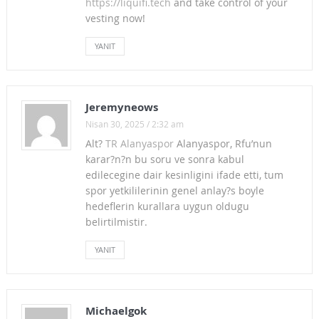
https://liquifi.tech
and take control of your
vesting now!
EDECEK
YANIT
KÜLTÜR ve TURİZM BAKANLIĞI SÖZLEŞMELİ PERSONEL
ALIMI HAKKINDA DUYURU
Kültür ve Turizm Bakanlığı Görevde Yükselme Sınavı
Jeremyneows
Nisan 30, 2025 / 2:32 am
Duyurusu (Temmuz 2015)
Alt?
TR Alanyaspor
Alanyaspor, Rfu’nun
ITUC: TÜRKİYE İŞÇİ HAKLARININ GÜVENCE ALTINDA
karar?n?n bu soru ve sonra kabul
edilecegine dair kesinligini ifade etti, tum
OLMADIĞI BİR ÜLKE!
spor yetkililerinin genel anlay?s boyle
hedeflerin kurallara uygun oldugu
15-16 HAZİRAN DİRENİŞİNİ MÜCADELEMİZDE
belirtilmistir.
YAŞATIYORUZ!
YANIT
TEHDİTLERE,BASKILARA KARŞI CUMHURİYET
GAZETESİNİN ve CAN DÜNDAR’IN YANINDAYIZ!
Michaelgok
BU DAHA BAŞLANGIÇ MÜCADELEYE DEVAM