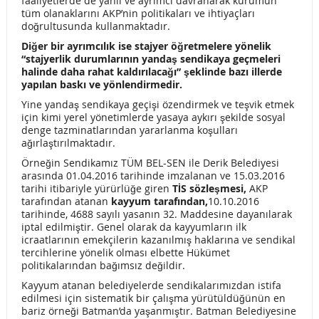
faaliyetlerde de yanlı ve ayrımcı davranarak kurumun
tüm olanaklarını AKP’nin politikaları ve ihtiyaçları
SALDIRIYI KINIYORUZ
doğrultusunda kullanmaktadır.
Diğer bir ayrımcılık ise stajyer öğretmelere yönelik
EMEKÇİLER AÇLIK SINIRININ ALTINDA YAŞIYOR
“stajyerlik durumlarının yandaş sendikaya geçmeleri
halinde daha rahat kaldırılacağı” şeklinde bazı illerde
SÖZLEŞMELİ PERSONEL ALIM SINAVI İLE İLGİLİ DUYURU
yapılan baskı ve yönlendirmedir.
MEMURLAR İÇİN YENİ RAPOR GENELGESİ
Yine yandaş sendikaya geçişi özendirmek ve teşvik etmek
için kimi yerel yönetimlerde yasaya aykırı şekilde sosyal
TORBA YASA MECLİS’TEN GEÇTİ KENT-DOĞA DİZGİNSİZ
denge tazminatlarından yararlanma koşulları
ağırlaştırılmaktadır.
TALANA AÇILDI
Örneğin Sendikamız TÜM BEL-SEN ile Derik Belediyesi
arasında 01.04.2016 tarihinde imzalanan ve 15.03.2016
MEMURA YEMEK YARDIMINDA İKİ ÖNEMLİ DEĞİŞİKLİK
tarihi itibariyle yürürlüğe giren
TİS sözleşmesi,
AKP
tarafından atanan
kayyum tarafından,
10.10.2016
SANAT ÖRGÜTLERİNDEN ÖZELLEŞTİRMELERE TEPKİ!
tarihinde, 4688 sayılı yasanın 32. Maddesine dayanılarak
iptal edilmiştir. Genel olarak da kayyumların ilk
KESK-DİSK-TMMOB-TTB’DE CHP’YE ZİYARET !
icraatlarının emekçilerin kazanılmış haklarına ve sendikal
tercihlerine yönelik olması elbette Hükümet
MEMURLARIN YILLIK İZİN YASAĞI KALKTI
politikalarından bağımsız değildir.
Kayyum atanan belediyelerde sendikalarımızdan istifa
NE DARBE NE OHAL !
edilmesi için sistematik bir çalışma yürütüldüğünün en
bariz örneği Batman’da yaşanmıştır. Batman Belediyesine
2010 YILI KPSS İPTALİNE İLİŞKİN DEĞERLENDİRMEMİZ!