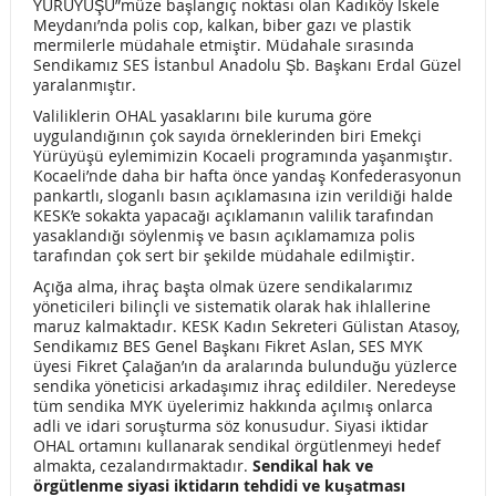
YÜRÜYÜŞÜ”müze başlangıç noktası olan Kadıköy İskele
Meydanı’nda polis cop, kalkan, biber gazı ve plastik
İLO’DAN HÜKUMETE MEMUR-SEN BAĞIMSIZ DEĞİLDİR
mermilerle müdahale etmiştir. Müdahale sırasında
Sendikamız SES İstanbul Anadolu Şb. Başkanı Erdal Güzel
yaralanmıştır.
ADİL SEÇİM MOBİL UYGULAMASINI İNDİREBİLİRSİNİZ!
Valiliklerin OHAL yasaklarını bile kuruma göre
KÜLTÜR ve TURİZM BAKANLIĞINDA EK GÖSTERGE SORUNU
uygulandığının çok sayıda örneklerinden biri Emekçi
Yürüyüşü eylemimizin Kocaeli programında yaşanmıştır.
TEMMUZ 2018 MAAŞ ORANLARI
Kocaeli’nde daha bir hafta önce yandaş Konfederasyonun
pankartlı, sloganlı basın açıklamasına izin verildiği halde
EMEK DÜNYASI TEMSİLCİLERİ İLE BULUŞMA
KESK’e sokakta yapacağı açıklamanın valilik tarafından
yasaklandığı söylenmiş ve basın açıklamamıza polis
DT KOORDİNASYON DEĞERLENDİRME TOPLANTISI
tarafından çok sert bir şekilde müdahale edilmiştir.
Açığa alma, ihraç başta olmak üzere sendikalarımız
1 MAYIS’A ÇAĞRIMIZDIR!
yöneticileri bilinçli ve sistematik olarak hak ihlallerine
maruz kalmaktadır. KESK Kadın Sekreteri Gülistan Atasoy,
Olağan Üstü Genel Kurul Çağrısı
Sendikamız BES Genel Başkanı Fikret Aslan, SES MYK
üyesi Fikret Çalağan’ın da aralarında bulunduğu yüzlerce
TAŞERON DÜZENLEMESİ VE SANATÇILARA PERFORMANS
sendika yöneticisi arkadaşımız ihraç edildiler. Neredeyse
tüm sendika MYK üyelerimiz hakkında açılmış onlarca
KRİTERİ…
adli ve idari soruşturma söz konusudur. Siyasi iktidar
OHAL ortamını kullanarak sendikal örgütlenmeyi hedef
KÜLTÜR, SANAT VE TURİZM EMEKÇİLERİ OLARAK
almakta, cezalandırmaktadır.
Sendikal hak ve
örgütlenme siyasi iktidarın tehdidi ve kuşatması