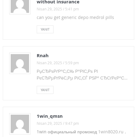
without insurance
TOPLU İŞ SÖZLEŞMESİ ALDATMACASI
Nisan 29, 2025 / 5:41 pm
CUMHURİYETİMİZİN 92. YILI KUTLU OLSUN !
can you get generic depo medrol pills
PROF.DR. NURHAN KARADAĞ VEFAT ETTİ!
YASTAYIZ…
YANIT
SAVAŞA İNAT, BARIŞ HEMEN ŞİMDİ DEMEK İÇİN 10 EKİMDE
ANKARA’DAYIZ!
Rnah
SANAT KURUMLARI SEZON AÇIYOR
Nisan 29, 2025 / 5:59 pm
РџСЂРѕРґР°С‚СЊ Р°РІС‚Рѕ РІ
10 EKİM’DE ANKARA’DA EMEK, BARIŞ, DEMOKRASİ
РєСЂРµРґРёС‚Рµ РїС‚СЃ РЅР° СЂСѓРєР°С…
MİTİNGİ’NDEYİZ!
YANIT
ACI KAYBIMIZ…
GÖREVDE YÜKSELME SINAVINA BAŞVURAN ADAYLAR İLE
1win_qmsn
İLGİLİ DUYURU
Nisan 29, 2025 / 9:47 pm
BASINA VE KAMUOYUNA
1win официальный промокод
1win8020.ru
.