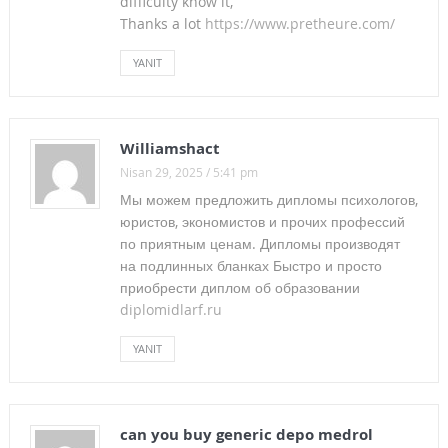
difficulty know it,
Thanks a lot
https://www.pretheure.com/
ÖNEMLİ KARAR!
YANIT
BARIŞ KARANFİLLERİMİZİ ANDIK! YASTAYIZ! İSYANDAYIZ!
SOSYAL GÜVENLİKTE DÖNÜŞÜMÜN FATURASI
Williamshact
EMEKÇİLERE,HALKA YIKILMIŞTIR!
Nisan 29, 2025 / 5:41 pm
PEŞİN,TEK SEFERDE BİR KİŞİYE 1700 TL MAAŞ
Мы можем предложить дипломы психологов,
юристов, экономистов и прочих профессий
PROMOSYONU.
по приятным ценам. Дипломы производят
İŞ GÜVENCEMİZDEN TAVİZ VERMEYECEĞİMİZİ KPDK’DA
на подлинных бланках Быстро и просто
приобрести диплом об образовании
BİR KEZ DAHA İLAN ETTİK!
diplomidlarf.ru
GÜLTEN AKIN’NI SONSUZLUĞA UĞURLADIK
YANIT
KÜLTÜR VE TURİZM BAKANLIĞI GÖREVDE YÜKSELME
SINAVI UYGULAMA KILAVUZU ve SINAV YERLERİ
can you buy generic depo medrol