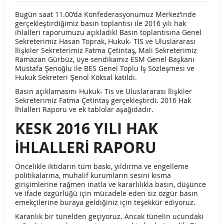
Bugün saat 11.00’da Konfederasyonumuz Merkez’inde
Müdürlüklerinde görev yapan sanat emekçilerinin dikkatine!
gerçekleştirdiğimiz basın toplantısı ile 2016 yılı hak
ihlalleri raporumuzu açıkladık! Basın toplantısına Genel
BASIN AÇIKLAMASI
Sekreterimiz Hasan Toprak, Hukuk- TİS ve Uluslararası
İlişkiler Sekreterimiz Fatma Çetintaş, Mali Sekreterimiz
KÜLTÜR SANAT-SEN KADIN ANKET ÇALIŞMASI HABER…
Ramazan Gürbüz, üye sendikamız ESM Genel Başkanı
Mustafa Şenoğlu ile BES Genel Toplu İş Sözleşmesi ve
BİLGİ EDİNME TALEBİ…
BİLGİ EDİNME TALEBİ…
Hukuk Sekreteri Şenol Köksal katıldı.
Basın açıklamasını Hukuk- Tis ve Uluslararası İlişkiler
8 MART KADINLARIN ULUSLARARASI BİRLİK, MÜCADELE
Sekreterimiz Fatma Çetintaş gerçekleştirdi. 2016 Hak
İhlalleri Raporu ve ek tablolar aşağıdadır.
VE DAYANIŞMA GÜNÜ
KESK 2016 YILI HAK
OTOKRATLAR, SENDİKADAN VE ÖĞRETMENDEN
İHLALLERİ RAPORU
KORKAR…
Öncelikle iktidarın tüm baskı, yıldırma ve engelleme
MÜCADELE KADINLARI BİRLEŞTİRİR KADINLAR DÜNYAYI
politikalarına, muhalif kurumların sesini kısma
girişimlerine rağmen inatla ve kararlılıkla basın, düşünce
ÖZGÜRLEŞTİRİR…
ve ifade özgürlüğü için mücadele eden siz özgür basın
emekçilerine buraya geldiğiniz için teşekkür ediyoruz.
DEĞERLİ ÜYELERİMİZ VE MÜCADELE ARKADAŞLARIMIZ…
Karanlık bir tünelden geçiyoruz. Ancak tünelin ucundaki