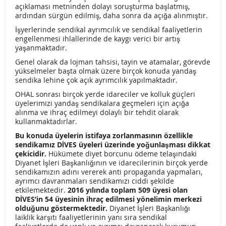
açıklaması metninden dolayı soruşturma başlatmış,
İŞİMİZE ve GELECEĞİMİZE SAHİP ÇIKMAK İÇİN ­­­YOLA ÇIKTIK,
ardından sürgün edilmiş, daha sonra da açığa alınmıştır.
GELİYORUZ!
İşyerlerinde sendikal ayrımcılık ve sendikal faaliyetlerin
engellenmesi ihlallerinde de kaygı verici bir artış
yaşanmaktadır.
ÖZGÜZ BASIN SUSTURULAMAZ!
Genel olarak da lojman tahsisi, tayin ve atamalar, görevde
İŞİMİZE ve GELECEĞİMİZE SAHİP ÇIKIYORUZ,BU AĞIR
yükselmeler başta olmak üzere birçok konuda yandaş
sendika lehine çok açık ayrımcılık yapılmaktadır.
SALDIRIYI’DA PÜSKÜRTECEĞİZ!
OHAL sonrası birçok yerde idareciler ve kolluk güçleri
üyelerimizi yandaş sendikalara geçmeleri için açığa
HAKSIZLIĞA,HUKUKSUZLUĞA OHAL’E KARŞI DİRENMEK
alınma ve ihraç edilmeyi dolaylı bir tehdit olarak
kullanmaktadırlar.
HAKTIR
Bu konuda üyelerin istifaya zorlanmasının özellikle
SAVAŞSIZ BİR DÜNYA DİLEĞİYLE
sendikamız DİVES üyeleri üzerinde yoğunlaşması dikkat
çekicidir.
Hükümete diyet borcunu ödeme telaşındaki
Diyanet İşleri Başkanlığının ve idarecilerinin birçok yerde
7 SORUDA ZORUNLU BİREYSEL EMEKLİLİK SİSTEMİ!
sendikamızın adını vererek anti propaganda yapmaları,
ayrımcı davranmaları sendikamızı ciddi şekilde
MEMURLARIN MAAŞLARINDAN 600 LİRA KESİNTİ
etkilemektedir.
2016 yılında toplam 509 üyesi olan
DİVES’in 54 üyesinin ihraç edilmesi yönelimin merkezi
RESMİLEŞTİ
olduğunu göstermektedir.
Diyanet İşleri Başkanlığı
laiklik karşıtı faaliyetlerinin yanı sıra sendikal
CHP GENEL BAŞKANI KEMAL KILIÇDAROĞLUNA YAPILAN