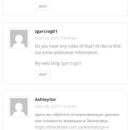
ARTIK YETER! DAHA FAZLA TABUT TAŞIMAK İSTEMİYORUZ!
YANIT
Sanat cahillerine, sanatçı düşmanlarına karşı Levent
Üzümcü’nün yanındayız!
zgarciog01
KESK-DİSK-TMMOB-TTB:
Nisan 29, 2025 / 10:06 pm
Do you have any video of that? I’d like to find
HÜKUMETİN TEKLİFİ ENFLASYON ORANININ ALTINDADIR.
out some additional information.
HAKLARIMIZI BİRLİKTE GASP EDİP, BİRLİKTE KAÇTILAR!
My web blog
zgarciog01
KAMU EMEKÇİLERİNİN HAKLARINI TEKRAR PEŞKEŞ
YANIT
ÇEKEÇEKLER
TOPLU SÖZLEŞME TALEPLERİMİZİN TAKİPÇİSİYİZ TOPLU
AshleySor
SATIŞA İZİN VERMEYECEĞİZ
Nisan 30, 2025 / 12:10 am
здесь вы обретете исчерпывающую данные
TOPLU SÖZLEŞME HESAPLARI
про стоимость кремации в Запорожье,
YENİ BİR SATIŞ SÖZLEŞMESİ İSTEMİYORUZ
https://blackrose.com.ua/krematsija-v-