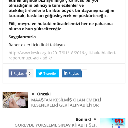
etmek dışında bizi aydınlığa çıkaracak bir yol
İSTEMİYORUZ
olmadığının bilinciyle tüm ezilenler ve
ötekileştirilenlerle birlikte büyük bir dayanışma ağını
İSTİSMARI EVLİLİK KURUMU ALTINDA AKLADIĞINIZ
kuracak, baskıları göğüsleyecek ve püskürteceğiz.
Fiili, meşru ve hukuki mücadelemizi her ne pahasına
RAPORU KABUL ETMİYORUZ!
olursa olsun yükselteceğiz.
SOMADA KAYBETTİĞİMİZ MADENCİLERİ SAYGI İLE
Saygılarımızla…
Rapor ekleri için linki taklayın
ANIYORUZ
http://www.kesk.org.tr/2017/01/18/2016-yili-hak-ihlalleri-
raporumuzu-acikladik/
MEMUR SEN TİS KARARLARINA BİLE SAHİP ÇIKAMADI!
28-29 MAYIS’TA BÖLGE MİTİNGLERİMİZDEYİZ!
Paylaş
Tweetle
Paylaş
0
SUSMAYACAZ! YAZMAYA, SÖYLEMEYE DEVAM EDECEĞİZ!
ITUC: HÜKUMET SENDİKALAR ÜZERİNDEKİ BASKISINI
Önceki
MAAŞTAN KESİLMİŞ OLAN EMEKLİ
ARTIRIYOR !
KESENEKLERİ GERİ ALINABİLİYOR
LAİKLİK KARŞITI ZİHNİYET İLE MÜCADELE YÜKSELTİLMELİ !
Sonraki
YAŞASIN 1 MAYIS! BİRLİK, MÜCADELE, DAYANIŞMA!
GÖREVDE YÜKSELME SINAV KİTABI ( ŞEF,