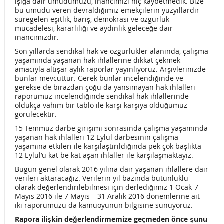
ışığa dair umudumuzu, inancımızı hiç kaybetmedik. Bize
AYM’DEN “İFADE ÖZGÜRLÜĞÜ” KARARI…
bu umudu veren devraldığımız emekçilerin yüzyıllardır
süregelen eşitlik, barış, demokrasi ve özgürlük
İL ÖRGÜTLENMELERİ…
İL ÖRGÜTLENMELERİ…
mücadelesi, kararlılığı ve aydınlık geleceğe dair
inancımızdır.
İL ÖRGÜTLENMELERİ…
İL ÖRGÜTLENMELERİ…
Son yıllarda sendikal hak ve özgürlükler alanında, çalışma
yaşamında yaşanan hak ihlallerine dikkat çekmek
BASIN AÇIKLAMASI…
BASIN AÇIKLAMASI…
amacıyla altışar aylık raporlar yayınlıyoruz. Arşivlerinizde
bunlar mevcuttur. Gerek bunlar incelendiğinde ve
BASIN AÇIKLAMASI…
gerekse de birazdan çoğu da yansımayan hak ihlalleri
raporumuz incelendiğinde sendikal hak ihlallerinde
DEVLET TİYATROLARI SSP’Lİ ÇALIŞANLARIN ÇALIŞMA
oldukça vahim bir tablo ile karşı karşıya olduğumuz
görülecektir.
YÖNETMELİĞİ İÇİN ÇALIŞTAY…
15 Temmuz darbe girişimi sonrasında çalışma yaşamında
DEVLET OPERA VE BALESİ PERSONEL SERVİSLERİNİN
yaşanan hak ihlalleri 12 Eylül darbesinin çalışma
yaşamına etkileri ile karşılaştırıldığında pek çok başlıkta
12 Eylül’ü kat be kat aşan ihlaller ile karşılaşmaktayız.
KALDIRILMASI BASINDAN…
Bugün genel olarak 2016 yılına dair yaşanan ihlallere dair
DEVLET OPERA VE BALESİ PERSONEL SERVİSLERİNİN
verileri aktaracağız. Verilerin yıl bazında bütünlüklü
olarak değerlendirilebilmesi için derlediğimiz 1 Ocak-7
KALDIRILMASI BASIN AÇIKLAMASI HABERLER…
Mayıs 2016 ile 7 Mayıs – 31 Aralık 2016 dönemlerine ait
iki raporumuzu da kamuoyunun bilgisine sunuyoruz.
2018 YILI 2. DÖNEM DEVLET OPERA VE BALESİ GENEL
Rapora ilişkin değerlendirmemize geçmeden önce şunu