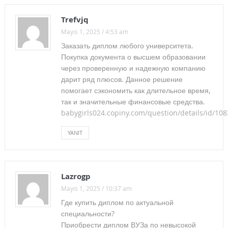
KİT Personelinin Sorunlarına İlişkin Çözüm Önerilerimizi “KİT
Trefvjq
Çalıştayı”nda Paylaştık!
Mayıs 1, 2025 / 4:53 am
Заказать диплом любого университета.
AKM’NİN ORADA NE OLUYOR?
Покупка документа о высшем образовании
MERKEZ YÜRÜTME KURULUMUZ ÇANKAYA
через проверенную и надежную компанию
дарит ряд плюсов. Данное решение
BELEDİYESİ’NDE SAYIN ALPER TAŞDELEN’İ ZİYARET ETTİ
помогает сэкономить как длительное время,
так и значительные финансовые средства.
Berkin’in Ekmeğine ve Umuduna Sahip Çıkmaya Devam
babygirls024.copiny.com/question/details/id/10
Edeceğiz!
YANIT
2011 TİS TOPLANTI TUTANAĞI
FAZLA ÇALIŞMADA DÜNYA BİRİNCİSİYİZ…!
Lazrogp
8 Mart Dünya Emekçi Kadınlar Günü
Mayıs 1, 2025 / 10:37 am
İNSANCA BİR YAŞAM İÇİN GREVLİ TOPLU SÖZLEŞME!
Где купить диплом по актуальной
специальности?
2014 YILI 2. DÖNEM KÜLTÜR SANAT-SEN ile DT ARASINDA
Приобрести диплом ВУЗа по невысокой