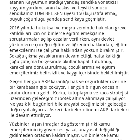
atanan Kayyumun atadığı yandaş sendika yöneticisi
kayyum yardımcısının baskısı ve teşviki sonucu
667 SAYILI KHK DEĞERLENDİRMESİ!
sendikamız TÜM BEL-SEN üyesi 150 kişi istifa etmiş,
büyük çoğunluğu yandaş sendikaya geçmiştir.
NE ASKERİ NE SİVİL DARBE,NE OLAĞANÜSTÜ HAL! ACİL
2016 yılında hukuksal ve meşru zeminde hak olan greve
katıldıkları için on binlerce eğitim emekçisine
DEMOKRASİ
soruşturmalar açılıp cezalar verilirken, aynı devlet
yüzbinlerce çocuğu eğitim ve öğrenim hakkından, eğitim
SANAT KURUMLARINDAKİ EMEKÇİLEİRİN DİKKATİNE
emekçilerini ise çalışma hakkından yoksun bırakmıştır.
Sokağa çıkma yasaklarının devam ettiği, hatta kalktığı
TERÖRÜ LANETLİYORUZ!
çoğu çatışma bölgesinde okullar kapalı tutulmuş,
karakollara dönüştürülmüş, çocuklarımız ve eğitim
MÜZE ve ÖREN YERLERİNİN KİRALANMASI ‘YASAYA AYKIRI’
emekçilerimiz belirsizlik ve kaygı içerisinde bekletilmiştir.
Geçen her gün AKP karanlığı hak ve özgürlükler üzerine
TEŞVİK & İKRAMİYE
15-16 HAZİRAN 1970 OLAYLARI!
bir karabasan gibi çöküyor. Her gün bir gün öncesini
aratır duruma geldi. Korku, kutuplaşma ve kaos stratejisi
ORLANDO KATLİAMINI ve İŞİD VAHŞETİNİ KINIYORUZ!
üzerinden geleceğimiz ipotek altına alınmaya çalışılıyor.
Ne yazık ki bugünleri bile arayabileceğimiz bir geleceğe
HABER SEN:TRT,İŞİD’İN SESİ OLDU !
ACI KAYBIMIZ…
doğru yol alıyoruz. Askeri darbeler dönemi AKP darbeleri
ile devam ettiriliyor.
AKP HÜKUMETİ FİİLİ ve HUKUKİ MÜCADELEMİZ
Yüzbinleri aşan ihraçlar da göstermiştir ki kamu
emekçilerinin iş güvencesi yasal, anayasal değişikliğe
KARŞISINDA GERİ ADIM ATMAK ZORUNDA KALDI
gidilmeden ortadan kaldırılmıştır. On binlerce kamu