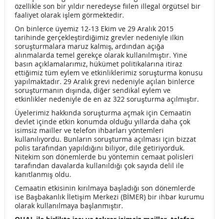
özellikle son bir yıldır neredeyse fiilen illegal örgütsel bir
DEVLET TİYATROLARI KİK TOPLANTI YERİ VE SAATİ
faaliyet olarak işlem görmektedir.
On binlerce üyemiz 12-13 Ekim ve 29 Aralık 2015
AÇLIK SINIRI 1.919 YOKSULLUK SINIRI 6 bin 252 LİRAYA
tarihinde gerçekleştirdiğimiz grevler nedeniyle ilkin
soruşturmalara maruz kalmış, ardından açığa
YÜKSELDİ!
alınmalarda temel gerekçe olarak kullanılmıştır. Yine
basın açıklamalarımız, hükümet politikalarına itiraz
DEVLET TİYATROLARI PROMOSYON GÖRÜŞMELERİ !
ettiğimiz tüm eylem ve etkinliklerimiz soruşturma konusu
yapılmaktadır. 29 Aralık grevi nedeniyle açılan binlerce
MEMURLARA NE KADAR SENDİKA İZNİ VERİLİYOR?
soruşturmanın dışında, diğer sendikal eylem ve
etkinlikler nedeniyle de en az 322 soruşturma açılmıştır.
KAMUOYUNA ZORUNLU AÇIKLAMA !
Üyelerimiz hakkında soruşturma açmak için Cemaatin
devlet içinde etkin konumda olduğu yıllarda daha çok
ENFLASYON SON 16 YILIN ZİRVESİNDE! ZAMLAR GERİ,
isimsiz mailler ve telefon ihbarları yöntemleri
kullanılıyordu. Bunların soruşturma açılması için bizzat
MAAŞLARIMIZ İNSANCA YAŞAMAYA YETECEK SEVİYEYE
polis tarafından yapıldığını biliyor, dile getiriyorduk.
Nitekim son dönemlerde bu yöntemin cemaat polisleri
ÇEKİLSİN!
tarafından davalarda kullanıldığı çok sayıda delil ile
kanıtlanmış oldu.
ÇALIŞMA SAATLERİNİN ESNEK HALE GETİRİLMESİ “Müjde”
Cemaatin etkisinin kırılmaya başladığı son dönemlerde
ise Başbakanlık İletişim Merkezi (BİMER) bir ihbar kurumu
Mi? YOKSA…
olarak kullanılmaya başlanmıştır.
ACI KAYIPLARIMIZ
12 EYLÜL SÜRÜYOR…