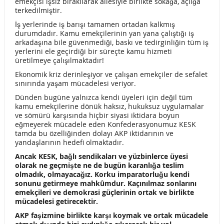
emekçisi işsiz bırakılarak ailesiyle birlikte sokağa, açlığa
KINIYORUZ!
”YARIM AKLINIZA” BİAT ETMEYECEĞİZ!
terkedilmiştir.
DEVLET TİYATROLARI BÜROKRATLARI MECLİS
İş yerlerinde iş barışı tamamen ortadan kalkmış
durumdadır. Kamu emekçilerinin yan yana çalıştığı iş
GÜNDEMİNDE
arkadaşına bile güvenmediği, baskı ve tedirginliğin tüm iş
yerlerini ele geçirdiği bir süreçte kamu hizmeti
TMMOB’A YÖNELİK İNTİKAMCI SALDIRIYI KINIYORUZ!
üretilmeye çalışılmaktadır!
Ekonomik kriz derinleşiyor ve çalışan emekçiler de sefalet
BU DAHA BAŞLANGIÇ MÜCADELEYE DEVAM!
sınırında yaşam mücadelesi veriyor.
Dünden bugüne yalnızca kendi üyeleri için değil tüm
28 MAYIS BÖLGE MİTİNGİNDE GENEL BAŞKANIN
kamu emekçilerine dönük haksız, hukuksuz uygulamalar
ve sömürü karşısında hiçbir siyasi iktidara boyun
KONUŞMASI!
eğmeyerek mücadele eden Konfederasyonumuz KESK
tamda bu özelliğinden dolayı AKP iktidarının ve
28-29 MAYIS’TA, 81İL 9 BÖLGEDEKİ MİTİNG PROGRAMI!
yandaşlarının hedefi olmaktadır.
7 ŞUBAT-7 MAYIS KAMU DA HAK İHLALLERİ RAPORUNU
Ancak KESK, bağlı sendikaları ve yüzbinlerce üyesi
olarak ne geçmişte ne de bugün karanlığa teslim
AÇIKLADIK!
olmadık, olmayacağız. Korku imparatorluğu kendi
sonunu getirmeye mahkûmdur. Kaçınılmaz sonlarını
emekçileri ve demokrasi güçlerinin ortak ve birlikte
CABLE VE TARTUS KATLİAMINI KINIYORUZ !
mücadelesi getirecektir.
GENÇLERİMİZİ SADECE 19 MAYIS’DA HATIRLAMAK
AKP faşizmine birlikte karşı koymak ve ortak mücadele