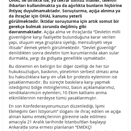
OHAL ile birlikte ise; ya tekrar isimsiz mailler, telefon
ihbarları kullanılmakta ya da ağırlıkta bunların hiçbirine
OLAĞANÜSTÜ GENEL KURUL İLANİ
ihtiyaç duyulmamaktadır. Soruşturma, açığa alınma ya
da ihraçlar için OHAL kanunu yeterli
1 EYLÜL DÜNYA BARIŞ GÜNÜ
BASINA VE KAMUOYUNA
görülmektedir.
İktidar soruşturma için artık somut bir
gerekçe bulmak zorunda değilmiş gibi
KRİZİN FATURASINI KRİZE YOL AÇANLAR ÖDEMELİDİR!
davranmaktadır.
Açığa alma ve ihraçlarda “Devletin milli
güvenliğine karşı faaliyette bulunduğuna karar verilen
yapı, oluşum veya gruplara üyeliği, mensubiyeti veya
SENDİKAMIZ ve EMEK ÖRGÜTLERİ İŞ CİNAYETLERİNİ
iltisakı” demek yeterli görülmektedir. “Devlet güvenliği”
denildikten sonra devletin tüm kurumlarında akan sular
PROTESTO ETTİ
durmakta, yargı da gidişata genellikle uymaktadır.
KAZA DEĞİL, KADER DEĞİL İŞ CİNAYETİ
Bu dönemin en belirgin bir diğer özelliği de her tür
hukuksuzluğun, baskının, yönelimin serbest olması ama
GENİŞLETİLMİŞ BAŞKANLAR KURULU TOPLANTISI
bu haksızlıklara karşı en ufak bir protesto eyleminin ise
yasaklanmasıdır. Bu süreçte baskılara karşı yapmak
TEMMUZ 2018 AÇLIK ve YOKSULLUK SINIRI
istediğimiz bölge mitinglerimiz, basın açıklamalarımız,
sendikalarımızın eylemleri, 10 Ekim katliamı anma
etkinliklerinin nerdeyse tümü yasaklanmıştır.
BASINA ve KAMUOYUNA
En son Konfederasyonumuzun düzenlediği, İşimi
KADIN EMEKÇİLERİN İSTİHDAMI İLE İLGİLİ ARAŞTIRMA
Ekmeğimi Geri İstiyorum” sloganı ile ihraç edilen ve açığa
alınan kamu emekçilerinin görevine iade edilmesi
ENFLASYON %9,17 MAAŞ ARTIŞ ORANI %8,67
amacıyla 21 Aralık tarihinde İstanbul’dan başlayıp
Ankara’da sona ermesi planlanan “EMEKÇİ
DT KOORDİNASYON TOPLANTISINA KATILIM