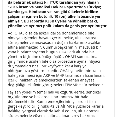
da belirtmek isteriz ki, ITUC tarafından yayınlanan
MÜDÜRLÜĞÜ KİK MUTABAKAT METNİ
“2016 İnsan ve Sendikal Haklar Raporu”nda Türkiye;
Kamboçya, Hindistan ve İran gibi ülkelerle birlikte
‘YOKSULLUĞA,İŞSİZLİĞE KARŞI İRLİKTA MÜCADELE’
çalışanlar için en kötü ilk 10 (on) ülke listesinde yer
almıştır. Bu raporda KESK üyelerine yönelik baskı,
MİTİNGİMİZİ SAMSUN’DA GEÇEKLEŞTİRDİK
yönelim ve ayrımcı politikalara da geniş yer ayrılmıştır.
Adı OHAL olsa da askeri darbe dönemlerinde bile
KESK’in 23. Kuruluş Yıl Dönümü Tüm Emekçilere Kutlu
olmayan işlemler hayata geçirilmekte, uluslararası
sözleşmeler ve anayasadan doğan haklarımız ayaklar
Olsun!
altına alınmaktadır. Cumhurbaşkanının “mevzuatı bir
yana bırakın” söylemi bugün OHAL adı altında bir
BÖLGE MİTİNGLERİMİZ İÇİN BİLDİRİLERİMİZ
yönetim biçimine dönüşmüştür. OHAL’i son uzatma
girişiminde usulen bile olsa prosedüre uyma ihtiyacı
DEVLET TİYATROLARI MAAŞ PROMOSYON GÖRÜŞMELERİ
duymamaları nasıl bir keyfiyetle karşı karşıya
olduğumuzu göstermektedir. OHAL yönetiminin kalıcı
SONUÇLANDIRILMIŞTIR.
hale getirilmesi için AKP ve MHP tarafından hazırlanan,
içeriği halktan ve emekçilerden saklanan anayasa
SESNDİKASIZLIK ÖLDÜRDÜ!
ACI KAYIBIMIZ
değişikliği teklifinin görüşmeleri TBMM’de sürmektedir.
Faşizan yönelim temel hak ve özgürlüklerde, sendikal
“YOKSULLAŞMAYA,İŞSİZLİĞE,GÜVENCESİZLİĞE KARŞI
örgütlenme ve haklarda sınır tanımaz bir hale
dönüşmektedir. Kamu emekçilerinin yıllardır fiilen
BİRLİKTE MÜCADELEYE”
gerçekleştirdiği, iç hukukta ve AİHM’de yüzlerce kararla
haklılığı yargısal olarak da kabul edilen, uluslararası
KAMUDA ‘GÜVENCELİ KADRO’ SONA ERİYOR
sözleşmelerle güvence altına alınan grev hakkımız