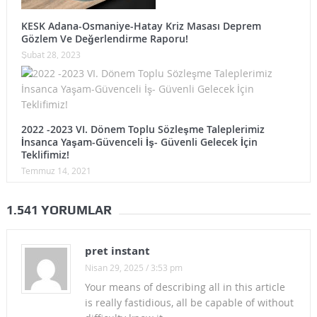
GENELGESİNE İLİŞKİN AÇIKLAMAMIZ!
KESK Adana-Osmaniye-Hatay Kriz Masası Deprem
Gözlem Ve Değerlendirme Raporu!
CHP’DEN KESK’E ZİYARET!
Şubat 28, 2023
2016 MERKEZİ YÖNETİM BÜTÇESİ ANALİZİ
DEVLET TİYATROLARI GENEL MÜDÜRLÜĞÜ 2015/2. DÖNEM
KİK TOPLANTI TUTANAĞI
2022 -2023 VI. Dönem Toplu Sözleşme Taleplerimiz
İnsanca Yaşam-Güvenceli İş- Güvenli Gelecek İçin
KADINLAR ESNEK ÇALIŞMANIN KALDIRACI YAPILACAK
Teklifimiz!
Temmuz 14, 2021
İSTANBUL’DA YAŞANAN PATLAMAYI GERÇEKLEŞTİRENLERİ
LANETLİYORUZ !
1.541 YORUMLAR
FETVALARINIZ SİZİN OLSUN
pret instant
VİJDANLARDA AKLANMAYAN 17-25 ARALIK YOLSUZLUK ve
Nisan 29, 2025 / 3:53 pm
Your means of describing all in this article
RÜŞVET OPERASYONUNU UNUTMADIK!
is really fastidious, all be capable of without
ANAYASA MAHKEMESİNDEN HARCIRAH KANUNU İLE İLGİLİ