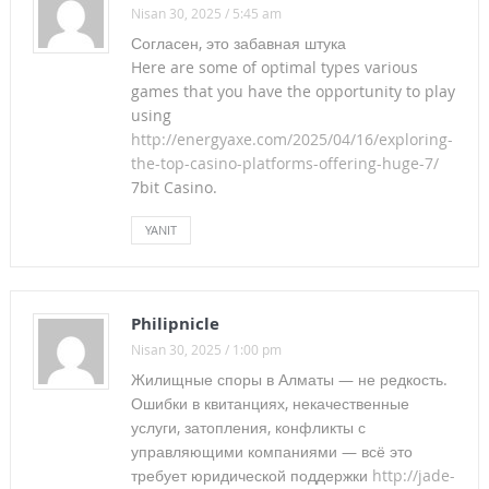
Nisan 30, 2025 / 5:45 am
BASINA ve KAMUOYUNA
BASIN TOPLANTISINA ÇAĞRI
Согласен, это забавная штука
Here are some of optimal types various
METAL İŞÇİLERİNİN HAKLI TALEPLERİNİN DESTEKLİYORUZ.
games that you have the opportunity to play
using
TOPLU SATIŞ SÖZLEŞMELERİNE KARŞI DİRENİŞ BÜYÜYOR!
http://energyaxe.com/2025/04/16/exploring-
the-top-casino-platforms-offering-huge-7/
Soma’yı Unutmadık, Unutturmayacağız!
7bit Casino.
SOMA ANMA ve MİTİNG PROĞRAMI
YANIT
ZEKİ ALASYA VEFAT ETTİ
GENEL BAŞKANIMIZ HALK TV’DE
Philipnicle
İNSANCA ÇALIŞMAK, İNSANCA YAŞAMAK İÇİN BİRLİK-
Nisan 30, 2025 / 1:00 pm
MÜCADELE DAYANIŞMA
Жилищные споры в Алматы — не редкость.
Ошибки в квитанциях, некачественные
İDARE MAHKEMESİ MİLYONLUK İHALEYİ HUKUKA AYKIRI
услуги, затопления, конфликты с
управляющими компаниями — всё это
BULDU
требует юридической поддержки
http://jade-