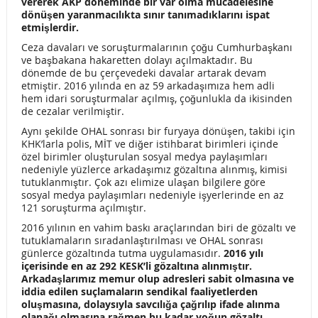
vererek AKP döneminde bir var olma mücadelesine
KONFEDERASYONUMUZA ZİYARET!
dönüşen yaranmacılıkta sınır tanımadıklarını ispat
etmişlerdir.
ÖZEL TİYATROLAR 2016 – 2017 SANAT SEZONU
Ceza davaları ve soruşturmalarının çoğu Cumhurbaşkanı
YARDIMLARI AÇIKLANDI
ve başbakana hakaretten dolayı açılmaktadır. Bu
dönemde de bu çerçevedeki davalar artarak devam
10 ARALIK TERÖR SALDIRISINI LANETLİYORUZ!
etmiştir. 2016 yılında en az 59 arkadaşımıza hem adli
hem idari soruşturmalar açılmış, çoğunlukla da ikisinden
ANKARA BÖLGE ŞUBESİ 6. OLAĞAN GENEL KURULU…
de cezalar verilmiştir.
Aynı şekilde OHAL sonrası bir furyaya dönüşen, takibi için
SENDİKAL EYLEME CEZA AİHM’DE YİNE MAHKUM OLDU
KHK’larla polis, MİT ve diğer istihbarat birimleri içinde
özel birimler oluşturulan sosyal medya paylaşımları
GÖREVDE YÜKSELME SINAVI İLANI ( Şef, Memur)
nedeniyle yüzlerce arkadaşımız gözaltına alınmış, kimisi
tutuklanmıştır. Çok azı elimize ulaşan bilgilere göre
NAKLEN ATANAN MEMUR NE ZAMAN GÖREVE BAŞLAR?
sosyal medya paylaşımları nedeniyle işyerlerinde en az
121 soruşturma açılmıştır.
GÖREVDE YÜKSELME VE UNVAN DEĞİŞİKLİĞİ SINAV KİTABI
2016 yılının en vahim baskı araçlarından biri de gözaltı ve
tutuklamaların sıradanlaştırılması ve OHAL sonrası
MEMURLAR ENFLASYON FARKI ZAMMI ALACAK MI?
günlerce gözaltında tutma uygulamasıdır.
2016 yılı
içerisinde en az 292 KESK’li gözaltına alınmıştır.
EKİM 2016 AÇLIK ve YOKSULLUK ARAŞTIRMASI
Arkadaşlarımız memur olup adresleri sabit olmasına ve
iddia edilen suçlamaların sendikal faaliyetlerden
10 EKİM ANKARA KATLİAMI DAVASI BAŞLADI!
oluşmasına, dolaysıyla savcılığa çağrılıp ifade alınma
olanağı olmasına rağmen bu kadar yoğun gözaltı