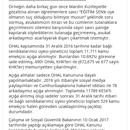
GERÇEKLEŞTİRDİK!
Örneğin daha birkaç gün önce Mardin Kızıltepe’de
gözaltına alınan öğretmenlere savcı “EĞİTİM SEN’e üye
HALİT AKÇATEPE’Yİ KAYBETTİK…
olmanın suç olduğunu bilmiyor musun” şeklinde soru
sormuş, avukatımızın itirazı ve bu cümlenin tutanaklara
OHAL, KHK REJİMİ VE KAMU EMEKÇİLERİ İHRAÇ KURULTAYI
geçirilmesini istemesi karşısında sayın savcı paniğe
kapılarak söylediklerini tutanağa geçirmemiş, avukat
arkadaşımızı azarlayarak dışarı çıkartmak istemiştir.
PROGRAM…
OHAL kapsamında 31 Aralık 2016 tarihine kadar bağlı
OHAL, KHK REJİMİ VE KAMU EMEKÇİLERİ İHRAÇ KURULTAYI
sendikalarımız üyesi-yöneticisi toplam 11.711 kamu
emekçisi açığa alınmıştır. Bunlardan 10.692’si görevine
BASIN AÇIKLAMASI…
iade edilmiş, 490’ı OHAL KHK’leri ile (672,675 ve 677 sayılı
KHK’ler) memuriyetten çıkarılmıştır.
27 MART DÜNYA TİYATROLAR GÜNÜ…
Açığa almalar sadece OHAL Kanununa dayalı
yapılmamaktadır. 2016 yılı itibariyle sosyal medya
KÜTÜPHANELER HAFTASI…
paylaşımları ve Cumhurbaşkanına hakaret iddiası ile 78
arkadaşımız açığa alınmıştır. Toplamda 11789 KESK’li
8 MART KADINLARIN ULUSLARARASI BİRLİK, MÜCADELE
açığa alınmış olup iadeler sonrası 31 Aralık tarihi itibari
ile bağlı sendikalarımız üyesi-yöneticisi toplam 529 kamu
VE DAYANIŞMA GÜNÜ…
emekçisi halen görevden uzaklaştırılmış (açıkta)
durumdadır.
KÜLTÜR SANAT-SEN 3-4 MART 2017 EĞİTİM SEMİNERİ
Çalışma ve Sosyal Güvenlik Bakanının 10 Ocak 2017
tarihinde yaptığı açıklamaya göre OHAL Kanunu
TÜSAK OLMADI KHK’YLE YAPIYORLAR
ACI KAYBIMIZ…