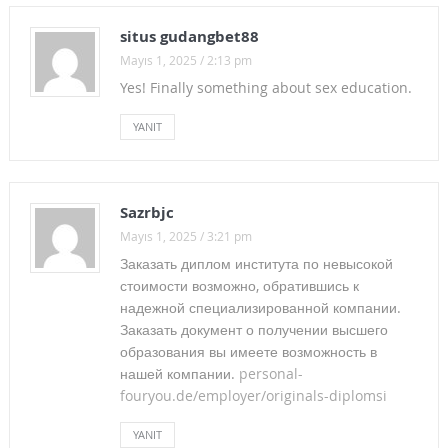
AYM MEMURUN GREV HAKKINI TESCİL ETTİ
situs gudangbet88
13 ARALIK’TA ANKARA’DAYIZ
Mayıs 1, 2025 / 2:13 pm
5.DONİZETTİ KLASİK MÜZİK ÖDÜLLERİ SAHİPLERİNİ BULDU
Yes! Finally something about sex education.
BİNLERCE KİŞİYİ ÖLDÜREN SİSTEM TÜRKİYE’DE
YANIT
KADINA YÖNELİK ŞİDDETE KARŞI ULUSLARARASI
MÜCADELE GÜNÜ
Sazrbjc
2015 BÜTÇE YASA TASARISI HAKKINDA GÖRÜŞ VE
Mayıs 1, 2025 / 3:21 pm
Заказать диплом института по невысокой
ÖNERİLERİMİZ TBMM’YE SUNDUK
стоимости возможно, обратившись к
2015 BÜTÇESİ VE EMEKÇİLERİN KRİZİ…
надежной специализированной компании.
Заказать документ о получении высшего
YANGINDAN MAL KAÇIRIYORLAR!
образования вы имеете возможность в
нашей компании.
personal-
2014-15 SATIŞ SÖZLEŞMESİ ve BÜTÇE
fouryou.de/employer/originals-diplomsi
BASINA VE KAMUOYUNA…
YANIT