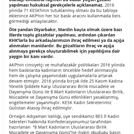
AİHM TÜRKİYE’Yİ MAHKUM ETTİ, DEVLET EĞİTİM SEN
yapılması hukuksal gerekçelerle açıklanamaz.
2016
yılında 71 KESK’linin tutuklanmış olması da bu tabloya
ÜYESİNE TAZMİNAT ÖDEDİ!
eklenince AKP’nin her tür baskı aracını kullanmada beis
görmediği anlaşılacaktır.
KAMUDA GÖREVİNE SON VERİLEN KAMU EMEKÇİLERİNİN,
Öte yandan Diyarbakır, Mardin başta olmak üzere bazı
illerde toplu gözaltılar yapılması, ardından çıkarılan
EMEKLİLİK ve GENEL SAĞLIK SİGORTASI DURUMU İLİŞKİN
KHK’larla bu arkadaşlarımızın ihraç edilmesi ya da açığa
alınmaları manidardır. Bu gözaltların ihraç ve açığa
BİLGİENDİRME
alınmaya gerekçe oluşturabilmek için yapıldığına dair
yaygın bir kanı vardır.
SUSTUKÇA KAPILAR BİRER BİRER ÇALINACAK
AKP’nin cinsiyetçi ve muhafazakâr politikaları 2016 yılında
hem baskılarda kadınların öncelikle hedef alınmasıyla
SENDİKAMIZ 6. OLAĞAN GENEL KURUL SEÇİM SÜRECİ
hem de çalışma yaşamındaki uygulamalarla artarak
devam etmiştir. 2016 yılında birçok ilde 25 Kasım Kadına
BAŞLAMIŞTIR!
Yönelik Şiddete Karşı Uluslararası Birlik mücadele ve
Dayanışma Günü ile 8 Mart Kadınların Uluslararası Birlik,
HÜKÜMET KAMUDA SİYASİ KADROLAŞMAYA SON VERMELİ!
Mücadele ve Dayanışma Günü etkinlikleri yasaklanmış,
engellemeler yaşanmıştır. KESK Kadın Sekreterimiz
Konfederasyonumuz, Çalışma Bakanı Müezzinoğlu ile
Gülistan Atasoy ihraç edilmiştir.
Örneğin Adıyaman Valiliği, üye sendikamız BES İl Kadın
Hukuksuz ve Keyfi Uygulamalar Konusunda Görüşme
Sekreteri hakkında Konfederasyonumuz tarafından
hazırlanan “8 Mart Kadınların Uluslararası Birlik
Gerçekleştirdi!
Mücadele ve Dayanışma Günü”ne ilişkin okuduğu basın