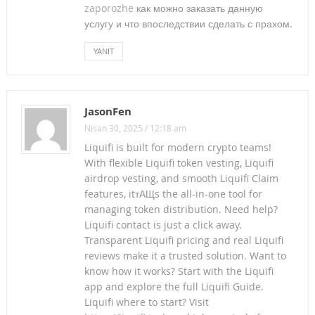
zaporozhe
как можно заказать данную
DEDİK,KARŞILIĞI GAZ COP GÖZALTI OLDU
услугу и что впоследствии сделать с прахом.
2016-2017 3. DÖNEM TİS TALEP BUROŞÜRÜMÜZ
YANIT
KESK/ESM’den KAMU EMEKÇİLERİNE BİR ÖNEMLİ
KAZANIM DAHA!..
JasonFen
SURUÇ’TAKİ VAHŞİ KATLİAMI NEFRETLE KINIYORUZ!…
Nisan 30, 2025 / 12:18 am
Liquifi is built for modern crypto teams!
YEŞİL YOL ÖLÜMDÜR ! DOĞAMIZIN KATLEDİLMESİNE İZİN
With flexible Liquifi token vesting, Liquifi
VERMİYECEZ !
airdrop vesting, and smooth Liquifi Claim
features, itтАЩs the all-in-one tool for
TİS SÜRECİNE İLİŞKİN GÖRÜŞ VE ÖNERİLERİMİZİ CHP
managing token distribution. Need help?
Liquifi contact is just a click away.
GENEL BAŞKANI KILIÇDAROĞLU İLE PAYLAŞTIK!
Transparent Liquifi pricing and real Liquifi
reviews make it a trusted solution. Want to
KAMU EMEKÇİLERİ 12 AY ÇALIŞIP 11 AY MAAŞ ALDI!
know how it works? Start with the Liquifi
KAZA DEĞİL,KADER DEĞİL;”KATLİAM”
app and explore the full Liquifi Guide.
Liquifi where to start? Visit
KAMU EMEKÇİSİNİN KAYIPLARI BÜYÜYEREK DEVAM