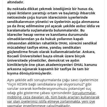
altındadır.
TALEPLERİMİZİ KARARLILIKLA SAVUNACAĞIZ!
Bu noktada dikkat çekmek istediğimiz bir husus da,
MİMARLARDAN ULUS TEPKİSİ…
siyasi iktidarın yarattığı ortam ve başlattığı ihbarcılık
neticesinde çoğu kurum idarecisinin işyerlerinde
İLLER BANKASI BİNASININ YIKIMINA TEPKİ…
sendikalarımızın yönetici ve üyelerinin açığa alınmasına
ya da ihraç edilmesine yol açacak şekilde asılsız iddia ve
“PERFORMANS DEĞERLENDİRME KRİTERLERİ” DUYURU…
karalamalarla suçlamalarda bulunmalarıdır. Bu
idareciler hesap verme ve kanıtlama durumunda
TÜSAK YOK AMA ‘PERFORMANS’ VAR…
olmadıklarından ya da hukuk yollarının kapalı
olmasından aldıkları rahatlıkla OHAL sürecini sendikal
mücadeleyi tasfiye etme, yandaş sendikaları
‘HAYIR’INI AL DA GEL! EMEK BARIŞ DEMOKRASİ İÇİN
güçlendirme fırsatı olarak kullanmaktadırlar. Ankara,
Kocaeli Üniversiteleri başta olmak üzere birçok
YAŞASIN 1 MAYIS!
üniversitede yöneticiler, demokrat ve aydın
kimlikleriyle öne çıkan akademisyenleri OHAL kanunu
OHAL KHK’ler REJİMİNDE REFERANDUMDAN 1 MAYIS’a…
arkasına sığınarak kapsamlı bir tasfiye ile tam bir
kıyıma dönüştürmüşlerdir.
MEMURA RAHAT YOK…
İNSANCA YAŞAM İÇİN!
Aynı şekilde adli soruşturmalarda çoğu savcı üyelerimize
#HAYIR DİYELİM HERKES KAZANSIN!
“niçin KESK’e bağlı sendikalara üye oluyorsunuz” gibi
sorular sorarak konfederasyonumuzu potansiyel suç
odağı gibi gösterme çabası içerisindedir.
Soruşturmalar,
BİREYSEL DEĞİL, KAMUSAL EMEKLİLİK!
mobbing, ceza davaları vb. tüm baskı araçları kullanılarak
var olan üyelerimiz istifa etmeye zorlanmakta, yeni üye
“OHAL-KHK REJİMİ VE İHRAÇ KURULTAYI’MIZI
yapmalar engellenmeye çalışılmaktadır.