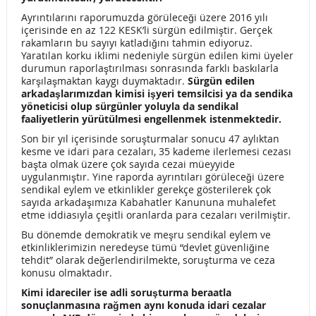
Ayrıntılarını raporumuzda görüleceği üzere 2016 yılı
TUTARLARI BELİRLENDİ
içerisinde en az 122 KESK’li sürgün edilmiştir. Gerçek
rakamların bu sayıyı katladığını tahmin ediyoruz.
ANTALYA BÖLGE ŞUBEMİZİN GENEL KURUL İLANI
Yaratılan korku iklimi nedeniyle sürgün edilen kimi üyeler
durumun raporlaştırılması sonrasında farklı baskılarla
2016 YILI 2. DÖNEM DEVLET TİYATATROLARI GENEL
karşılaşmaktan kaygı duymaktadır.
Sürgün edilen
arkadaşlarımızdan kimisi işyeri temsilcisi ya da sendika
MÜDÜRLÜĞÜ KİK MUTABAKAT METNİ
yöneticisi olup sürgünler yoluyla da sendikal
faaliyetlerin yürütülmesi engellenmek istenmektedir.
2016 YILI 2. DÖNEM DEVLET OPERA VE BALESİ GENEL
Son bir yıl içerisinde soruşturmalar sonucu 47 aylıktan
kesme ve idari para cezaları, 35 kademe ilerlemesi cezası
MÜDÜRLÜĞÜ KİK MUTABAKAT METNİ
başta olmak üzere çok sayıda cezai müeyyide
uygulanmıştır. Yine raporda ayrıntıları görüleceği üzere
SİT ALANINA GEÇİCİ TİYATRO KURULMASINA İLİŞKİN
sendikal eylem ve etkinlikler gerekçe gösterilerek çok
sayıda arkadaşımıza Kabahatler Kanununa muhalefet
KARAR İPTAL EDİLDİ
etme iddiasıyla çeşitli oranlarda para cezaları verilmiştir.
Bu dönemde demokratik ve meşru sendikal eylem ve
AYM KAZANIMIMIZ SONRASINDA HÜKUMET ADIM ATIYOR.
etkinliklerimizin neredeyse tümü “devlet güvenliğine
tehdit” olarak değerlendirilmekte, soruşturma ve ceza
KAYSERİ’DE YAŞANAN TERÖR SALDIRISINI LANETLİYORUZ
konusu olmaktadır.
ÇALIŞMA BAKANI MÜEZZİNOĞLU’NDAN
Kimi idareciler ise adli soruşturma beraatla
sonuçlanmasına rağmen aynı konuda idari cezalar