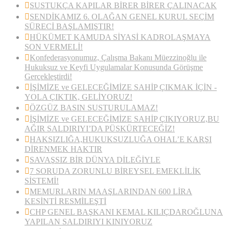
SUSTUKÇA KAPILAR BİRER BİRER ÇALINACAK
SENDİKAMIZ 6. OLAĞAN GENEL KURUL SEÇİM
SÜRECİ BAŞLAMIŞTIR!
HÜKÜMET KAMUDA SİYASİ KADROLAŞMAYA
SON VERMELİ!
Konfederasyonumuz, Çalışma Bakanı Müezzinoğlu ile
Hukuksuz ve Keyfi Uygulamalar Konusunda Görüşme
Gerçekleştirdi!
İŞİMİZE ve GELECEĞİMİZE SAHİP ÇIKMAK İÇİN ­­­
YOLA ÇIKTIK, GELİYORUZ!
ÖZGÜZ BASIN SUSTURULAMAZ!
İŞİMİZE ve GELECEĞİMİZE SAHİP ÇIKIYORUZ,BU
AĞIR SALDIRIYI’DA PÜSKÜRTECEĞİZ!
HAKSIZLIĞA,HUKUKSUZLUĞA OHAL’E KARŞI
DİRENMEK HAKTIR
SAVAŞSIZ BİR DÜNYA DİLEĞİYLE
7 SORUDA ZORUNLU BİREYSEL EMEKLİLİK
SİSTEMİ!
MEMURLARIN MAAŞLARINDAN 600 LİRA
KESİNTİ RESMİLEŞTİ
CHP GENEL BAŞKANI KEMAL KILIÇDAROĞLUNA
YAPILAN SALDIRIYI KINIYORUZ