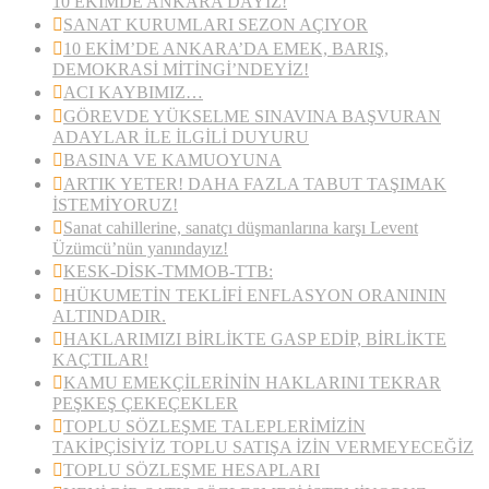
10 EKİMDE ANKARA’DAYIZ!
SANAT KURUMLARI SEZON AÇIYOR
10 EKİM’DE ANKARA’DA EMEK, BARIŞ,
DEMOKRASİ MİTİNGİ’NDEYİZ!
ACI KAYBIMIZ…
GÖREVDE YÜKSELME SINAVINA BAŞVURAN
ADAYLAR İLE İLGİLİ DUYURU
BASINA VE KAMUOYUNA
ARTIK YETER! DAHA FAZLA TABUT TAŞIMAK
İSTEMİYORUZ!
Sanat cahillerine, sanatçı düşmanlarına karşı Levent
Üzümcü’nün yanındayız!
KESK-DİSK-TMMOB-TTB:
HÜKUMETİN TEKLİFİ ENFLASYON ORANININ
ALTINDADIR.
HAKLARIMIZI BİRLİKTE GASP EDİP, BİRLİKTE
KAÇTILAR!
KAMU EMEKÇİLERİNİN HAKLARINI TEKRAR
PEŞKEŞ ÇEKEÇEKLER
TOPLU SÖZLEŞME TALEPLERİMİZİN
TAKİPÇİSİYİZ TOPLU SATIŞA İZİN VERMEYECEĞİZ
TOPLU SÖZLEŞME HESAPLARI