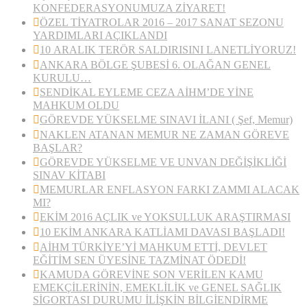
KONFEDERASYONUMUZA ZİYARET!
ÖZEL TİYATROLAR 2016 – 2017 SANAT SEZONU
YARDIMLARI AÇIKLANDI
10 ARALIK TERÖR SALDIRISINI LANETLİYORUZ!
ANKARA BÖLGE ŞUBESİ 6. OLAĞAN GENEL
KURULU…
SENDİKAL EYLEME CEZA AİHM’DE YİNE
MAHKUM OLDU
GÖREVDE YÜKSELME SINAVI İLANI ( Şef, Memur)
NAKLEN ATANAN MEMUR NE ZAMAN GÖREVE
BAŞLAR?
GÖREVDE YÜKSELME VE UNVAN DEĞİŞİKLİĞİ
SINAV KİTABI
MEMURLAR ENFLASYON FARKI ZAMMI ALACAK
MI?
EKİM 2016 AÇLIK ve YOKSULLUK ARAŞTIRMASI
10 EKİM ANKARA KATLİAMI DAVASI BAŞLADI!
AİHM TÜRKİYE’Yİ MAHKUM ETTİ, DEVLET
EĞİTİM SEN ÜYESİNE TAZMİNAT ÖDEDİ!
KAMUDA GÖREVİNE SON VERİLEN KAMU
EMEKÇİLERİNİN, EMEKLİLİK ve GENEL SAĞLIK
SİGORTASI DURUMU İLİŞKİN BİLGİENDİRME