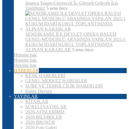
İnsanca Yaşam-Güvenceli İş- Güvenli Gelecek İçin
Teklifimiz!
5 sene önce
SENDİKAMIZ İLE DEVLET OPERA BALESİ
GENEL MÜDÜRLÜ ARASINDA YAPILAN 2021/1
KURUM İDARİ KURUL TOPLANTISINDA
ALINAN KARARLAR
5 sene önce
Hepsine bak
Hepsine bak
Hepsine bak
HABERLER
KESK HABERLERİ
GENEL MERKEZ HABERLER
ŞUBE VE TEMSİLCİLİK HABERLERİ
Haber Duyuru
YAYINLAR
KİTAPLAR
SÜRELİ YAYINLAR
2020-AFİŞLERİMİZ
2020-BİLDİRİLER
2020-BROŞÜR
2020-Foto Galeri