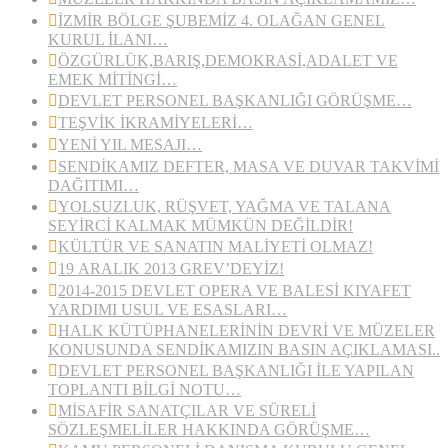
İZMİR BÖLGE ŞUBEMİZ 4. OLAĞAN GENEL
KURUL İLANI…
ÖZGÜRLÜK,BARIŞ,DEMOKRASİ,ADALET VE
EMEK MİTİNGİ…
DEVLET PERSONEL BAŞKANLIĞI GÖRÜŞME…
TEŞVİK İKRAMİYELERİ…
YENİ YIL MESAJI…
SENDİKAMIZ DEFTER, MASA VE DUVAR TAKVİMİ
DAĞITIMI…
YOLSUZLUK, RÜŞVET, YAĞMA VE TALANA
SEYİRCİ KALMAK MÜMKÜN DEĞİLDİR!
KÜLTÜR VE SANATIN MALİYETİ OLMAZ!
19 ARALIK 2013 GREV’DEYİZ!
2014-2015 DEVLET OPERA VE BALESİ KIYAFET
YARDIMI USUL VE ESASLARI…
HALK KÜTÜPHANELERİNİN DEVRİ VE MÜZELER
KONUSUNDA SENDİKAMIZIN BASIN AÇIKLAMASI..
DEVLET PERSONEL BAŞKANLIĞI İLE YAPILAN
TOPLANTI BİLGİ NOTU…
MİSAFİR SANATÇILAR VE SÜRELİ
SÖZLEŞMELİLER HAKKINDA GÖRÜŞME…