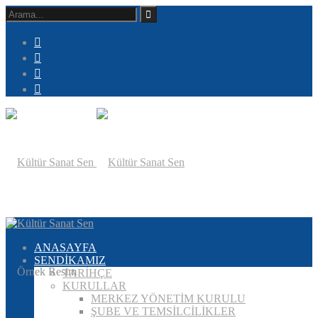
ANASAYFA
SENDİKAMIZ
TARİHÇE
KURULLAR
MERKEZ YÖNETİM KURULU
ŞUBE VE TEMSİLCİLİKLER