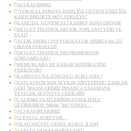
ACI KAYIBIMIZ
“YOKSULLAŞMAYA,İŞSİZLİĞE,GÜVENCESİZLİĞE
KARŞI BİRLİKTE MÜCADELEYE”
KAMUDA ‘GÜVENCELİ KADRO’ SONA ERİYOR
DEVLET TİYATROLARI KİK TOPLANTI YERİ VE
SAATİ
AÇLIK SINIRI 1.919 YOKSULLUK SINIRI 6 bin 252
LİRAYA YÜKSELDİ!
DEVLET TİYATROLARI PROMOSYON
GÖRÜŞMELERİ !
MEMURLARA NE KADAR SENDİKA İZNİ
VERİLİYOR?
KAMUOYUNA ZORUNLU AÇIKLAMA !
ENFLASYON SON 16 YILIN ZİRVESİNDE! ZAMLAR
GERİ, MAAŞLARIMIZ İNSANCA YAŞAMAYA
YETECEK SEVİYEYE ÇEKİLSİN!
ÇALIŞMA SAATLERİNİN ESNEK HALE
GETİRİLMESİ “Müjde” Mi? YOKSA…
ACI KAYIPLARIMIZ
12 EYLÜL SÜRÜYOR…
OLAĞANÜSTÜ GENEL KURUL İLANİ
1 EYLÜL DÜNYA BARIŞ GÜNÜ