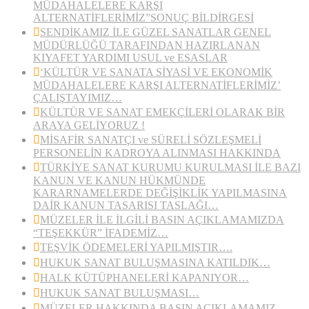
MÜDAHALELERE KARŞI
ALTERNATİFLERİMİZ”SONUÇ BİLDİRGESİ
SENDİKAMIZ İLE GÜZEL SANATLAR GENEL
MÜDÜRLÜĞÜ TARAFINDAN HAZIRLANAN
KIYAFET YARDIMI USUL ve ESASLAR
‘KÜLTÜR VE SANATA SİYASİ VE EKONOMİK
MÜDAHALELERE KARŞI ALTERNATİFLERİMİZ’
ÇALIŞTAYIMIZ…
KÜLTÜR VE SANAT EMEKÇİLERİ OLARAK BİR
ARAYA GELİYORUZ !
MİSAFİR SANATÇI ve SÜRELİ SÖZLEŞMELİ
PERSONELİN KADROYA ALINMASI HAKKINDA
TÜRKİYE SANAT KURUMU KURULMASI İLE BAZI
KANUN VE KANUN HÜKMÜNDE
KARARNAMELERDE DEĞİŞİKLİK YAPILMASINA
DAİR KANUN TASARISI TASLAĞI…
MÜZELER İLE İLGİLİ BASIN AÇIKLAMAMIZDA
“TEŞEKKÜR” İFADEMİZ…
TEŞVİK ÖDEMELERİ YAPILMIŞTIR….
HUKUK SANAT BULUŞMASINA KATILDIK…
HALK KÜTÜPHANELERİ KAPANIYOR…
HUKUK SANAT BULUŞMASI…
MÜZELER HAKKINDA BASIN AÇIKLAMAMIZ…