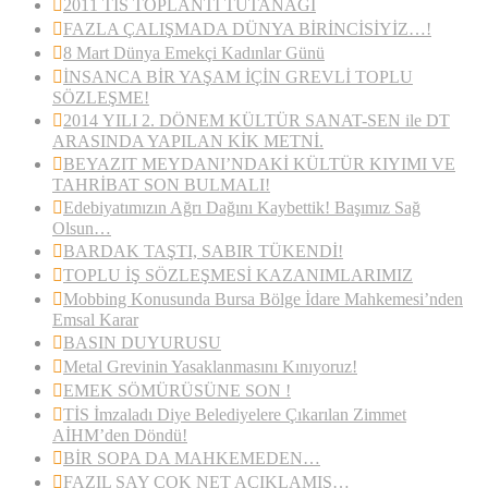
2011 TİS TOPLANTI TUTANAĞI
FAZLA ÇALIŞMADA DÜNYA BİRİNCİSİYİZ…!
8 Mart Dünya Emekçi Kadınlar Günü
İNSANCA BİR YAŞAM İÇİN GREVLİ TOPLU
SÖZLEŞME!
2014 YILI 2. DÖNEM KÜLTÜR SANAT-SEN ile DT
ARASINDA YAPILAN KİK METNİ.
BEYAZIT MEYDANI’NDAKİ KÜLTÜR KIYIMI VE
TAHRİBAT SON BULMALI!
Edebiyatımızın Ağrı Dağını Kaybettik! Başımız Sağ
Olsun…
BARDAK TAŞTI, SABIR TÜKENDİ!
TOPLU İŞ SÖZLEŞMESİ KAZANIMLARIMIZ
Mobbing Konusunda Bursa Bölge İdare Mahkemesi’nden
Emsal Karar
BASIN DUYURUSU
Metal Grevinin Yasaklanmasını Kınıyoruz!
EMEK SÖMÜRÜSÜNE SON !
TİS İmzaladı Diye Belediyelere Çıkarılan Zimmet
AİHM’den Döndü!
BİR SOPA DA MAHKEMEDEN…
FAZIL SAY ÇOK NET AÇIKLAMIŞ…