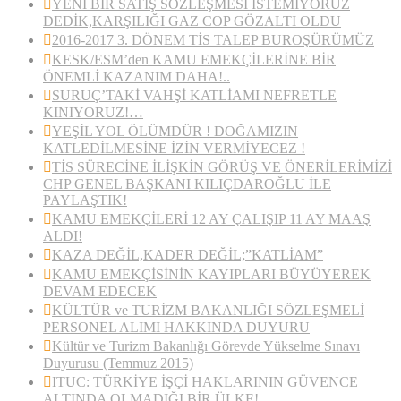
YENİ BİR SATIŞ SÖZLEŞMESİ İSTEMİYORUZ
DEDİK,KARŞILIĞI GAZ COP GÖZALTI OLDU
2016-2017 3. DÖNEM TİS TALEP BUROŞÜRÜMÜZ
KESK/ESM’den KAMU EMEKÇİLERİNE BİR
ÖNEMLİ KAZANIM DAHA!..
SURUÇ’TAKİ VAHŞİ KATLİAMI NEFRETLE
KINIYORUZ!…
YEŞİL YOL ÖLÜMDÜR ! DOĞAMIZIN
KATLEDİLMESİNE İZİN VERMİYECEZ !
TİS SÜRECİNE İLİŞKİN GÖRÜŞ VE ÖNERİLERİMİZİ
CHP GENEL BAŞKANI KILIÇDAROĞLU İLE
PAYLAŞTIK!
KAMU EMEKÇİLERİ 12 AY ÇALIŞIP 11 AY MAAŞ
ALDI!
KAZA DEĞİL,KADER DEĞİL;”KATLİAM”
KAMU EMEKÇİSİNİN KAYIPLARI BÜYÜYEREK
DEVAM EDECEK
KÜLTÜR ve TURİZM BAKANLIĞI SÖZLEŞMELİ
PERSONEL ALIMI HAKKINDA DUYURU
Kültür ve Turizm Bakanlığı Görevde Yükselme Sınavı
Duyurusu (Temmuz 2015)
ITUC: TÜRKİYE İŞÇİ HAKLARININ GÜVENCE
ALTINDA OLMADIĞI BİR ÜLKE!