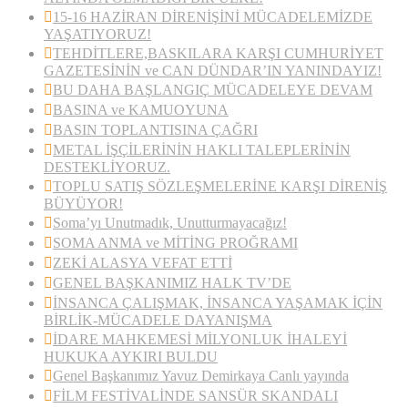
15-16 HAZİRAN DİRENİŞİNİ MÜCADELEMİZDE
YAŞATIYORUZ!
TEHDİTLERE,BASKILARA KARŞI CUMHURİYET
GAZETESİNİN ve CAN DÜNDAR’IN YANINDAYIZ!
BU DAHA BAŞLANGIÇ MÜCADELEYE DEVAM
BASINA ve KAMUOYUNA
BASIN TOPLANTISINA ÇAĞRI
METAL İŞÇİLERİNİN HAKLI TALEPLERİNİN
DESTEKLİYORUZ.
TOPLU SATIŞ SÖZLEŞMELERİNE KARŞI DİRENİŞ
BÜYÜYOR!
Soma’yı Unutmadık, Unutturmayacağız!
SOMA ANMA ve MİTİNG PROĞRAMI
ZEKİ ALASYA VEFAT ETTİ
GENEL BAŞKANIMIZ HALK TV’DE
İNSANCA ÇALIŞMAK, İNSANCA YAŞAMAK İÇİN
BİRLİK-MÜCADELE DAYANIŞMA
İDARE MAHKEMESİ MİLYONLUK İHALEYİ
HUKUKA AYKIRI BULDU
Genel Başkanımız Yavuz Demirkaya Canlı yayında
FİLM FESTİVALİNDE SANSÜR SKANDALI