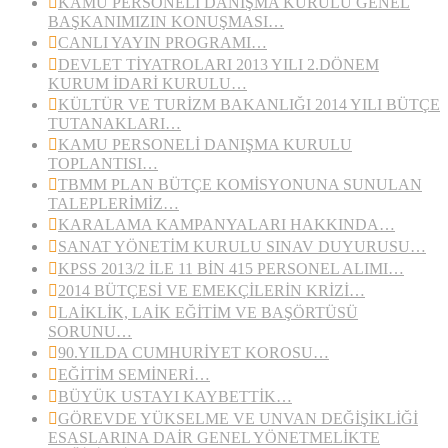
KAMU PERSONELİ DANIŞMA KURULU GENEL
BAŞKANIMIZIN KONUŞMASI…
CANLI YAYIN PROGRAMI…
DEVLET TİYATROLARI 2013 YILI 2.DÖNEM
KURUM İDARİ KURULU…
KÜLTÜR VE TURİZM BAKANLIĞI 2014 YILI BÜTÇE
TUTANAKLARI…
KAMU PERSONELİ DANIŞMA KURULU
TOPLANTISI…
TBMM PLAN BÜTÇE KOMİSYONUNA SUNULAN
TALEPLERİMİZ…
KARALAMA KAMPANYALARI HAKKINDA…
SANAT YÖNETİM KURULU SINAV DUYURUSU…
KPSS 2013/2 İLE 11 BİN 415 PERSONEL ALIMI…
2014 BÜTÇESİ VE EMEKÇİLERİN KRİZİ…
LAİKLİK, LAİK EĞİTİM VE BAŞÖRTÜSÜ
SORUNU…
90.YILDA CUMHURİYET KOROSU…
EĞİTİM SEMİNERİ…
BÜYÜK USTAYI KAYBETTİK…
GÖREVDE YÜKSELME VE UNVAN DEĞİŞİKLİĞİ
ESASLARINA DAİR GENEL YÖNETMELİKTE