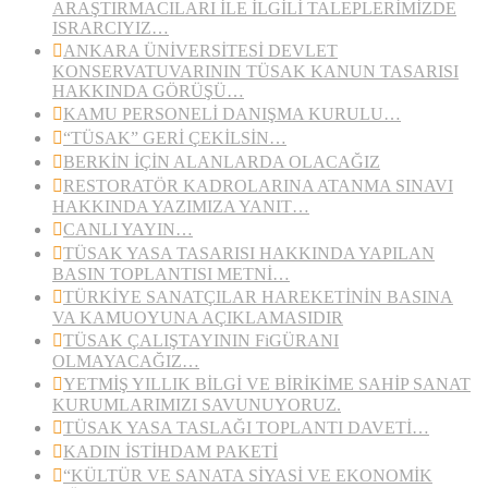
ARAŞTIRMACILARI İLE İLGİLİ TALEPLERİMİZDE
ISRARCIYIZ…
ANKARA ÜNİVERSİTESİ DEVLET
KONSERVATUVARININ TÜSAK KANUN TASARISI
HAKKINDA GÖRÜŞÜ…
KAMU PERSONELİ DANIŞMA KURULU…
“TÜSAK” GERİ ÇEKİLSİN…
BERKİN İÇİN ALANLARDA OLACAĞIZ
RESTORATÖR KADROLARINA ATANMA SINAVI
HAKKINDA YAZIMIZA YANIT…
CANLI YAYIN…
TÜSAK YASA TASARISI HAKKINDA YAPILAN
BASIN TOPLANTISI METNİ…
TÜRKİYE SANATÇILAR HAREKETİNİN BASINA
VA KAMUOYUNA AÇIKLAMASIDIR
TÜSAK ÇALIŞTAYININ FiGÜRANI
OLMAYACAĞIZ…
YETMİŞ YILLIK BİLGİ VE BİRİKİME SAHİP SANAT
KURUMLARIMIZI SAVUNUYORUZ.
TÜSAK YASA TASLAĞI TOPLANTI DAVETİ…
KADIN İSTİHDAM PAKETİ
“KÜLTÜR VE SANATA SİYASİ VE EKONOMİK