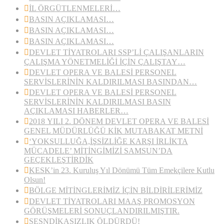
İL ÖRGÜTLENMELERİ…
BASIN AÇIKLAMASI…
BASIN AÇIKLAMASI…
BASIN AÇIKLAMASI…
DEVLET TİYATROLARI SSP’Lİ ÇALIŞANLARIN
ÇALIŞMA YÖNETMELİĞİ İÇİN ÇALIŞTAY…
DEVLET OPERA VE BALESİ PERSONEL
SERVİSLERİNİN KALDIRILMASI BASINDAN…
DEVLET OPERA VE BALESİ PERSONEL
SERVİSLERİNİN KALDIRILMASI BASIN
AÇIKLAMASI HABERLER…
2018 YILI 2. DÖNEM DEVLET OPERA VE BALESİ
GENEL MÜDÜRLÜĞÜ KİK MUTABAKAT METNİ
‘YOKSULLUĞA,İŞSİZLİĞE KARŞI İRLİKTA
MÜCADELE’ MİTİNGİMİZİ SAMSUN’DA
GEÇEKLEŞTİRDİK
KESK’in 23. Kuruluş Yıl Dönümü Tüm Emekçilere Kutlu
Olsun!
BÖLGE MİTİNGLERİMİZ İÇİN BİLDİRİLERİMİZ
DEVLET TİYATROLARI MAAŞ PROMOSYON
GÖRÜŞMELERİ SONUÇLANDIRILMIŞTIR.
SESNDİKASIZLIK ÖLDÜRDÜ!