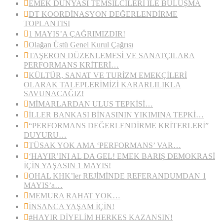
EMEK DÜNYASI TEMSİLCİLERİ İLE BULUŞMA
DT KOORDİNASYON DEĞERLENDİRME
TOPLANTISI
1 MAYIS’A ÇAĞRIMIZDIR!
Olağan Üstü Genel Kurul Çağrısı
TAŞERON DÜZENLEMESİ VE SANATÇILARA
PERFORMANS KRİTERİ…
KÜLTÜR, SANAT VE TURİZM EMEKÇİLERİ
OLARAK TALEPLERİMİZİ KARARLILIKLA
SAVUNACAĞIZ!
MİMARLARDAN ULUS TEPKİSİ…
İLLER BANKASI BİNASININ YIKIMINA TEPKİ…
“PERFORMANS DEĞERLENDİRME KRİTERLERİ”
DUYURU…
TÜSAK YOK AMA ‘PERFORMANS’ VAR…
‘HAYIR’INI AL DA GEL! EMEK BARIŞ DEMOKRASİ
İÇİN YAŞASIN 1 MAYIS!
OHAL KHK’ler REJİMİNDE REFERANDUMDAN 1
MAYIS’a…
MEMURA RAHAT YOK…
İNSANCA YAŞAM İÇİN!
#HAYIR DİYELİM HERKES KAZANSIN!