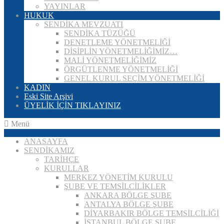
YAYINLAR
HUKUK
SENDİKA MEVZUATI
SENDİKA TÜZÜĞÜ
DENETLEME YÖNETMELİĞİ
DİSİPLİN YÖNETMELİĞİMİZ…
MALİ YÖNETMELİĞİMİZ
ÖRGÜTLENME YÖNETMELİĞİ
GENEL KURUL SEÇİM YÖNETMELİĞİ
KADIN
Eski Site Arşivi
ÜYELİK İÇİN TIKLAYINIZ
Menü
ANASAYFA
SENDİKAMIZ
TARİHÇE
KURULLAR
MERKEZ YÖNETİM KURULU
ŞUBE VE TEMSİLCİLİKLER
ANKARA BÖLGE ŞUBE
ANTALYA BÖLGE ŞUBE
DİYARBAKIR BÖLGE TEMSİLCİLİĞİ
İSTANBUL BÖLGE ŞUBE