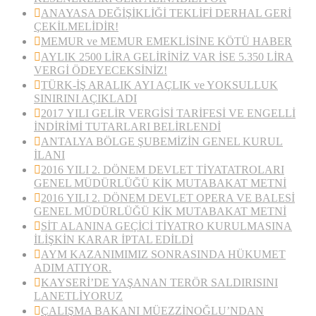
ANAYASA DEĞİŞİKLİĞİ TEKLİFİ DERHAL GERİ
ÇEKİLMELİDİR!
MEMUR ve MEMUR EMEKLİSİNE KÖTÜ HABER
AYLIK 2500 LİRA GELİRİNİZ VAR İSE 5.350 LİRA
VERGİ ÖDEYECEKSİNİZ!
TÜRK-İŞ ARALIK AYI AÇLIK ve YOKSULLUK
SINIRINI AÇIKLADI
2017 YILI GELİR VERGİSİ TARİFESİ VE ENGELLİ
İNDİRİMİ TUTARLARI BELİRLENDİ
ANTALYA BÖLGE ŞUBEMİZİN GENEL KURUL
İLANI
2016 YILI 2. DÖNEM DEVLET TİYATATROLARI
GENEL MÜDÜRLÜĞÜ KİK MUTABAKAT METNİ
2016 YILI 2. DÖNEM DEVLET OPERA VE BALESİ
GENEL MÜDÜRLÜĞÜ KİK MUTABAKAT METNİ
SİT ALANINA GEÇİCİ TİYATRO KURULMASINA
İLİŞKİN KARAR İPTAL EDİLDİ
AYM KAZANIMIMIZ SONRASINDA HÜKUMET
ADIM ATIYOR.
KAYSERİ’DE YAŞANAN TERÖR SALDIRISINI
LANETLİYORUZ
ÇALIŞMA BAKANI MÜEZZİNOĞLU’NDAN