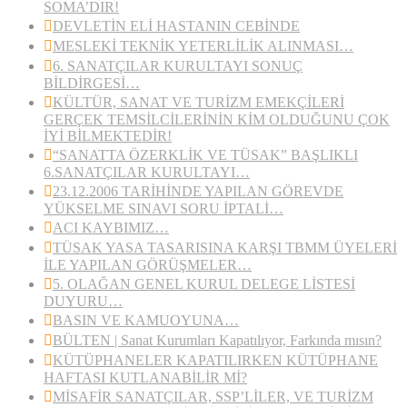
SOMA’DIR!
DEVLETİN ELİ HASTANIN CEBİNDE
MESLEKİ TEKNİK YETERLİLİK ALINMASI…
6. SANATÇILAR KURULTAYI SONUÇ
BİLDİRGESİ…
KÜLTÜR, SANAT VE TURİZM EMEKÇİLERİ
GERÇEK TEMSİLCİLERİNİN KİM OLDUĞUNU ÇOK
İYİ BİLMEKTEDİR!
“SANATTA ÖZERKLİK VE TÜSAK” BAŞLIKLI
6.SANATÇILAR KURULTAYI…
23.12.2006 TARİHİNDE YAPILAN GÖREVDE
YÜKSELME SINAVI SORU İPTALİ…
ACI KAYBIMIZ…
TÜSAK YASA TASARISINA KARŞI TBMM ÜYELERİ
İLE YAPILAN GÖRÜŞMELER…
5. OLAĞAN GENEL KURUL DELEGE LİSTESİ
DUYURU…
BASIN VE KAMUOYUNA…
BÜLTEN | Sanat Kurumları Kapatılıyor, Farkında mısın?
KÜTÜPHANELER KAPATILIRKEN KÜTÜPHANE
HAFTASI KUTLANABİLİR Mİ?
MİSAFİR SANATÇILAR, SSP’LİLER, VE TURİZM