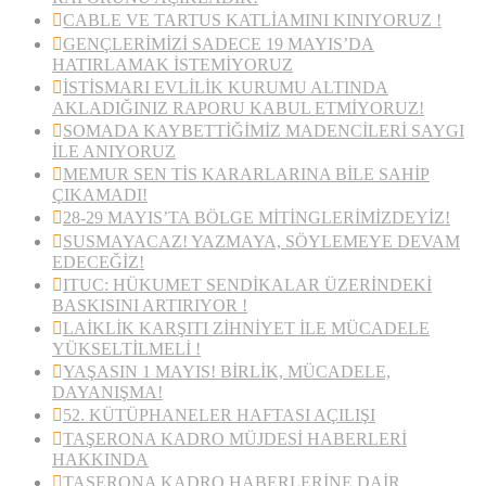
CABLE VE TARTUS KATLİAMINI KINIYORUZ !
GENÇLERİMİZİ SADECE 19 MAYIS’DA
HATIRLAMAK İSTEMİYORUZ
İSTİSMARI EVLİLİK KURUMU ALTINDA
AKLADIĞINIZ RAPORU KABUL ETMİYORUZ!
SOMADA KAYBETTİĞİMİZ MADENCİLERİ SAYGI
İLE ANIYORUZ
MEMUR SEN TİS KARARLARINA BİLE SAHİP
ÇIKAMADI!
28-29 MAYIS’TA BÖLGE MİTİNGLERİMİZDEYİZ!
SUSMAYACAZ! YAZMAYA, SÖYLEMEYE DEVAM
EDECEĞİZ!
ITUC: HÜKUMET SENDİKALAR ÜZERİNDEKİ
BASKISINI ARTIRIYOR !
LAİKLİK KARŞITI ZİHNİYET İLE MÜCADELE
YÜKSELTİLMELİ !
YAŞASIN 1 MAYIS! BİRLİK, MÜCADELE,
DAYANIŞMA!
52. KÜTÜPHANELER HAFTASI AÇILIŞI
TAŞERONA KADRO MÜJDESİ HABERLERİ
HAKKINDA
TAŞERONA KADRO HABERLERİNE DAİR