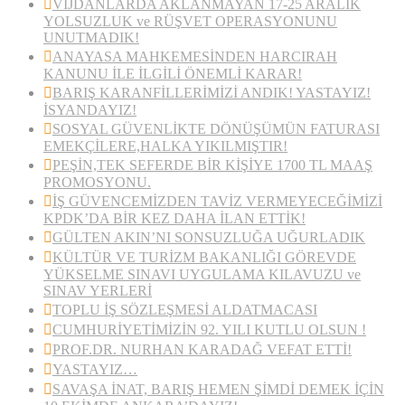
VİJDANLARDA AKLANMAYAN 17-25 ARALIK
YOLSUZLUK ve RÜŞVET OPERASYONUNU
UNUTMADIK!
ANAYASA MAHKEMESİNDEN HARCIRAH
KANUNU İLE İLGİLİ ÖNEMLİ KARAR!
BARIŞ KARANFİLLERİMİZİ ANDIK! YASTAYIZ!
İSYANDAYIZ!
SOSYAL GÜVENLİKTE DÖNÜŞÜMÜN FATURASI
EMEKÇİLERE,HALKA YIKILMIŞTIR!
PEŞİN,TEK SEFERDE BİR KİŞİYE 1700 TL MAAŞ
PROMOSYONU.
İŞ GÜVENCEMİZDEN TAVİZ VERMEYECEĞİMİZİ
KPDK’DA BİR KEZ DAHA İLAN ETTİK!
GÜLTEN AKIN’NI SONSUZLUĞA UĞURLADIK
KÜLTÜR VE TURİZM BAKANLIĞI GÖREVDE
YÜKSELME SINAVI UYGULAMA KILAVUZU ve
SINAV YERLERİ
TOPLU İŞ SÖZLEŞMESİ ALDATMACASI
CUMHURİYETİMİZİN 92. YILI KUTLU OLSUN !
PROF.DR. NURHAN KARADAĞ VEFAT ETTİ!
YASTAYIZ…
SAVAŞA İNAT, BARIŞ HEMEN ŞİMDİ DEMEK İÇİN