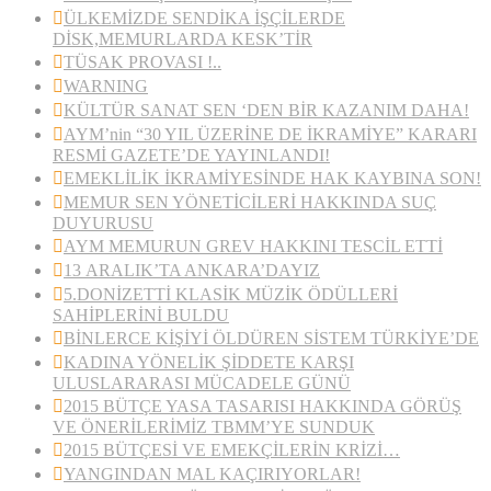
ÜLKEMİZDE SENDİKA İŞÇİLERDE
DİSK,MEMURLARDA KESK’TİR
TÜSAK PROVASI !..
WARNING
KÜLTÜR SANAT SEN ‘DEN BİR KAZANIM DAHA!
AYM’nin “30 YIL ÜZERİNE DE İKRAMİYE” KARARI
RESMİ GAZETE’DE YAYINLANDI!
EMEKLİLİK İKRAMİYESİNDE HAK KAYBINA SON!
MEMUR SEN YÖNETİCİLERİ HAKKINDA SUÇ
DUYURUSU
AYM MEMURUN GREV HAKKINI TESCİL ETTİ
13 ARALIK’TA ANKARA’DAYIZ
5.DONİZETTİ KLASİK MÜZİK ÖDÜLLERİ
SAHİPLERİNİ BULDU
BİNLERCE KİŞİYİ ÖLDÜREN SİSTEM TÜRKİYE’DE
KADINA YÖNELİK ŞİDDETE KARŞI
ULUSLARARASI MÜCADELE GÜNÜ
2015 BÜTÇE YASA TASARISI HAKKINDA GÖRÜŞ
VE ÖNERİLERİMİZ TBMM’YE SUNDUK
2015 BÜTÇESİ VE EMEKÇİLERİN KRİZİ…
YANGINDAN MAL KAÇIRIYORLAR!