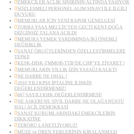
EMEKÇİLER AÇLIK SINIRININ ALTINDA YAŞIYOR
SÖZLEŞMELİ PERSONEL ALIM SINAVI İLE İLGİLİ
DUYURU
MEMURLAR İÇİN YENİ RAPOR GENELGESİ
TORBA YASA MECLİS’TEN GEÇTİ KENT-DOĞA
DİZGİNSİZ TALANA AÇILDI
MEMURA YEMEK YARDIMINDA İKİ ÖNEMLİ
DEĞİŞİKLİK
SANAT ÖRGÜTLERİNDEN ÖZELLEŞTİRMELERE
TEPKİ!
KESK-DİSK-TMMOB-TTB’DE CHP’YE ZİYARET !
MEMURLARIN YILLIK İZİN YASAĞI KALKTI
NE DARBE NE OHAL !
2010 YILI KPSS İPTALİNE İLİŞKİN
DEĞERLENDİRMEMİZ!
667 SAYILI KHK DEĞERLENDİRMESİ!
NE ASKERİ NE SİVİL DARBE,NE OLAĞANÜSTÜ
HAL! ACİL DEMOKRASİ
SANAT KURUMLARINDAKİ EMEKÇİLEİRİN
DİKKATİNE
TERÖRÜ LANETLİYORUZ!
MÜZE ve ÖREN YERLERİNİN KİRALANMASI