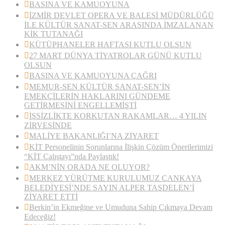
BASINA VE KAMUOYUNA
İZMİR DEVLET OPERA VE BALESİ MÜDÜRLÜĞÜ
İLE KÜLTÜR SANAT-SEN ARASINDA İMZALANAN
KİK TUTANAĞI
KÜTÜPHANELER HAFTASI KUTLU OLSUN
27 MART DÜNYA TİYATROLAR GÜNÜ KUTLU
OLSUN
BASINA VE KAMUOYUNA ÇAĞRI
MEMUR-SEN KÜLTÜR SANAT-SEN’İN
EMEKÇİLERİN HAKLARINI GÜNDEME
GETİRMESİNİ ENGELLEMİŞTİ
İŞSİZLİKTE KORKUTAN RAKAMLAR… 4 YILIN
ZİRVESİNDE
MALİYE BAKANLIĞI’NA ZİYARET
KİT Personelinin Sorunlarına İlişkin Çözüm Önerilerimizi
“KİT Çalıştayı”nda Paylaştık!
AKM’NİN ORADA NE OLUYOR?
MERKEZ YÜRÜTME KURULUMUZ ÇANKAYA
BELEDİYESİ’NDE SAYIN ALPER TAŞDELEN’İ
ZİYARET ETTİ
Berkin’in Ekmeğine ve Umuduna Sahip Çıkmaya Devam
Edeceğiz!