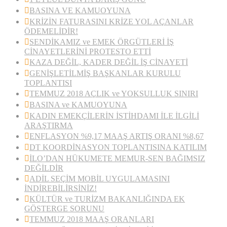
BASINA VE KAMUOYUNA
KRİZİN FATURASINI KRİZE YOL AÇANLAR
ÖDEMELİDİR!
SENDİKAMIZ ve EMEK ÖRGÜTLERİ İŞ
CİNAYETLERİNİ PROTESTO ETTİ
KAZA DEĞİL, KADER DEĞİL İŞ CİNAYETİ
GENİŞLETİLMİŞ BAŞKANLAR KURULU
TOPLANTISI
TEMMUZ 2018 AÇLIK ve YOKSULLUK SINIRI
BASINA ve KAMUOYUNA
KADIN EMEKÇİLERİN İSTİHDAMI İLE İLGİLİ
ARAŞTIRMA
ENFLASYON %9,17 MAAŞ ARTIŞ ORANI %8,67
DT KOORDİNASYON TOPLANTISINA KATILIM
İLO’DAN HÜKUMETE MEMUR-SEN BAĞIMSIZ
DEĞİLDİR
ADİL SEÇİM MOBİL UYGULAMASINI
İNDİREBİLİRSİNİZ!
KÜLTÜR ve TURİZM BAKANLIĞINDA EK
GÖSTERGE SORUNU
TEMMUZ 2018 MAAŞ ORANLARI