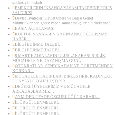
saldırısıyla başladı
EMEKÇİLERİN İNSANCA YAŞAM TALEBİNE POLİS
SALDIRISI
Devlet Tiyatroları Devlet Opera ve Balesi Genel
Müdürlüklerinde görev yapan sanat emekçilerinin dikkatine!
BASIN AÇIKLAMASI
KÜLTÜR SANAT-SEN KADIN ANKET ÇALIŞMASI
HABER…
BİLGİ EDİNME TALEBİ…
BİLGİ EDİNME TALEBİ…
8 MART KADINLARIN ULUSLARARASI BİRLİK,
MÜCADELE VE DAYANIŞMA GÜNÜ
OTOKRATLAR, SENDİKADAN VE ÖĞRETMENDEN
KORKAR…
MÜCADELE KADINLARI BİRLEŞTİRİR KADINLAR
DÜNYAYI ÖZGÜRLEŞTİRİR…
DEĞERLİ ÜYELERİMİZ VE MÜCADELE
ARKADAŞLARIMIZ…
AYM’DEN “İFADE ÖZGÜRLÜĞÜ” KARARI…
İL ÖRGÜTLENMELERİ…
İL ÖRGÜTLENMELERİ…
İL ÖRGÜTLENMELERİ…