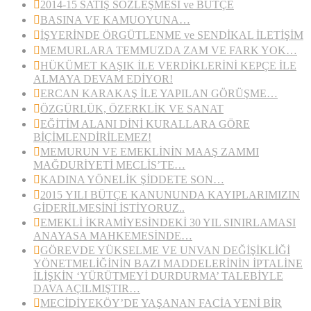
2014-15 SATIŞ SÖZLEŞMESİ ve BÜTÇE
BASINA VE KAMUOYUNA…
İŞYERİNDE ÖRGÜTLENME ve SENDİKAL İLETİŞİM
MEMURLARA TEMMUZDA ZAM VE FARK YOK…
HÜKÜMET KAŞIK İLE VERDİKLERİNİ KEPÇE İLE
ALMAYA DEVAM EDİYOR!
ERCAN KARAKAŞ İLE YAPILAN GÖRÜŞME…
ÖZGÜRLÜK, ÖZERKLİK VE SANAT
EĞİTİM ALANI DİNİ KURALLARA GÖRE
BİÇİMLENDİRİLEMEZ!
MEMURUN VE EMEKLİNİN MAAŞ ZAMMI
MAĞDURİYETİ MECLİS’TE…
KADINA YÖNELİK ŞİDDETE SON…
2015 YILI BÜTÇE KANUNUNDA KAYIPLARIMIZIN
GİDERİLMESİNİ İSTİYORUZ..
EMEKLİ İKRAMİYESİNDEKİ 30 YIL SINIRLAMASI
ANAYASA MAHKEMESİNDE…
GÖREVDE YÜKSELME VE UNVAN DEĞİŞİKLİĞİ
YÖNETMELİĞİNİN BAZI MADDELERİNİN İPTALİNE
İLİŞKİN ‘YÜRÜTMEYİ DURDURMA’ TALEBİYLE
DAVA AÇILMIŞTIR…
MECİDİYEKÖY’DE YAŞANAN FACİA YENİ BİR