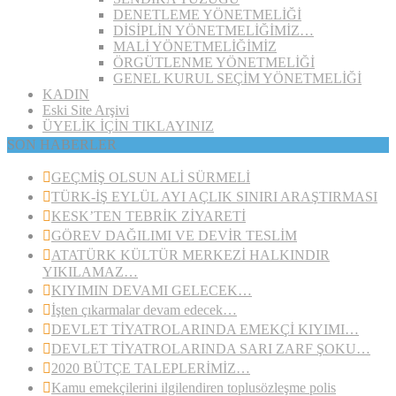
DENETLEME YÖNETMELİĞİ
DİSİPLİN YÖNETMELİĞİMİZ…
MALİ YÖNETMELİĞİMİZ
ÖRGÜTLENME YÖNETMELİĞİ
GENEL KURUL SEÇİM YÖNETMELİĞİ
KADIN
Eski Site Arşivi
ÜYELİK İÇİN TIKLAYINIZ
SON HABERLER
GEÇMİŞ OLSUN ALİ SÜRMELİ
TÜRK-İŞ EYLÜL AYI AÇLIK SINIRI ARAŞTIRMASI
KESK’TEN TEBRİK ZİYARETİ
GÖREV DAĞILIMI VE DEVİR TESLİM
ATATÜRK KÜLTÜR MERKEZİ HALKINDIR
YIKILAMAZ…
KIYIMIN DEVAMI GELECEK…
İşten çıkarmalar devam edecek…
DEVLET TİYATROLARINDA EMEKÇİ KIYIMI…
DEVLET TİYATROLARINDA SARI ZARF ŞOKU…
2020 BÜTÇE TALEPLERİMİZ…
Kamu emekçilerini ilgilendiren toplusözleşme polis