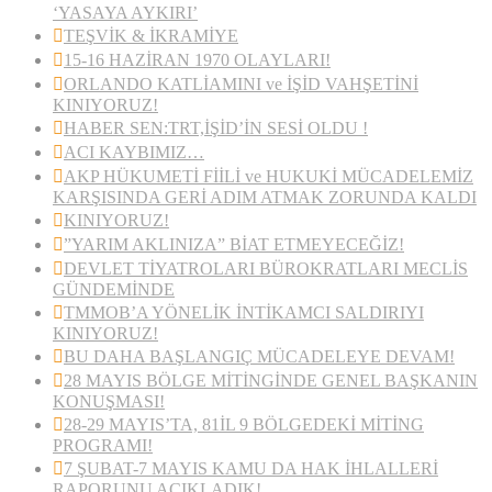
‘YASAYA AYKIRI’
TEŞVİK & İKRAMİYE
15-16 HAZİRAN 1970 OLAYLARI!
ORLANDO KATLİAMINI ve İŞİD VAHŞETİNİ
KINIYORUZ!
HABER SEN:TRT,İŞİD’İN SESİ OLDU !
ACI KAYBIMIZ…
AKP HÜKUMETİ FİİLİ ve HUKUKİ MÜCADELEMİZ
KARŞISINDA GERİ ADIM ATMAK ZORUNDA KALDI
KINIYORUZ!
”YARIM AKLINIZA” BİAT ETMEYECEĞİZ!
DEVLET TİYATROLARI BÜROKRATLARI MECLİS
GÜNDEMİNDE
TMMOB’A YÖNELİK İNTİKAMCI SALDIRIYI
KINIYORUZ!
BU DAHA BAŞLANGIÇ MÜCADELEYE DEVAM!
28 MAYIS BÖLGE MİTİNGİNDE GENEL BAŞKANIN
KONUŞMASI!
28-29 MAYIS’TA, 81İL 9 BÖLGEDEKİ MİTİNG
PROGRAMI!
7 ŞUBAT-7 MAYIS KAMU DA HAK İHLALLERİ
RAPORUNU AÇIKLADIK!