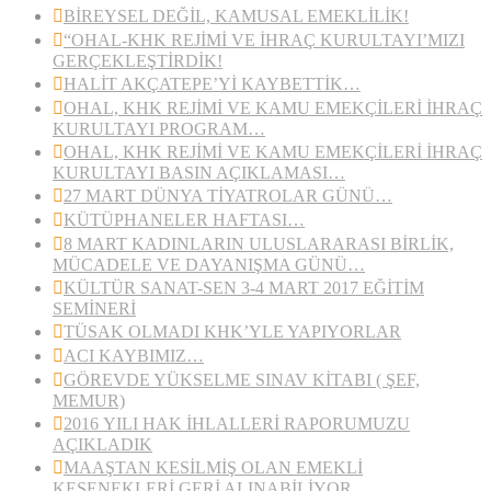
BİREYSEL DEĞİL, KAMUSAL EMEKLİLİK!
“OHAL-KHK REJİMİ VE İHRAÇ KURULTAYI’MIZI
GERÇEKLEŞTİRDİK!
HALİT AKÇATEPE’Yİ KAYBETTİK…
OHAL, KHK REJİMİ VE KAMU EMEKÇİLERİ İHRAÇ
KURULTAYI PROGRAM…
OHAL, KHK REJİMİ VE KAMU EMEKÇİLERİ İHRAÇ
KURULTAYI BASIN AÇIKLAMASI…
27 MART DÜNYA TİYATROLAR GÜNÜ…
KÜTÜPHANELER HAFTASI…
8 MART KADINLARIN ULUSLARARASI BİRLİK,
MÜCADELE VE DAYANIŞMA GÜNÜ…
KÜLTÜR SANAT-SEN 3-4 MART 2017 EĞİTİM
SEMİNERİ
TÜSAK OLMADI KHK’YLE YAPIYORLAR
ACI KAYBIMIZ…
GÖREVDE YÜKSELME SINAV KİTABI ( ŞEF,
MEMUR)
2016 YILI HAK İHLALLERİ RAPORUMUZU
AÇIKLADIK
MAAŞTAN KESİLMİŞ OLAN EMEKLİ
KESENEKLERİ GERİ ALINABİLİYOR