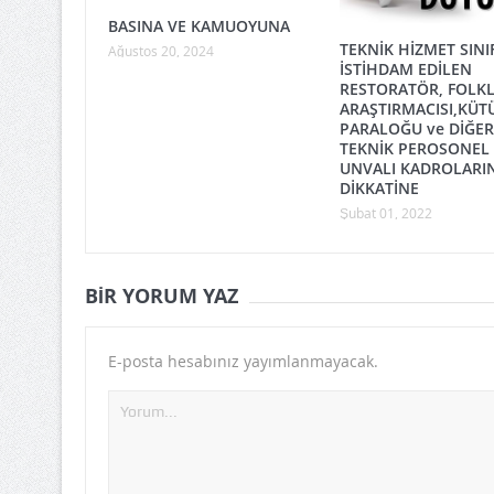
BASINA VE KAMUOYUNA
TEKNİK HİZMET SINI
Ağustos 20, 2024
İSTİHDAM EDİLEN
RESTORATÖR, FOLK
ARAŞTIRMACISI,KÜT
PARALOĞU ve DİĞER
TEKNİK PEROSONEL
UNVALI KADROLARI
DİKKATİNE
Şubat 01, 2022
BIR YORUM YAZ
E-posta hesabınız yayımlanmayacak.