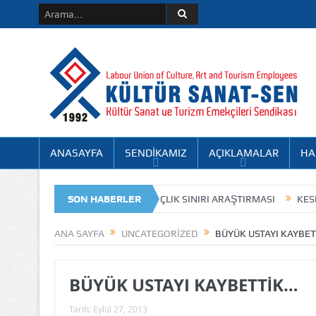
ANASAYFA
SENDİKAMIZ
AÇIKLAMALAR
HA
RMELİ
TÜRK-İŞ EYLÜL AYI AÇLIK SINIRI ARAŞTIRMASI
SON HABERLER
KESK’TEN
TANBUL BÖLGE ŞUBE 8. OLAĞAN GENEL KURUL İLANI
ANA SAYFA
UNCATEGORIZED
BÜYÜK USTAYI KAYBE
BÜYÜK USTAYI KAYBETTİK…
Tarih:
Eylül 27, 2013