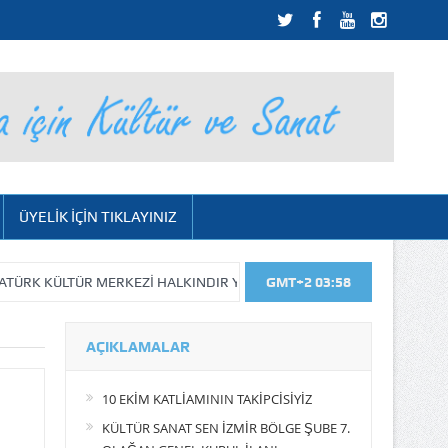
ÜYELİK İÇİN TIKLAYINIZ
K KÜLTÜR MERKEZİ HALKINDIR YIKILAMAZ…
GMT+2 03:58
KIYIMIN DEVAMI GEL
AÇIKLAMALAR
10 EKİM KATLİAMININ TAKİPCİSİYİZ
KÜLTÜR SANAT SEN İZMİR BÖLGE ŞUBE 7.