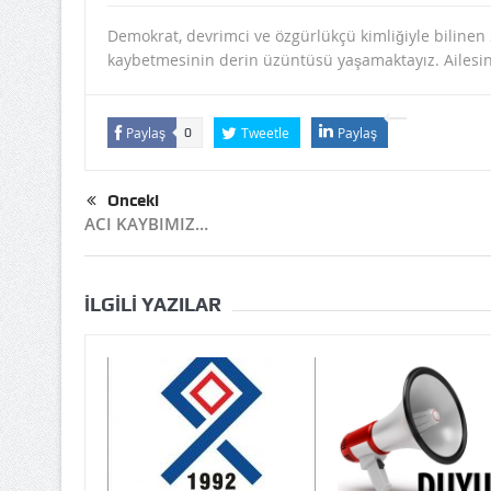
Demokrat, devrimci ve özgürlükçü kimliğiyle bilinen
kaybetmesinin derin üzüntüsü yaşamaktayız. Ailesine
Paylaş
Tweetle
Paylaş
0
Önceki
ACI KAYBIMIZ…
İLGILI YAZILAR