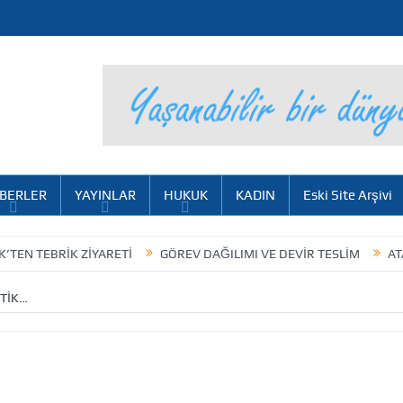
BERLER
YAYINLAR
HUKUK
KADIN
Eski Site Arşivi
 TEBRİK ZİYARETİ
GÖREV DAĞILIMI VE DEVİR TESLİM
ATATÜR
TTİK…