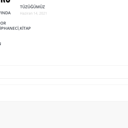
TÜZÜĞÜMÜZ
FINDA
Haziran 14, 2021
LOR
ÜPHANECİ,KİTAP
N