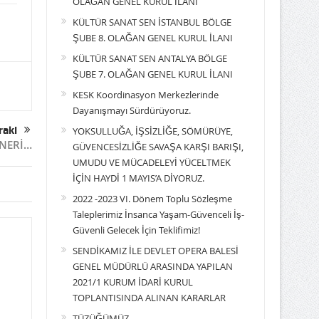
OLAĞAN GENEL KURUL İLANI
KÜLTÜR SANAT SEN İSTANBUL BÖLGE
ŞUBE 8. OLAĞAN GENEL KURUL İLANI
KÜLTÜR SANAT SEN ANTALYA BÖLGE
ŞUBE 7. OLAĞAN GENEL KURUL İLANI
KESK Koordinasyon Merkezlerinde
Dayanışmayı Sürdürüyoruz.
raki
YOKSULLUĞA, İŞSİZLİĞE, SÖMÜRÜYE,
İNERİ…
GÜVENCESİZLİĞE SAVAŞA KARŞI BARIŞI,
UMUDU VE MÜCADELEYİ YÜCELTMEK
İÇİN HAYDİ 1 MAYIS’A DİYORUZ.
2022 -2023 VI. Dönem Toplu Sözleşme
Taleplerimiz İnsanca Yaşam-Güvenceli İş-
Güvenli Gelecek İçin Teklifimiz!
SENDİKAMIZ İLE DEVLET OPERA BALESİ
GENEL MÜDÜRLÜ ARASINDA YAPILAN
2021/1 KURUM İDARİ KURUL
TOPLANTISINDA ALINAN KARARLAR
TÜZÜĞÜMÜZ