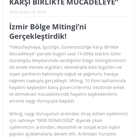
KARŞI BİRLİKTE MÜCADELEYE”
Tarih:
Kasım 19, 2018
İzmir Bölge Mitingi’ni
Gerçekleştirdik!
“Yoksullaşmaya, İşsizliğe, Güvencesizliğe Karşı Birlikte
Mücadeleye” şiarıyla bugün saat 14.00’da startını İzmir
Gündoğdu Meydanı’nda verdiğimiz bölge mitinglerimizin
ilki emek-meslek örgütleri, demokratik kitle örgütleri ve
siyasi partilerin katılımıyla soğuk ve yağmurlu havaya
rağmen coşkuyla gerçekleşti. Miting, 10 Ekim katliamında
hayatını kaybeden barış güvercinlerimiz nezdinde emek
ve demokrasi mücadelesinde hayatını kaybedenlerin
anısına saygı duruşuyla başladı.
Miting, saygı duruşunun ardından ihraç edilen üyelerimiz
için sahneye “GERİ DÖNECEĞİZ” diyerek çıkan
üyelerimizin ardından, ekonomik ve sosyal krize ilişkin
yapılan açıklamalarla devam etti. Ardından Yürütme