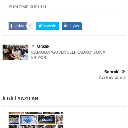
YÜRÜTME KURULU
Paylaş
Tweetle
Paylaş
0
Önceki
KAMUDA ‘GÜVENCELİ KADRO’ SONA
ERİYOR
Sonraki
Acı kayıbımız
İLGILI YAZILAR