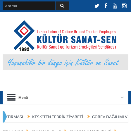
Menü
SI
KESK’TEN TEBRİK ZİYARETİ
GÖREV DAĞILIMI VE DEVİR TES
UKSAL KAZANIM
25 Kasım 2023 / Kokart
KÜLTÜR SANAT-SEN 