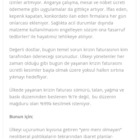
izinler artmıyor. Angarya çalışma, mesai ve nöbet ücreti
ödememe gibi uygulamalar da gittikçe artıyor. İflas eden,
kepenk kapatan, konkordato ilan eden firmalara her gün
onlarcası ekleniyor. Sağlıkta acil durumlar dışında
malzeme kullanılmasını engelleyen sözüm ona ‘tasarruf
tedbirleri’ ile hayatımız tehlikeye atılıyor.
Değerli dostlar, bugün temel sorun krizin faturasının kim
tarafından ödeneceği sorunudur. Ülkeyi yönetenler her
zaman olduğu gibi bugün de yaşanan krizin faturasını
ücretli kesimler başta olmak üzere yoksul halkın sırtına
yıkmayı hedefliyor.
Ülkede yaşanan krizin faturası sömürü, talan, yağma ve
baskı düzeninden beslenen %1’e değil, bu düzenin
mağduru olan %99’a kesilmek isteniyor.
Bunun için;
Ülkeyi uçurumun kıyısına getiren “yeni meni olmayan”
neoliberal politikaların tekrarından ibaret planlar-