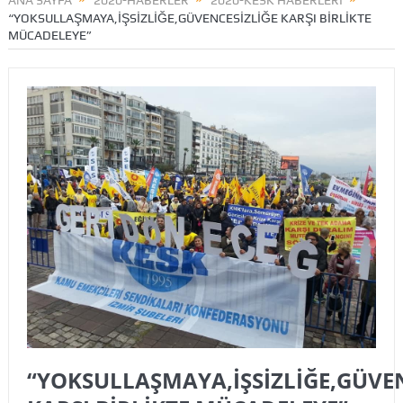
ANA SAYFA
2020-HABERLER
2020-KESK HABERLERİ
“YOKSULLAŞMAYA,İŞSİZLİĞE,GÜVENCESİZLİĞE KARŞI BİRLİKTE
MÜCADELEYE”
“YOKSULLAŞMAYA,İŞSİZLİĞE,GÜVEN