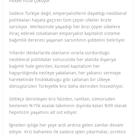
model hızla çöküyor.
Sadece Türkiye değil, emperyalistlerin dayattığı neoliberal
politikaları hayata geçiren tüm çeper ülkeler krizle
sarsılıyor. Merkezinde yaşadığı her krizi çeper ülkelere
ihraç ederek soluklanan emperyalist kapitalist sisteme
bağımlık derecesi yaşanan sarsıntının şiddetini belirliyor.
Yıllardır iktidarlarda olanların ısrarla sürdürdüğü
neoliberal politikalar sonucunda her alanda dışarıya
bağımlı hale getirilen, küresel kapitalizm her
hapşırdığında nezleye yakalanan, her yabancı sermaye
hareketinde fındıkkabuğu gibi sallanan bir ülkeye
dönüştürülen Türkiye’de kriz daha derinden hissediliyor.
Gittikçe derinleşen kriz faizden, ranttan, sömürüden
beslenen %1’lik asalak takımının dışında kalan %99 olarak
hepimizin yaşamını alt üst ediyor.
İğneden ipliğe her şeye ardı ardına gelen zamlar devam
ediyor. Kriz bahanesi ile sadece işten çıkarmalar, ücretsiz