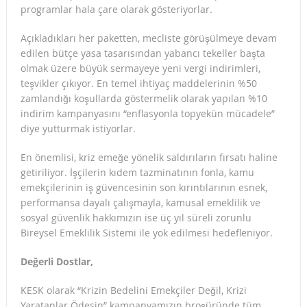
programlar hala çare olarak gösteriyorlar.
Açıkladıkları her paketten, mecliste görüşülmeye devam
edilen bütçe yasa tasarısından yabancı tekeller başta
olmak üzere büyük sermayeye yeni vergi indirimleri,
teşvikler çıkıyor. En temel ihtiyaç maddelerinin %50
zamlandığı koşullarda göstermelik olarak yapılan %10
indirim kampanyasını “enflasyonla topyekün mücadele”
diye yutturmak istiyorlar.
En önemlisi, kriz emeğe yönelik saldırıların fırsatı haline
getiriliyor. İşçilerin kıdem tazminatının fonla, kamu
emekçilerinin iş güvencesinin son kırıntılarının esnek,
performansa dayalı çalışmayla, kamusal emeklilik ve
sosyal güvenlik hakkımızın ise üç yıl süreli zorunlu
Bireysel Emeklilik Sistemi ile yok edilmesi hedefleniyor.
Değerli Dostlar,
KESK olarak “Krizin Bedelini Emekçiler Değil, Krizi
Yaratanlar Ödesin” kampanyamızın broşüründe tüm