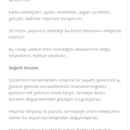
Kamu emekçileri, işçiler, emeklikler, asgari ücretliler,
gençler, kadınlar hepinize soruyorum.
Siz hiçbir payınızın olmadığı bu krizin faturasını ödeyecek
misiniz?
Bu cevap sadece İzmir Gündoğdu Meydanı’nın değil,
milyonların, %99’un cevabıdır.
Değerli Dostlar,
Sözlerimizi tamamlarken; insanca bir yaşam, güvenceli iş,
güvenli gelecek mücadelemizin önündeki engelleri
aşmanın tek yolunun emek karşıtı, sermaye dostu
düzenin değişmesinden geçtiğini vurguluyoruz.
Hepimiz biliyoruz ki yüzünü sermayeye sırtını emekçilere
dönen bu düzen kendiliğinden değişmeyecek.
Üzerimize çöken karanlık bulutları dağıtarak emeğin,