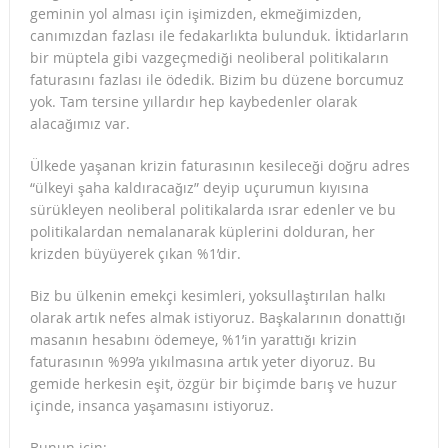
geminin yol alması için işimizden, ekmeğimizden,
canımızdan fazlası ile fedakarlıkta bulunduk. İktidarların
bir müptela gibi vazgeçmediği neoliberal politikaların
faturasını fazlası ile ödedik. Bizim bu düzene borcumuz
yok. Tam tersine yıllardır hep kaybedenler olarak
alacağımız var.
Ülkede yaşanan krizin faturasının kesileceği doğru adres
“ülkeyi şaha kaldıracağız” deyip uçurumun kıyısına
sürükleyen neoliberal politikalarda ısrar edenler ve bu
politikalardan nemalanarak küplerini dolduran, her
krizden büyüyerek çıkan %1’dir.
Biz bu ülkenin emekçi kesimleri, yoksullaştırılan halkı
olarak artık nefes almak istiyoruz. Başkalarının donattığı
masanın hesabını ödemeye, %1’in yarattığı krizin
faturasının %99’a yıkılmasına artık yeter diyoruz. Bu
gemide herkesin eşit, özgür bir biçimde barış ve huzur
içinde, insanca yaşamasını istiyoruz.
Bunun için;