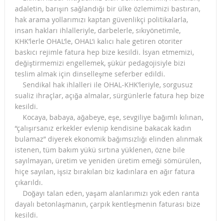
adaletin, barışın sağlandığı bir ülke özlemimizi bastıran,
hak arama yollarımızı kaptan güvenlikçi politikalarla,
insan hakları ihlalleriyle, darbelerle, sıkıyönetimle,
KHK’lerle OHAL’le, OHAL’i kalıcı hale getiren otoriter
baskıcı rejimle fatura hep bize kesildi. İsyan etmemizi,
değiştirmemizi engellemek, şükür pedagojisiyle bizi
teslim almak için dinselleşme seferber edildi.
Sendikal hak ihlalleri ile OHAL-KHK’leriyle, sorgusuz
sualiz ihraçlar, açığa almalar, sürgünlerle fatura hep bize
kesildi.
Kocaya, babaya, ağabeye, eşe, sevgiliye bağımlı kılınan,
“çalışırsanız erkekler evlenip kendisine bakacak kadın
bulamaz” diyerek ekonomik bağımsızlığı elinden alınmak
istenen, tüm bakım yükü sırtına yüklenen, özne bile
sayılmayan, üretim ve yeniden üretim emeği sömürülen,
hiçe sayılan, işsiz bırakılan biz kadınlara en ağır fatura
çıkarıldı.
Doğayı talan eden, yaşam alanlarımızı yok eden ranta
dayalı betonlaşmanın, çarpık kentleşmenin faturası bize
kesildi.