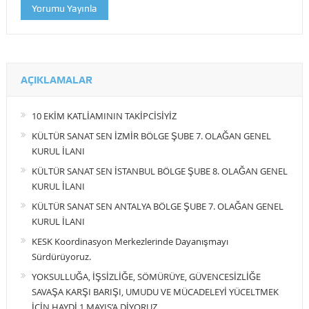
AÇIKLAMALAR
10 EKİM KATLİAMININ TAKİPCİSİYİZ
KÜLTÜR SANAT SEN İZMİR BÖLGE ŞUBE 7. OLAĞAN GENEL
KURUL İLANI
KÜLTÜR SANAT SEN İSTANBUL BÖLGE ŞUBE 8. OLAĞAN GENEL
KURUL İLANI
KÜLTÜR SANAT SEN ANTALYA BÖLGE ŞUBE 7. OLAĞAN GENEL
KURUL İLANI
KESK Koordinasyon Merkezlerinde Dayanışmayı
Sürdürüyoruz.
YOKSULLUĞA, İŞSİZLİĞE, SÖMÜRÜYE, GÜVENCESİZLİĞE
SAVAŞA KARŞI BARIŞI, UMUDU VE MÜCADELEYİ YÜCELTMEK
İÇİN HAYDİ 1 MAYIS’A DİYORUZ.