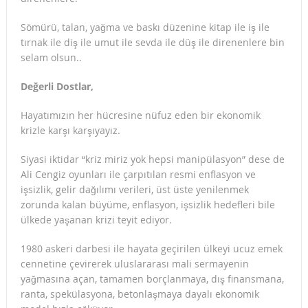
Sömürü, talan, yağma ve baskı düzenine kitap ile iş ile
tırnak ile diş ile umut ile sevda ile düş ile direnenlere bin
selam olsun..
Değerli Dostlar,
Hayatımızın her hücresine nüfuz eden bir ekonomik
krizle karşı karşıyayız.
Siyasi iktidar “kriz miriz yok hepsi manipülasyon” dese de
Ali Cengiz oyunları ile çarpıtılan resmi enflasyon ve
işsizlik, gelir dağılımı verileri, üst üste yenilenmek
zorunda kalan büyüme, enflasyon, işsizlik hedefleri bile
ülkede yaşanan krizi teyit ediyor.
1980 askeri darbesi ile hayata geçirilen ülkeyi ucuz emek
cennetine çevirerek uluslararası mali sermayenin
yağmasına açan, tamamen borçlanmaya, dış finansmana,
ranta, spekülasyona, betonlaşmaya dayalı ekonomik