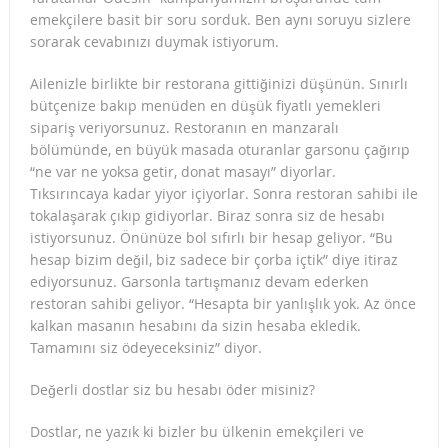
emekçilere basit bir soru sorduk. Ben aynı soruyu sizlere
sorarak cevabınızı duymak istiyorum.
Ailenizle birlikte bir restorana gittiğinizi düşünün. Sınırlı
bütçenize bakıp menüden en düşük fiyatlı yemekleri
sipariş veriyorsunuz. Restoranın en manzaralı
bölümünde, en büyük masada oturanlar garsonu çağırıp
“ne var ne yoksa getir, donat masayı” diyorlar.
Tıksırıncaya kadar yiyor içiyorlar. Sonra restoran sahibi ile
tokalaşarak çıkıp gidiyorlar. Biraz sonra siz de hesabı
istiyorsunuz. Önünüze bol sıfırlı bir hesap geliyor. “Bu
hesap bizim değil, biz sadece bir çorba içtik” diye itiraz
ediyorsunuz. Garsonla tartışmanız devam ederken
restoran sahibi geliyor. “Hesapta bir yanlışlık yok. Az önce
kalkan masanın hesabını da sizin hesaba ekledik.
Tamamını siz ödeyeceksiniz” diyor.
Değerli dostlar siz bu hesabı öder misiniz?
Dostlar, ne yazık ki bizler bu ülkenin emekçileri ve