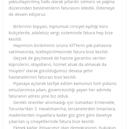
yoksullaştırılmış halkı olarak yıllardır sömürü ve yağma
düzeninden beslenenlerin faturasını ödedik. Ödemeye
de devam ediyoruz.
Birbirinin kopyası, toplumsal cinsiyet eşitliği körü
bütçelerde, adaletsiz vergi sisteminde fatura hep bize
kesildi.
Hepimizin birikiminin ürünü KİT’lerin yok pahasına
satılmasında, özelleştirilmesinde fatura bize kesildi.
Geçsek de geçmesek de hazine garantisi verilen
köprülerin, otoyolların, hizmet alsak da almasak da
‘müşteri’ olarak görüldüğümüz devasa şehir
hastanelerinin faturası bize kesildi.
Piyasaya açılarak tasfiye edilen kamunun tüm yükünü
omuzlarımıza yıkan, güvencesizliği yayan her adımda
faturanın adresi yine biz olduk.
Gerekli önemler alınmadığı için Soma’dan Ermenek’e,
Torunlar’dan 3. Havalimanı’na, tersanelerden limanlara,
madenlerden inşaatlara kadar göz göre göre davetiye
çıkarılan iş cinayetlerinde fatura bize kesildi.
Ekmek kadar ihtiyacımız olan demokrasinin, hukukun,