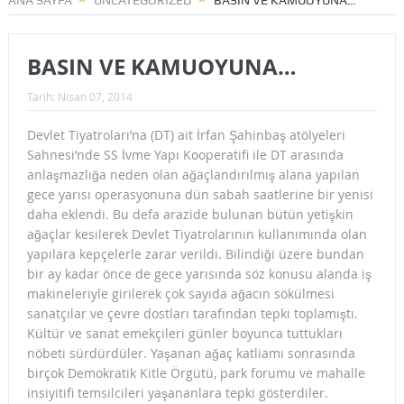
ANA SAYFA
UNCATEGORIZED
BASIN VE KAMUOYUNA…
BASIN VE KAMUOYUNA…
Tarih:
Nisan 07, 2014
Devlet Tiyatroları’na (DT) ait İrfan Şahinbaş atölyeleri
Sahnesi’nde SS İvme Yapı Kooperatifi ile DT arasında
anlaşmazlığa neden olan ağaçlandırılmış alana yapılan
gece yarısı operasyonuna dün sabah saatlerine bir yenisi
daha eklendi. Bu defa arazide bulunan bütün yetişkin
ağaçlar kesilerek Devlet Tiyatrolarının kullanımında olan
yapılara kepçelerle zarar verildi. Bilindiği üzere bundan
bir ay kadar önce de gece yarısında söz konusu alanda iş
makineleriyle girilerek çok sayıda ağacın sökülmesi
sanatçılar ve çevre dostları tarafından tepki toplamıştı.
Kültür ve sanat emekçileri günler boyunca tuttukları
nöbeti sürdürdüler. Yaşanan ağaç katliamı sonrasında
birçok Demokratik Kitle Örgütü, park forumu ve mahalle
insiyitifi temsilcileri yaşananlara tepki gösterdiler.