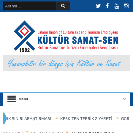
Menü
LIK SINIRI ARAŞTIRMASI
KESK’TEN TEBRİK ZİYARETİ
GÖREV DA