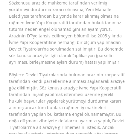
Sözkonusu arazide mahkeme tarafından verilmiş
yürütmeyi durdurma kararı olmasına, Yeni Mahalle
Belediyesi tarafından bu yönde karar alınmış olmasına
rağmen İvme Yapı Kooperatifi tarafından hukuk tanımaz
tutuma neden engel olunamadığını anlayamıyoruz.
Arazinin DT’ye tahsis edilmeyen bölümü ise 2005 yılında
İvme Yapı Kooperatifine herhangi bir ölçüm yapılmadan
Devlet Tiyatroları’na sorulmadan satılmıştır. Bu dönemde
söz konusu araziyle ilgili olarak “aplikasyon (parselin
ayrılması, birleşmesine aykırı durum) hatası yapılmıştır.
Böylece Devlet Tiyatrolarında bulunan arazinin kooperatif
tarafından kendi parsellerine alınması sağlanarak araziye
göz dikilmiştir. Söz konusu araziye İvme Yapı Kooperatifi
tarafından inşaat yapılmak istenmesi üzerine gerekli
hukuki başvurular yapılarak yürütmeyi durdurma kararı
alınmış ancak tüm bunlara rağmen iş makineleri
tarafından yapılan bu katliama engel olunamamıştır. Bu
doğa düşmanı zihniyete defalarca uyarımızı yaptık, Devlet
Tiyatroları’na ait araziye girilmemesini istedik. Ancak
maalesef sesimizi yeterince duyuramadık, ağaçlarımızı