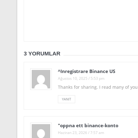
3 YORUMLAR
^Inregistrare Binance US
Ağustos 10, 2025 / 5:53 pm
Thanks for sharing. I read many of your
YANIT
"oppna ett binance-konto
Haziran 23, 2026 / 7:57 am