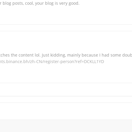
 blog posts, cool, your blog is very good.
matches the content lol. Just kidding, mainly because I had some dou
unts.binance.bh/zh-CN/register-person?ref=DCKLL1YD