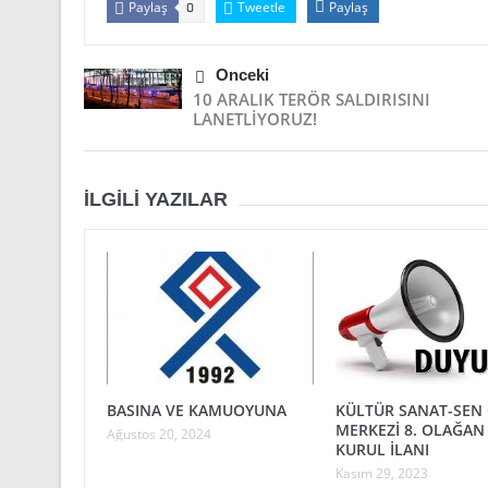
Paylaş
Tweetle
Paylaş
0
Önceki
10 ARALIK TERÖR SALDIRISINI
LANETLİYORUZ!
İLGILI YAZILAR
BASINA VE KAMUOYUNA
KÜLTÜR SANAT-SEN
MERKEZİ 8. OLAĞAN
Ağustos 20, 2024
KURUL İLANI
Kasım 29, 2023