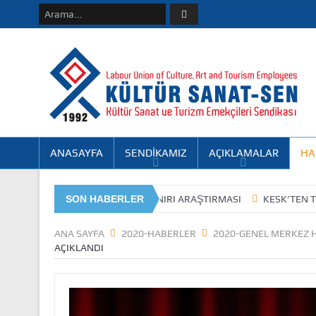
ANASAYFA
SENDİKAMIZ
AÇIKLAMALAR
HA
K-İŞ EYLÜL AYI AÇLIK SINIRI ARAŞTIRMASI
SON HABERLER
KESK’TEN TEBRİK ZİYAR
ANA SAYFA
2020-HABERLER
2020-GENEL MERKEZ 
AÇIKLANDI