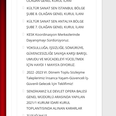
OLAĞAN GENEL KURUL İLANI
KÜLTÜR SANAT SEN İSTANBUL BÖLGE
ŞUBE 8. OLAĞAN GENEL KURUL İLANI
KÜLTÜR SANAT SEN ANTALYA BÖLGE
ŞUBE 7. OLAĞAN GENEL KURUL İLANI
KESK Koordinasyon Merkezlerinde
Dayanışmayı Sürdürüyoruz.
YOKSULLUĞA, İŞSİZLİĞE, SÖMÜRÜYE,
GÜVENCESİZLİĞE SAVAŞA KARŞI BARIŞI,
UMUDU VE MÜCADELEYİ YÜCELTMEK
İÇİN HAYDİ 1 MAYIS’A DİYORUZ.
2022 -2023 VI. Dönem Toplu Sözleşme
Taleplerimiz İnsanca Yaşam-Güvenceli İş-
Güvenli Gelecek İçin Teklifimiz!
SENDİKAMIZ İLE DEVLET OPERA BALESİ
GENEL MÜDÜRLÜ ARASINDA YAPILAN
2021/1 KURUM İDARİ KURUL
TOPLANTISINDA ALINAN KARARLAR
TÜZÜĞÜMÜZ