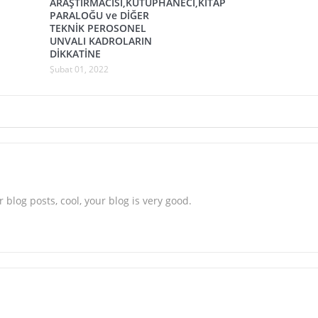
ARAŞTIRMACISI,KÜTÜPHANECİ,KİTAP
PARALOĞU ve DİĞER
TEKNİK PEROSONEL
UNVALI KADROLARIN
DİKKATİNE
Şubat 01, 2022
 blog posts, cool, your blog is very good.