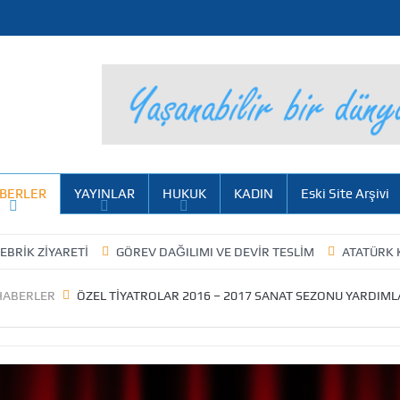
BERLER
YAYINLAR
HUKUK
KADIN
Eski Site Arşivi
ETİ
GÖREV DAĞILIMI VE DEVİR TESLİM
ATATÜRK KÜLTÜR MER
HABERLER
ÖZEL TİYATROLAR 2016 – 2017 SANAT SEZONU YARDIML