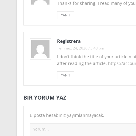
Thanks for sharing. I read many of your
YANIT
Registrera
Temmuz 24, 2026 / 3:48 pm
I don’t think the title of your article 
after reading the article.
https://acco
YANIT
BIR YORUM YAZ
E-posta hesabınız yayımlanmayacak.