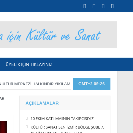
ÜYELİK İÇİN TIKLAYINIZ
KEZİ HALKINDIR YIKILAMAZ…
KIYIMIN DEVAMI GELECEK…
GMT+2 09:26
İşt
ARI
AÇIKLAMALAR
10 EKİM KATLİAMININ TAKİPCİSİYİZ
KÜLTÜR SANAT SEN İZMİR BÖLGE ŞUBE 7.