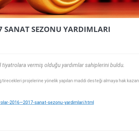
17 SANAT SEZONU YARDIMLARI
el tiyatrolara vermiş olduğu yardımlar sahiplerini buldu.
tirecekleri projelerine yönelik yapılan maddi desteği almaya hak kaza
trolar-2016—2017-sanat-sezonu-yardimlari.html