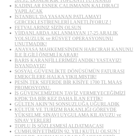
2015/2. DÖNEM KİK TOPLANTI TUTANAĞI
KADINLAR ESNEK ÇALIŞMANIN KALDIRACI
YAPILACAK
İSTANBUL’DA YAŞANAN PATLAMAYI
GERÇEKLEŞTİRENLERİ LANETLİYORUZ !
FETVALARINIZ SİZİN OLSUN
VİJDANLARDA AKLANMAYAN 17-25 ARALIK
YOLSUZLUK ve RÜŞVET OPERASYONUNU
UNUTMADIK!
ANAYASA MAHKEMESİNDEN HARCIRAH KANUNU
İLE İLGİLİ ÖNEMLİ KARAR!
BARIŞ KARANFİLLERİMİZİ ANDIK! YASTAYIZ!
İSYANDAYIZ!
SOSYAL GÜVENLİKTE DÖNÜŞÜMÜN FATURASI
EMEKÇİLERE,HALKA YIKILMIŞTIR!
PEŞİN,TEK SEFERDE BİR KİŞİYE 1700 TL MAAŞ
PROMOSYONU.
İŞ GÜVENCEMİZDEN TAVİZ VERMEYECEĞİMİZİ
KPDK’DA BİR KEZ DAHA İLAN ETTİK!
GÜLTEN AKIN’NI SONSUZLUĞA UĞURLADIK
KÜLTÜR VE TURİZM BAKANLIĞI GÖREVDE
YÜKSELME SINAVI UYGULAMA KILAVUZU ve
SINAV YERLERİ
TOPLU İŞ SÖZLEŞMESİ ALDATMACASI
CUMHURİYETİMİZİN 92. YILI KUTLU OLSUN !