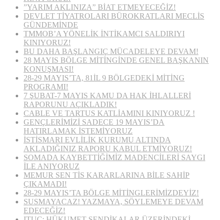
”YARIM AKLINIZA” BİAT ETMEYECEĞİZ!
DEVLET TİYATROLARI BÜROKRATLARI MECLİS
GÜNDEMİNDE
TMMOB’A YÖNELİK İNTİKAMCI SALDIRIYI
KINIYORUZ!
BU DAHA BAŞLANGIÇ MÜCADELEYE DEVAM!
28 MAYIS BÖLGE MİTİNGİNDE GENEL BAŞKANIN
KONUŞMASI!
28-29 MAYIS’TA, 81İL 9 BÖLGEDEKİ MİTİNG
PROGRAMI!
7 ŞUBAT-7 MAYIS KAMU DA HAK İHLALLERİ
RAPORUNU AÇIKLADIK!
CABLE VE TARTUS KATLİAMINI KINIYORUZ !
GENÇLERİMİZİ SADECE 19 MAYIS’DA
HATIRLAMAK İSTEMİYORUZ
İSTİSMARI EVLİLİK KURUMU ALTINDA
AKLADIĞINIZ RAPORU KABUL ETMİYORUZ!
SOMADA KAYBETTİĞİMİZ MADENCİLERİ SAYGI
İLE ANIYORUZ
MEMUR SEN TİS KARARLARINA BİLE SAHİP
ÇIKAMADI!
28-29 MAYIS’TA BÖLGE MİTİNGLERİMİZDEYİZ!
SUSMAYACAZ! YAZMAYA, SÖYLEMEYE DEVAM
EDECEĞİZ!
ITUC: HÜKUMET SENDİKALAR ÜZERİNDEKİ