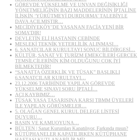
GÖREVDE YÜKSELME VE UNVAN DEĞİŞİKLİĞİ
YÖNETMELİĞİNİN BAZI MADDELERİNİN İPTALİNE
İLİŞKİN ‘YÜRÜTMEYİ DURDURMA’ TALEBİYLE
DAVA AÇILMIŞTIR…
MECİDİYEKÖY’DE YAŞANAN FACİA YENİ BİR
SOMA’DIR!
DEVLETİN ELİ HASTANIN CEBİNDE
MESLEKİ TEKNİK YETERLİLİK ALINMASI…
6. SANATÇILAR KURULTAYI SONUÇ BİLDİRGESİ…
KÜLTÜR, SANAT VE TURİZM EMEKÇİLERİ GERÇEK
TEMSİLCİLERİNİN KİM OLDUĞUNU ÇOK İYİ
BİLMEKTEDİR!
“SANATTA ÖZERKLİK VE TÜSAK” BAŞLIKLI
6.SANATÇILAR KURULTAYI…
23.12.2006 TARİHİNDE YAPILAN GÖREVDE
YÜKSELME SINAVI SORU İPTALİ…
ACI KAYBIMIZ…
TÜSAK YASA TASARISINA KARŞI TBMM ÜYELERİ
İLE YAPILAN GÖRÜŞMELER…
5. OLAĞAN GENEL KURUL DELEGE LİSTESİ
DUYURU…
BASIN VE KAMUOYUNA…
BÜLTEN | Sanat Kurumları Kapatılıyor, Farkında mısın?
KÜTÜPHANELER KAPATILIRKEN KÜTÜPHANE
HAFTASI KUTLANABİLİR Mİ?