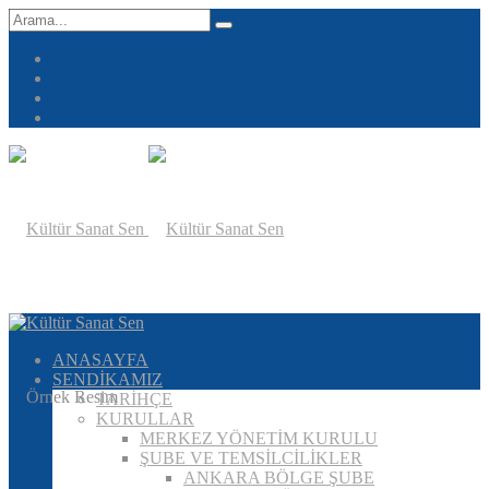
ANASAYFA
SENDİKAMIZ
TARİHÇE
KURULLAR
MERKEZ YÖNETİM KURULU
ŞUBE VE TEMSİLCİLİKLER
ANKARA BÖLGE ŞUBE