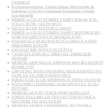
VERMELİ!
Konfederasyonumuz, Çalışma Bakanı Müezzinoğlu ile
Hukuksuz ve Keyfi Uygulamalar Konusunda Görüşme
Gerçekleştirdi!
İŞİMİZE ve GELECEĞİMİZE SAHİP ÇIKMAK İÇİN ­­­
YOLA ÇIKTIK, GELİYORUZ!
ÖZGÜZ BASIN SUSTURULAMAZ!
İŞİMİZE ve GELECEĞİMİZE SAHİP ÇIKIYORUZ,BU
AĞIR SALDIRIYI’DA PÜSKÜRTECEĞİZ!
HAKSIZLIĞA,HUKUKSUZLUĞA OHAL’E KARŞI
DİRENMEK HAKTIR
SAVAŞSIZ BİR DÜNYA DİLEĞİYLE
7 SORUDA ZORUNLU BİREYSEL EMEKLİLİK
SİSTEMİ!
MEMURLARIN MAAŞLARINDAN 600 LİRA KESİNTİ
RESMİLEŞTİ
CHP GENEL BAŞKANI KEMAL KILIÇDAROĞLUNA
YAPILAN SALDIRIYI KINIYORUZ
EMEKÇİLER AÇLIK SINIRININ ALTINDA YAŞIYOR
SÖZLEŞMELİ PERSONEL ALIM SINAVI İLE İLGİLİ
DUYURU
MEMURLAR İÇİN YENİ RAPOR GENELGESİ
TORBA YASA MECLİS’TEN GEÇTİ KENT-DOĞA
DİZGİNSİZ TALANA AÇILDI
MEMURA YEMEK YARDIMINDA İKİ ÖNEMLİ