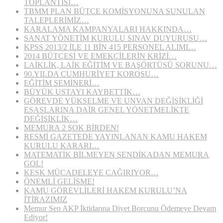
TOPLANTISI…
TBMM PLAN BÜTÇE KOMİSYONUNA SUNULAN
TALEPLERİMİZ…
KARALAMA KAMPANYALARI HAKKINDA…
SANAT YÖNETİM KURULU SINAV DUYURUSU…
KPSS 2013/2 İLE 11 BİN 415 PERSONEL ALIMI…
2014 BÜTÇESİ VE EMEKÇİLERİN KRİZİ…
LAİKLİK, LAİK EĞİTİM VE BAŞÖRTÜSÜ SORUNU…
90.YILDA CUMHURİYET KOROSU…
EĞİTİM SEMİNERİ…
BÜYÜK USTAYI KAYBETTİK…
GÖREVDE YÜKSELME VE UNVAN DEĞİŞİKLİĞİ
ESASLARINA DAİR GENEL YÖNETMELİKTE
DEĞİŞİKLİK…
MEMURA 2 ŞOK BİRDEN!
RESMİ GAZETEDE YAYINLANAN KAMU HAKEM
KURULU KARARI…
MATEMATİK BİLMEYEN SENDİKADAN MEMURA
GOL!
KESK MÜCADELEYE ÇAĞIRIYOR…
ÖNEMLİ GELİŞME!
KAMU GÖREVLİLERİ HAKEM KURULU’NA
İTİRAZIMIZ
Memur Sen AKP İktidarına Diyet Borcunu Ödemeye Devam
Ediyor!