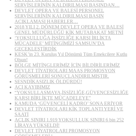
SERVİSLERİNİN KALDIRILMASI BASINDAN…
DEVLET OPERA VE BALESİ PERSONEL
SERVİSLERİNİN KALDIRILMASI BASIN
AÇIKLAMASI HABERLER…
2018 YILI 2. DÖNEM DEVLET OPERA VE BALESİ
GENEL MÜDÜRLÜĞÜ KİK MUTABAKAT METNİ
‘YOKSULLUĞA,İŞSİZLİĞE KARŞI İRLİKTA
MÜCADELE’ MİTİNGİMİZİ SAMSUN’DA
GEÇEKLEŞTİRDİK
KESK’in 23. Kuruluş Yıl Dönümü Tüm Emekçilere Kutlu
Olsun!
BÖLGE MİTİNGLERİMİZ İÇİN BİLDİRİLERİMİZ
DEVLET TİYATROLARI MAAŞ PROMOSYON
GÖRÜŞMELERİ SONUÇLANDIRILMIŞTIR.
SESNDİKASIZLIK ÖLDÜRDÜ!
ACI KAYIBIMIZ
“YOKSULLAŞMAYA,İŞSİZLİĞE,GÜVENCESİZLİĞE
KARŞI BİRLİKTE MÜCADELEYE”
KAMUDA ‘GÜVENCELİ KADRO’ SONA ERİYOR
DEVLET TİYATROLARI KİK TOPLANTI YERİ VE
SAATİ
AÇLIK SINIRI 1.919 YOKSULLUK SINIRI 6 bin 252
LİRAYA YÜKSELDİ!
DEVLET TİYATROLARI PROMOSYON