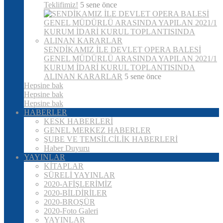
Teklifimiz!
5 sene önce
SENDİKAMIZ İLE DEVLET OPERA BALESİ
GENEL MÜDÜRLÜ ARASINDA YAPILAN 2021/1
KURUM İDARİ KURUL TOPLANTISINDA
ALINAN KARARLAR
5 sene önce
Hepsine bak
Hepsine bak
Hepsine bak
HABERLER
KESK HABERLERİ
GENEL MERKEZ HABERLER
ŞUBE VE TEMSİLCİLİK HABERLERİ
Haber Duyuru
YAYINLAR
KİTAPLAR
SÜRELİ YAYINLAR
2020-AFİŞLERİMİZ
2020-BİLDİRİLER
2020-BROŞÜR
2020-Foto Galeri
YAYINLAR