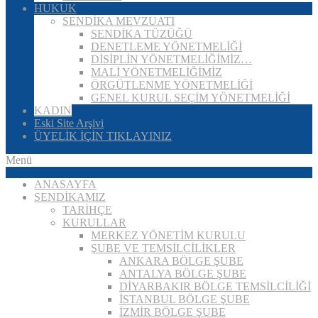
HUKUK
SENDİKA MEVZUATI
SENDİKA TÜZÜĞÜ
DENETLEME YÖNETMELİĞİ
DİSİPLİN YÖNETMELİĞİMİZ…
MALİ YÖNETMELİĞİMİZ
ÖRGÜTLENME YÖNETMELİĞİ
GENEL KURUL SEÇİM YÖNETMELİĞİ
KADIN
Eski Site Arşivi
ÜYELİK İÇİN TIKLAYINIZ
Menü
ANASAYFA
SENDİKAMIZ
TARİHÇE
KURULLAR
MERKEZ YÖNETİM KURULU
ŞUBE VE TEMSİLCİLİKLER
ANKARA BÖLGE ŞUBE
ANTALYA BÖLGE ŞUBE
DİYARBAKIR BÖLGE TEMSİLCİLİĞİ
İSTANBUL BÖLGE ŞUBE
İZMİR BÖLGE ŞUBE