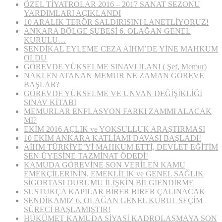
ÖZEL TİYATROLAR 2016 – 2017 SANAT SEZONU
YARDIMLARI AÇIKLANDI
10 ARALIK TERÖR SALDIRISINI LANETLİYORUZ!
ANKARA BÖLGE ŞUBESİ 6. OLAĞAN GENEL
KURULU…
SENDİKAL EYLEME CEZA AİHM’DE YİNE MAHKUM
OLDU
GÖREVDE YÜKSELME SINAVI İLANI ( Şef, Memur)
NAKLEN ATANAN MEMUR NE ZAMAN GÖREVE
BAŞLAR?
GÖREVDE YÜKSELME VE UNVAN DEĞİŞİKLİĞİ
SINAV KİTABI
MEMURLAR ENFLASYON FARKI ZAMMI ALACAK
MI?
EKİM 2016 AÇLIK ve YOKSULLUK ARAŞTIRMASI
10 EKİM ANKARA KATLİAMI DAVASI BAŞLADI!
AİHM TÜRKİYE’Yİ MAHKUM ETTİ, DEVLET EĞİTİM
SEN ÜYESİNE TAZMİNAT ÖDEDİ!
KAMUDA GÖREVİNE SON VERİLEN KAMU
EMEKÇİLERİNİN, EMEKLİLİK ve GENEL SAĞLIK
SİGORTASI DURUMU İLİŞKİN BİLGİENDİRME
SUSTUKÇA KAPILAR BİRER BİRER ÇALINACAK
SENDİKAMIZ 6. OLAĞAN GENEL KURUL SEÇİM
SÜRECİ BAŞLAMIŞTIR!
HÜKÜMET KAMUDA SİYASİ KADROLAŞMAYA SON