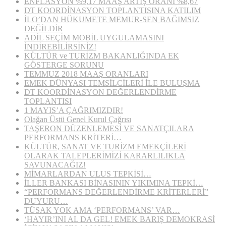
ENFLASYON %9,17 MAAŞ ARTIŞ ORANI %8,67
DT KOORDİNASYON TOPLANTISINA KATILIM
İLO’DAN HÜKUMETE MEMUR-SEN BAĞIMSIZ
DEĞİLDİR
ADİL SEÇİM MOBİL UYGULAMASINI
İNDİREBİLİRSİNİZ!
KÜLTÜR ve TURİZM BAKANLIĞINDA EK
GÖSTERGE SORUNU
TEMMUZ 2018 MAAŞ ORANLARI
EMEK DÜNYASI TEMSİLCİLERİ İLE BULUŞMA
DT KOORDİNASYON DEĞERLENDİRME
TOPLANTISI
1 MAYIS’A ÇAĞRIMIZDIR!
Olağan Üstü Genel Kurul Çağrısı
TAŞERON DÜZENLEMESİ VE SANATÇILARA
PERFORMANS KRİTERİ…
KÜLTÜR, SANAT VE TURİZM EMEKÇİLERİ
OLARAK TALEPLERİMİZİ KARARLILIKLA
SAVUNACAĞIZ!
MİMARLARDAN ULUS TEPKİSİ…
İLLER BANKASI BİNASININ YIKIMINA TEPKİ…
“PERFORMANS DEĞERLENDİRME KRİTERLERİ”
DUYURU…
TÜSAK YOK AMA ‘PERFORMANS’ VAR…
‘HAYIR’INI AL DA GEL! EMEK BARIŞ DEMOKRASİ