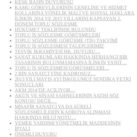
KESK BASIN DUYURUSU
KAMU GÖREVLİLERİNİN GENELİNE VE HİZMET
KOLLARINA YÖNELİK MALİ VE SOSYAL HAKLARA
İLİŞKİN 2014 VE 2015 YILLARINI KAPSAYAN 2.
DÖNEM TOPLU SÖZLEŞME
HÜKÜMET TEKLİFİNDE BULUNDU
TOPLU İŞ SÖZLEŞME GÖRÜŞMELERİ
TOPLU SÖZLEŞME GÖRÜŞME (TİS) TAKVİMİ
TOPLU İŞ SÖZLEŞMESİ TALEPLERİMİZ
TEŞVİK İKRAMİYESİ HK. DUYURU…
SANAT KURUMLARI HAKKINDA HERHANGİ BİR
TASARININ BULUNMAMASINA İLİŞKİN YANIT…
TOPLU İŞ SÖZLEŞMESİ GÖRÜŞMELERİ…
2 BİN SANATÇI YİNE KADROSUZ…
2013 YILI MAYIS AYI İŞKOLUMUZ SENDİKA YETKİ
SONUÇLARI
AKM 2014’DE AÇILIYOR…
AKÜN VE ŞİNASİ SAHNELERİNİN SATIŞI SÖZ
KONUSU DEĞİL…
MİSAFİR SANATÇI YA DA SÜRELİ
SÖZLEŞMELİLERİN KADROYA ALINMASI
HAKKINDA BİLGİ NOTU…
YEMEK YARDIMI YÖNETMELİK MADDESİNİN
İPTALİ
ÖNEMLİ DUYURU