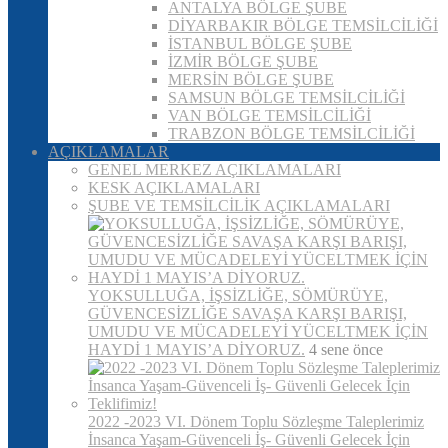
ANTALYA BÖLGE ŞUBE
DİYARBAKIR BÖLGE TEMSİLCİLİĞİ
İSTANBUL BÖLGE ŞUBE
İZMİR BÖLGE ŞUBE
MERSİN BÖLGE ŞUBE
SAMSUN BÖLGE TEMSİLCİLİĞİ
VAN BÖLGE TEMSİLCİLİĞİ
TRABZON BÖLGE TEMSİLCİLİĞİ
AÇIKLAMALAR
GENEL MERKEZ AÇIKLAMALARI
KESK AÇIKLAMALARI
ŞUBE VE TEMSİLCİLİK AÇIKLAMALARI
YOKSULLUĞA, İŞSİZLİĞE, SÖMÜRÜYE,
GÜVENCESİZLİĞE SAVAŞA KARŞI BARIŞI,
UMUDU VE MÜCADELEYİ YÜCELTMEK İÇİN
HAYDİ 1 MAYIS’A DİYORUZ.
4 sene önce
2022 -2023 VI. Dönem Toplu Sözleşme Taleplerimiz
İnsanca Yaşam-Güvenceli İş- Güvenli Gelecek İçin