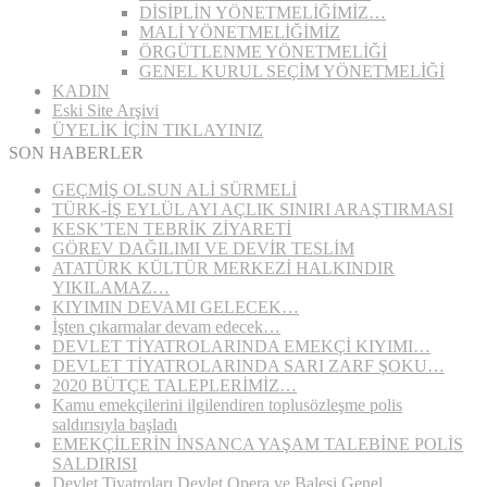
DİSİPLİN YÖNETMELİĞİMİZ…
MALİ YÖNETMELİĞİMİZ
ÖRGÜTLENME YÖNETMELİĞİ
GENEL KURUL SEÇİM YÖNETMELİĞİ
KADIN
Eski Site Arşivi
ÜYELİK İÇİN TIKLAYINIZ
SON HABERLER
GEÇMİŞ OLSUN ALİ SÜRMELİ
TÜRK-İŞ EYLÜL AYI AÇLIK SINIRI ARAŞTIRMASI
KESK’TEN TEBRİK ZİYARETİ
GÖREV DAĞILIMI VE DEVİR TESLİM
ATATÜRK KÜLTÜR MERKEZİ HALKINDIR
YIKILAMAZ…
KIYIMIN DEVAMI GELECEK…
İşten çıkarmalar devam edecek…
DEVLET TİYATROLARINDA EMEKÇİ KIYIMI…
DEVLET TİYATROLARINDA SARI ZARF ŞOKU…
2020 BÜTÇE TALEPLERİMİZ…
Kamu emekçilerini ilgilendiren toplusözleşme polis
saldırısıyla başladı
EMEKÇİLERİN İNSANCA YAŞAM TALEBİNE POLİS
SALDIRISI
Devlet Tiyatroları Devlet Opera ve Balesi Genel