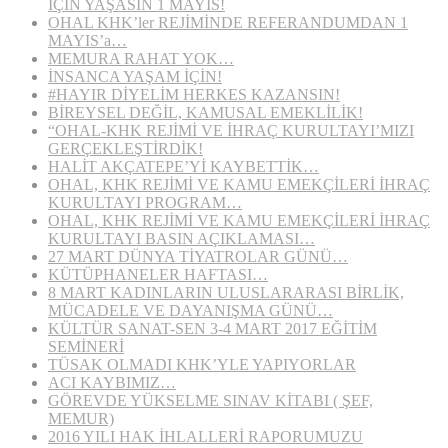
İÇİN YAŞASIN 1 MAYIS!
OHAL KHK’ler REJİMİNDE REFERANDUMDAN 1
MAYIS’a…
MEMURA RAHAT YOK…
İNSANCA YAŞAM İÇİN!
#HAYIR DİYELİM HERKES KAZANSIN!
BİREYSEL DEĞİL, KAMUSAL EMEKLİLİK!
“OHAL-KHK REJİMİ VE İHRAÇ KURULTAYI’MIZI
GERÇEKLEŞTİRDİK!
HALİT AKÇATEPE’Yİ KAYBETTİK…
OHAL, KHK REJİMİ VE KAMU EMEKÇİLERİ İHRAÇ
KURULTAYI PROGRAM…
OHAL, KHK REJİMİ VE KAMU EMEKÇİLERİ İHRAÇ
KURULTAYI BASIN AÇIKLAMASI…
27 MART DÜNYA TİYATROLAR GÜNÜ…
KÜTÜPHANELER HAFTASI…
8 MART KADINLARIN ULUSLARARASI BİRLİK,
MÜCADELE VE DAYANIŞMA GÜNÜ…
KÜLTÜR SANAT-SEN 3-4 MART 2017 EĞİTİM
SEMİNERİ
TÜSAK OLMADI KHK’YLE YAPIYORLAR
ACI KAYBIMIZ…
GÖREVDE YÜKSELME SINAV KİTABI ( ŞEF,
MEMUR)
2016 YILI HAK İHLALLERİ RAPORUMUZU