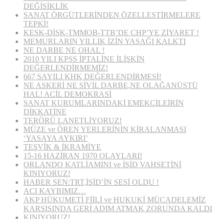
DEĞİŞİKLİK
SANAT ÖRGÜTLERİNDEN ÖZELLEŞTİRMELERE
TEPKİ!
KESK-DİSK-TMMOB-TTB’DE CHP’YE ZİYARET !
MEMURLARIN YILLIK İZİN YASAĞI KALKTI
NE DARBE NE OHAL !
2010 YILI KPSS İPTALİNE İLİŞKİN
DEĞERLENDİRMEMİZ!
667 SAYILI KHK DEĞERLENDİRMESİ!
NE ASKERİ NE SİVİL DARBE,NE OLAĞANÜSTÜ
HAL! ACİL DEMOKRASİ
SANAT KURUMLARINDAKİ EMEKÇİLEİRİN
DİKKATİNE
TERÖRÜ LANETLİYORUZ!
MÜZE ve ÖREN YERLERİNİN KİRALANMASI
‘YASAYA AYKIRI’
TEŞVİK & İKRAMİYE
15-16 HAZİRAN 1970 OLAYLARI!
ORLANDO KATLİAMINI ve İŞİD VAHŞETİNİ
KINIYORUZ!
HABER SEN:TRT,İŞİD’İN SESİ OLDU !
ACI KAYBIMIZ…
AKP HÜKUMETİ FİİLİ ve HUKUKİ MÜCADELEMİZ
KARŞISINDA GERİ ADIM ATMAK ZORUNDA KALDI
KINIYORUZ!