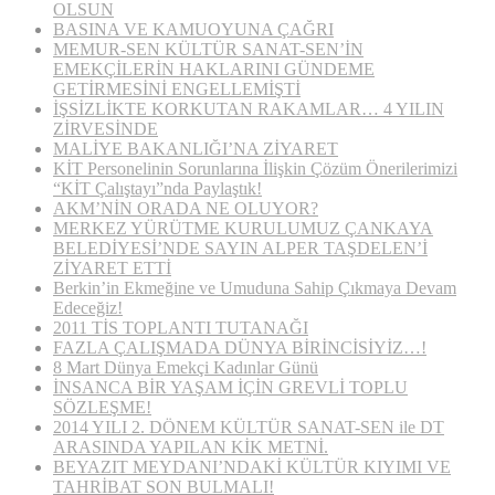
OLSUN
BASINA VE KAMUOYUNA ÇAĞRI
MEMUR-SEN KÜLTÜR SANAT-SEN’İN
EMEKÇİLERİN HAKLARINI GÜNDEME
GETİRMESİNİ ENGELLEMİŞTİ
İŞSİZLİKTE KORKUTAN RAKAMLAR… 4 YILIN
ZİRVESİNDE
MALİYE BAKANLIĞI’NA ZİYARET
KİT Personelinin Sorunlarına İlişkin Çözüm Önerilerimizi
“KİT Çalıştayı”nda Paylaştık!
AKM’NİN ORADA NE OLUYOR?
MERKEZ YÜRÜTME KURULUMUZ ÇANKAYA
BELEDİYESİ’NDE SAYIN ALPER TAŞDELEN’İ
ZİYARET ETTİ
Berkin’in Ekmeğine ve Umuduna Sahip Çıkmaya Devam
Edeceğiz!
2011 TİS TOPLANTI TUTANAĞI
FAZLA ÇALIŞMADA DÜNYA BİRİNCİSİYİZ…!
8 Mart Dünya Emekçi Kadınlar Günü
İNSANCA BİR YAŞAM İÇİN GREVLİ TOPLU
SÖZLEŞME!
2014 YILI 2. DÖNEM KÜLTÜR SANAT-SEN ile DT
ARASINDA YAPILAN KİK METNİ.
BEYAZIT MEYDANI’NDAKİ KÜLTÜR KIYIMI VE
TAHRİBAT SON BULMALI!