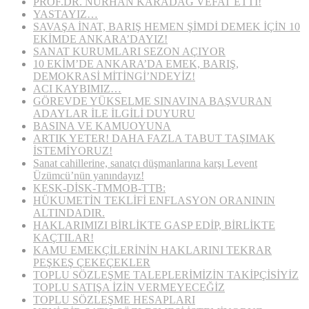
PROF.DR. NURHAN KARADAĞ VEFAT ETTİ!
YASTAYIZ…
SAVAŞA İNAT, BARIŞ HEMEN ŞİMDİ DEMEK İÇİN 10
EKİMDE ANKARA’DAYIZ!
SANAT KURUMLARI SEZON AÇIYOR
10 EKİM’DE ANKARA’DA EMEK, BARIŞ,
DEMOKRASİ MİTİNGİ’NDEYİZ!
ACI KAYBIMIZ…
GÖREVDE YÜKSELME SINAVINA BAŞVURAN
ADAYLAR İLE İLGİLİ DUYURU
BASINA VE KAMUOYUNA
ARTIK YETER! DAHA FAZLA TABUT TAŞIMAK
İSTEMİYORUZ!
Sanat cahillerine, sanatçı düşmanlarına karşı Levent
Üzümcü’nün yanındayız!
KESK-DİSK-TMMOB-TTB:
HÜKUMETİN TEKLİFİ ENFLASYON ORANININ
ALTINDADIR.
HAKLARIMIZI BİRLİKTE GASP EDİP, BİRLİKTE
KAÇTILAR!
KAMU EMEKÇİLERİNİN HAKLARINI TEKRAR
PEŞKEŞ ÇEKEÇEKLER
TOPLU SÖZLEŞME TALEPLERİMİZİN TAKİPÇİSİYİZ
TOPLU SATIŞA İZİN VERMEYECEĞİZ
TOPLU SÖZLEŞME HESAPLARI