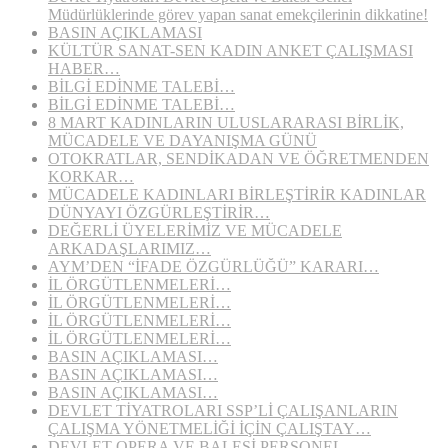
Müdürlüklerinde görev yapan sanat emekçilerinin dikkatine!
BASIN AÇIKLAMASI
KÜLTÜR SANAT-SEN KADIN ANKET ÇALIŞMASI
HABER…
BİLGİ EDİNME TALEBİ…
BİLGİ EDİNME TALEBİ…
8 MART KADINLARIN ULUSLARARASI BİRLİK,
MÜCADELE VE DAYANIŞMA GÜNÜ
OTOKRATLAR, SENDİKADAN VE ÖĞRETMENDEN
KORKAR…
MÜCADELE KADINLARI BİRLEŞTİRİR KADINLAR
DÜNYAYI ÖZGÜRLEŞTİRİR…
DEĞERLİ ÜYELERİMİZ VE MÜCADELE
ARKADAŞLARIMIZ…
AYM’DEN “İFADE ÖZGÜRLÜĞÜ” KARARI…
İL ÖRGÜTLENMELERİ…
İL ÖRGÜTLENMELERİ…
İL ÖRGÜTLENMELERİ…
İL ÖRGÜTLENMELERİ…
BASIN AÇIKLAMASI…
BASIN AÇIKLAMASI…
BASIN AÇIKLAMASI…
DEVLET TİYATROLARI SSP’Lİ ÇALIŞANLARIN
ÇALIŞMA YÖNETMELİĞİ İÇİN ÇALIŞTAY…
DEVLET OPERA VE BALESİ PERSONEL