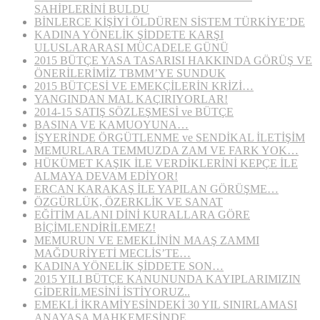
SAHİPLERİNİ BULDU
BİNLERCE KİŞİYİ ÖLDÜREN SİSTEM TÜRKİYE’DE
KADINA YÖNELİK ŞİDDETE KARŞI
ULUSLARARASI MÜCADELE GÜNÜ
2015 BÜTÇE YASA TASARISI HAKKINDA GÖRÜŞ VE
ÖNERİLERİMİZ TBMM’YE SUNDUK
2015 BÜTÇESİ VE EMEKÇİLERİN KRİZİ…
YANGINDAN MAL KAÇIRIYORLAR!
2014-15 SATIŞ SÖZLEŞMESİ ve BÜTÇE
BASINA VE KAMUOYUNA…
İŞYERİNDE ÖRGÜTLENME ve SENDİKAL İLETİŞİM
MEMURLARA TEMMUZDA ZAM VE FARK YOK…
HÜKÜMET KAŞIK İLE VERDİKLERİNİ KEPÇE İLE
ALMAYA DEVAM EDİYOR!
ERCAN KARAKAŞ İLE YAPILAN GÖRÜŞME…
ÖZGÜRLÜK, ÖZERKLİK VE SANAT
EĞİTİM ALANI DİNİ KURALLARA GÖRE
BİÇİMLENDİRİLEMEZ!
MEMURUN VE EMEKLİNİN MAAŞ ZAMMI
MAĞDURİYETİ MECLİS’TE…
KADINA YÖNELİK ŞİDDETE SON…
2015 YILI BÜTÇE KANUNUNDA KAYIPLARIMIZIN
GİDERİLMESİNİ İSTİYORUZ..
EMEKLİ İKRAMİYESİNDEKİ 30 YIL SINIRLAMASI
ANAYASA MAHKEMESİNDE…