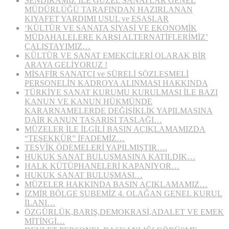
SENDİKAMIZ İLE GÜZEL SANATLAR GENEL
MÜDÜRLÜĞÜ TARAFINDAN HAZIRLANAN
KIYAFET YARDIMI USUL ve ESASLAR
‘KÜLTÜR VE SANATA SİYASİ VE EKONOMİK
MÜDAHALELERE KARŞI ALTERNATİFLERİMİZ’
ÇALIŞTAYIMIZ…
KÜLTÜR VE SANAT EMEKÇİLERİ OLARAK BİR
ARAYA GELİYORUZ !
MİSAFİR SANATÇI ve SÜRELİ SÖZLEŞMELİ
PERSONELİN KADROYA ALINMASI HAKKINDA
TÜRKİYE SANAT KURUMU KURULMASI İLE BAZI
KANUN VE KANUN HÜKMÜNDE
KARARNAMELERDE DEĞİŞİKLİK YAPILMASINA
DAİR KANUN TASARISI TASLAĞI…
MÜZELER İLE İLGİLİ BASIN AÇIKLAMAMIZDA
“TEŞEKKÜR” İFADEMİZ…
TEŞVİK ÖDEMELERİ YAPILMIŞTIR….
HUKUK SANAT BULUŞMASINA KATILDIK…
HALK KÜTÜPHANELERİ KAPANIYOR…
HUKUK SANAT BULUŞMASI…
MÜZELER HAKKINDA BASIN AÇIKLAMAMIZ…
İZMİR BÖLGE ŞUBEMİZ 4. OLAĞAN GENEL KURUL
İLANI…
ÖZGÜRLÜK,BARIŞ,DEMOKRASİ,ADALET VE EMEK
MİTİNGİ…