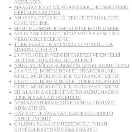
AÇIKLADIK
MAAŞTAN KESİLMİŞ OLAN EMEKLİ KESENEKLERİ
GERİ ALINABİLİYOR
ANAYASA DEĞİŞİKLİĞİ TEKLİFİ DERHAL GERİ
ÇEKİLMELİDİR!
MEMUR ve MEMUR EMEKLİSİNE KÖTÜ HABER
AYLIK 2500 LİRA GELİRİNİZ VAR İSE 5.350 LİRA
VERGİ ÖDEYECEKSİNİZ!
TÜRK-İŞ ARALIK AYI AÇLIK ve YOKSULLUK
SINIRINI AÇIKLADI
2017 YILI GELİR VERGİSİ TARİFESİ VE ENGELLİ
İNDİRİMİ TUTARLARI BELİRLENDİ
ANTALYA BÖLGE ŞUBEMİZİN GENEL KURUL İLANI
2016 YILI 2. DÖNEM DEVLET TİYATATROLARI
GENEL MÜDÜRLÜĞÜ KİK MUTABAKAT METNİ
2016 YILI 2. DÖNEM DEVLET OPERA VE BALESİ
GENEL MÜDÜRLÜĞÜ KİK MUTABAKAT METNİ
SİT ALANINA GEÇİCİ TİYATRO KURULMASINA
İLİŞKİN KARAR İPTAL EDİLDİ
AYM KAZANIMIMIZ SONRASINDA HÜKUMET
ADIM ATIYOR.
KAYSERİ’DE YAŞANAN TERÖR SALDIRISINI
LANETLİYORUZ
ÇALIŞMA BAKANI MÜEZZİNOĞLU’NDAN
KONFEDERASYONUMUZA ZİYARET!