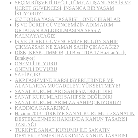
SEÇİM RÜŞVETİ DEĞİL,TÜM ÇALIŞANLARA İŞ VE
ÜCRET GÜVENCESİ, İNSANCA BİR YAŞAM
İSTİYORUZ!
657 TORBA YASA TASARISI – ÖNE ÇIKANLAR
İŞ VE ÜCRET GÜVENCEMİZİN ADIM ADIM
ORTADAN KALDIRILMASINA SESSİZ
KALMAYACAĞIZ!
İŞ VE ÜCRET GÜVENCEMİZE BUGÜN SAHİP
ÇIKMAZSAK NE ZAMAN SAHİP ÇIKACAĞIZ?
DİSK, KESK, TMMOB, TTB ve TDB 17 Haziran’da İş
Bırakıyor!
ÖNEMLİ DUYURU
ÖNEMLİ DUYURU
SAHİP ÇIK!
AKP FAŞİZMİNE KARŞI İŞYERLERİNDE VE
ALANLARDA MÜCADELEYİ YÜKSELTMEYE!
SANAT KURUMLARI SAHİPSİZ DEĞİLDİR!
SANAT KURUMLARI SAHİPSİZ DEĞİLDİR!
SANAT KURUMLARIMIZA SAHİP ÇIKIYORUZ!
KADINCA KARARINCA
Haziran 2013 TÜRKİYE SANAT KURUMU ile SANATIN
DESTEKLENMESİ HAKKINDA KANUN TASARISI
TASLAĞI
TÜRKİYE SANAT KURUMU İLE SANATIN
DESTEKLENMESİ HAKKINDA KANUN TASARISI