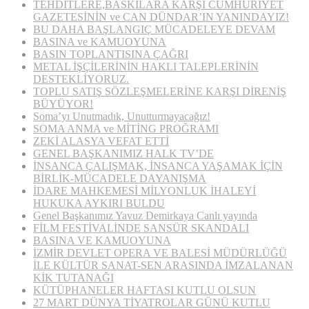
TEHDİTLERE,BASKILARA KARŞI CUMHURİYET
GAZETESİNİN ve CAN DÜNDAR’IN YANINDAYIZ!
BU DAHA BAŞLANGIÇ MÜCADELEYE DEVAM
BASINA ve KAMUOYUNA
BASIN TOPLANTISINA ÇAĞRI
METAL İŞÇİLERİNİN HAKLI TALEPLERİNİN
DESTEKLİYORUZ.
TOPLU SATIŞ SÖZLEŞMELERİNE KARŞI DİRENİŞ
BÜYÜYOR!
Soma’yı Unutmadık, Unutturmayacağız!
SOMA ANMA ve MİTİNG PROĞRAMI
ZEKİ ALASYA VEFAT ETTİ
GENEL BAŞKANIMIZ HALK TV’DE
İNSANCA ÇALIŞMAK, İNSANCA YAŞAMAK İÇİN
BİRLİK-MÜCADELE DAYANIŞMA
İDARE MAHKEMESİ MİLYONLUK İHALEYİ
HUKUKA AYKIRI BULDU
Genel Başkanımız Yavuz Demirkaya Canlı yayında
FİLM FESTİVALİNDE SANSÜR SKANDALI
BASINA VE KAMUOYUNA
İZMİR DEVLET OPERA VE BALESİ MÜDÜRLÜĞÜ
İLE KÜLTÜR SANAT-SEN ARASINDA İMZALANAN
KİK TUTANAĞI
KÜTÜPHANELER HAFTASI KUTLU OLSUN
27 MART DÜNYA TİYATROLAR GÜNÜ KUTLU