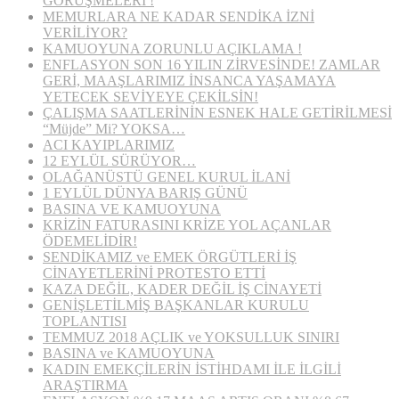
GÖRÜŞMELERİ !
MEMURLARA NE KADAR SENDİKA İZNİ
VERİLİYOR?
KAMUOYUNA ZORUNLU AÇIKLAMA !
ENFLASYON SON 16 YILIN ZİRVESİNDE! ZAMLAR
GERİ, MAAŞLARIMIZ İNSANCA YAŞAMAYA
YETECEK SEVİYEYE ÇEKİLSİN!
ÇALIŞMA SAATLERİNİN ESNEK HALE GETİRİLMESİ
“Müjde” Mi? YOKSA…
ACI KAYIPLARIMIZ
12 EYLÜL SÜRÜYOR…
OLAĞANÜSTÜ GENEL KURUL İLANİ
1 EYLÜL DÜNYA BARIŞ GÜNÜ
BASINA VE KAMUOYUNA
KRİZİN FATURASINI KRİZE YOL AÇANLAR
ÖDEMELİDİR!
SENDİKAMIZ ve EMEK ÖRGÜTLERİ İŞ
CİNAYETLERİNİ PROTESTO ETTİ
KAZA DEĞİL, KADER DEĞİL İŞ CİNAYETİ
GENİŞLETİLMİŞ BAŞKANLAR KURULU
TOPLANTISI
TEMMUZ 2018 AÇLIK ve YOKSULLUK SINIRI
BASINA ve KAMUOYUNA
KADIN EMEKÇİLERİN İSTİHDAMI İLE İLGİLİ
ARAŞTIRMA