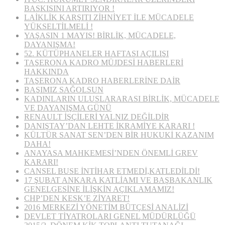
BASKISINI ARTIRIYOR !
LAİKLİK KARŞITI ZİHNİYET İLE MÜCADELE
YÜKSELTİLMELİ !
YAŞASIN 1 MAYIS! BİRLİK, MÜCADELE,
DAYANIŞMA!
52. KÜTÜPHANELER HAFTASI AÇILIŞI
TAŞERONA KADRO MÜJDESİ HABERLERİ
HAKKINDA
TAŞERONA KADRO HABERLERİNE DAİR
BAŞIMIZ SAĞOLSUN
KADINLARIN ULUSLARARASI BİRLİK, MÜCADELE
VE DAYANIŞMA GÜNÜ
RENAULT İŞÇİLERİ YALNIZ DEĞİLDİR
DANIŞTAY’DAN LEHTE İKRAMİYE KARARI !
KÜLTÜR SANAT SEN’DEN BİR HUKUKİ KAZANIM
DAHA!
ANAYASA MAHKEMESİ’NDEN ÖNEMLİ GREV
KARARI!
CANSEL BUSE İNTİHAR ETMEDİ,KATLEDİLDİ!
17 ŞUBAT ANKARA KATLİAMI VE BAŞBAKANLIK
GENELGESİNE İLİŞKİN AÇIKLAMAMIZ!
CHP’DEN KESK’E ZİYARET!
2016 MERKEZİ YÖNETİM BÜTÇESİ ANALİZİ
DEVLET TİYATROLARI GENEL MÜDÜRLÜĞÜ