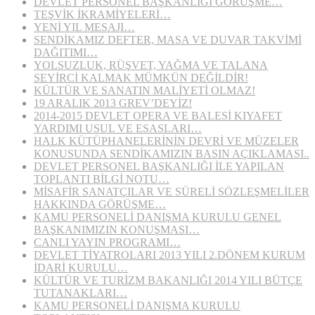
DEVLET PERSONEL BAŞKANLIĞI GÖRÜŞME…
TEŞVİK İKRAMİYELERİ…
YENİ YIL MESAJI…
SENDİKAMIZ DEFTER, MASA VE DUVAR TAKVİMİ
DAĞITIMI…
YOLSUZLUK, RÜŞVET, YAĞMA VE TALANA
SEYİRCİ KALMAK MÜMKÜN DEĞİLDİR!
KÜLTÜR VE SANATIN MALİYETİ OLMAZ!
19 ARALIK 2013 GREV’DEYİZ!
2014-2015 DEVLET OPERA VE BALESİ KIYAFET
YARDIMI USUL VE ESASLARI…
HALK KÜTÜPHANELERİNİN DEVRİ VE MÜZELER
KONUSUNDA SENDİKAMIZIN BASIN AÇIKLAMASI..
DEVLET PERSONEL BAŞKANLIĞI İLE YAPILAN
TOPLANTI BİLGİ NOTU…
MİSAFİR SANATÇILAR VE SÜRELİ SÖZLEŞMELİLER
HAKKINDA GÖRÜŞME…
KAMU PERSONELİ DANIŞMA KURULU GENEL
BAŞKANIMIZIN KONUŞMASI…
CANLI YAYIN PROGRAMI…
DEVLET TİYATROLARI 2013 YILI 2.DÖNEM KURUM
İDARİ KURULU…
KÜLTÜR VE TURİZM BAKANLIĞI 2014 YILI BÜTÇE
TUTANAKLARI…
KAMU PERSONELİ DANIŞMA KURULU