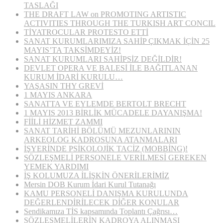
TASLAĞI
THE DRAFT LAW on PROMOTING ARTISTIC
ACTIVITIES THROUGH THE TURKISH ART CONCIL
TİYATROCULAR PROTESTO ETTİ
SANAT KURUMLARIMIZA SAHİP ÇIKMAK İÇİN 25
MAYIS’TA TAKSİMDEYİZ!
SANAT KURUMLARI SAHİPSİZ DEĞİLDİR!
DEVLET OPERA VE BALESİ İLE BAĞITLANAN
KURUM İDARİ KURULU…
YAŞASIN THY GREVİ
1 MAYIS ANKARA
SANATTA VE EYLEMDE BERTOLT BRECHT
1 MAYIS 2013 BİRLİK MÜCADELE DAYANIŞMA!
FİİLİ HİZMET ZAMMI
SANAT TARİHİ BÖLÜMÜ MEZUNLARININ
ARKEOLOG KADROSUNA ATANMALARI
İŞYERİNDE PSİKOLOJİK TACİZ (MOBBİNG)!
SÖZLEŞMELİ PERSONELE VERİLMESİ GEREKEN
YEMEK YARDIMI
İŞ KOLUMUZA İLİŞKİN ÖNERİLERİMİZ
Mersin DOB Kurum İdari Kurul Tutanağı
KAMU PERSONELİ DANIŞMA KURULUNDA
DEĞERLENDİRİLECEK DİĞER KONULAR
Sendikamıza TİS kapsamında Toplantı Çağrısı…
SÖZLEŞMELİLERİN KADROYA ALINMASI