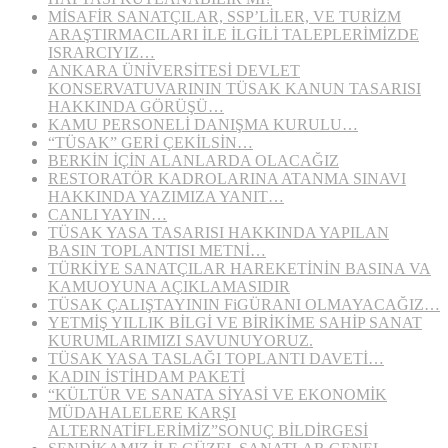
MİSAFİR SANATÇILAR, SSP’LİLER, VE TURİZM
ARAŞTIRMACILARI İLE İLGİLİ TALEPLERİMİZDE
ISRARCIYIZ…
ANKARA ÜNİVERSİTESİ DEVLET
KONSERVATUVARININ TÜSAK KANUN TASARISI
HAKKINDA GÖRÜŞÜ…
KAMU PERSONELİ DANIŞMA KURULU…
“TÜSAK” GERİ ÇEKİLSİN…
BERKİN İÇİN ALANLARDA OLACAĞIZ
RESTORATÖR KADROLARINA ATANMA SINAVI
HAKKINDA YAZIMIZA YANIT…
CANLI YAYIN…
TÜSAK YASA TASARISI HAKKINDA YAPILAN
BASIN TOPLANTISI METNİ…
TÜRKİYE SANATÇILAR HAREKETİNİN BASINA VA
KAMUOYUNA AÇIKLAMASIDIR
TÜSAK ÇALIŞTAYININ FiGÜRANI OLMAYACAĞIZ…
YETMİŞ YILLIK BİLGİ VE BİRİKİME SAHİP SANAT
KURUMLARIMIZI SAVUNUYORUZ.
TÜSAK YASA TASLAĞI TOPLANTI DAVETİ…
KADIN İSTİHDAM PAKETİ
“KÜLTÜR VE SANATA SİYASİ VE EKONOMİK
MÜDAHALELERE KARŞI
ALTERNATİFLERİMİZ”SONUÇ BİLDİRGESİ