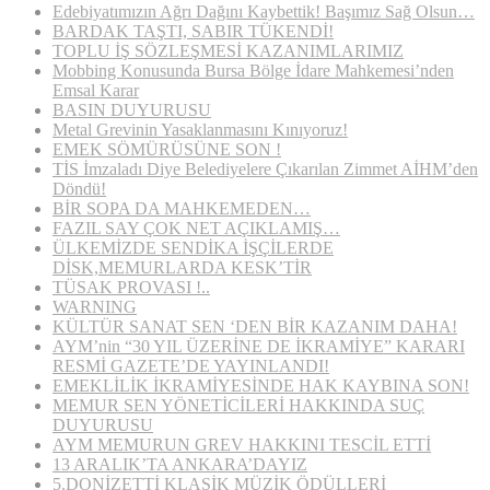
Edebiyatımızın Ağrı Dağını Kaybettik! Başımız Sağ Olsun…
BARDAK TAŞTI, SABIR TÜKENDİ!
TOPLU İŞ SÖZLEŞMESİ KAZANIMLARIMIZ
Mobbing Konusunda Bursa Bölge İdare Mahkemesi’nden
Emsal Karar
BASIN DUYURUSU
Metal Grevinin Yasaklanmasını Kınıyoruz!
EMEK SÖMÜRÜSÜNE SON !
TİS İmzaladı Diye Belediyelere Çıkarılan Zimmet AİHM’den
Döndü!
BİR SOPA DA MAHKEMEDEN…
FAZIL SAY ÇOK NET AÇIKLAMIŞ…
ÜLKEMİZDE SENDİKA İŞÇİLERDE
DİSK,MEMURLARDA KESK’TİR
TÜSAK PROVASI !..
WARNING
KÜLTÜR SANAT SEN ‘DEN BİR KAZANIM DAHA!
AYM’nin “30 YIL ÜZERİNE DE İKRAMİYE” KARARI
RESMİ GAZETE’DE YAYINLANDI!
EMEKLİLİK İKRAMİYESİNDE HAK KAYBINA SON!
MEMUR SEN YÖNETİCİLERİ HAKKINDA SUÇ
DUYURUSU
AYM MEMURUN GREV HAKKINI TESCİL ETTİ
13 ARALIK’TA ANKARA’DAYIZ
5.DONİZETTİ KLASİK MÜZİK ÖDÜLLERİ