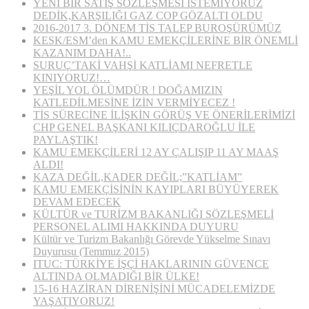
YENİ BİR SATIŞ SÖZLEŞMESİ İSTEMİYORUZ
DEDİK,KARŞILIĞI GAZ COP GÖZALTI OLDU
2016-2017 3. DÖNEM TİS TALEP BUROŞÜRÜMÜZ
KESK/ESM’den KAMU EMEKÇİLERİNE BİR ÖNEMLİ
KAZANIM DAHA!..
SURUÇ’TAKİ VAHŞİ KATLİAMI NEFRETLE
KINIYORUZ!…
YEŞİL YOL ÖLÜMDÜR ! DOĞAMIZIN
KATLEDİLMESİNE İZİN VERMİYECEZ !
TİS SÜRECİNE İLİŞKİN GÖRÜŞ VE ÖNERİLERİMİZİ
CHP GENEL BAŞKANI KILIÇDAROĞLU İLE
PAYLAŞTIK!
KAMU EMEKÇİLERİ 12 AY ÇALIŞIP 11 AY MAAŞ
ALDI!
KAZA DEĞİL,KADER DEĞİL;”KATLİAM”
KAMU EMEKÇİSİNİN KAYIPLARI BÜYÜYEREK
DEVAM EDECEK
KÜLTÜR ve TURİZM BAKANLIĞI SÖZLEŞMELİ
PERSONEL ALIMI HAKKINDA DUYURU
Kültür ve Turizm Bakanlığı Görevde Yükselme Sınavı
Duyurusu (Temmuz 2015)
ITUC: TÜRKİYE İŞÇİ HAKLARININ GÜVENCE
ALTINDA OLMADIĞI BİR ÜLKE!
15-16 HAZİRAN DİRENİŞİNİ MÜCADELEMİZDE
YAŞATIYORUZ!