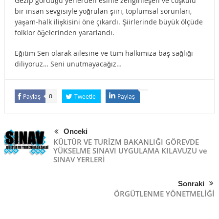
Gezip gördüğü yerlerden esinle zenginleşen ve coşkulu
bir insan sevgisiyle yoğrulan şiiri, toplumsal sorunları,
yaşam-halk ilişkisini öne çıkardı. Şiirlerinde büyük ölçüde
folklor öğelerinden yararlandı.
Eğitim Sen olarak ailesine ve tüm halkımıza baş sağlığı
diliyoruz… Seni unutmayacağız…
Paylaş
Tweetle
Paylaş
0
Önceki
KÜLTÜR VE TURİZM BAKANLIĞI GÖREVDE
YÜKSELME SINAVI UYGULAMA KILAVUZU ve
SINAV YERLERİ
Sonraki
ÖRGÜTLENME YÖNETMELİĞİ