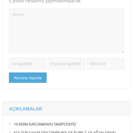
E-posta hesabınız yayımlanmayacak.
AÇIKLAMALAR
10 EKİM KATLİAMININ TAKİPCİSİYİZ
KÜLTÜR SANAT SEN İZMİR BÖLGE ŞUBE 7. OLAĞAN GENEL