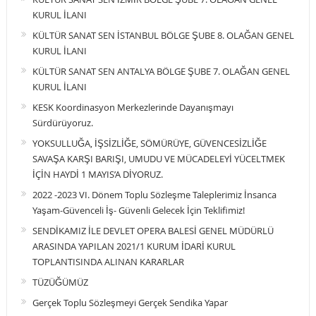
KURUL İLANI
KÜLTÜR SANAT SEN İSTANBUL BÖLGE ŞUBE 8. OLAĞAN GENEL
KURUL İLANI
KÜLTÜR SANAT SEN ANTALYA BÖLGE ŞUBE 7. OLAĞAN GENEL
KURUL İLANI
KESK Koordinasyon Merkezlerinde Dayanışmayı
Sürdürüyoruz.
YOKSULLUĞA, İŞSİZLİĞE, SÖMÜRÜYE, GÜVENCESİZLİĞE
SAVAŞA KARŞI BARIŞI, UMUDU VE MÜCADELEYİ YÜCELTMEK
İÇİN HAYDİ 1 MAYIS’A DİYORUZ.
2022 -2023 VI. Dönem Toplu Sözleşme Taleplerimiz İnsanca
Yaşam-Güvenceli İş- Güvenli Gelecek İçin Teklifimiz!
SENDİKAMIZ İLE DEVLET OPERA BALESİ GENEL MÜDÜRLÜ
ARASINDA YAPILAN 2021/1 KURUM İDARİ KURUL
TOPLANTISINDA ALINAN KARARLAR
TÜZÜĞÜMÜZ
Gerçek Toplu Sözleşmeyi Gerçek Sendika Yapar