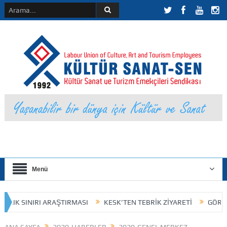
Menü
IK SINIRI ARAŞTIRMASI
KESK’TEN TEBRİK ZİYARETİ
GÖREV DAĞ
URUL İLANI
HUKUKSAL KAZANIM
25 Kasım 2023 / Kokart