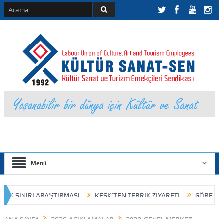
Menü
IK SINIRI ARAŞTIRMASI
KESK’TEN TEBRİK ZİYARETİ
GÖREV DAĞ