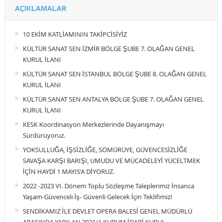
AÇIKLAMALAR
10 EKİM KATLİAMININ TAKİPCİSİYİZ
KÜLTÜR SANAT SEN İZMİR BÖLGE ŞUBE 7. OLAĞAN GENEL
KURUL İLANI
KÜLTÜR SANAT SEN İSTANBUL BÖLGE ŞUBE 8. OLAĞAN GENEL
KURUL İLANI
KÜLTÜR SANAT SEN ANTALYA BÖLGE ŞUBE 7. OLAĞAN GENEL
KURUL İLANI
KESK Koordinasyon Merkezlerinde Dayanışmayı
Sürdürüyoruz.
YOKSULLUĞA, İŞSİZLİĞE, SÖMÜRÜYE, GÜVENCESİZLİĞE
SAVAŞA KARŞI BARIŞI, UMUDU VE MÜCADELEYİ YÜCELTMEK
İÇİN HAYDİ 1 MAYIS’A DİYORUZ.
2022 -2023 VI. Dönem Toplu Sözleşme Taleplerimiz İnsanca
Yaşam-Güvenceli İş- Güvenli Gelecek İçin Teklifimiz!
SENDİKAMIZ İLE DEVLET OPERA BALESİ GENEL MÜDÜRLÜ
ARASINDA YAPILAN 2021/1 KURUM İDARİ KURUL