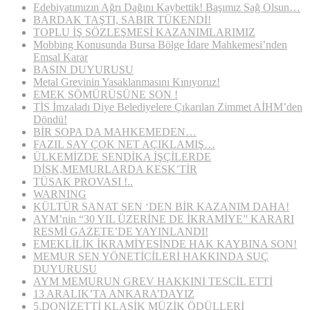
Edebiyatımızın Ağrı Dağını Kaybettik! Başımız Sağ Olsun…
BARDAK TAŞTI, SABIR TÜKENDİ!
TOPLU İŞ SÖZLEŞMESİ KAZANIMLARIMIZ
Mobbing Konusunda Bursa Bölge İdare Mahkemesi’nden
Emsal Karar
BASIN DUYURUSU
Metal Grevinin Yasaklanmasını Kınıyoruz!
EMEK SÖMÜRÜSÜNE SON !
TİS İmzaladı Diye Belediyelere Çıkarılan Zimmet AİHM’den
Döndü!
BİR SOPA DA MAHKEMEDEN…
FAZIL SAY ÇOK NET AÇIKLAMIŞ…
ÜLKEMİZDE SENDİKA İŞÇİLERDE
DİSK,MEMURLARDA KESK’TİR
TÜSAK PROVASI !..
WARNING
KÜLTÜR SANAT SEN ‘DEN BİR KAZANIM DAHA!
AYM’nin “30 YIL ÜZERİNE DE İKRAMİYE” KARARI
RESMİ GAZETE’DE YAYINLANDI!
EMEKLİLİK İKRAMİYESİNDE HAK KAYBINA SON!
MEMUR SEN YÖNETİCİLERİ HAKKINDA SUÇ
DUYURUSU
AYM MEMURUN GREV HAKKINI TESCİL ETTİ
13 ARALIK’TA ANKARA’DAYIZ
5.DONİZETTİ KLASİK MÜZİK ÖDÜLLERİ