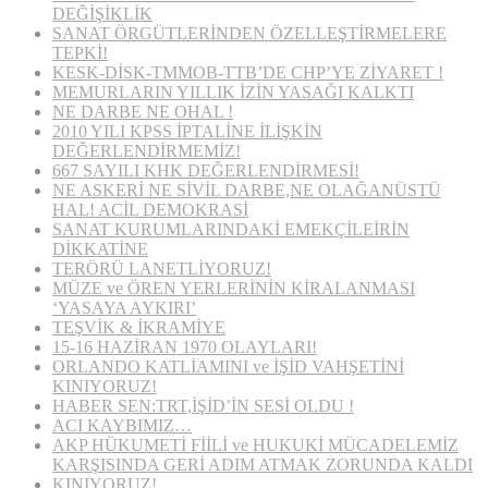
DEĞİŞİKLİK
SANAT ÖRGÜTLERİNDEN ÖZELLEŞTİRMELERE
TEPKİ!
KESK-DİSK-TMMOB-TTB’DE CHP’YE ZİYARET !
MEMURLARIN YILLIK İZİN YASAĞI KALKTI
NE DARBE NE OHAL !
2010 YILI KPSS İPTALİNE İLİŞKİN
DEĞERLENDİRMEMİZ!
667 SAYILI KHK DEĞERLENDİRMESİ!
NE ASKERİ NE SİVİL DARBE,NE OLAĞANÜSTÜ
HAL! ACİL DEMOKRASİ
SANAT KURUMLARINDAKİ EMEKÇİLEİRİN
DİKKATİNE
TERÖRÜ LANETLİYORUZ!
MÜZE ve ÖREN YERLERİNİN KİRALANMASI
‘YASAYA AYKIRI’
TEŞVİK & İKRAMİYE
15-16 HAZİRAN 1970 OLAYLARI!
ORLANDO KATLİAMINI ve İŞİD VAHŞETİNİ
KINIYORUZ!
HABER SEN:TRT,İŞİD’İN SESİ OLDU !
ACI KAYBIMIZ…
AKP HÜKUMETİ FİİLİ ve HUKUKİ MÜCADELEMİZ
KARŞISINDA GERİ ADIM ATMAK ZORUNDA KALDI
KINIYORUZ!