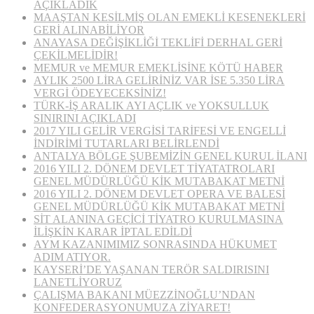
AÇIKLADIK
MAAŞTAN KESİLMİŞ OLAN EMEKLİ KESENEKLERİ
GERİ ALINABİLİYOR
ANAYASA DEĞİŞİKLİĞİ TEKLİFİ DERHAL GERİ
ÇEKİLMELİDİR!
MEMUR ve MEMUR EMEKLİSİNE KÖTÜ HABER
AYLIK 2500 LİRA GELİRİNİZ VAR İSE 5.350 LİRA
VERGİ ÖDEYECEKSİNİZ!
TÜRK-İŞ ARALIK AYI AÇLIK ve YOKSULLUK
SINIRINI AÇIKLADI
2017 YILI GELİR VERGİSİ TARİFESİ VE ENGELLİ
İNDİRİMİ TUTARLARI BELİRLENDİ
ANTALYA BÖLGE ŞUBEMİZİN GENEL KURUL İLANI
2016 YILI 2. DÖNEM DEVLET TİYATATROLARI
GENEL MÜDÜRLÜĞÜ KİK MUTABAKAT METNİ
2016 YILI 2. DÖNEM DEVLET OPERA VE BALESİ
GENEL MÜDÜRLÜĞÜ KİK MUTABAKAT METNİ
SİT ALANINA GEÇİCİ TİYATRO KURULMASINA
İLİŞKİN KARAR İPTAL EDİLDİ
AYM KAZANIMIMIZ SONRASINDA HÜKUMET
ADIM ATIYOR.
KAYSERİ’DE YAŞANAN TERÖR SALDIRISINI
LANETLİYORUZ
ÇALIŞMA BAKANI MÜEZZİNOĞLU’NDAN
KONFEDERASYONUMUZA ZİYARET!