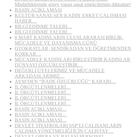
Müdürlüklerinde görev yapan sanat emekçilerinin dikkatine!
BASIN AÇIKLAMASI
KÜLTÜR SANAT-SEN KADIN ANKET ÇALIŞMASI
HABER…
BİLGİ EDİNME TALEBİ…
BİLGİ EDİNME TALEBİ…
8 MART KADINLARIN ULUSLARARASI BİRLİK,
MÜCADELE VE DAYANIŞMA GÜNÜ
OTOKRATLAR, SENDİKADAN VE ÖĞRETMENDEN
KORKAR…
MÜCADELE KADINLARI BİRLEŞTİRİR KADINLAR
DÜNYAYI ÖZGÜRLEŞTİRİR…
DEĞERLİ ÜYELERİMİZ VE MÜCADELE
ARKADAŞLARIMIZ…
AYM’DEN “İFADE ÖZGÜRLÜĞÜ” KARARI…
İL ÖRGÜTLENMELERİ…
İL ÖRGÜTLENMELERİ…
İL ÖRGÜTLENMELERİ…
İL ÖRGÜTLENMELERİ…
BASIN AÇIKLAMASI…
BASIN AÇIKLAMASI…
BASIN AÇIKLAMASI…
DEVLET TİYATROLARI SSP’Lİ ÇALIŞANLARIN
ÇALIŞMA YÖNETMELİĞİ İÇİN ÇALIŞTAY…
DEVLET OPERA VE BALESİ PERSONEL