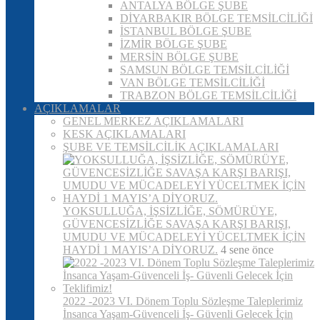
ANTALYA BÖLGE ŞUBE
DİYARBAKIR BÖLGE TEMSİLCİLİĞİ
İSTANBUL BÖLGE ŞUBE
İZMİR BÖLGE ŞUBE
MERSİN BÖLGE ŞUBE
SAMSUN BÖLGE TEMSİLCİLİĞİ
VAN BÖLGE TEMSİLCİLİĞİ
TRABZON BÖLGE TEMSİLCİLİĞİ
AÇIKLAMALAR
GENEL MERKEZ AÇIKLAMALARI
KESK AÇIKLAMALARI
ŞUBE VE TEMSİLCİLİK AÇIKLAMALARI
YOKSULLUĞA, İŞSİZLİĞE, SÖMÜRÜYE,
GÜVENCESİZLİĞE SAVAŞA KARŞI BARIŞI,
UMUDU VE MÜCADELEYİ YÜCELTMEK İÇİN
HAYDİ 1 MAYIS’A DİYORUZ.
4 sene önce
2022 -2023 VI. Dönem Toplu Sözleşme Taleplerimiz
İnsanca Yaşam-Güvenceli İş- Güvenli Gelecek İçin