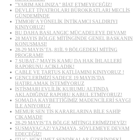
”YARIM AKLINIZA” BİAT ETMEYECEĞİZ!
DEVLET TİYATROLARI BÜROKRATLARI MECLİS
GÜNDEMİNDE
TMMOB’A YÖNELİK İNTİKAMCI SALDIRIYI
KINIYORUZ!
BU DAHA BAŞLANGIÇ MÜCADELEYE DEVAM!
28 MAYIS BÖLGE MİTİNGİNDE GENEL BAŞKANIN
KONUŞMASI!
28-29 MAYIS’TA, 81İL 9 BÖLGEDEKİ MİTİNG
PROGRAMI!
7 ŞUBAT-7 MAYIS KAMU DA HAK İHLALLERİ
RAPORUNU AÇIKLADIK!
CABLE VE TARTUS KATLİAMINI KINIYORUZ !
GENÇLERİMİZİ SADECE 19 MAYIS’DA
HATIRLAMAK İSTEMİYORUZ
İSTİSMARI EVLİLİK KURUMU ALTINDA
AKLADIĞINIZ RAPORU KABUL ETMİYORUZ!
SOMADA KAYBETTİĞİMİZ MADENCİLERİ SAYGI
İLE ANIYORUZ
MEMUR SEN TİS KARARLARINA BİLE SAHİP
ÇIKAMADI!
28-29 MAYIS’TA BÖLGE MİTİNGLERİMİZDEYİZ!
SUSMAYACAZ! YAZMAYA, SÖYLEMEYE DEVAM
EDECEĞİZ!
ITUC: HÜKUMET SENDİKALAR ÜZERİNDEKİ