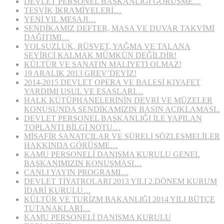
DEVLET PERSONEL BAŞKANLIĞI GÖRÜŞME…
TEŞVİK İKRAMİYELERİ…
YENİ YIL MESAJI…
SENDİKAMIZ DEFTER, MASA VE DUVAR TAKVİMİ
DAĞITIMI…
YOLSUZLUK, RÜŞVET, YAĞMA VE TALANA
SEYİRCİ KALMAK MÜMKÜN DEĞİLDİR!
KÜLTÜR VE SANATIN MALİYETİ OLMAZ!
19 ARALIK 2013 GREV’DEYİZ!
2014-2015 DEVLET OPERA VE BALESİ KIYAFET
YARDIMI USUL VE ESASLARI…
HALK KÜTÜPHANELERİNİN DEVRİ VE MÜZELER
KONUSUNDA SENDİKAMIZIN BASIN AÇIKLAMASI..
DEVLET PERSONEL BAŞKANLIĞI İLE YAPILAN
TOPLANTI BİLGİ NOTU…
MİSAFİR SANATÇILAR VE SÜRELİ SÖZLEŞMELİLER
HAKKINDA GÖRÜŞME…
KAMU PERSONELİ DANIŞMA KURULU GENEL
BAŞKANIMIZIN KONUŞMASI…
CANLI YAYIN PROGRAMI…
DEVLET TİYATROLARI 2013 YILI 2.DÖNEM KURUM
İDARİ KURULU…
KÜLTÜR VE TURİZM BAKANLIĞI 2014 YILI BÜTÇE
TUTANAKLARI…
KAMU PERSONELİ DANIŞMA KURULU