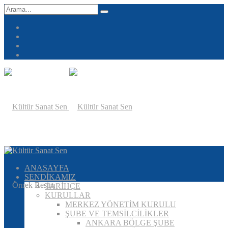
ANASAYFA
SENDİKAMIZ
TARİHÇE
KURULLAR
MERKEZ YÖNETİM KURULU
ŞUBE VE TEMSİLCİLİKLER
ANKARA BÖLGE ŞUBE