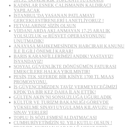
2015/2. DÖNEM KİK TOPLANTI TUTANAĞI
KADINLAR ESNEK ÇALIŞMANIN KALDIRACI
YAPILACAK
İSTANBUL’DA YAŞANAN PATLAMAYI
GERÇEKLEŞTİRENLERİ LANETLİYORUZ !
FETVALARINIZ SİZİN OLSUN
VİJDANLARDA AKLANMAYAN 17-25 ARALIK
YOLSUZLUK ve RÜŞVET OPERASYONUNU
UNUTMADIK!
ANAYASA MAHKEMESİNDEN HARCIRAH KANUNU
İLE İLGİLİ ÖNEMLİ KARAR!
BARIŞ KARANFİLLERİMİZİ ANDIK! YASTAYIZ!
İSYANDAYIZ!
SOSYAL GÜVENLİKTE DÖNÜŞÜMÜN FATURASI
EMEKÇİLERE,HALKA YIKILMIŞTIR!
PEŞİN,TEK SEFERDE BİR KİŞİYE 1700 TL MAAŞ
PROMOSYONU.
İŞ GÜVENCEMİZDEN TAVİZ VERMEYECEĞİMİZİ
KPDK’DA BİR KEZ DAHA İLAN ETTİK!
GÜLTEN AKIN’NI SONSUZLUĞA UĞURLADIK
KÜLTÜR VE TURİZM BAKANLIĞI GÖREVDE
YÜKSELME SINAVI UYGULAMA KILAVUZU ve
SINAV YERLERİ
TOPLU İŞ SÖZLEŞMESİ ALDATMACASI
CUMHURİYETİMİZİN 92. YILI KUTLU OLSUN !