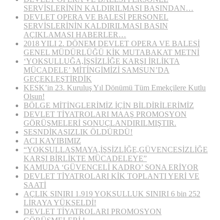
SERVİSLERİNİN KALDIRILMASI BASINDAN…
DEVLET OPERA VE BALESİ PERSONEL
SERVİSLERİNİN KALDIRILMASI BASIN
AÇIKLAMASI HABERLER…
2018 YILI 2. DÖNEM DEVLET OPERA VE BALESİ
GENEL MÜDÜRLÜĞÜ KİK MUTABAKAT METNİ
‘YOKSULLUĞA,İŞSİZLİĞE KARŞI İRLİKTA
MÜCADELE’ MİTİNGİMİZİ SAMSUN’DA
GEÇEKLEŞTİRDİK
KESK’in 23. Kuruluş Yıl Dönümü Tüm Emekçilere Kutlu
Olsun!
BÖLGE MİTİNGLERİMİZ İÇİN BİLDİRİLERİMİZ
DEVLET TİYATROLARI MAAŞ PROMOSYON
GÖRÜŞMELERİ SONUÇLANDIRILMIŞTIR.
SESNDİKASIZLIK ÖLDÜRDÜ!
ACI KAYIBIMIZ
“YOKSULLAŞMAYA,İŞSİZLİĞE,GÜVENCESİZLİĞE
KARŞI BİRLİKTE MÜCADELEYE”
KAMUDA ‘GÜVENCELİ KADRO’ SONA ERİYOR
DEVLET TİYATROLARI KİK TOPLANTI YERİ VE
SAATİ
AÇLIK SINIRI 1.919 YOKSULLUK SINIRI 6 bin 252
LİRAYA YÜKSELDİ!
DEVLET TİYATROLARI PROMOSYON