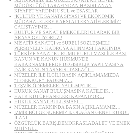
SENDİKAMIZ İLE GÜZEL SANATLAR GENEL
MÜDÜRLÜĞÜ TARAFINDAN HAZIRLANAN
KIYAFET YARDIMI USUL ve ESASLAR
‘KÜLTÜR VE SANATA SİYASİ VE EKONOMİK
MÜDAHALELERE KARŞI ALTERNATİFLERİMİZ’
ÇALIŞTAYIMIZ…
KÜLTÜR VE SANAT EMEKÇİLERİ OLARAK BİR
ARAYA GELİYORUZ !
MİSAFİR SANATÇI ve SÜRELİ SÖZLEŞMELİ
PERSONELİN KADROYA ALINMASI HAKKINDA
TÜRKİYE SANAT KURUMU KURULMASI İLE BAZI
KANUN VE KANUN HÜKMÜNDE
KARARNAMELERDE DEĞİŞİKLİK YAPILMASINA
DAİR KANUN TASARISI TASLAĞI…
MÜZELER İLE İLGİLİ BASIN AÇIKLAMAMIZDA
“TEŞEKKÜR” İFADEMİZ…
TEŞVİK ÖDEMELERİ YAPILMIŞTIR….
HUKUK SANAT BULUŞMASINA KATILDIK…
HALK KÜTÜPHANELERİ KAPANIYOR…
HUKUK SANAT BULUŞMASI…
MÜZELER HAKKINDA BASIN AÇIKLAMAMIZ…
İZMİR BÖLGE ŞUBEMİZ 4. OLAĞAN GENEL KURUL
İLANI…
ÖZGÜRLÜK,BARIŞ,DEMOKRASİ,ADALET VE EMEK
MİTİNGİ…