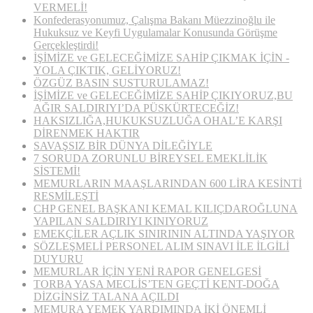
VERMELİ!
Konfederasyonumuz, Çalışma Bakanı Müezzinoğlu ile
Hukuksuz ve Keyfi Uygulamalar Konusunda Görüşme
Gerçekleştirdi!
İŞİMİZE ve GELECEĞİMİZE SAHİP ÇIKMAK İÇİN ­­­
YOLA ÇIKTIK, GELİYORUZ!
ÖZGÜZ BASIN SUSTURULAMAZ!
İŞİMİZE ve GELECEĞİMİZE SAHİP ÇIKIYORUZ,BU
AĞIR SALDIRIYI’DA PÜSKÜRTECEĞİZ!
HAKSIZLIĞA,HUKUKSUZLUĞA OHAL’E KARŞI
DİRENMEK HAKTIR
SAVAŞSIZ BİR DÜNYA DİLEĞİYLE
7 SORUDA ZORUNLU BİREYSEL EMEKLİLİK
SİSTEMİ!
MEMURLARIN MAAŞLARINDAN 600 LİRA KESİNTİ
RESMİLEŞTİ
CHP GENEL BAŞKANI KEMAL KILIÇDAROĞLUNA
YAPILAN SALDIRIYI KINIYORUZ
EMEKÇİLER AÇLIK SINIRININ ALTINDA YAŞIYOR
SÖZLEŞMELİ PERSONEL ALIM SINAVI İLE İLGİLİ
DUYURU
MEMURLAR İÇİN YENİ RAPOR GENELGESİ
TORBA YASA MECLİS’TEN GEÇTİ KENT-DOĞA
DİZGİNSİZ TALANA AÇILDI
MEMURA YEMEK YARDIMINDA İKİ ÖNEMLİ