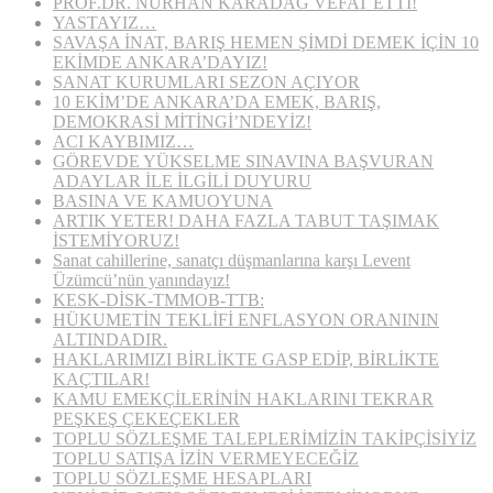
PROF.DR. NURHAN KARADAĞ VEFAT ETTİ!
YASTAYIZ…
SAVAŞA İNAT, BARIŞ HEMEN ŞİMDİ DEMEK İÇİN 10
EKİMDE ANKARA’DAYIZ!
SANAT KURUMLARI SEZON AÇIYOR
10 EKİM’DE ANKARA’DA EMEK, BARIŞ,
DEMOKRASİ MİTİNGİ’NDEYİZ!
ACI KAYBIMIZ…
GÖREVDE YÜKSELME SINAVINA BAŞVURAN
ADAYLAR İLE İLGİLİ DUYURU
BASINA VE KAMUOYUNA
ARTIK YETER! DAHA FAZLA TABUT TAŞIMAK
İSTEMİYORUZ!
Sanat cahillerine, sanatçı düşmanlarına karşı Levent
Üzümcü’nün yanındayız!
KESK-DİSK-TMMOB-TTB:
HÜKUMETİN TEKLİFİ ENFLASYON ORANININ
ALTINDADIR.
HAKLARIMIZI BİRLİKTE GASP EDİP, BİRLİKTE
KAÇTILAR!
KAMU EMEKÇİLERİNİN HAKLARINI TEKRAR
PEŞKEŞ ÇEKEÇEKLER
TOPLU SÖZLEŞME TALEPLERİMİZİN TAKİPÇİSİYİZ
TOPLU SATIŞA İZİN VERMEYECEĞİZ
TOPLU SÖZLEŞME HESAPLARI