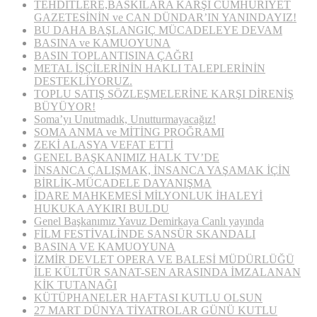
TEHDİTLERE,BASKILARA KARŞI CUMHURİYET
GAZETESİNİN ve CAN DÜNDAR’IN YANINDAYIZ!
BU DAHA BAŞLANGIÇ MÜCADELEYE DEVAM
BASINA ve KAMUOYUNA
BASIN TOPLANTISINA ÇAĞRI
METAL İŞÇİLERİNİN HAKLI TALEPLERİNİN
DESTEKLİYORUZ.
TOPLU SATIŞ SÖZLEŞMELERİNE KARŞI DİRENİŞ
BÜYÜYOR!
Soma’yı Unutmadık, Unutturmayacağız!
SOMA ANMA ve MİTİNG PROĞRAMI
ZEKİ ALASYA VEFAT ETTİ
GENEL BAŞKANIMIZ HALK TV’DE
İNSANCA ÇALIŞMAK, İNSANCA YAŞAMAK İÇİN
BİRLİK-MÜCADELE DAYANIŞMA
İDARE MAHKEMESİ MİLYONLUK İHALEYİ
HUKUKA AYKIRI BULDU
Genel Başkanımız Yavuz Demirkaya Canlı yayında
FİLM FESTİVALİNDE SANSÜR SKANDALI
BASINA VE KAMUOYUNA
İZMİR DEVLET OPERA VE BALESİ MÜDÜRLÜĞÜ
İLE KÜLTÜR SANAT-SEN ARASINDA İMZALANAN
KİK TUTANAĞI
KÜTÜPHANELER HAFTASI KUTLU OLSUN
27 MART DÜNYA TİYATROLAR GÜNÜ KUTLU