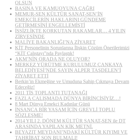
OLSUN
BASINA VE KAMUOYUNA ÇAĞRI
MEMUR-SEN KÜLTÜR SANAT-SEN’İN
EMEKÇİLERİN HAKLARINI GÜNDEME
GETİRMESİNİ ENGELLEMİŞTİ
İŞSİZLİKTE KORKUTAN RAKAMLAR… 4 YILIN
ZİRVESİNDE
MALİYE BAKANLIĞI’NA ZİYARET
KİT Personelinin Sorunlarına İlişkin Çözüm Önerilerimizi
“KİT Çalıştayı”nda Paylaştık!
AKM’NİN ORADA NE OLUYOR?
MERKEZ YÜRÜTME KURULUMUZ ÇANKAYA
BELEDİYESİ’NDE SAYIN ALPER TAŞDELEN’İ
ZİYARET ETTİ
Berkin’in Ekmeğine ve Umuduna Sahip Çıkmaya Devam
Edeceğiz!
2011 TİS TOPLANTI TUTANAĞI
FAZLA ÇALIŞMADA DÜNYA BİRİNCİSİYİZ…!
8 Mart Dünya Emekçi Kadınlar Günü
İNSANCA BİR YAŞAM İÇİN GREVLİ TOPLU
SÖZLEŞME!
2014 YILI 2. DÖNEM KÜLTÜR SANAT-SEN ile DT
ARASINDA YAPILAN KİK METNİ.
BEYAZIT MEYDANI’NDAKİ KÜLTÜR KIYIMI VE
TAHRİBAT SON BULMALI!