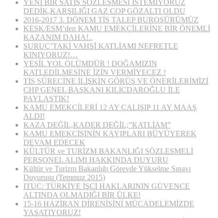
YENİ BİR SATIŞ SÖZLEŞMESİ İSTEMİYORUZ
DEDİK,KARŞILIĞI GAZ COP GÖZALTI OLDU
2016-2017 3. DÖNEM TİS TALEP BUROŞÜRÜMÜZ
KESK/ESM’den KAMU EMEKÇİLERİNE BİR ÖNEMLİ
KAZANIM DAHA!..
SURUÇ’TAKİ VAHŞİ KATLİAMI NEFRETLE
KINIYORUZ!…
YEŞİL YOL ÖLÜMDÜR ! DOĞAMIZIN
KATLEDİLMESİNE İZİN VERMİYECEZ !
TİS SÜRECİNE İLİŞKİN GÖRÜŞ VE ÖNERİLERİMİZİ
CHP GENEL BAŞKANI KILIÇDAROĞLU İLE
PAYLAŞTIK!
KAMU EMEKÇİLERİ 12 AY ÇALIŞIP 11 AY MAAŞ
ALDI!
KAZA DEĞİL,KADER DEĞİL;”KATLİAM”
KAMU EMEKÇİSİNİN KAYIPLARI BÜYÜYEREK
DEVAM EDECEK
KÜLTÜR ve TURİZM BAKANLIĞI SÖZLEŞMELİ
PERSONEL ALIMI HAKKINDA DUYURU
Kültür ve Turizm Bakanlığı Görevde Yükselme Sınavı
Duyurusu (Temmuz 2015)
ITUC: TÜRKİYE İŞÇİ HAKLARININ GÜVENCE
ALTINDA OLMADIĞI BİR ÜLKE!
15-16 HAZİRAN DİRENİŞİNİ MÜCADELEMİZDE
YAŞATIYORUZ!