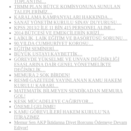
TOPLANTISI…
TBMM PLAN BÜTÇE KOMİSYONUNA SUNULAN
TALEPLERİMİZ…
KARALAMA KAMPANYALARI HAKKINDA…
SANAT YÖNETİM KURULU SINAV DUYURUSU…
KPSS 2013/2 İLE 11 BİN 415 PERSONEL ALIMI…
2014 BÜTÇESİ VE EMEKÇİLERİN KRİZİ…
LAİKLİK, LAİK EĞİTİM VE BAŞÖRTÜSÜ SORUNU…
90.YILDA CUMHURİYET KOROSU…
EĞİTİM SEMİNERİ…
BÜYÜK USTAYI KAYBETTİK…
GÖREVDE YÜKSELME VE UNVAN DEĞİŞİKLİĞİ
ESASLARINA DAİR GENEL YÖNETMELİKTE
DEĞİŞİKLİK…
MEMURA 2 ŞOK BİRDEN!
RESMİ GAZETEDE YAYINLANAN KAMU HAKEM
KURULU KARARI…
MATEMATİK BİLMEYEN SENDİKADAN MEMURA
GOL!
KESK MÜCADELEYE ÇAĞIRIYOR…
ÖNEMLİ GELİŞME!
KAMU GÖREVLİLERİ HAKEM KURULU’NA
İTİRAZIMIZ
Memur Sen AKP İktidarına Diyet Borcunu Ödemeye Devam
Ediyor!