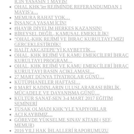
İÇİN YAŞASIN 1 MAYIS!
OHAL KHK’ler REJİMİNDE REFERANDUMDAN 1
MAYIS’a…
MEMURA RAHAT YOK…
İNSANCA YAŞAM İÇİN!
#HAYIR DİYELİM HERKES KAZANSIN!
BİREYSEL DEĞİL, KAMUSAL EMEKLİLİK!
“OHAL-KHK REJİMİ VE İHRAÇ KURULTAYI’MIZI
GERÇEKLEŞTİRDİK!
HALİT AKÇATEPE’Yİ KAYBETTİK…
OHAL, KHK REJİMİ VE KAMU EMEKÇİLERİ İHRAÇ
KURULTAYI PROGRAM…
OHAL, KHK REJİMİ VE KAMU EMEKÇİLERİ İHRAÇ
KURULTAYI BASIN AÇIKLAMASI…
27 MART DÜNYA TİYATROLAR GÜNÜ…
KÜTÜPHANELER HAFTASI…
8 MART KADINLARIN ULUSLARARASI BİRLİK,
MÜCADELE VE DAYANIŞMA GÜNÜ…
KÜLTÜR SANAT-SEN 3-4 MART 2017 EĞİTİM
SEMİNERİ
TÜSAK OLMADI KHK’YLE YAPIYORLAR
ACI KAYBIMIZ…
GÖREVDE YÜKSELME SINAV KİTABI ( ŞEF,
MEMUR)
2016 YILI HAK İHLALLERİ RAPORUMUZU