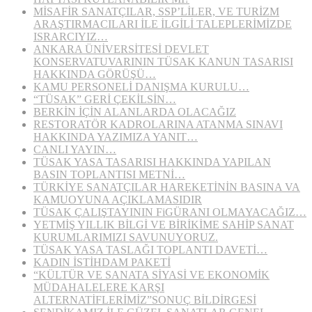
MİSAFİR SANATÇILAR, SSP’LİLER, VE TURİZM
ARAŞTIRMACILARI İLE İLGİLİ TALEPLERİMİZDE
ISRARCIYIZ…
ANKARA ÜNİVERSİTESİ DEVLET
KONSERVATUVARININ TÜSAK KANUN TASARISI
HAKKINDA GÖRÜŞÜ…
KAMU PERSONELİ DANIŞMA KURULU…
“TÜSAK” GERİ ÇEKİLSİN…
BERKİN İÇİN ALANLARDA OLACAĞIZ
RESTORATÖR KADROLARINA ATANMA SINAVI
HAKKINDA YAZIMIZA YANIT…
CANLI YAYIN…
TÜSAK YASA TASARISI HAKKINDA YAPILAN
BASIN TOPLANTISI METNİ…
TÜRKİYE SANATÇILAR HAREKETİNİN BASINA VA
KAMUOYUNA AÇIKLAMASIDIR
TÜSAK ÇALIŞTAYININ FiGÜRANI OLMAYACAĞIZ…
YETMİŞ YILLIK BİLGİ VE BİRİKİME SAHİP SANAT
KURUMLARIMIZI SAVUNUYORUZ.
TÜSAK YASA TASLAĞI TOPLANTI DAVETİ…
KADIN İSTİHDAM PAKETİ
“KÜLTÜR VE SANATA SİYASİ VE EKONOMİK
MÜDAHALELERE KARŞI
ALTERNATİFLERİMİZ”SONUÇ BİLDİRGESİ