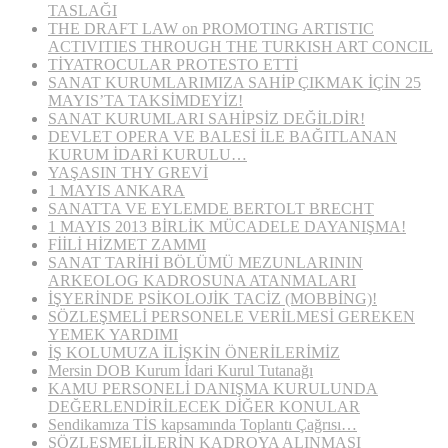
TASLAĞI
THE DRAFT LAW on PROMOTING ARTISTIC
ACTIVITIES THROUGH THE TURKISH ART CONCIL
TİYATROCULAR PROTESTO ETTİ
SANAT KURUMLARIMIZA SAHİP ÇIKMAK İÇİN 25
MAYIS’TA TAKSİMDEYİZ!
SANAT KURUMLARI SAHİPSİZ DEĞİLDİR!
DEVLET OPERA VE BALESİ İLE BAĞITLANAN
KURUM İDARİ KURULU…
YAŞASIN THY GREVİ
1 MAYIS ANKARA
SANATTA VE EYLEMDE BERTOLT BRECHT
1 MAYIS 2013 BİRLİK MÜCADELE DAYANIŞMA!
FİİLİ HİZMET ZAMMI
SANAT TARİHİ BÖLÜMÜ MEZUNLARININ
ARKEOLOG KADROSUNA ATANMALARI
İŞYERİNDE PSİKOLOJİK TACİZ (MOBBİNG)!
SÖZLEŞMELİ PERSONELE VERİLMESİ GEREKEN
YEMEK YARDIMI
İŞ KOLUMUZA İLİŞKİN ÖNERİLERİMİZ
Mersin DOB Kurum İdari Kurul Tutanağı
KAMU PERSONELİ DANIŞMA KURULUNDA
DEĞERLENDİRİLECEK DİĞER KONULAR
Sendikamıza TİS kapsamında Toplantı Çağrısı…
SÖZLEŞMELİLERİN KADROYA ALINMASI