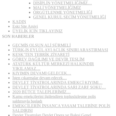
DİSİPLİN YÖNETMELİĞİMİZ…
MALİ YÖNETMELİĞİMİZ
ÖRGÜTLENME YÖNETMELİĞİ
GENEL KURUL SEÇİM YÖNETMELİĞİ
KADIN
Eski Site Arşivi
ÜYELİK İÇİN TIKLAYINIZ
SON HABERLER
GEÇMİŞ OLSUN ALİ SÜRMELİ
TÜRK-İŞ EYLÜL AYI AÇLIK SINIRI ARAŞTIRMASI
KESK’TEN TEBRİK ZİYARETİ
GÖREV DAĞILIMI VE DEVİR TESLİM
ATATÜRK KÜLTÜR MERKEZİ HALKINDIR
YIKILAMAZ…
KIYIMIN DEVAMI GELECEK…
İşten çıkarmalar devam edecek…
DEVLET TİYATROLARINDA EMEKÇİ KIYIMI…
DEVLET TİYATROLARINDA SARI ZARF ŞOKU…
2020 BÜTÇE TALEPLERİMİZ…
Kamu emekçilerini ilgilendiren toplusözleşme polis
saldırısıyla başladı
EMEKÇİLERİN İNSANCA YAŞAM TALEBİNE POLİS
SALDIRISI
Devlet Tiyatroları Devlet Opera ve Balesi Genel