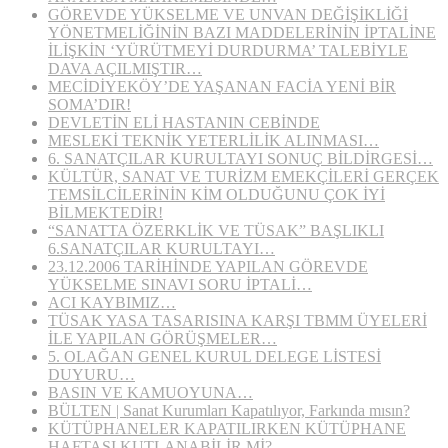
GÖREVDE YÜKSELME VE UNVAN DEĞİŞİKLİĞİ
YÖNETMELİĞİNİN BAZI MADDELERİNİN İPTALİNE
İLİŞKİN ‘YÜRÜTMEYİ DURDURMA’ TALEBİYLE
DAVA AÇILMIŞTIR…
MECİDİYEKÖY’DE YAŞANAN FACİA YENİ BİR
SOMA’DIR!
DEVLETİN ELİ HASTANIN CEBİNDE
MESLEKİ TEKNİK YETERLİLİK ALINMASI…
6. SANATÇILAR KURULTAYI SONUÇ BİLDİRGESİ…
KÜLTÜR, SANAT VE TURİZM EMEKÇİLERİ GERÇEK
TEMSİLCİLERİNİN KİM OLDUĞUNU ÇOK İYİ
BİLMEKTEDİR!
“SANATTA ÖZERKLİK VE TÜSAK” BAŞLIKLI
6.SANATÇILAR KURULTAYI…
23.12.2006 TARİHİNDE YAPILAN GÖREVDE
YÜKSELME SINAVI SORU İPTALİ…
ACI KAYBIMIZ…
TÜSAK YASA TASARISINA KARŞI TBMM ÜYELERİ
İLE YAPILAN GÖRÜŞMELER…
5. OLAĞAN GENEL KURUL DELEGE LİSTESİ
DUYURU…
BASIN VE KAMUOYUNA…
BÜLTEN | Sanat Kurumları Kapatılıyor, Farkında mısın?
KÜTÜPHANELER KAPATILIRKEN KÜTÜPHANE
HAFTASI KUTLANABİLİR Mİ?