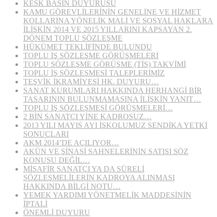
KESK BASIN DUYURUSU
KAMU GÖREVLİLERİNİN GENELİNE VE HİZMET
KOLLARINA YÖNELİK MALİ VE SOSYAL HAKLARA
İLİŞKİN 2014 VE 2015 YILLARINI KAPSAYAN 2.
DÖNEM TOPLU SÖZLEŞME
HÜKÜMET TEKLİFİNDE BULUNDU
TOPLU İŞ SÖZLEŞME GÖRÜŞMELERİ
TOPLU SÖZLEŞME GÖRÜŞME (TİS) TAKVİMİ
TOPLU İŞ SÖZLEŞMESİ TALEPLERİMİZ
TEŞVİK İKRAMİYESİ HK. DUYURU…
SANAT KURUMLARI HAKKINDA HERHANGİ BİR
TASARININ BULUNMAMASINA İLİŞKİN YANIT…
TOPLU İŞ SÖZLEŞMESİ GÖRÜŞMELERİ…
2 BİN SANATÇI YİNE KADROSUZ…
2013 YILI MAYIS AYI İŞKOLUMUZ SENDİKA YETKİ
SONUÇLARI
AKM 2014’DE AÇILIYOR…
AKÜN VE ŞİNASİ SAHNELERİNİN SATIŞI SÖZ
KONUSU DEĞİL…
MİSAFİR SANATÇI YA DA SÜRELİ
SÖZLEŞMELİLERİN KADROYA ALINMASI
HAKKINDA BİLGİ NOTU…
YEMEK YARDIMI YÖNETMELİK MADDESİNİN
İPTALİ
ÖNEMLİ DUYURU