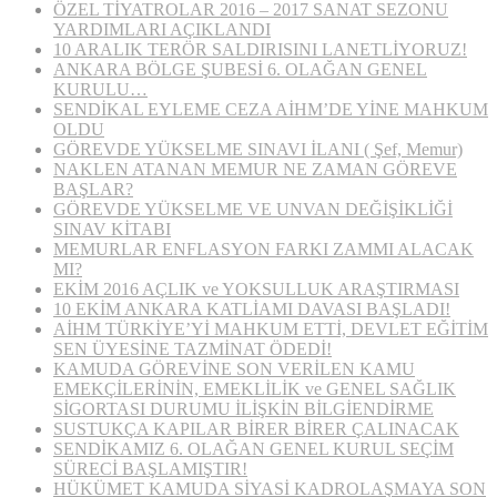
ÖZEL TİYATROLAR 2016 – 2017 SANAT SEZONU
YARDIMLARI AÇIKLANDI
10 ARALIK TERÖR SALDIRISINI LANETLİYORUZ!
ANKARA BÖLGE ŞUBESİ 6. OLAĞAN GENEL
KURULU…
SENDİKAL EYLEME CEZA AİHM’DE YİNE MAHKUM
OLDU
GÖREVDE YÜKSELME SINAVI İLANI ( Şef, Memur)
NAKLEN ATANAN MEMUR NE ZAMAN GÖREVE
BAŞLAR?
GÖREVDE YÜKSELME VE UNVAN DEĞİŞİKLİĞİ
SINAV KİTABI
MEMURLAR ENFLASYON FARKI ZAMMI ALACAK
MI?
EKİM 2016 AÇLIK ve YOKSULLUK ARAŞTIRMASI
10 EKİM ANKARA KATLİAMI DAVASI BAŞLADI!
AİHM TÜRKİYE’Yİ MAHKUM ETTİ, DEVLET EĞİTİM
SEN ÜYESİNE TAZMİNAT ÖDEDİ!
KAMUDA GÖREVİNE SON VERİLEN KAMU
EMEKÇİLERİNİN, EMEKLİLİK ve GENEL SAĞLIK
SİGORTASI DURUMU İLİŞKİN BİLGİENDİRME
SUSTUKÇA KAPILAR BİRER BİRER ÇALINACAK
SENDİKAMIZ 6. OLAĞAN GENEL KURUL SEÇİM
SÜRECİ BAŞLAMIŞTIR!
HÜKÜMET KAMUDA SİYASİ KADROLAŞMAYA SON