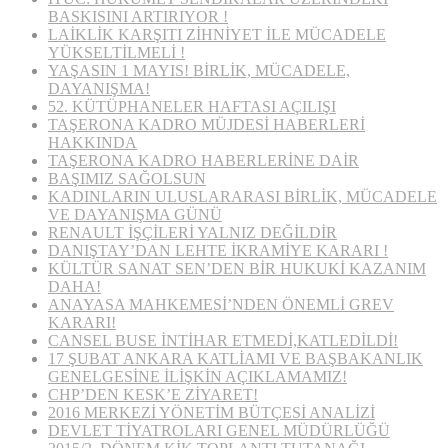
BASKISINI ARTIRIYOR !
LAİKLİK KARŞITI ZİHNİYET İLE MÜCADELE
YÜKSELTİLMELİ !
YAŞASIN 1 MAYIS! BİRLİK, MÜCADELE,
DAYANIŞMA!
52. KÜTÜPHANELER HAFTASI AÇILIŞI
TAŞERONA KADRO MÜJDESİ HABERLERİ
HAKKINDA
TAŞERONA KADRO HABERLERİNE DAİR
BAŞIMIZ SAĞOLSUN
KADINLARIN ULUSLARARASI BİRLİK, MÜCADELE
VE DAYANIŞMA GÜNÜ
RENAULT İŞÇİLERİ YALNIZ DEĞİLDİR
DANIŞTAY’DAN LEHTE İKRAMİYE KARARI !
KÜLTÜR SANAT SEN’DEN BİR HUKUKİ KAZANIM
DAHA!
ANAYASA MAHKEMESİ’NDEN ÖNEMLİ GREV
KARARI!
CANSEL BUSE İNTİHAR ETMEDİ,KATLEDİLDİ!
17 ŞUBAT ANKARA KATLİAMI VE BAŞBAKANLIK
GENELGESİNE İLİŞKİN AÇIKLAMAMIZ!
CHP’DEN KESK’E ZİYARET!
2016 MERKEZİ YÖNETİM BÜTÇESİ ANALİZİ
DEVLET TİYATROLARI GENEL MÜDÜRLÜĞÜ