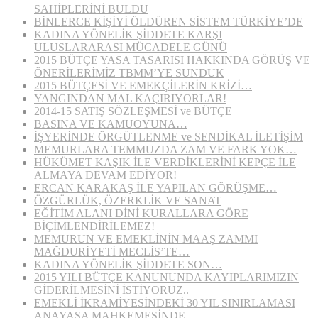
SAHİPLERİNİ BULDU
BİNLERCE KİŞİYİ ÖLDÜREN SİSTEM TÜRKİYE’DE
KADINA YÖNELİK ŞİDDETE KARŞI
ULUSLARARASI MÜCADELE GÜNÜ
2015 BÜTÇE YASA TASARISI HAKKINDA GÖRÜŞ VE
ÖNERİLERİMİZ TBMM’YE SUNDUK
2015 BÜTÇESİ VE EMEKÇİLERİN KRİZİ…
YANGINDAN MAL KAÇIRIYORLAR!
2014-15 SATIŞ SÖZLEŞMESİ ve BÜTÇE
BASINA VE KAMUOYUNA…
İŞYERİNDE ÖRGÜTLENME ve SENDİKAL İLETİŞİM
MEMURLARA TEMMUZDA ZAM VE FARK YOK…
HÜKÜMET KAŞIK İLE VERDİKLERİNİ KEPÇE İLE
ALMAYA DEVAM EDİYOR!
ERCAN KARAKAŞ İLE YAPILAN GÖRÜŞME…
ÖZGÜRLÜK, ÖZERKLİK VE SANAT
EĞİTİM ALANI DİNİ KURALLARA GÖRE
BİÇİMLENDİRİLEMEZ!
MEMURUN VE EMEKLİNİN MAAŞ ZAMMI
MAĞDURİYETİ MECLİS’TE…
KADINA YÖNELİK ŞİDDETE SON…
2015 YILI BÜTÇE KANUNUNDA KAYIPLARIMIZIN
GİDERİLMESİNİ İSTİYORUZ..
EMEKLİ İKRAMİYESİNDEKİ 30 YIL SINIRLAMASI
ANAYASA MAHKEMESİNDE…