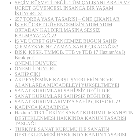
SEÇİM RÜŞVETİ DEĞİL,TÜM ÇALIŞANLARA İŞ VE
ÜCRET GÜVENCESİ, İNSANCA BİR YAŞAM
İSTİYORUZ!
657 TORBA YASA TASARISI – ÖNE ÇIKANLAR
İŞ VE ÜCRET GÜVENCEMİZİN ADIM ADIM
ORTADAN KALDIRILMASINA SESSİZ
KALMAYACAĞIZ!
İŞ VE ÜCRET GÜVENCEMİZE BUGÜN SAHİP
ÇIKMAZSAK NE ZAMAN SAHİP ÇIKACAĞIZ?
DİSK, KESK, TMMOB, TTB ve TDB 17 Haziran’da İş
Bırakıyor!
ÖNEMLİ DUYURU
ÖNEMLİ DUYURU
SAHİP ÇIK!
AKP FAŞİZMİNE KARŞI İŞYERLERİNDE VE
ALANLARDA MÜCADELEYİ YÜKSELTMEYE!
SANAT KURUMLARI SAHİPSİZ DEĞİLDİR!
SANAT KURUMLARI SAHİPSİZ DEĞİLDİR!
SANAT KURUMLARIMIZA SAHİP ÇIKIYORUZ!
KADINCA KARARINCA
Haziran 2013 TÜRKİYE SANAT KURUMU ile SANATIN
DESTEKLENMESİ HAKKINDA KANUN TASARISI
TASLAĞI
TÜRKİYE SANAT KURUMU İLE SANATIN
DESTEKLENMESİ HAKKINDA KANUN TASARISI