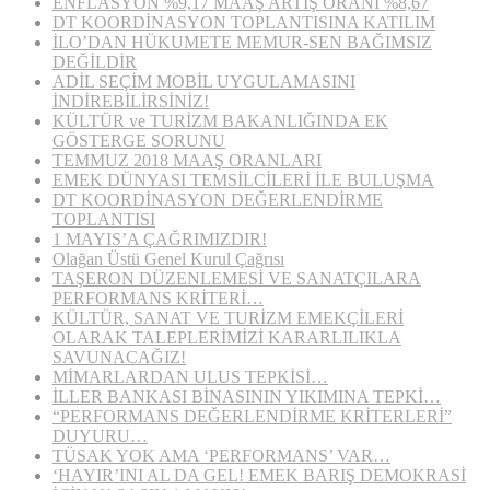
ENFLASYON %9,17 MAAŞ ARTIŞ ORANI %8,67
DT KOORDİNASYON TOPLANTISINA KATILIM
İLO’DAN HÜKUMETE MEMUR-SEN BAĞIMSIZ
DEĞİLDİR
ADİL SEÇİM MOBİL UYGULAMASINI
İNDİREBİLİRSİNİZ!
KÜLTÜR ve TURİZM BAKANLIĞINDA EK
GÖSTERGE SORUNU
TEMMUZ 2018 MAAŞ ORANLARI
EMEK DÜNYASI TEMSİLCİLERİ İLE BULUŞMA
DT KOORDİNASYON DEĞERLENDİRME
TOPLANTISI
1 MAYIS’A ÇAĞRIMIZDIR!
Olağan Üstü Genel Kurul Çağrısı
TAŞERON DÜZENLEMESİ VE SANATÇILARA
PERFORMANS KRİTERİ…
KÜLTÜR, SANAT VE TURİZM EMEKÇİLERİ
OLARAK TALEPLERİMİZİ KARARLILIKLA
SAVUNACAĞIZ!
MİMARLARDAN ULUS TEPKİSİ…
İLLER BANKASI BİNASININ YIKIMINA TEPKİ…
“PERFORMANS DEĞERLENDİRME KRİTERLERİ”
DUYURU…
TÜSAK YOK AMA ‘PERFORMANS’ VAR…
‘HAYIR’INI AL DA GEL! EMEK BARIŞ DEMOKRASİ