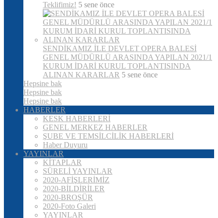
Teklifimiz!
5 sene önce
SENDİKAMIZ İLE DEVLET OPERA BALESİ
GENEL MÜDÜRLÜ ARASINDA YAPILAN 2021/1
KURUM İDARİ KURUL TOPLANTISINDA
ALINAN KARARLAR
5 sene önce
Hepsine bak
Hepsine bak
Hepsine bak
HABERLER
KESK HABERLERİ
GENEL MERKEZ HABERLER
ŞUBE VE TEMSİLCİLİK HABERLERİ
Haber Duyuru
YAYINLAR
KİTAPLAR
SÜRELİ YAYINLAR
2020-AFİŞLERİMİZ
2020-BİLDİRİLER
2020-BROŞÜR
2020-Foto Galeri
YAYINLAR