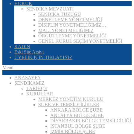
HUKUK
SENDİKA MEVZUATI
SENDİKA TÜZÜĞÜ
DENETLEME YÖNETMELİĞİ
DİSİPLİN YÖNETMELİĞİMİZ…
MALİ YÖNETMELİĞİMİZ
ÖRGÜTLENME YÖNETMELİĞİ
GENEL KURUL SEÇİM YÖNETMELİĞİ
KADIN
Eski Site Arşivi
ÜYELİK İÇİN TIKLAYINIZ
Menü
ANASAYFA
SENDİKAMIZ
TARİHÇE
KURULLAR
MERKEZ YÖNETİM KURULU
ŞUBE VE TEMSİLCİLİKLER
ANKARA BÖLGE ŞUBE
ANTALYA BÖLGE ŞUBE
DİYARBAKIR BÖLGE TEMSİLCİLİĞİ
İSTANBUL BÖLGE ŞUBE
İZMİR BÖLGE ŞUBE