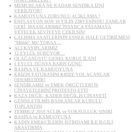
GÖRÜŞMELERİ !
MEMURLARA NE KADAR SENDİKA İZNİ
VERİLİYOR?
KAMUOYUNA ZORUNLU AÇIKLAMA !
ENFLASYON SON 16 YILIN ZİRVESİNDE! ZAMLAR
GERİ, MAAŞLARIMIZ İNSANCA YAŞAMAYA
YETECEK SEVİYEYE ÇEKİLSİN!
ÇALIŞMA SAATLERİNİN ESNEK HALE GETİRİLMESİ
“Müjde” Mi? YOKSA…
ACI KAYIPLARIMIZ
12 EYLÜL SÜRÜYOR…
OLAĞANÜSTÜ GENEL KURUL İLANİ
1 EYLÜL DÜNYA BARIŞ GÜNÜ
BASINA VE KAMUOYUNA
KRİZİN FATURASINI KRİZE YOL AÇANLAR
ÖDEMELİDİR!
SENDİKAMIZ ve EMEK ÖRGÜTLERİ İŞ
CİNAYETLERİNİ PROTESTO ETTİ
KAZA DEĞİL, KADER DEĞİL İŞ CİNAYETİ
GENİŞLETİLMİŞ BAŞKANLAR KURULU
TOPLANTISI
TEMMUZ 2018 AÇLIK ve YOKSULLUK SINIRI
BASINA ve KAMUOYUNA
KADIN EMEKÇİLERİN İSTİHDAMI İLE İLGİLİ
ARAŞTIRMA