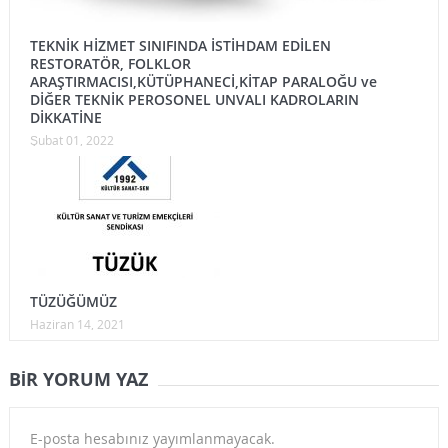
TEKNİK HİZMET SINIFINDA İSTİHDAM EDİLEN
RESTORATÖR, FOLKLOR
ARAŞTIRMACISI,KÜTÜPHANECİ,KİTAP PARALOĞU ve
DİĞER TEKNİK PEROSONEL UNVALI KADROLARIN
DİKKATİNE
Şubat 01, 2022
TÜZÜĞÜMÜZ
Haziran 14, 2021
BIR YORUM YAZ
E-posta hesabınız yayımlanmayacak.