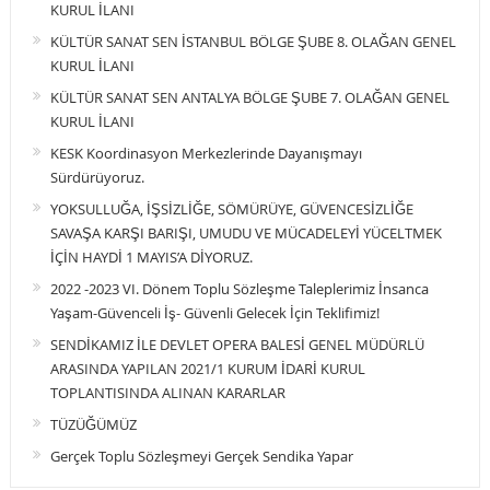
KURUL İLANI
KÜLTÜR SANAT SEN İSTANBUL BÖLGE ŞUBE 8. OLAĞAN GENEL
KURUL İLANI
KÜLTÜR SANAT SEN ANTALYA BÖLGE ŞUBE 7. OLAĞAN GENEL
KURUL İLANI
KESK Koordinasyon Merkezlerinde Dayanışmayı
Sürdürüyoruz.
YOKSULLUĞA, İŞSİZLİĞE, SÖMÜRÜYE, GÜVENCESİZLİĞE
SAVAŞA KARŞI BARIŞI, UMUDU VE MÜCADELEYİ YÜCELTMEK
İÇİN HAYDİ 1 MAYIS’A DİYORUZ.
2022 -2023 VI. Dönem Toplu Sözleşme Taleplerimiz İnsanca
Yaşam-Güvenceli İş- Güvenli Gelecek İçin Teklifimiz!
SENDİKAMIZ İLE DEVLET OPERA BALESİ GENEL MÜDÜRLÜ
ARASINDA YAPILAN 2021/1 KURUM İDARİ KURUL
TOPLANTISINDA ALINAN KARARLAR
TÜZÜĞÜMÜZ
Gerçek Toplu Sözleşmeyi Gerçek Sendika Yapar