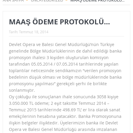
ANA SAYFA
UNCATEGORIZED
MAAŞ ÖDEME PROTOKOLÜ…
MAAŞ ÖDEME PROTOKOLÜ…
Tarih:
Temmuz 18, 2014
Devlet Opera ve Balesi Genel Müdürlüğü’nün Türkiye
genelinde Bölge Müdürlüklerinin de dahil edildiği banka
promosyon ihalesi 3 kişiden oluşturulan komisyon
tarafından 05.05.2014 / 07.05.2014 tarihlerinde yapılan
toplantılar neticesinde sendikamızın “verilen promosyon
bedelinin düşük olması ve bölge müdürlüklerinde banka
promosyonu yapılması” gerekçeli şerhi ile birlikte
sonlanmıştır.
Oy çokluğu ile sonuçlanan ihale sonucunda 3058 kişiye
3.050.000 TL ödeme; 2 eşit taksitte Temmuz 2014 –
Temmuz 2015 tarihlerinde 498.69 TL’ er lira olarak sanat
emekçilerinin hesabına yatacaktır. Banka Promosyonuna
ilişkin belgeler ilişiktedir. Üyelerimizin banka ile Devlet
Opera ve Balesi Genel Müdürlüğü arasında imzalanan