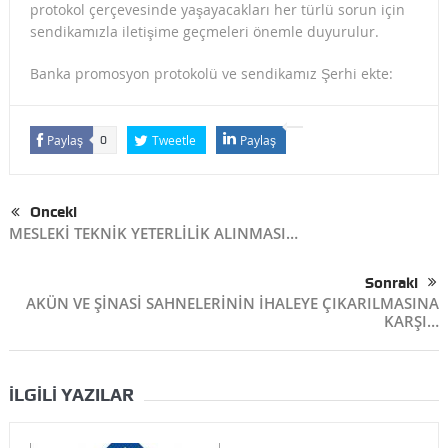
protokol çerçevesinde yaşayacakları her türlü sorun için
sendikamızla iletişime geçmeleri önemle duyurulur.
Banka promosyon protokolü ve sendikamız Şerhi ekte:
Paylaş
Tweetle
Paylaş
0
Önceki
MESLEKİ TEKNİK YETERLİLİK ALINMASI…
Sonraki
AKÜN VE ŞİNASİ SAHNELERİNİN İHALEYE ÇIKARILMASINA
KARŞI…
İLGILI YAZILAR