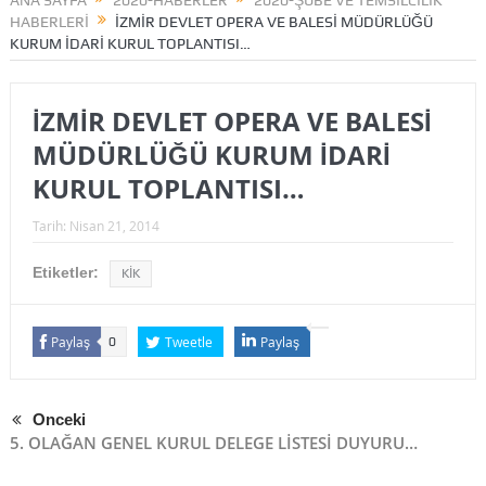
ANA SAYFA
2020-HABERLER
2020-ŞUBE VE TEMSİLCİLİK
HABERLERİ
İZMİR DEVLET OPERA VE BALESİ MÜDÜRLÜĞÜ
KURUM İDARİ KURUL TOPLANTISI…
İZMİR DEVLET OPERA VE BALESİ
MÜDÜRLÜĞÜ KURUM İDARİ
KURUL TOPLANTISI…
Tarih:
Nisan 21, 2014
Etiketler:
KİK
Paylaş
Tweetle
Paylaş
0
Önceki
5. OLAĞAN GENEL KURUL DELEGE LİSTESİ DUYURU…