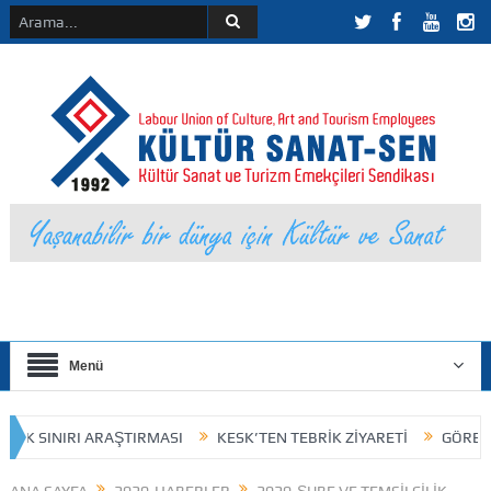
Menü
LIK SINIRI ARAŞTIRMASI
KESK’TEN TEBRİK ZİYARETİ
GÖREV DA
KURUL İLANI
HUKUKSAL KAZANIM
25 Kasım 2023 / Kokart