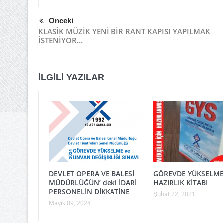
Önceki
KLASİK MÜZİK YENİ BİR RANT KAPISI YAPILMAK
İSTENİYOR…
İLGILI YAZILAR
DEVLET OPERA VE BALESİ
GÖREVDE YÜKSELME
MÜDÜRLÜĞÜN’ deki İDARİ
HAZIRLIK KİTABI
PERSONELİN DİKKATİNE
Şubat 22, 2021
Mayıs 09, 2024