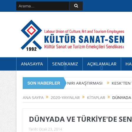
ANASAYFA
SENDİKAMIZ
AÇIKLAMALAR
HA
TÜRK-İŞ EYLÜL AYI AÇLIK SINIRI ARAŞTIRMASI
SON HABERLER
KESK’TEN TEBRİK
ÖLGE ŞUBE 8. OLAĞAN GENEL KURUL İLANI
ANA SAYFA
2020-YAYINLAR
KİTAPLAR
DÜNYADA V
DÜNYADA VE TÜRKİYE'DE SEND
Tarih:
Ocak 23, 2014