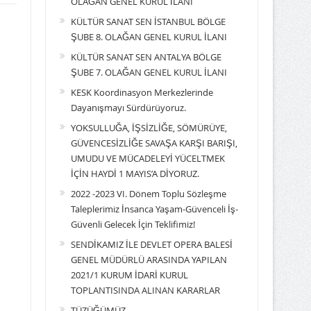
OLAĞAN GENEL KURUL İLANI
KÜLTÜR SANAT SEN İSTANBUL BÖLGE
ŞUBE 8. OLAĞAN GENEL KURUL İLANI
KÜLTÜR SANAT SEN ANTALYA BÖLGE
ŞUBE 7. OLAĞAN GENEL KURUL İLANI
KESK Koordinasyon Merkezlerinde
Dayanışmayı Sürdürüyoruz.
YOKSULLUĞA, İŞSİZLİĞE, SÖMÜRÜYE,
GÜVENCESİZLİĞE SAVAŞA KARŞI BARIŞI,
UMUDU VE MÜCADELEYİ YÜCELTMEK
İÇİN HAYDİ 1 MAYIS’A DİYORUZ.
2022 -2023 VI. Dönem Toplu Sözleşme
Taleplerimiz İnsanca Yaşam-Güvenceli İş-
Güvenli Gelecek İçin Teklifimiz!
SENDİKAMIZ İLE DEVLET OPERA BALESİ
GENEL MÜDÜRLÜ ARASINDA YAPILAN
2021/1 KURUM İDARİ KURUL
TOPLANTISINDA ALINAN KARARLAR
TÜZÜĞÜMÜZ