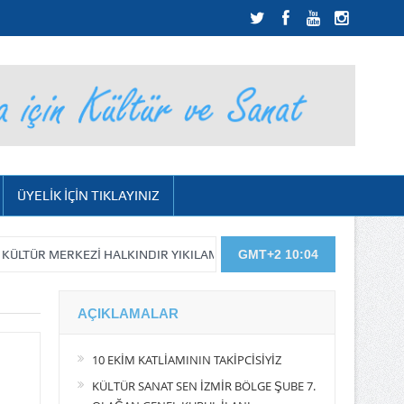
ÜYELİK İÇİN TIKLAYINIZ
R MERKEZİ HALKINDIR YIKILAMAZ…
KIYIMIN DEVAMI GELECEK…
GMT+2 10:04
AÇIKLAMALAR
10 EKİM KATLİAMININ TAKİPCİSİYİZ
KÜLTÜR SANAT SEN İZMİR BÖLGE ŞUBE 7.