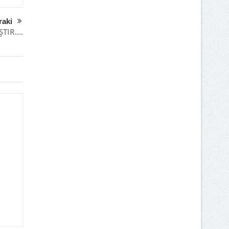
raki
ŞTIR….