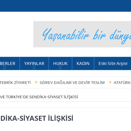
BERLER
YAYINLAR
HUKUK
KADIN
Eski Site Arşivi
 ZİYARETİ
GÖREV DAĞILIMI VE DEVİR TESLİM
ATATÜRK KÜLTÜ
E TÜRKİYE'DE SENDİKA-SİYASET İLİŞKİSİ
İKA-SİYASET İLİŞKİSİ