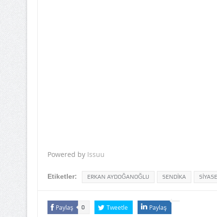
Powered by
Issuu
Etiketler:
ERKAN AYDOĞANOĞLU
SENDİKA
SİYAS
Paylaş
Tweetle
Paylaş
0